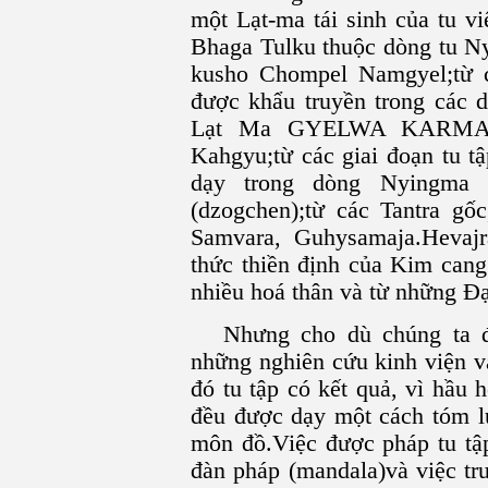
một Lạt-ma tái sinh của tu v
Bhaga Tulku thuộc dòng tu Ny
kusho Chompel Namgyel;từ c
được khẩu truyền trong các d
Lạt Ma GYELWA KARMAPA
Kahgyu;từ các giai đoạn tu t
dạy trong dòng Nyingma 
(dzogchen);từ các Tantra gố
Samvara, Guhysamaja.Hevaj
thức thiền định của Kim cang
nhiều hoá thân và từ những Ð
Nhưng cho dù chúng ta đ
những nghiên cứu kinh viện v
đó tu tập có kết quả, vì hầu
đều được dạy một cách tóm l
môn đồ.Việc được pháp tu tậ
đàn pháp (mandala)và việc tru