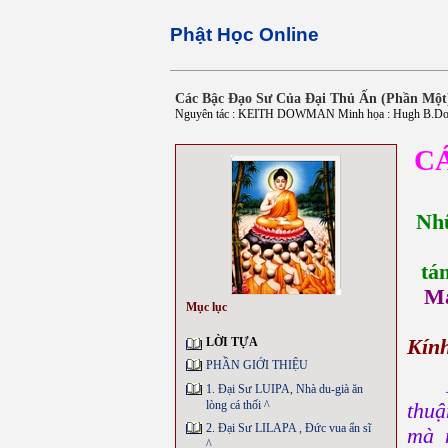
Phật Học Online
Các Bậc Đạo Sư Của Đại Thủ Ấn (Phần Một
Nguyên tác : KEITH DOWMAN Minh họa : Hugh B.Dow
C
Nhữ
tá
Ma
Mục lục
LỜI TỰA
Kín
PHẦN GIỚI THIỆU
M
1. Đại Sư LUIPA, Nhà du-già ăn
lòng cá thối ^
thuậ
2. Đại Sư LILAPA , Ðức vua ẩn sĩ
mà 
^