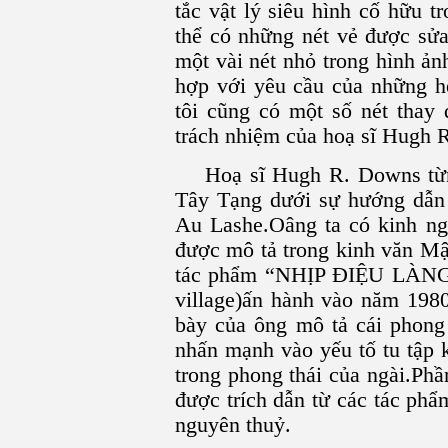
tắc vật lý siêu hình cố hữu 
thể có những nét vẻ được sửa
một vài nét nhỏ trong hình ả
hợp với yêu cầu của những h
tôi cũng có một số nét thay 
trách nhiệm của hoạ sĩ Hugh
Hoạ sĩ Hugh R. Downs từn
Tây Tạng dưới sự hướng dẫn 
Au Lashe.Oâng ta có kinh ngh
được mô tả trong kinh văn Mậ
tác phẩm “NHỊP ÐIỆU LÀNG
village)ấn hành vào năm 1980
bày của ông mô tả cái phong 
nhấn mạnh vào yếu tố tu tập k
trong phong thái của ngài.Ph
được trích dẫn từ các tác ph
nguyên thuỷ.