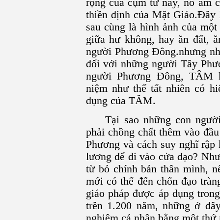
rộng của cụm từ này, nó ám c
thiền định của Mật Giáo.Ðây 
sau cùng là hình ảnh của một
giữa hư không, hay ăn đất, ă
người Phương Ðông.nhưng nhữ
đối với những người Tây Phươ
người Phương Ðông, TÂM k
niệm như thế tất nhiên có hi
dụng của TÂM.
Tại sao những con người
phải chồng chất thêm vào đầ
Phương và cách suy nghĩ rập 
lương để đi vào cửa đạo? Như
từ bỏ chính bản thân mình, n
mới có thể đến chốn đạo tràn
giáo pháp được áp dụng trong
trên 1.200 năm, những ở đâ
nghiệm cá nhân bằng một thứ 