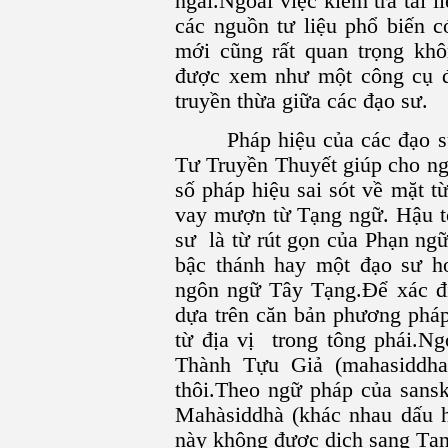
ngài.Ngoài việc kiểm tra tài l
các nguồn tư liệu phổ biến 
mới cũng rất quan trọng khô
được xem như một công cụ đ
truyền thừa giữa các đạo sư.
Pháp hiệu của các đạo s
Tư Truyền Thuyết giúp cho ng
số pháp hiệu sai sót về mặt 
vay mượn từ Tạng ngữ. Hậu tố
sư là từ rút gọn của Phạn ng
bậc thánh hay một đạo sư h
ngôn ngữ Tây Tạng.Ðể xác đị
dựa trên căn bản phương pháp
từ địa vị trong tông phái.N
Thành Tựu Giả (mahasiddha
thôi.Theo ngữ pháp của sansk
Mahàsiddhà (khác nhau dấu hu
này không được dịch sang Tạ