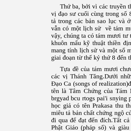
Thứ ba, bởi vì các truyền t
vị đạo sư cuối cùng trong số 
tả trong các bản sao lục và 
vẫn có một lịch sử về tám mư
vậy, chúng ta có tám mươi tư 
khuôn mẩu kỹ thuật thiền đị
mang tính lịch sử và một số 
giai đoạn từ thế kỷ thứ 8 đến t
Tựa đề của tám mươi chươ
các vị Thánh Tăng.Dưới nhữn
Ðạo Ca (songs of realization)
tên là Tâm Chứng của Tám 
brgyad bcu rtogs pai'i snying 
học giả có tên Prakasa thu t
miêu tả bản chất chứng ngộ c
đi qua để đạt đến đích.Tất c
Phật Giáo (pháp số) và già