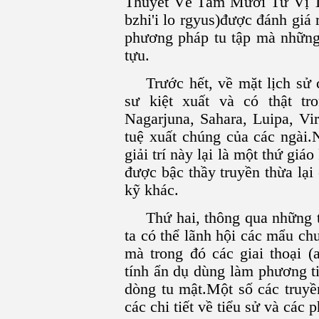
Thuyết Về Tám Mươi Tư Vị Th
bzhi'i lo rgyus)được đánh giá r
phương pháp tu tập mà những 
tựu.
Trước hết, về mặt lịch sử
sư kiệt xuất và có thật tr
Nagarjuna, Sahara, Luipa, Vir
tuệ xuất chúng của các ngài.
giải trí này lại là một thứ g
được bậc thầy truyền thừa lại
kỹ khác.
Thứ hai, thông qua những 
ta có thể lãnh hội các mẩu c
mà trong đó các giai thoại (
tính ẩn dụ dùng làm phương t
dòng tu mật.Một số các truyề
các chi tiết về tiểu sử và các 