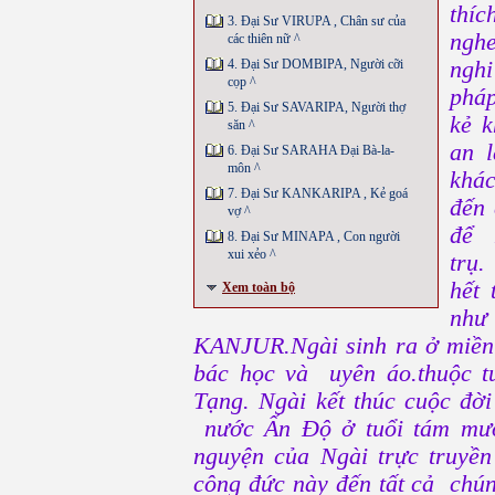
thíc
3. Đại Sư VIRUPA , Chân sư của
nghe
các thiên nữ ^
4. Đại Sư DOMBIPA, Người cỡi
nghi
cọp ^
phá
5. Đại Sư SAVARIPA, Người thợ
kẻ 
săn ^
an 
6. Đại Sư SARAHA Ðại Bà-la-
môn ^
khác
7. Đại Sư KANKARIPA , Kẻ goá
đến 
vợ ^
để 
8. Đại Sư MINAPA , Con người
xui xẻo ^
trụ
hết 
Xem toàn bộ
như
KANJUR.Ngài sinh ra ở miền 
bác học và uyên áo.thuộc
Tạng. Ngài kết thúc cuộc đời
nước Ấn Ðộ ở tuổi tám mươ
nguyện của Ngài trực truyề
công đức này đến tất cả chún