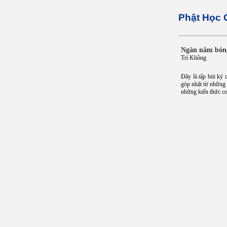
Phật Học 
Ngàn năm bón
Trí Không
Đây là tập bút ký 
góp nhặt từ những c
những kiến thức cơ