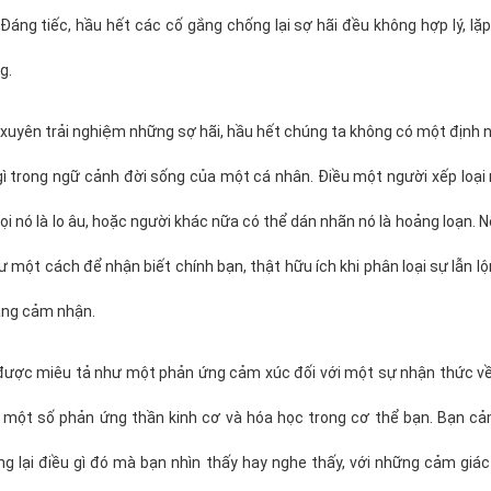
 Đáng tiếc, hầu hết các cố gắng chống lại sợ hãi đều không hợp lý, lặp 
g.
uyên trải nghiệm những sợ hãi, hầu hết chúng ta không có một định n
 gì trong ngữ cảnh đời sống của một cá nhân. Điều một người xếp loại n
ọi nó là lo âu, hoặc người khác nữa có thể dán nhãn nó là hoảng loạn. N
ư một cách để nhận biết chính bạn, thật hữu ích khi phân loại sự lẫn l
ang cảm nhận.
được miêu tả như một phản ứng cảm xúc đối với một sự nhận thức về
a một số phản ứng thần kinh cơ và hóa học trong cơ thể bạn. Bạn cả
g lại điều gì đó mà bạn nhìn thấy hay nghe thấy, với những cảm giác