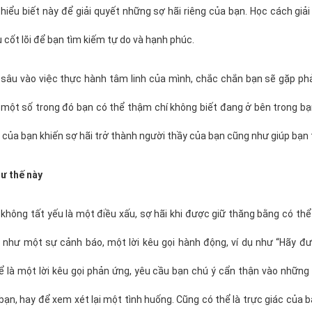
hiểu biết này để giải quyết những sợ hãi riêng của bạn. Học cách giải
u cốt lõi để bạn tìm kiếm tự do và hạnh phúc.
 sâu vào việc thực hành tâm linh của mình, chắc chắn bạn sẽ gặp ph
 một số trong đó bạn có thể thậm chí không biết đang ở bên trong bạ
ãi của bạn khiến sợ hãi trở thành người thầy của bạn cũng như giúp bạn 
hư thế này
 không tất yếu là một điều xấu, sợ hãi khi được giữ thăng bằng có thể 
như một sự cảnh báo, một lời kêu gọi hành động, ví dụ như “Hãy đưa
ể là một lời kêu gọi phản ứng, yêu cầu bạn chú ý cẩn thận vào nhữn
bạn, hay để xem xét lại một tình huống. Cũng có thể là trực giác của 