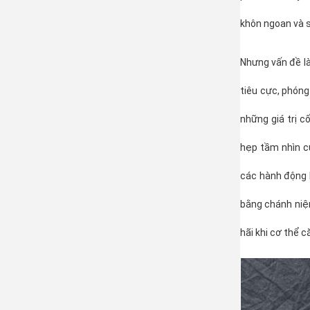
khôn ngoan và s
Nhưng vấn đề là
tiêu cực, phóng
những giá trị c
hẹp tầm nhìn c
các hành động 
bằng chánh niệm
hãi khi cơ thể c