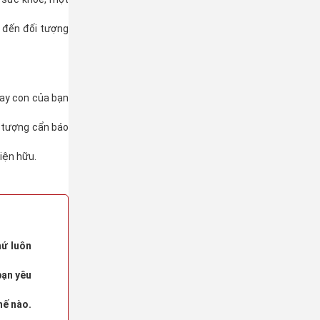
n đến đối tượng
 hay con của bạn
i tượng cẩn báo
iện hữu.
hứ luôn
bạn yêu
hế nào.