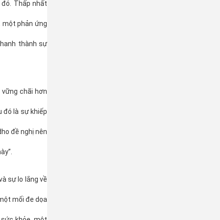
 đó. Thấp nhất
h, một phản ứng
 nhanh thành sự
 vững chãi hơn
u đó là sự khiếp
dho đề nghị nên
ày”.
à sự lo lắng về
 một mối đe dọa
 sức khỏe, một