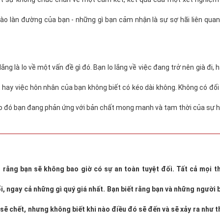
 vào làn đường của bạn - những gì bạn cảm nhận là sự sợ hãi liên qua
 lắng là lo về một vấn đề gì đó. Bạn lo lắng về việc đang trở nên già đi,
 hay việc hôn nhân của bạn không biết có kéo dài không. Không có đố
ào đó bạn đang phản ứng với bản chất mong manh và tạm thời của sự h
 rằng bạn sẽ không bao giờ có sự an toàn tuyệt đối. Tất cả mọi t
i, ngay cả những gì quý giá nhất. Bạn biết rằng bạn và những người 
 sẽ chết, nhưng không biết khi nào điều đó sẽ đến và sẽ xảy ra như t