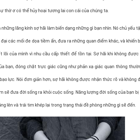
ự thờ ơ có thể hủy hoại tương lai con cái của chúng ta.
 những lăng kính sợ hãi làm biến dạng những gì bạn nhìn. Nó chủ yếu tậ
 đại các mối đe dọa tiềm ẩn, đưa ra những quan điểm khác, và khiến 
ốt lõi của mình vì nhu cầu cấp thiết để tồn tại. Sợ hãi khi không được
ủa bạn, đóng chặt trực giác cũng như phản xạ giác quan thông thườn
bạo lực. Nói đơn giản hơn, sợ hãi không được nhận thức rõ và không
 sẽ đưa đời sống ra khỏi cuộc sống. Năng lượng đời sống của bạn bị
ăng lên và trái tim khép lại trong trạng thái đề phòng những gì sẽ đến.