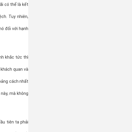
i có thể là kết
ch. Tuy nhiên,
nó đối với hạnh
nh khắc tức thì
i khách quan và
hoảng cách nhất
ể này, mà không
ầu tiên ta phải