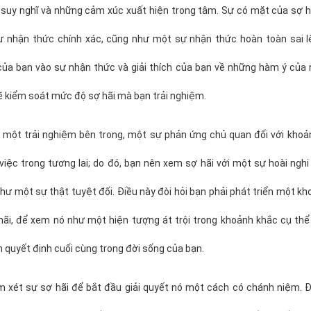
suy nghĩ và những cảm xúc xuất hiện trong tâm. Sự có mặt của sợ hã
 nhận thức chính xác, cũng như một sự nhận thức hoàn toàn sai lệ
của bạn vào sự nhận thức và giải thích của bạn về những hàm ý của 
ẽ kiểm soát mức độ sợ hãi mà bạn trải nghiệm.
à một trải nghiệm bên trong, một sự phản ứng chủ quan đối với khoả
iệc trong tương lai; do đó, bạn nên xem sợ hãi với một sự hoài ngh
ư một sự thật tuyệt đối. Điều này đòi hỏi bạn phải phát triển một k
 hãi, để xem nó như một hiện tượng át trội trong khoảnh khắc cụ th
n quyết định cuối cùng trong đời sống của bạn.
m xét sự sợ hãi để bắt đầu giải quyết nó một cách có chánh niệm. Đ