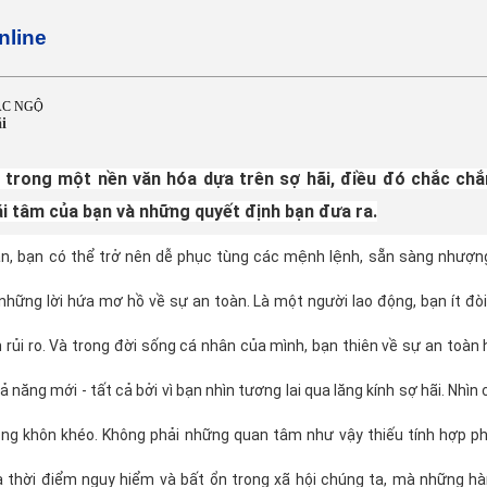
nline
ÁC NGỘ
i
 trong một nền văn hóa dựa trên sợ hãi, điều đó chắc ch
i tâm của bạn và những quyết định bạn đưa ra.
n, bạn có thể trở nên dễ phục tùng các mệnh lệnh, sẵn sàng nhượn
những lời hứa mơ hồ về sự an toàn. Là một người lao động, bạn ít đòi 
rủi ro. Và trong đời sống cá nhân của mình, bạn thiên về sự an toàn h
 năng mới - tất cả bởi vì bạn nhìn tương lai qua lăng kính sợ hãi. Nhì
ông khôn khéo. Không phải những quan tâm như vậy thiếu tính hợp ph
à thời điểm nguy hiểm và bất ổn trong xã hội chúng ta, mà những h