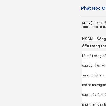
Phật Học O
NGUYỆT SAN GI
Thoát khỏi sợ hã
NSGN
- Sống
đến trạng thá
Là một công dâ
của bạn hơn vì 
sàng chấp nhận 
mở ra những khả
cách này là kh
phủ nhận đây l