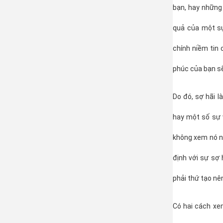
bạn, hay những 
quả của một sự
chính niềm tin 
phúc của bạn s
Do đó, sợ hãi l
hay một số sự v
không xem nó nh
định với sự sợ
phải thứ tạo nê
Có hai cách xe