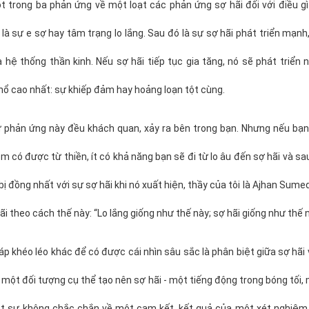
 trong ba phản ứng về một loạt các phản ứng sợ hãi đối với điều gì
 là sự e sợ hay tâm trạng lo lắng. Sau đó là sự sợ hãi phát triển mạn
 hệ thống thần kinh. Nếu sợ hãi tiếp tục gia tăng, nó sẽ phát triển
ổ cao nhất: sự khiếp đảm hay hoảng loạn tột cùng.
ự phản ứng này đều khách quan, xảy ra bên trong bạn. Nhưng nếu bạn
m có được từ thiền, ít có khả năng bạn sẽ đi từ lo âu đến sợ hãi và sa
ị đồng nhất với sự sợ hãi khi nó xuất hiện, thầy của tôi là Ajhan Sume
i theo cách thế này: “Lo lắng giống như thế này; sợ hãi giống như thế n
 khéo léo khác để có được cái nhìn sâu sắc là phân biệt giữa sợ hãi v
ó một đối tượng cụ thể tạo nên sợ hãi - một tiếng động trong bóng tối,
một sự không chắc chắn về một cam kết, kết quả của một xét nghiệm