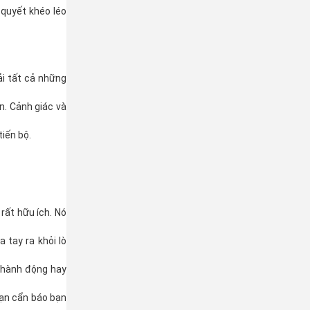
 quyết khéo léo
ải tất cả những
n. Cảnh giác và
tiến bộ.
rất hữu ích. Nó
 tay ra khỏi lò
g hành động hay
bạn cẩn báo bạn