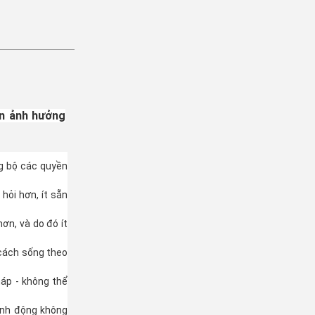
ắn ảnh hưởng
g bộ các quyền
hỏi hơn, ít sẵn
ơn, và do đó ít
n cách sống theo
áp - không thể
ành động không