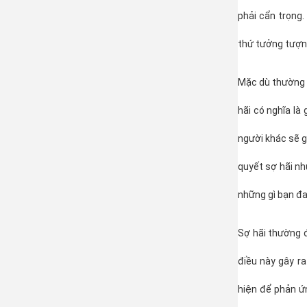
phải cẩn trọng.
thứ tưởng tượn
Mặc dù thường x
hãi có nghĩa là
người khác sẽ g
quyết sợ hãi nh
những gì bạn đ
Sợ hãi thường 
điều này gây r
hiện để phản ứn