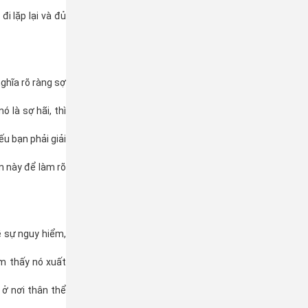
đi lặp lại và đủ
ghĩa rõ ràng sợ
ó là sợ hãi, thì
ếu bạn phải giải
ộn này để làm rõ
 sự nguy hiểm,
m thấy nó xuất
 ở nơi thân thể