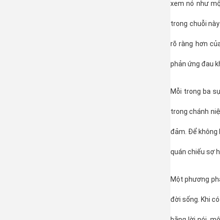
xem nó như một
trong chuỗi này
rõ ràng hơn của
phản ứng đau kh
Mỗi trong ba s
trong chánh niệ
đảm. Để không b
quán chiếu sợ hã
Một phương pháp
đời sống. Khi c
bằng lời nói, 