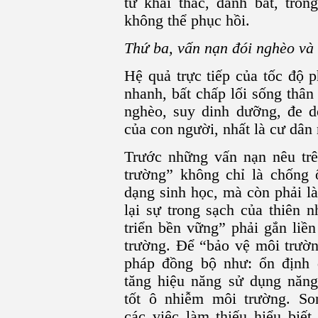
từ khai thác, đánh bắt, trồn
không thể phục hồi.
Thứ ba, vấn nạn đói nghèo và
Hệ quả trực tiếp của tốc độ p
nhanh, bất chấp lối sống thân
nghèo, suy dinh dưỡng, đe 
của con người, nhất là cư dân
Trước những vấn nạn nêu trê
trường” không chỉ là chống 
dạng sinh học, mà còn phải l
lại sự trong sạch của thiên 
triển bền vững” phải gắn liền
trường. Để “bảo vệ môi trườn
pháp đồng bộ như: ổn định d
tăng hiệu năng sử dụng năng 
tốt ô nhiễm môi trường. S
các việc làm thiếu hiểu biế