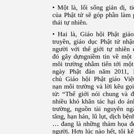
• Một là, lối sống giản dị, t
của Phật tử sẽ góp phần làm 
thái tự nhiên.
• Hai là, Giáo hội Phật gi
truyền, giáo dục Phật tử nhậ
người với thế giới tự nhiên 
đó gây dựngniềm tin về một 
môi trường nhằm tiến tới một
ngày Phật đản năm 2011, 
chủ Giáo hội Phật giáo Vi
nạn môi trường và lời kêu gọi
tử: “Thế giới nói chung và đ
nhiều khó khăn tác hại do ản
trường, nguồn tài nguyên ngà
tăng, hạn hán, lũ lụt, dịch bệ
… đang là những thảm họa đe
người. Hơn lúc nào hết, tôi k