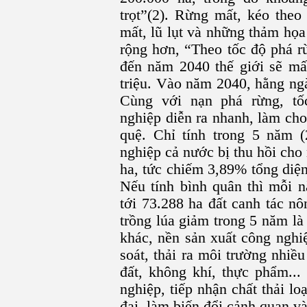
trọt”(2). Rừng mất, kéo the
mất, lũ lụt và những thảm họa
rộng hơn, “Theo tốc độ phá r
đến năm 2040 thế giới sẽ mấ
triệu. Vào năm 2040, hằng ngà
Cùng với nạn phá rừng, tố
nghiệp diễn ra nhanh, làm cho 
quệ. Chỉ tính trong 5 năm (
nghiệp cả nước bị thu hồi ch
ha, tức chiếm 3,89% tổng diện
Nếu tính bình quân thì mỗi n
tới 73.288 ha đất canh tác nô
trồng lúa giảm trong 5 năm là
khác, nền sản xuất công nghi
soát, thải ra môi trường nhi
đất, không khí, thực phẩm...
nghiệp, tiếp nhận chất thải lo
đai, làm biến đổi cảnh quan và