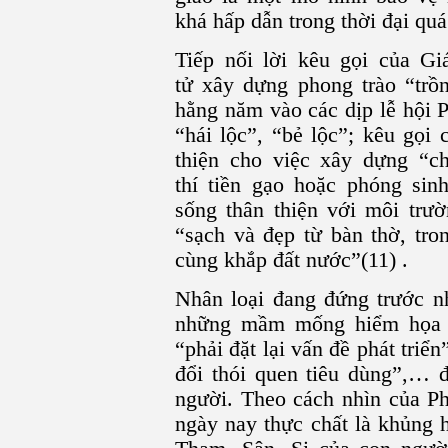
khá hấp dẫn trong thời đại quá
Tiếp nối lời kêu gọi của Gi
tử xây dựng phong trào “trồn
hằng năm vào các dịp lễ hội Ph
“hái lộc”, “bẻ lộc”; kêu gọi
thiện cho việc xây dựng “c
thí tiền gạo hoặc phóng sin
sống thân thiện với môi trư
“sạch và đẹp từ bàn thờ, tro
cùng khắp đất nước”(11) .
Nhân loại đang đứng trước nh
những mầm mống hiểm họa t
“phải đặt lại vấn đề phát triển
đổi thói quen tiêu dùng”,… đ
người. Theo cách nhìn của Ph
ngày nay thực chất là khủng 