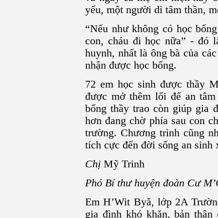
yếu, một người dì tâm thần, mộ
“Nếu như không có học bổng 
con, cháu đi học nữa” - đó l
huynh, nhất là ông bà của các
nhận được học bổng.
72 em học sinh được thầy M
được mở thêm lối để an tâm
bổng thầy trao còn giúp gia đ
hơn đang chờ phía sau con ch
trường. Chương trình cũng n
tích cực đến đời sống an sinh 
Chị
Mỹ Trinh
Phó Bí thư huyện đoàn Cư M
Em H’Wit Byă, lớp 2A Trườn
gia đình khó khăn, bản thâ