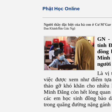
Phật Học Online
Người thầy đặc biệt của bà con ở Cư M’Gar
Đan Khánh/Báo Giác Ngộ
GN - 
tỉnh 
đồng 
Minh 
người 
Là vị 
việc được xem như điểm tựa 
tháo gỡ khó khăn cho nhiều 
Minh Đăng còn hết lòng quan 
các em học sinh đồng bào dâ
trong quãng đường nặng gánh