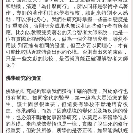
和動機，清楚「為什麼而行」，所以同樣是學術格式著
作，導師的著作和其他學者相較，讀起來特別令人感
動，可以淨化身心。我們在研究時掌握一些基本態度是
很 重要的，否則研究成果也無法和這些修行者有所相
應。比如以教觀雙美著名的天台智者大師來說，他是一
位有實際止觀經驗的人，做為一個旁觀研究者，雖然不
用談 到要擁有相同的證量，但至少要以同理心，才有
可能比較貼近或體會出他的心境。否則寫出來的東西，
只是一些文獻的比較，是否就真能正確理解智者大師
呢？
佛學研究的價值
佛學的研究能夠幫助我們獲得正確的教理，對於修行也
很有幫助。如同當代的醫學，第一線為大眾治療的醫
生、護士固然很重要，但還要有學校不斷地培育後
進、傳承經驗，而為了因應環境的變化以及新疾病的發
生，也必須不斷地從事醫學研究，以奠定未來醫學進步
的基礎。走向成佛覺悟也是一樣，實際了脫生死的修行
很重要，但對於所修、所學的是否正確，如果能夠以經