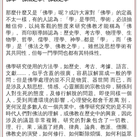
那麼什麼又是「佛學」呢？或許大家對「佛學」的定義
不太一樣，有的人認為：「學」是學問、學術，必須抽
離信仰，以純客觀的態度來研究佛教才能稱為「佛
學」。而印順導師認為：歷史學、考古學、物理學、生
物學、哲學、儒學、理學、神學..都是「學」，而「佛
學」是「佛法之學、佛教之學」。雖然說思想學術有
其共同性，但每一門學問也都有其特殊性。
佛學研究使用的方法學，如歷史、考古、考據、語言、
文獻......，似乎含蓋的很廣，容易誤解當成一般的學
問；但是佛學處理的並不只是物質、器世間 而已，而
是涉及人類思想、情感、心靈層面的宗教信仰，關係到
人對生死的態度，及修行解脫的問題。即使同樣一個
人，受到周遭環境的影響，心理變化都會千差萬 別，
更何況是多數人在一個共業中。佛學研究探究的是不同
時代人們對佛法的理解，或佛教在歷史中的興衰，因此
涉及的議題非常複雜。研究的對象包含了一切教、
理、行、果，涵蓋了經典、律典、論典、教派、僧團、
佛教史的演變，如何修行、如何斷除煩惱、如何利益眾