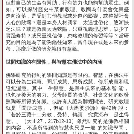
但對自己的生命有幫助，行有餘力也能夠幫助眾生。例
如，可以探討歷史中某個教理、教團為什麼會從興盛
走向沒落，是受到其他教派或外道的影響，或整體社會
人心的敗壞？還是本身人材凋零，太過世俗化，逐漸缺
乏法味？或是教義太過狹隘，只重視義理思辨，缺少了
實踐修持？或只重視信仰，忽略教理的修習等等？當研
究的目的是為了能夠鑑往知來，當作現在或是未來的參
考，那麼所做的研究就很有意義。
世間知識的有限性，與智慧在佛法中的內涵
佛學研究所得到的學問知識是有限的。智慧，在佛法中
可以分為生得慧、聞所成慧、思所成慧、修所成慧和現
證無漏慧。其中「生得慧」是與生俱來的基本智 能，
也包括後天的努力、父母師長的教導、社會文化的啟發
熏陶等所得的知識。或許有人認為聽經聞法、研究教理
就是「聞所成慧」，但如《大毘婆沙論》卷42所 說：
「若於三藏十二分教，受持、轉讀、究竟流布，是生得
慧。」（大正27，217b12-13）雖然研究的是佛教相關
的內容，不過所得到的智慧也只是一般 的知識學問，