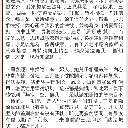
還是屬於「生得慧」的範圍。依佛法來說，除了聽聞學
習之外，必須契應三法印，正見具足，深信因果、三
寶、四諦，即使遭受誹謗、打擊，皆不能動 搖其信
念，那才是「聞所成慧」。除了淨信之外，還進一步思
惟抉擇，內心產生強烈的善法欲，並轉為身口的實際行
動，防非止惡，長養慈悲心，這是「思所成 慧」。而
聞所成慧、思所成慧都還是散心觀，必須達到與禪定相
應，才足以稱為「修所成慧」。有了與定相應的修所成
慧為基礎，再持續向上精進，體證諸法無我、 斷煩
惱，才是「現證無漏慧」。
《阿含經》中描述，有一婦人，她兒子相繼命終，內心
非常痛苦而發狂，直到聽了佛陀開示，頓時證得初果、
得法眼淨。我們學習巴利文、藏文，知道電腦如何 使
用，怎麼運用學術規則，這些都是知識，和此婦人當下
體悟到「無常、空、無我」，足以讓她開悟的智慧是不
一樣的。「初果」是入聖位的第一個階段，主要是斷
除薩迦耶見（有身見）、戒禁取見、疑等三結。凡夫與
聖人的差別在於有沒有我執，即使再多的學問，如果沒
有徹底斷除「我執」，未能體證三法印的「諸法無
我」，都還是凡夫。