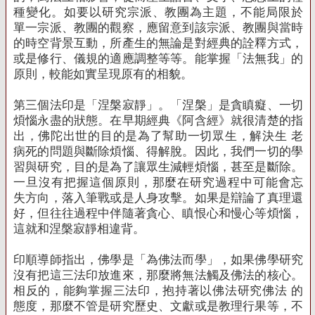
種變化。如要以研究宗派、教團為主題，不能局限於
單一宗派、教團的觀察，應留意到該宗派、教團與當時
的時空背景互動，所產生的無論是對經典的詮釋方式，
或是修行、儀規的適應調整等等。能掌握「法無我」的
原則，較能如實呈現原有的相貌。
第三個法印是「涅槃寂靜」。「涅槃」是貪瞋癡、一切
煩惱永盡的狀態。在早期經典《阿含經》就很清楚的指
出，佛陀出世的目的是為了幫助一切眾生，解決生 老
病死的問題與斷除煩惱、得解脫。因此，我們一切的學
習與研究，目的是為了讓眾生減輕煩惱，甚至是斷除。
一旦沒有把握這個原則，那麼在研究過程中可能會忘
失方向，落入筆戰或是人身攻擊。如果是辯論了真理還
好，但往往過程中伴隨著貪心、瞋恨心和慢心等煩惱，
這就和涅槃寂靜相違背。
印順導師指出，佛學是「為佛法而學」，如果佛學研究
沒有把這三法印放進來，那麼將無法觸及佛法的核心。
相反的，能夠掌握三法印，抱持著以佛法研究佛法 的
態度，那麼不管是研究歷史、文獻或是教理行果等，不