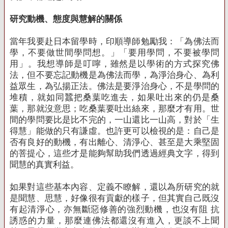
研究動機、態度與慧解的關係
當年我要赴日本留學時，印順導師勉勵我：「為佛法而
學，不要做世間學問想。」「要用學問，不要被學問
用」。我想導師是叮嚀，雖然是以學術的方式探究佛
法，但不要忘記動機是為佛法而學，為淨治身心、為利
益眾生，為弘揚正法。佛法是要淨治身心，不是學問的
堆積，就如同蠶把桑葉吃進去，如果吐出來的仍是桑
葉，那就沒意思；吃桑葉要吐出絲來，那麼才有用。世
間的學問要比是比不完的，一山還比一山高，對於「生
得慧」能做的只有謙虛。也許更可以檢視的是：自己是
否有良好的動機，有出離心、清淨心、甚至是大乘堅固
的菩提心，這些才是能夠幫助我們透過經典文字，得到
聞慧的真實利益。
如果對這些基本內容、定義不瞭解，還以為所研究的就
是聞慧、思慧，好像很有貢獻的樣子，但其實自己既沒
有起清淨心，亦無斷惡修善的強烈動機，也沒有阻 抗
誘惑的力量，那麼連佛法都還沒有進入，更談不上聞