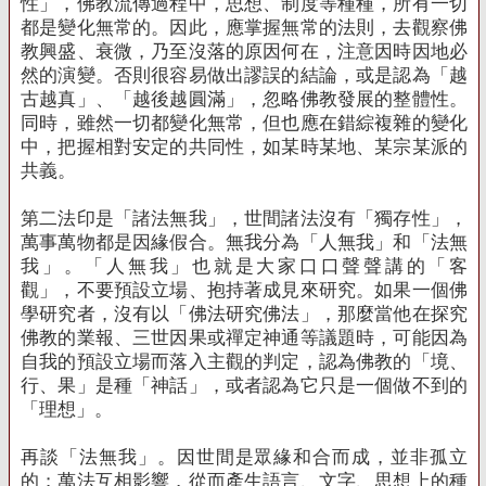
性」，佛教流傳過程中，思想、制度等種種，所有一切
都是變化無常的。因此，應掌握無常的法則，去觀察佛
教興盛、衰微，乃至沒落的原因何在，注意因時因地必
然的演變。否則很容易做出謬誤的結論，或是認為「越
古越真」、「越後越圓滿」，忽略佛教發展的整體性。
同時，雖然一切都變化無常，但也應在錯綜複雜的變化
中，把握相對安定的共同性，如某時某地、某宗某派的
共義。
第二法印是「諸法無我」，世間諸法沒有「獨存性」，
萬事萬物都是因緣假合。無我分為「人無我」和「法無
我」。「人無我」也就是大家口口聲聲講的「客
觀」，不要預設立場、抱持著成見來研究。如果一個佛
學研究者，沒有以「佛法研究佛法」，那麼當他在探究
佛教的業報、三世因果或禪定神通等議題時，可能因為
自我的預設立場而落入主觀的判定，認為佛教的「境、
行、果」是種「神話」，或者認為它只是一個做不到的
「理想」。
再談「法無我」。因世間是眾緣和合而成，並非孤立
的；萬法互相影響，從而產生語言、文字、思想上的種