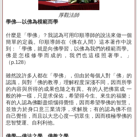
厚觀法師
學佛---以佛為模範而學
什麼是「學佛」？我認為可用印順導師的說法來做一個
簡單的定義。印順導師在《佛在人間》這本著作中說
到：「學佛，就是向佛學習，以佛為我們的模範而學。
佛是怎樣修學而成的，我們也這樣照著學。」
（p.128）
雖然說許多人都在「學佛」，但由於每個人對「佛」的
認識，與對「佛的教導」理解程度深淺不同，因而所學
的內容與所得的成果也隨之有異。有的人把佛當成 一
般的神一樣，只是求保佑，希望得今生、來生的福樂；
有的人認為佛斷盡煩惱得覺悟，因而希望學佛的智慧，
並致力於身口意三業清淨，求解脫；有的認為佛不但
自己覺悟，而且以大悲心度一切眾生，因而積極學佛的
悲智雙運、自利利他。
佛學---佛法之學、佛教之學