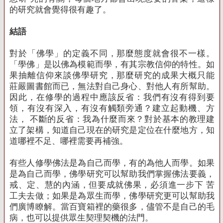
的研究就會覺得很有趣了。
結語
對於「佛學」的定義不同，那麼態度就會很不一樣。
「學佛」是以佛為模範而學，有其宗教信仰的特性。如
果抽離信仰來談佛學研究，那麼研究的成果大概只能
莊嚴圖書館而已，無法對自己身心、對他人有所幫助。
因此，在修學的過程中應該反省：我們有沒有得到要
領，有沒有深入，有沒有觸類旁通？建立起動機、方
法， 不斷的反省：我為什麼而來？對於基本的教理建
立了架構，知道自己現在的研究是定位在什麼地方，知
道哪裡不足、哪裡需要再補強。
有些人修學佛法是為自己而學，有的為他人而學。如果
是為自己而學，佛學研究可以幫助我們掌握佛法要義，
戒、定、慧的內涵，但要成就佛果，必須進一步下 苦
工夫去做；如果是為眾生而學，佛學研究更可以幫助我
們廣博瞭解。當百寶箱裡的藥很多，儘管不是自己的毛
病，也可以提供眾生契理契機的法門。