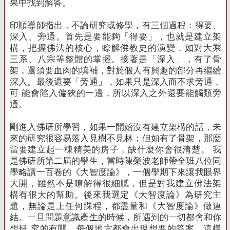
果中找到解答。
印順導師指出，不論研究或修學，有三個過程：得要、
深入、旁通。首先是要能夠「得要」，也就是建立架
構，把握佛法的核心，瞭解佛教史的演變，如對大乘
三系、八宗等整體的掌握。接著是「深入」，有了骨
架，還須要血肉的填補，對於個人有興趣的部分再繼續
深入。最後還要「旁通」，如果只是深入而不求旁通，
可 能會陷入偏狹的一邊，所以深入之外還要能觸類旁
通。
剛進入佛研所學習，如果一開始沒有建立架構的話，未
來的研究很容易落入見樹不見林；但如有了骨架，那麼
當要建立起一棟精美的房子，缺什麼你會很清楚。 我
是佛研所第二屆的學生，當時陳榮波老師帶全班八位同
學略讀一百卷的《大智度論》，一個學期下來讓我眼界
大開，雖然不是瞭解得很細膩，但是對我建立佛法架
構有很大的幫助。後來我選定《大智度論》為研究主
題，無論是上任何課程，都盡量和《大智度論》做連
結。一旦問題意識產生的時候，所遇到的一切都會和你
想研 究的有關，每個地方都會出現想要的答案，這樣