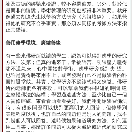
論及古德的經驗來檢證，較不容易偏差。另外，對於似
是而非的論說，學術教理的研究也顯得非常重要。就好
像過去胡適先生以學術方法研究《六祖壇經》，如果覺
得他的研究不合乎事實，那必須以同樣的考據方法來指
正其錯誤。
善用修學環境、廣結善緣
有一些來佛研所就讀的學生，認為可以得到佛學的研究
方法、次第；但真的進來了，常被語言、功課壓力壓得
喘不過氣來，心中開始對學術、佛學研究感到失 望。
也許是覺得將來用不上，或者發現自己不是做學者的料
而打退堂鼓。其實，佛學研究不應該想得太狹隘。佛研
所的老師們各有專攻，可以幫助我們在很短的時間 建
立整體佛法的架構；學習過這些方法，至少比自己一個
人盲修瞎練、東看看西看看要好。我們剛開始學習佛法
時，有很多問題可以找到更高明的人回答，但修學到
某種程度以後，也許自己的問題也是別人的問題，找不
到幾個人可以回答。這時候如果知道研究方法、如何運
用工具書，那麼許多問題可以從大藏經或近代的研究成