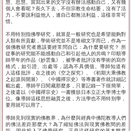
慧、思慧。當寫出來的文字沒有辦法感動自己，又有幾
個人會看呢？長久下去，不但宗教生命枯萎，沒有了活
力，不要說利益他人，連自己都無法利益，這樣非常可
惜。
不用特別指佛學研究，就算是一般研究也是希望能夠對
人類有所貢獻，學術研究並不是堆砌文字而已，作為一
個佛教研究者應該要經常問自己：為什麼要研究？ 所
從事的研究能不能感動自己和引起他人的共鳴？印順導
師早年的作品《妙雲集》，被學者批評沒有學術的寫作
格式，如引證、出處等，認為不具價值。導師知道有
人這樣批評，在之後的《空之探究》、《初期大乘佛教
之起源與開展》、《中國禪宗史》等專書著作就詳細記
載出處。導師平日閱藏那麼多，只要記錄一下很簡單，
之後還以《中國禪宗史》一書獲頒日本立正大學博士學
位。像導師這樣思想融貫之後，方法學也不用特別學，
要用就可以用了。
導師見到現實的佛教界，為什麼與經典中佛陀教導人們
的佛法差距那麼大？為了縮短佛法與現實佛教間的差
距，因此投入了佛學研究。正是這樣研究的基本態度