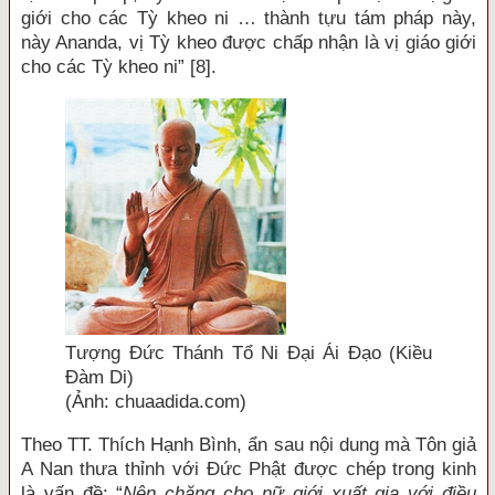
giới cho các Tỳ kheo ni … thành tựu tám pháp này,
này Ananda, vị Tỳ kheo được chấp nhận là vị giáo giới
cho các Tỳ kheo ni” [8].
Tượng Đức Thánh Tổ Ni Đại Ái Đạo (Kiều
Đàm Di)
(Ảnh: chuaadida.com)
Theo TT. Thích Hạnh Bình, ẩn sau nội dung mà Tôn giả
A Nan thưa thỉnh với Đức Phật được chép trong kinh
là vấn đề: “
Nên chăng cho nữ giới xuất gia với điều