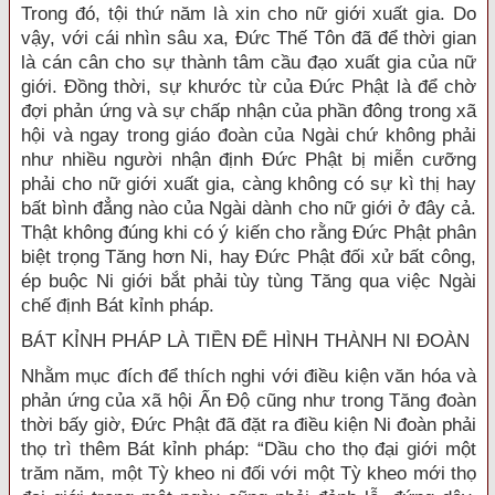
Trong đó, tội thứ năm là xin cho nữ giới xuất gia. Do
vậy, với cái nhìn sâu xa, Đức Thế Tôn đã để thời gian
là cán cân cho sự thành tâm cầu đạo xuất gia của nữ
giới. Đồng thời, sự khước từ của Đức Phật là để chờ
đợi phản ứng và sự chấp nhận của phần đông trong xã
hội và ngay trong giáo đoàn của Ngài chứ không phải
như nhiều người nhận định Đức Phật bị miễn cưỡng
phải cho nữ giới xuất gia, càng không có sự kì thị hay
bất bình đẳng nào của Ngài dành cho nữ giới ở đây cả.
Thật không đúng khi có ý kiến cho rằng Đức Phật phân
biệt trọng Tăng hơn Ni, hay Đức Phật đối xử bất công,
ép buộc Ni giới bắt phải tùy tùng Tăng qua việc Ngài
chế định Bát kỉnh pháp.
BÁT KỈNH PHÁP LÀ TIỀN ĐỂ HÌNH THÀNH NI ĐOÀN
Nhằm mục đích để thích nghi với điều kiện văn hóa và
phản ứng của xã hội Ấn Độ cũng như trong Tăng đoàn
thời bấy giờ, Đức Phật đã đặt ra điều kiện Ni đoàn phải
thọ trì thêm Bát kỉnh pháp: “Dầu cho thọ đại giới một
trăm năm, một Tỳ kheo ni đối với một Tỳ kheo mới thọ