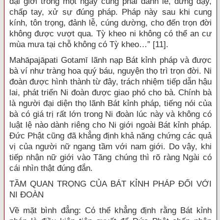
đại giới trong một ngày cũng phải đảnh lễ, đứng dậy,
chấp tay, xử sự đúng pháp. Pháp này sau khi cung
kính, tôn trọng, đảnh lễ, cúng dường, cho đến trọn đời
không được vượt qua. Tỳ kheo ni không có thể an cư
mùa mưa tại chỗ không có Tỳ kheo…” [11].
Mahāpajāpati Gotamī lãnh nạp Bát kỉnh pháp và được
bà ví như tràng hoa quý báu, nguyện thọ trì trọn đời. Ni
đoàn được hình thành từ đây, trách nhiệm tiếp dẫn hậu
lai, phát triển Ni đoàn được giao phó cho bà. Chính bà
là người đại diện thọ lãnh Bát kỉnh pháp, tiếng nói của
bà có giá trị rất lớn trong Ni đoàn lúc này và không có
luật lệ nào dành riêng cho Ni giới ngoài Bát kỉnh pháp.
Đức Phật cũng đã khẳng định khả năng chứng các quả
vị của người nữ ngang tầm với nam giới. Do vậy, khi
tiếp nhận nữ giới vào Tăng chúng thì rõ ràng Ngài có
cái nhìn thật đúng đắn.
TẦM QUAN TRỌNG CỦA BÁT KỈNH PHÁP ĐỐI VỚI
NI ĐOÀN
Về mặt bình đẳng: Có thể khẳng định rằng Bát kỉnh