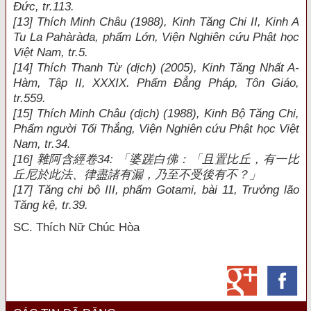
Đức, tr.113.
[13] Thích Minh Châu (1988), Kinh Tăng Chi II, Kinh A
Tu La Pahàràda, phẩm Lớn, Viện Nghiên cứu Phật học
Việt Nam, tr.5.
[14] Thích Thanh Từ (dịch) (2005), Kinh Tăng Nhất A-
Hàm, Tập II, XXXIX. Phẩm Đẳng Pháp, Tôn Giáo,
tr.559.
[15] Thích Minh Châu (dịch) (1988), Kinh Bộ Tăng Chi,
Phẩm người Tối Thắng, Viện Nghiên cứu Phật học Việt
Nam, tr.34.
[16] 雜阿含經卷34: 「婆蹉白佛：「且置比丘，有一比
丘尼於此法、律盡諸有漏，乃至不受後有不？」
[17] Tăng chi bộ III, phẩm Gotami, bài 11, Trưởng lão
Tăng kệ, tr.39.
SC. Thích Nữ Chúc Hòa