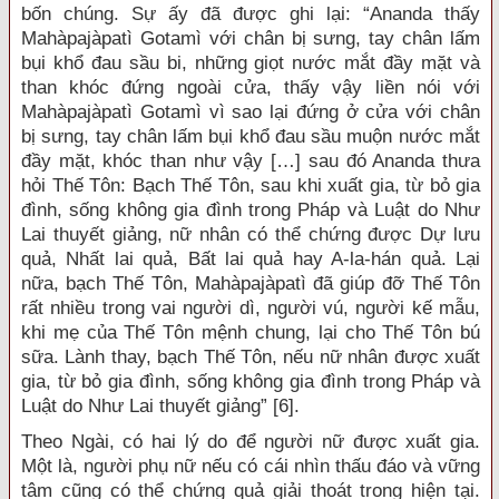
bốn chúng. Sự ấy đã được ghi lại: “Ananda thấy
Mahàpajàpatì Gotamì với chân bị sưng, tay chân lấm
bụi khổ đau sầu bi, những giọt nước mắt đầy mặt và
than khóc đứng ngoài cửa, thấy vậy liền nói với
Mahàpajàpatì Gotamì vì sao lại đứng ở cửa với chân
bị sưng, tay chân lấm bụi khổ đau sầu muộn nước mắt
đầy mặt, khóc than như vậy […] sau đó Ananda thưa
hỏi Thế Tôn: Bạch Thế Tôn, sau khi xuất gia, từ bỏ gia
đình, sống không gia đình trong Pháp và Luật do Như
Lai thuyết giảng, nữ nhân có thể chứng được Dự lưu
quả, Nhất lai quả, Bất lai quả hay A-la-hán quả. Lại
nữa, bạch Thế Tôn, Mahàpajàpatì đã giúp đỡ Thế Tôn
rất nhiều trong vai người dì, người vú, người kế mẫu,
khi mẹ của Thế Tôn mệnh chung, lại cho Thế Tôn bú
sữa. Lành thay, bạch Thế Tôn, nếu nữ nhân được xuất
gia, từ bỏ gia đình, sống không gia đình trong Pháp và
Luật do Như Lai thuyết giảng” [6].
Theo Ngài, có hai lý do để người nữ được xuất gia.
Một là, người phụ nữ nếu có cái nhìn thấu đáo và vững
tâm cũng có thể chứng quả giải thoát trong hiện tại.