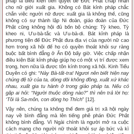
pháp là điều kiện tiên quyết để Đức Phật chấp nhận
cho nữ giới xuất gia. Không có Bát kỉnh pháp chắc
chắn việc người nữ được xuất gia là không thể, cũng
không có sự thành lập Ni đoàn, giáo đoàn của Đức
Phật cũng không hội đủ bốn bộ chúng: Tỳ kheo, Tỳ
kheo ni, Ưu-bà-tắc và Ưu-bà-di. Bát kỉnh pháp là
phương tiện để Đức Phật đưa địa vị của người nữ cao
hơn trong xã hội để họ có quyền thoát khỏi sự ràng
buộc bất bình đẳng ở Ấn Độ bấy giờ. Việc chấp nhận
điều kiện Bát kỉnh pháp giúp họ có một vị trí được xem
trọng, hơn nữa là được tôn kính trong xã hội. Kinh Tiểu
Duyên có ghi: “
Này Bà-tất-tra! Ngươi nên biết hiện nay
chúng đệ tử của ta, dòng dõi không đồng, xuất xứ khác
nhau, xuất gia tu hành ở trong giáo pháp ta. Nếu có
gặp ai hỏi: “Người thuộc dòng nào?” thì nên trả lời họ:
‘Tôi là Sa-môn, con dòng họ Thích
” [12].
Vậy nên, chúng ta không thể đem giá trị xã hội ngày
nay về bình đẳng mà lên tiếng phê phán Đức Phật
không bình đẳng. Vì Ngài chính là người mở ra cuộc
cách mạng cho người nữ thoát khỏi sự áp bức và kì