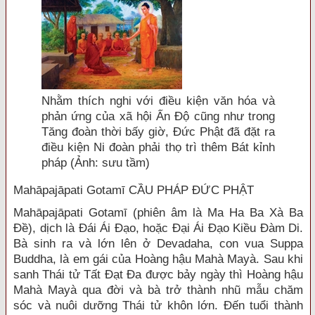
Nhằm thích nghi với điều kiện văn hóa và
phản ứng của xã hội Ấn Độ cũng như trong
Tăng đoàn thời bấy giờ, Đức Phật đã đặt ra
điều kiện Ni đoàn phải thọ trì thêm Bát kỉnh
pháp (Ảnh: sưu tầm)
Mahāpajāpati Gotamī CẦU PHÁP ĐỨC PHẬT
Mahāpajāpati Gotamī (phiên âm là Ma Ha Ba Xà Ba
Đề), dịch là Đái Ái Đạo, hoặc Đại Ái Đạo Kiều Đàm Di.
Bà sinh ra và lớn lên ở Devadaha, con vua Suppa
Buddha, là em gái của Hoàng hậu Mahà Mayà. Sau khi
sanh Thái tử Tất Đạt Đa được bảy ngày thì Hoàng hậu
Mahà Mayà qua đời và bà trở thành nhũ mẫu chăm
sóc và nuôi dưỡng Thái tử khôn lớn. Đến tuổi thành