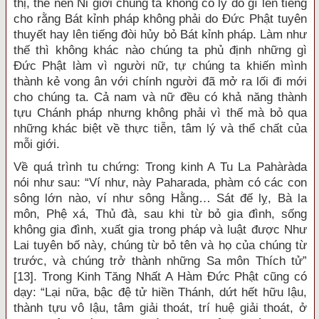
thị, thế nên Ni giới chúng ta không có lý do gì lên tiếng
cho rằng Bát kỉnh pháp không phải do Đức Phật tuyên
thuyết hay lên tiếng đòi hủy bỏ Bát kỉnh pháp. Làm như
thế thì không khác nào chúng ta phủ định những gì
Đức Phật làm vì người nữ, tự chúng ta khiến mình
thành kẻ vong ân với chính người đã mở ra lối đi mới
cho chúng ta. Cả nam và nữ đều có khả năng thành
tựu Chánh pháp nhưng không phải vì thế mà bỏ qua
những khác biệt về thực tiễn, tâm lý và thể chất của
mỗi giới.
Về quá trình tu chứng: Trong kinh A Tu La Pahàràda
nói như sau: “Ví như, này Paharada, phàm có các con
sông lớn nào, ví như sông Hằng… Sát đế lỵ, Bà la
môn, Phệ xá, Thủ đà, sau khi từ bỏ gia đình, sống
không gia đình, xuất gia trong pháp và luật được Như
Lai tuyên bố này, chúng từ bỏ tên và họ của chúng từ
trước, và chúng trở thành những Sa môn Thích tử”
[13]. Trong Kinh Tăng Nhất A Hàm Đức Phật cũng có
dạy: “Lại nữa, bậc đệ tử hiền Thánh, dứt hết hữu lậu,
thành tựu vô lậu, tâm giải thoát, trí huệ giải thoát, ở