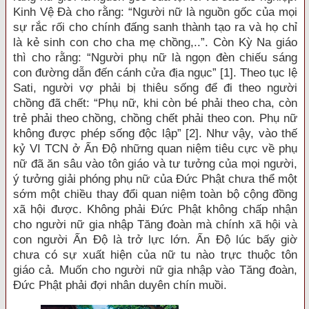
Kinh Vệ Đà cho rằng: “Người nữ là nguồn gốc của mọi
sự rắc rối cho chính đấng sanh thành tạo ra và họ chỉ
là kẻ sinh con cho cha mẹ chồng,..”. Còn Kỳ Na giáo
thì cho rằng: “Người phụ nữ là ngọn đèn chiếu sáng
con đường dẫn đến cánh cửa địa ngục” [1]. Theo tục lệ
Sati, người vợ phải bị thiêu sống để đi theo người
chồng đã chết: “Phụ nữ, khi còn bé phải theo cha, còn
trẻ phải theo chồng, chồng chết phải theo con. Phụ nữ
không được phép sống độc lập” [2]. Như vậy, vào thế
kỷ VI TCN ở Ấn Độ những quan niệm tiêu cực về phụ
nữ đã ăn sâu vào tôn giáo và tư tưởng của mọi người,
ý tưởng giải phóng phụ nữ của Đức Phật chưa thể một
sớm một chiều thay đổi quan niệm toàn bộ cộng đồng
xã hội được. Không phải Đức Phật không chấp nhận
cho người nữ gia nhập Tăng đoàn mà chính xã hội và
con người Ấn Độ là trở lực lớn. Ấn Độ lúc bấy giờ
chưa có sự xuất hiện của nữ tu nào trực thuộc tôn
giáo cả. Muốn cho người nữ gia nhập vào Tăng đoàn,
Đức Phật phải đợi nhân duyên chín muồi.