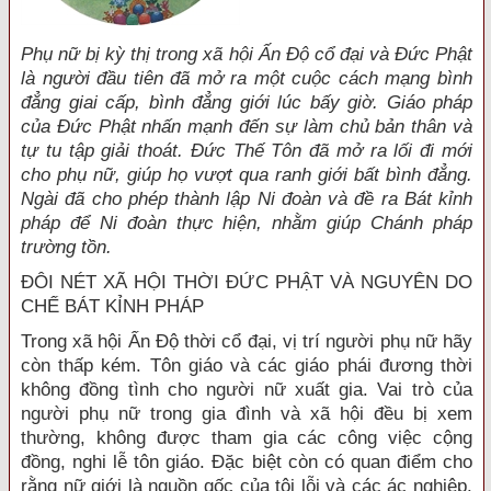
Phụ nữ bị kỳ thị trong xã hội Ấn Độ cổ đại và Đức Phật
là người đầu tiên đã mở ra một cuộc cách mạng bình
đẳng giai cấp, bình đẳng giới lúc bấy giờ. Giáo pháp
của Đức Phật nhấn mạnh đến sự làm chủ bản thân và
tự tu tập giải thoát. Đức Thế Tôn đã mở ra lối đi mới
cho phụ nữ, giúp họ vượt qua ranh giới bất bình đẳng.
Ngài đã cho phép thành lập Ni đoàn và đề ra Bát kỉnh
pháp để Ni đoàn thực hiện, nhằm giúp Chánh pháp
trường tồn.
ĐÔI NÉT XÃ HỘI THỜI ĐỨC PHẬT VÀ NGUYÊN DO
CHẾ BÁT KỈNH PHÁP
Trong xã hội Ấn Độ thời cổ đại, vị trí người phụ nữ hãy
còn thấp kém. Tôn giáo và các giáo phái đương thời
không đồng tình cho người nữ xuất gia. Vai trò của
người phụ nữ trong gia đình và xã hội đều bị xem
thường, không được tham gia các công việc cộng
đồng, nghi lễ tôn giáo. Đặc biệt còn có quan điểm cho
rằng nữ giới là nguồn gốc của tội lỗi và các ác nghiệp.