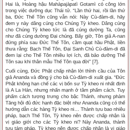
Hai là, Hoàng hậu Mahàpajàpatì Gotamì có công lớn
trong việc dưỡng dục Thái tử. “Lần thứ hai, rồi lần thứ
ba, Đức Thế Tôn cũng vẫn nói: Này Cù-đàm-di, hãy
đem y này dâng cúng cho Chúng Tỳ kheo. Dâng cúng
cho Chúng Tỳ kheo tức là đã cúng dường Ta, cũng
như đã cúng dường Đại chúng. Bấy giờ, Tôn giả A-nan
đứng phía sau Đức Thế Tôn, cầm quạt hầu Phật, liền
thưa rằng: Bạch Thế Tôn, Đại Sanh Chủ Cù-đàm-di đã
đem lại cho Thế Tôn nhiều lợi ích, đã bảo dưỡng Thế
Tôn sau khi thân mẫu Thế Tôn qua đời” [7].
Cuối cùng, Đức Phật chấp nhận lời thỉnh cầu của Tôn
giả Ananda và đồng ý cho bà Cù-đàm-di xuất gia. “Đức
Phật không hạn chế các vị bổn sư Tỳ kheo ni nhất định
là A La Hán, nhưng nhấn mạnh ở tâm phẩm cách. Tuy
phẩm cách tượng trưng cho bậc Thánh, nhưng phàm
Tăng hội đủ đức hạnh đặc biệt như Ananda cũng có thể
hướng dẫn các hàng Tỳ kheo ni… Thành tựu bao nhiêu
pháp, bạch Thế Tôn, Tỳ kheo nên được chấp nhận là
vị giáo giới cho các Tỳ kheo ni? Này Ananda, thành
tựu tám pháp, Tỳ kheo nên được chấp nhận là vị giáo