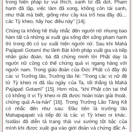
trong hiện pháp tự vui thích, sanh tử đã dứt, Phạm
hạnh đã lập, việc làm đã xong, không còn tái sanh,
như thật mà biết, giống như cây kia trổ hoa đầy đủ…
các Tỳ kheo, hãy học điều này” [14].
Chúng ta không hề thấy nhắc đến người nữ nhưng bao
hàm tất cả những ai xuất gia sống đời sống phạm hạnh
thì trong đó có sự xuất hiện người nữ. Sau khi Mahà
Pajàpatì Gotamì thọ lãnh Bát kỉnh pháp xuất gia và tiếp
nhận giáo đoàn, bà đã chứng minh lời Phật dạy là
người nữ cũng có thể chứng quả vị ngang hàng với
người nam. Trong giáo đoàn của Đức Phật có đầy đủ
các vị Trưởng lão, Trưởng lão Ni: “Trong các vị nữ đệ
tử Tỳ kheo ni đã lâu ngày của Ta, tối thắng là Mahà
Pajàpatì Gotamì” [15]. Hơn nữa, “khi Phật còn tại thế
có không ít vị Tỳ kheo ni đã được hoàn toàn giải thoát,
chứng quả A-la-hán” [16]. Trong Trưởng Lão Tăng Kệ
có nhắc đến như sau: Đầu tiên là trưởng lão
Mahapajapati và tiếp đó là các vị Tỳ kheo ni khác.
Isidàsi đã diễn tả trạng thái vui sướng tột bậc của
mình khi được xuất gia vào giới đoàn và chứng đắc A-