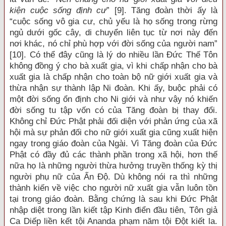
kiện cuộc sống định cư
” [9]. Tăng đoàn thời ấy là
“cuộc sống vô gia cư, chủ yếu là họ sống trong rừng
ngủ dưới gốc cây, di chuyển liên tục từ nơi này đến
nơi khác, nó chỉ phù hợp với đời sống của người nam”
[10]. Có thể đây cũng là lý do nhiều lần Đức Thế Tôn
không đồng ý cho bà xuất gia, vì khi chấp nhận cho bà
xuất gia là chấp nhận cho toàn bộ nữ giới xuất gia và
thừa nhận sự thành lập Ni đoàn. Khi ấy, buộc phải có
một đời sống ổn định cho Ni giới và như vậy nó khiến
đời sống tu tập vốn có của Tăng đoàn bị thay đổi.
Không chỉ Đức Phật phải đối diện với phản ứng của xã
hội mà sự phản đối cho nữ giới xuất gia cũng xuất hiện
ngay trong giáo đoàn của Ngài. Vì Tăng đoàn của Đức
Phật có đầy đủ các thành phần trong xã hội, hơn thế
nữa họ là những người thừa hưởng truyền thống kỳ thị
người phụ nữ của Ấn Độ. Dù không nói ra thì những
thành kiến về việc cho người nữ xuất gia vẫn luôn tồn
tại trong giáo đoàn. Bằng chứng là sau khi Đức Phật
nhập diệt trong lần kiết tập Kinh điển đầu tiên, Tôn giả
Ca Diếp liền kết tội Ananda phạm năm tội Đột kiết la.