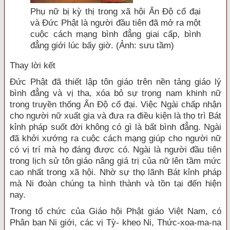
Phụ nữ bị kỳ thị trong xã hội Ấn Độ cổ đại
và Đức Phật là người đầu tiên đã mở ra một
cuộc cách mạng bình đẳng giai cấp, bình
đẳng giới lúc bấy giờ. (Ảnh: sưu tầm)
Thay lời kết
Đức Phật đã thiết lập tôn giáo trên nền tảng giáo lý
bình đẳng và vị tha, xóa bỏ sự trọng nam khinh nữ
trong truyền thống Ấn Độ cổ đại. Việc Ngài chấp nhận
cho người nữ xuất gia và đưa ra điều kiện là thọ trì Bát
kỉnh pháp suốt đời không có gì là bất bình đẳng. Ngài
đã khởi xướng ra cuộc cách mạng giúp cho người nữ
có vị trí mà họ đáng được có. Ngài là người đầu tiên
trong lịch sử tôn giáo nâng giá trị của nữ lên tầm mức
cao nhất trong xã hội. Nhờ sự thọ lãnh Bát kỉnh pháp
mà Ni đoàn chúng ta hình thành và tồn tại đến hiện
nay.
Trong tổ chức của Giáo hội Phật giáo Việt Nam, có
Phân ban Ni giới, các vị Tỳ- kheo Ni, Thức-xoa-ma-na