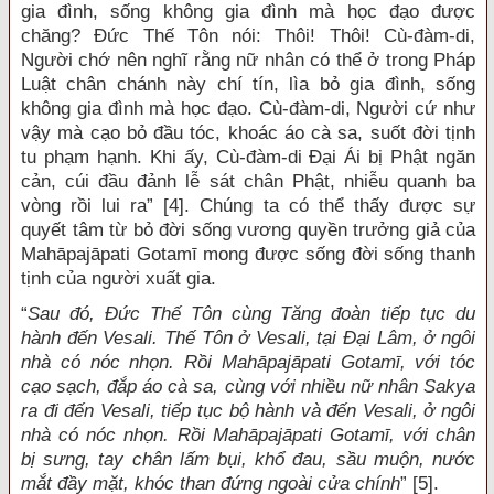
gia đình, sống không gia đình mà học đạo được
chăng? Đức Thế Tôn nói: Thôi! Thôi! Cù-đàm-di,
Người chớ nên nghĩ rằng nữ nhân có thể ở trong Pháp
Luật chân chánh này chí tín, lìa bỏ gia đình, sống
không gia đình mà học đạo. Cù-đàm-di, Người cứ như
vậy mà cạo bỏ đầu tóc, khoác áo cà sa, suốt đời tịnh
tu phạm hạnh. Khi ấy, Cù-đàm-di Đại Ái bị Phật ngăn
cản, cúi đầu đảnh lễ sát chân Phật, nhiễu quanh ba
vòng rồi lui ra” [4]. Chúng ta có thể thấy được sự
quyết tâm từ bỏ đời sống vương quyền trưởng giả của
Mahāpajāpati Gotamī mong được sống đời sống thanh
tịnh của người xuất gia.
“
Sau đó, Đức Thế Tôn cùng Tăng đoàn tiếp tục du
hành đến Vesali. Thế Tôn ở Vesali, tại Đại Lâm, ở ngôi
nhà có nóc nhọn. Rồi Mahāpajāpati Gotamī, với tóc
cạo sạch, đắp áo cà sa, cùng với nhiều nữ nhân Sakya
ra đi đến Vesali, tiếp tục bộ hành và đến Vesali, ở ngôi
nhà có nóc nhọn. Rồi Mahāpajāpati Gotamī, với chân
bị sưng, tay chân lấm bụi, khổ đau, sầu muộn, nước
mắt đầy mặt, khóc than đứng ngoài cửa chính
” [5].