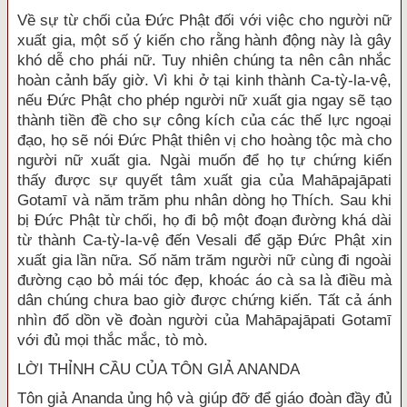
Về sự từ chối của Đức Phật đối với việc cho người nữ
xuất gia, một số ý kiến cho rằng hành động này là gây
khó dễ cho phái nữ. Tuy nhiên chúng ta nên cân nhắc
hoàn cảnh bấy giờ. Vì khi ở tại kinh thành Ca-tỳ-la-vệ,
nếu Đức Phật cho phép người nữ xuất gia ngay sẽ tạo
thành tiền đề cho sự công kích của các thế lực ngoại
đạo, họ sẽ nói Đức Phật thiên vị cho hoàng tộc mà cho
người nữ xuất gia. Ngài muốn để họ tự chứng kiến
thấy được sự quyết tâm xuất gia của Mahāpajāpati
Gotamī và năm trăm phu nhân dòng họ Thích. Sau khi
bị Đức Phật từ chối, họ đi bộ một đoạn đường khá dài
từ thành Ca-tỳ-la-vệ đến Vesali để gặp Đức Phật xin
xuất gia lần nữa. Số năm trăm người nữ cùng đi ngoài
đường cạo bỏ mái tóc đẹp, khoác áo cà sa là điều mà
dân chúng chưa bao giờ được chứng kiến. Tất cả ánh
nhìn đổ dồn về đoàn người của Mahāpajāpati Gotamī
với đủ mọi thắc mắc, tò mò.
LỜI THỈNH CẦU CỦA TÔN GIẢ ANANDA
Tôn giả Ananda ủng hộ và giúp đỡ để giáo đoàn đầy đủ