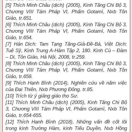
[5] Thích Minh Châu (dịch) (2005), Kinh Tăng Chi Bộ 3,
Chương VIII Tám Pháp VI, Phẩm Gotamì, Nxb Tôn
Giáo, tr.651.
[6] Thích Minh Châu (dịch) (2005), Kinh Tăng Chi Bộ 3,
Chương VIII Tám Pháp VI, Phẩm Gotamì, Nxb Tôn
Giáo, tr.654.
[7] Hán Dịch: Tam Tạng Tăng-Già-Đề-Bà, Việt Dịch:
Tuệ Sỹ, Kinh Trung A-Hàm Tập 2, 180. Kinh Cù – Đàm
– Di, Tôn Giáo, Hà Nội, 2008, tr.259.
[8] Thích Minh Châu (dịch) (2005), Kinh Tăng Chi Bộ 3,
Chương VIII Tám Pháp VI, Phẩm Gotamì, Nxb Tôn
Giáo, tr.659.
[9] Thích Hạnh Bình (2014), Nghiên cứu về năm việc
của Đại Thiên, Nxb Phương Đông, tr.85.
[10] Trích từ ý giảng giáo thọ Sư.
[11] Thích Minh Châu (dịch) (2005), Kinh Tăng Chi Bộ
3, Chương VIII Tám Pháp VI, Phẩm Gotamì, Nxb Tôn
Giáo, tr.654-655.
[12] Thích Hạnh Bình (2018), Những vấn đề cốt lõi
trong kinh Trường Hàm, kinh Tiểu Duyên, Nxb Hồng