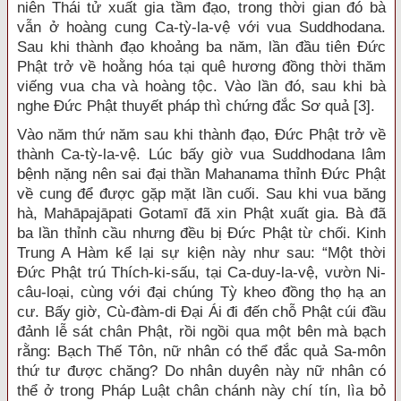
niên Thái tử xuất gia tầm đạo, trong thời gian đó bà
vẫn ở hoàng cung Ca-tỳ-la-vệ với vua Suddhodana.
Sau khi thành đạo khoảng ba năm, lần đầu tiên Đức
Phật trở về hoằng hóa tại quê hương đồng thời thăm
viếng vua cha và hoàng tộc. Vào lần đó, sau khi bà
nghe Đức Phật thuyết pháp thì chứng đắc Sơ quả [3].
Vào năm thứ năm sau khi thành đạo, Đức Phật trở về
thành Ca-tỳ-la-vệ. Lúc bấy giờ vua Suddhodana lâm
bệnh nặng nên sai đại thần Mahanama thỉnh Đức Phật
về cung để được gặp mặt lần cuối. Sau khi vua băng
hà, Mahāpajāpati Gotamī đã xin Phật xuất gia. Bà đã
ba lần thỉnh cầu nhưng đều bị Đức Phật từ chối. Kinh
Trung A Hàm kể lại sự kiện này như sau: “Một thời
Đức Phật trú Thích-ki-sấu, tại Ca-duy-la-vệ, vườn Ni-
câu-loại, cùng với đại chúng Tỳ kheo đồng thọ hạ an
cư. Bấy giờ, Cù-đàm-di Đại Ái đi đến chỗ Phật cúi đầu
đảnh lễ sát chân Phật, rồi ngồi qua một bên mà bạch
rằng: Bạch Thế Tôn, nữ nhân có thể đắc quả Sa-môn
thứ tư được chăng? Do nhân duyên này nữ nhân có
thể ở trong Pháp Luật chân chánh này chí tín, lìa bỏ