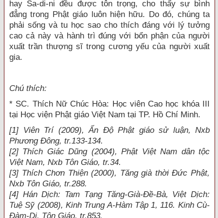
hay Sa-di-ni đều được tôn trọng, cho thấy sự bình
đẳng trong Phật giáo luôn hiện hữu. Do đó, chúng ta
phải sống và tu học sao cho thích đáng với lý tưởng
cao cả này và hành trì đúng với bổn phận của người
xuất trần thượng sĩ trong cương yếu của người xuất
gia.
Chú thích:
* SC. Thích Nữ Chúc Hòa: Học viên Cao học khóa III
tại Học viện Phật giáo Việt Nam tại TP. Hồ Chí Minh.
[1] Viên Trí (2009), Ấn Độ Phật giáo sử luận, Nxb
Phương Đông, tr.133-134.
[2] Thích Giác Dũng (2004), Phật Việt Nam dân tộc
Việt Nam, Nxb Tôn Giáo, tr.34.
[3] Thích Chơn Thiện (2000), Tăng già thời Đức Phật,
Nxb Tôn Giáo, tr.288.
[4] Hán Dịch: Tam Tạng Tăng-Già-Đề-Bà, Việt Dịch:
Tuệ Sỹ (2008), Kinh Trung A-Hàm Tập 1, 116. Kinh Cù-
Đàm-Di, Tôn Giáo, tr.853.