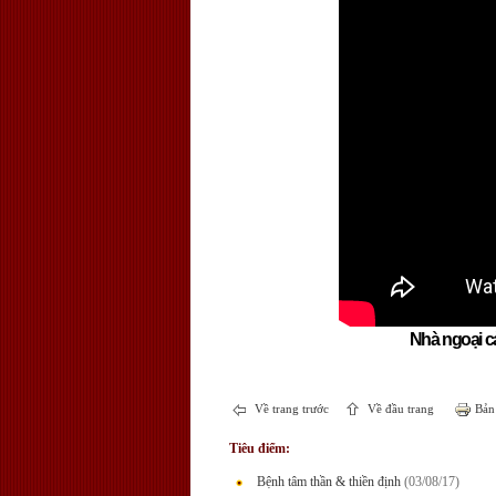
Nhà ngoại c
Về trang trước
Về đầu trang
Bản 
Tiêu điểm:
Bệnh tâm thần & thiền định
(03/08/17)