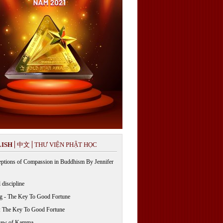
ISH
中文
THƯ VIỆN PHẬT HỌC
ptions of Compassion in Buddhism By Jennifer
 discipline
g - The Key To Good Fortune
: The Key To Good Fortune
Law of Kamma