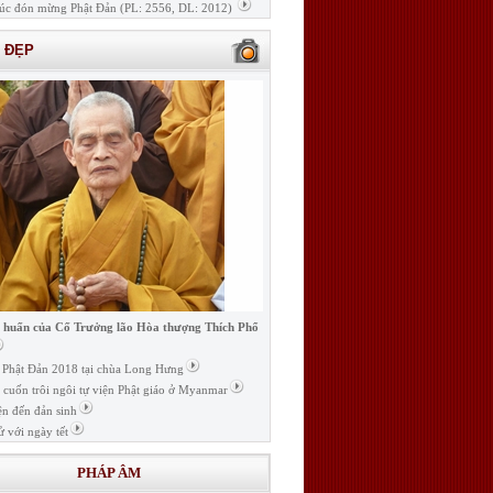
úc đón mừng Phật Đản (PL: 2556, DL: 2012)
H ĐẸP
i huấn của Cố Trưởng lão Hòa thượng Thích Phổ
ễ Phật Đản 2018 tại chùa Long Hưng
t cuốn trôi ngôi tự viện Phật giáo ở Myanmar
ện đến đản sinh
ử với ngày tết
PHÁP ÂM