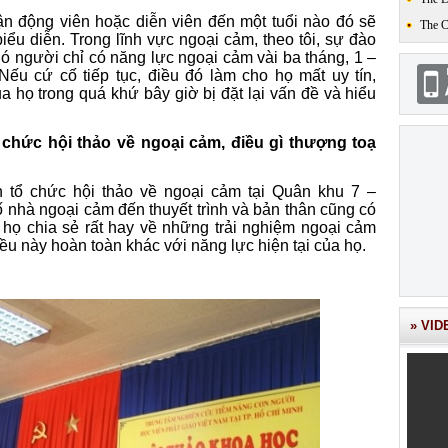
ận động viên hoặc diễn viên đến một tuổi nào đó sẽ
The 
iểu diễn. Trong lĩnh vực ngoại cảm, theo tôi, sự đào
Có người chỉ có năng lực ngoại cảm vài ba tháng, 1 –
ếu cứ cố tiếp tục, điều đó làm cho họ mất uy tín,
a họ trong quá khứ bây giờ bị đặt lại vấn đề và hiểu
 chức hội thảo về ngoại cảm, điều gì thượng toạ
n tổ chức hội thảo về ngoại cảm tại Quân khu 7 –
ố nhà ngoại cảm đến thuyết trình và bản thân cũng có
ể họ chia sẻ rất hay về những trải nghiệm ngoại cảm
ều này hoàn toàn khác với năng lực hiện tại của họ.
» VID