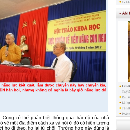
Ca kh
» ẢN
năng lực kiệt xuất, làm được chuyện này hay chuyện kia,
Lời d
N hẳn hoi, nhưng không có nghĩa là bây giờ năng lực đó
Tuệ
Đại l
Lũ lụ
Từ hi
Phât t
a. Cũng có thể phân biệt thông qua thái độ của nhà
 về một địa điểm cách xa và nói ở đó có hiện tượng
ời họ đi theo, họ lại từ chối. Trường hợp này đúng là