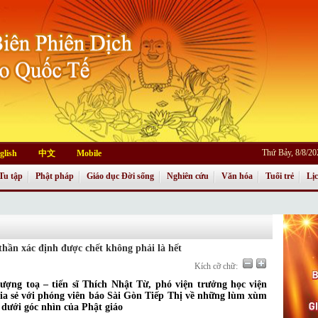
Thứ Bảy, 8/8/2
glish
中文
Mobile
Tu tập
Phật pháp
Giáo dục Đời sống
Nghiên cứu
Văn hóa
Tuổi trẻ
Lị
 thần xác định được chết không phải là hết
Kích cỡ chữ:
ợng toạ – tiến sĩ Thích Nhật Từ, phó viện trưởng học viện
ia sẻ với phóng viên báo Sài Gòn Tiếp Thị về những lùm xùm
 dưới góc nhìn của Phật giáo