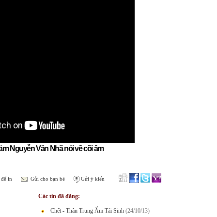
ảm Nguyễn Văn Nhã nói về cõi âm
để in
Gửi cho bạn bè
Gửi ý kiến
Các tin đã đăng:
Chết - Thân Trung Ấm Tái Sinh
(24/10/13)