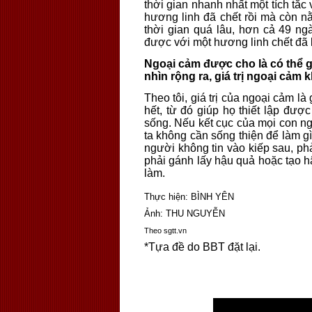
thời gian nhanh nhất một tích tắc
hương linh đã chết rồi mà còn n
thời gian quá lâu, hơn cả 49 ng
được với một hương linh chết đã lâ
Ngoại cảm được cho là có thể g
nhìn rộng ra, giá trị ngoại cả
Theo tôi, giá trị của ngoại cảm l
hết, từ đó giúp họ thiết lập đượ
sống. Nếu kết cục của mọi con ngư
ta không cần sống thiện để làm g
người không tin vào kiếp sau, ph
phải gánh lấy hậu quả hoặc tạo h
làm.
Thực hiện: BÌNH YÊN
Ảnh: THU NGUYỄN
Theo sgtt.vn
*Tựa đề do BBT đặt lại.