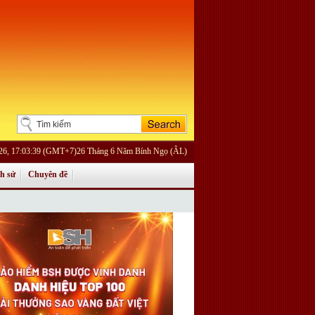
026, 17:03:39 (GMT+7)26 Tháng 6 Năm Bính Ngọ (ÂL)
ch sử
Chuyên đề