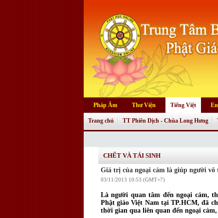
Pháp Âm
Thư Viện
Tiếng Việt
En
Trang chủ
TT Phiên Dịch - Chùa Long Hưng
CHẾT VÀ TÁI SINH
Giá trị của ngoại cảm là giúp người vô
03/11/2013 10:53 (GMT+7)
Là người quan tâm đến ngoại cảm, thư
Phật giáo Việt Nam tại TP.HCM, đã ch
thời gian qua liên quan đến ngoại cảm,