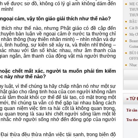
h vẽ được sơ đồ, không có lý gì anh không dám đến
MẸ Ơ
t mình!
THƯƠ
THƯ
ngoại cảm, vậy tôn giáo giải thích như thế nào?
BẬU 
i thích như thế nào, nhưng Phật giáo có đề cập đến
Cát B
chuyện bàn luận về ngoại cảm ở nước ta thường chỉ
Mẹ Ơi
n nhãn thông (hay thiên nhãn minh) – nhìn nhận và dự
Beaut
ai, tình huống, sự kiện sẽ xảy ra, và thiên nhĩ thông –
Guita
hác nhau với tần số khác nhau, như âm thanh của
BÙI 
 gian ngắn, âm thanh của động vật mà người thường
OFFI
Nhạc 
 hoặc chết mất xác, người ta muốn phải tìm kiếm
Nhạc 
iệc này như thế nào?
VẤN 
KIN
uy luật, vì thế chúng ta hãy chấp nhận nó như một sự
LƯU
hật giáo cho rằng tinh hoa của con người không nằm
GIẢN
ái tâm thoát khỏi cơ thể để tái tạo, có mặt trong một
» TỪ 
GIẢ
ới, thì chúng ta vẫn có thể gặp lại nhau bằng cách
SƯ 
 quan niệm việc tìm ra hài cốt là không quan trọng,
Từ cần 
GIẢN
u quan trọng là sau khi chết người sống làm một lễ
để nhắc nhở người sống nhớ đến đóng góp của người
Tra the
Đại thừa đều thừa nhận việc tái sanh, trong biên độ