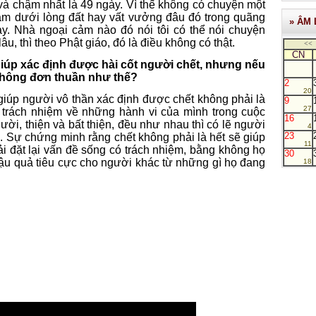
 và chậm nhất là 49 ngày. Vì thế không có chuyện một
ằm dưới lòng đất hay vất vưởng đâu đó trong quãng
» ÂM 
ày. Nhà ngoại cảm nào đó nói tôi có thể nói chuyện
u, thì theo Phật giáo, đó là điều không có thật.
<<
CN
iúp xác định được hài cốt người chết, nhưng nếu
m không đơn thuần như thế?
2
20
à giúp người vô thần xác định được chết không phải là
9
27
c trách nhiệm về những hành vi của mình trong cuộc
16
ời, thiện và bất thiện, đều như nhau thì có lẽ người
4
23
ì. Sự chứng minh rằng chết không phải là hết sẽ giúp
11
ải đặt lại vấn đề sống có trách nhiệm, bằng không họ
30
ậu quả tiêu cực cho người khác từ những gì họ đang
18