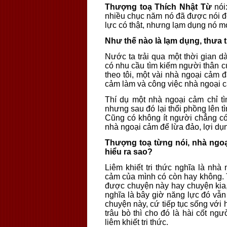
Thượng toạ Thích Nhật Từ
nói
nhiều chục năm nó đã được nói đế
lực có thật, nhưng lạm dụng nó mớ
Như thế nào là lạm dụng, thưa
Nước ta trải qua một thời gian dà
có nhu cầu tìm kiếm người thân củ
theo tôi, một vài nhà ngoại cảm
cảm làm và công việc nhà ngoại c
Thí dụ một nhà ngoại cảm chỉ t
nhưng sau đó lại thổi phồng lên 
Cũng có không ít người chẳng có
nhà ngoại cảm để lừa đảo, lợi dụn
Thượng toạ từng nói, nhà ngoại
hiểu ra sao?
Liêm khiết tri thức nghĩa là nh
cảm của mình có còn hay không. T
được chuyện này hay chuyện kia
nghĩa là bây giờ năng lực đó vẫ
chuyện này, cứ tiếp tục sống với 
trâu bò thì cho đó là hài cốt ngư
liêm khiết tri thức.