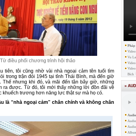
Pháp
Video
Vu La
Từ điều phối chương trình hội thảo
Video
Video
 tiên, tôi cũng nhờ vài nhà ngoại cảm tên tuổi tìm
Bích
i trong trận đói 1945 tại tỉnh Thái Bình, mà đến giờ
gì. Thế nhưng khi đó, và mãi đến tận bây giờ, những
» AUD
 ra được. Từ đó, tôi mới thấy những lời đồn đãi về
 khuếch trương hơn năng lực thật sự mà họ có.
âu là “nhà ngoại cảm” chân chính và không chân
Audio
Audio
Audio
Albu