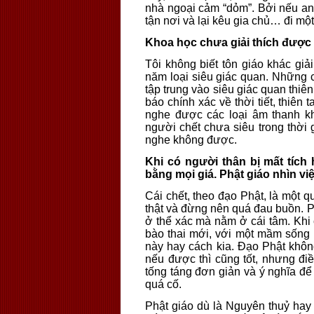
nhà ngoại cảm “dỏm”. Bởi nếu an
tận nơi và lại kêu gia chủ… đi mộ
Khoa học chưa giải thích được 
Tôi không biết tôn giáo khác giả
năm loại siêu giác quan. Những 
tập trung vào siêu giác quan thiê
báo chính xác về thời tiết, thiên t
nghe được các loại âm thanh k
người chết chưa siêu trong thời
nghe không được.
Khi có người thân bị mất tích
bằng mọi giá. Phật giáo nhìn v
Cái chết, theo đạo Phật, là một q
thật và đừng nên quá đau buồn. P
ở thể xác mà nằm ở cái tâm. Khi c
bào thai mới, với một mầm sống m
này hay cách kia. Đạo Phật không
nếu được thì cũng tốt, nhưng điề
tống táng đơn giản và ý nghĩa 
quá cố.
Phật giáo dù là Nguyên thuỷ hay 