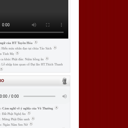
 ngữ của HT Tuyên Hóa
: Hiến máu nhân đạo tại chùa Tảo Sách
n Tình Mẹ
 ca khúc Phật đản: Niệm hồng ân
: Lễ nhập kim quan cố Đại lão HT.Thích Thanh
IO
: Cảm nghĩ về ý nghĩa của Vô Thường
: Đất Phật Nghệ An
: Mừng Phật Đản sanh
m: Ngàn Năm Sen Nở