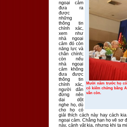
ngoại cảm
đưa ra
được
những
thông tin
chính xác,
xem như
nhà ngoại
cảm đó còn
năng lực và
chân chính;
còn nếu
nhà ngoại
cảm không
đưa được
thông tin
Mười năm trước họ có 
chính xác,
có kiểm chứng bằng AD
người dân
vẫn còn.
đừng nên
dại dột
nghe họ, dù
cho họ có
giải thích cách này hay cách ki
ngoại cảm. Chẳng hạn họ vẽ sơ đồ
này, cảnh vật kia, nhưng khi ta m