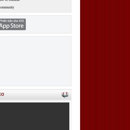
Community
EO