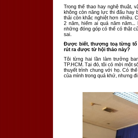
Trong thể thao hay nghệ thuật, v
không còn năng lực thi đấu hay b
thải còn khắc nghiệt hơn nhiều. 
2 năm, hiếm ai quá năm năm... N
những đóng góp có thể có thật củ
sai.
Được biết, thượng toạ từng tổ
rút ra được từ hội thảo này?
Tôi từng hai lần làm trưởng ba
TP.HCM. Tại đó, tôi có mời một s
thuyết trình chung với họ. Có th
của mình trong quá khứ, nhưng đi