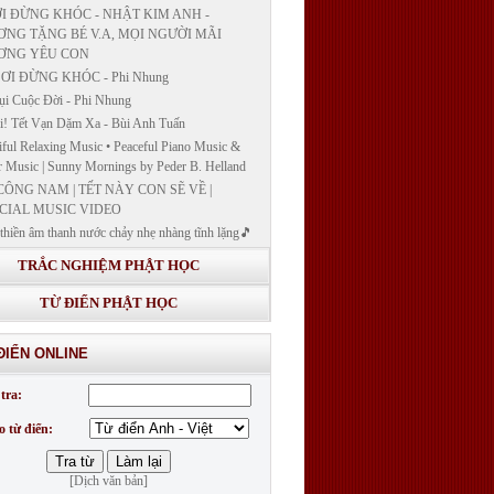
I ĐỪNG KHÓC - NHẬT KIM ANH -
NG TẶNG BÉ V.A, MỌI NGƯỜI MÃI
ƠNG YÊU CON
ƠI ĐỪNG KHÓC - Phi Nhung
ụi Cuộc Đời - Phi Nhung
! Tết Vạn Dặm Xa - Bùi Anh Tuấn
iful Relaxing Music • Peaceful Piano Music &
r Music | Sunny Mornings by Peder B. Helland
CÔNG NAM | TẾT NÀY CON SẼ VỀ |
CIAL MUSIC VIDEO
thiền âm thanh nước chảy nhẹ nhàng tĩnh lặng🎵
thiền lặng tâm
TRẮC NGHIỆM PHẬT HỌC
ĐÁP VÀ BẾ GIẢNG LỚP "GIẢNG GIẢI
H BẢN NGUYỆN CÔNG ĐỨC DƯỢC SƯ
TỪ ĐIỂN PHẬT HỌC
 LY QUANG NHƯ LAI"
G GIẢI KINH DƯỢC SƯ - BÀI 14/ GIẢNG
ĐIỂN ONLINE
I KINH BẢN NGUYỆN CÔNG ĐỨC DƯỢC
LƯU LY QUANG NHƯ LAI
tra:
G GIẢI KINH DƯỢC SƯ
o từ điển:
[Dịch văn bản]