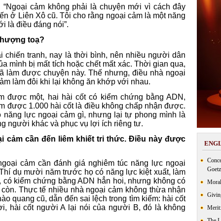
: “Ngoại cảm không phải là chuyện mới vì cách đây
n ở Liên Xô cũ. Tôi cho rằng ngoại cảm là một năng
i là điều đáng nói”.
 thượng toạ?
i chiến tranh, nay là thời bình, nên nhiều người dân
a mình bị mất tích hoặc chết mất xác. Thời gian qua,
 đã làm được chuyện này. Thế nhưng, điều nhà ngoại
ảm làm đôi khi lại không ăn khớp với nhau.
ìm được một, hai hài cốt có kiểm chứng bằng ADN,
tìm được 1.000 hài cốt là điều không chấp nhận được.
 năng lực ngoại cảm gì, nhưng lại tự phong mình là
g người khác và phục vụ lợi ích riêng tư.
 cảm cần đến liêm khiết tri thức. Điều này được
ENGL
Conce
à ngoại cảm cần đánh giá nghiêm túc năng lực ngoại
Goetz
hí dụ mười năm trước họ có năng lực kiệt xuất, làm
, có kiểm chứng bằng ADN hẳn hoi, nhưng không có
Moral
n còn. Thực tế nhiều nhà ngoại cảm không thừa nhận
Givin
hào quang cũ, dẫn đến sai lệch trong tìm kiếm: hài cốt
ời, hài cốt người A lại nói của người B, đó là không
Merit
The 