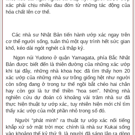
xác phải chịu nhiều đau đớn từ những tác động của
hóa chất lên cơ thể.
Các nhà sư Nhật Bản tiến hành ướp xác ngay trên
cơ thể người sống, tuân thủ một quy trình hết sức gian
khổ, kéo dài ngót nghét cả thập kỷ.
Ngọn núi Yudono ở quận Yamagata, phía Bắc Nhật
Bản được biết đến là thiên đường của những xác ướp
khi tại đây, những nhà khoa học đã tìm thấy hơn 20
xác ướp của những nhà sư trông giống hệt như người
còn sống đang ở trong tư thế ngồi bắt chéo hai chân
hay còn gọi là tư thế thiền “hoa sen”. Những nhà
nghiên cứu dự đoán có khoảng vài trăm nhà sư đã
thực hiện thuật tự ướp xác, tuy nhiên hiện mới chỉ tìm
thấy xác ướp của một phần nhỏ trong số đó.
Người “phát minh” ra thuật tự ướp xác nối tiếng
khắp xứ sở mặt trời mọc chính là nhà sư Kukai sống
vào khoảng thế kỷ thứ 9, là người đã sáng lập ra dòng