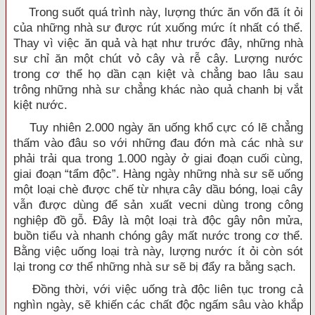
Trong suốt quá trình này, lượng thức ăn vốn đã ít ỏi
của những nhà sư được rút xuống mức ít nhất có thể.
Thay vì việc ăn quả và hạt như trước đây, những nhà
sư chỉ ăn một chút vỏ cây và rễ cây. Lượng nước
trong cơ thể họ dần cạn kiệt và chẳng bao lâu sau
trông những nhà sư chẳng khác nào quả chanh bị vắt
kiệt nước.
Tuy nhiên 2.000 ngày ăn uống khổ cực có lẽ chẳng
thấm vào đâu so với những đau đớn mà các nhà sư
phải trải qua trong 1.000 ngày ở giai đoạn cuối cùng,
giai đoạn “tẩm độc”. Hàng ngày những nhà sư sẽ uống
một loại chè được chế từ nhựa cây dầu bóng, loại cây
vẫn được dùng để sản xuất vecni dùng trong công
nghiệp đồ gỗ. Đây là một loại trà độc gây nôn mửa,
buồn tiểu và nhanh chóng gây mất nước trong cơ thể.
Bằng việc uống loại trà này, lượng nước ít ỏi còn sót
lại trong cơ thể những nhà sư sẽ bị đẩy ra bằng sạch.
Đồng thời, với việc uống trà độc liên tục trong cả
nghìn ngày, sẽ khiến các chất độc ngấm sâu vào khắp