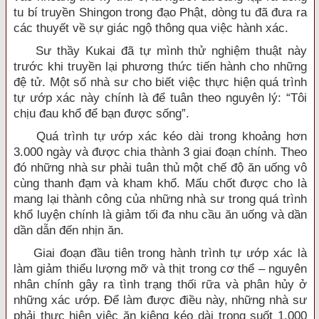
tu bí truyền Shingon trong đạo Phật, dòng tu đã đưa ra
các thuyết về sự giác ngộ thông qua việc hành xác.
Sư thầy Kukai đã tự mình thử nghiệm thuật này
trước khi truyền lại phương thức tiến hành cho những
đệ tử. Một số nhà sư cho biết việc thực hiện quá trình
tự ướp xác này chính là để tuân theo nguyên lý: “Tôi
chịu đau khổ để bạn được sống”.
Quá trình tự ướp xác kéo dài trong khoảng hơn
3.000 ngày và được chia thành 3 giai đoạn chính. Theo
đó những nhà sư phải tuân thủ một chế độ ăn uống vô
cùng thanh đạm và kham khổ. Mấu chốt được cho là
mang lại thành công của những nhà sư trong quá trình
khổ luyện chính là giảm tối đa nhu cầu ăn uống và dần
dần dẫn đến nhịn ăn.
Giai đoạn đầu tiên trong hành trình tự ướp xác là
làm giảm thiểu lượng mỡ và thịt trong cơ thể – nguyên
nhân chính gây ra tình trạng thối rữa và phân hủy ở
những xác ướp. Để làm được điều này, những nhà sư
phải thực hiện việc ăn kiêng kéo dài trong suốt 1.000