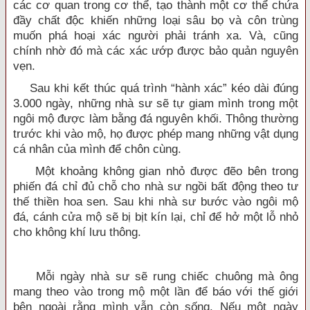
các cơ quan trong cơ thể, tạo thành một cơ thể chứa
đầy chất độc khiến những loại sâu bọ và côn trùng
muốn phá hoại xác người phải tránh xa. Và, cũng
chính nhờ đó mà các xác ướp được bảo quản nguyên
vẹn.
Sau khi kết thúc quá trình “hành xác” kéo dài đúng
3.000 ngày, những nhà sư sẽ tự giam mình trong một
ngôi mộ được làm bằng đá nguyên khối. Thông thường
trước khi vào mộ, họ được phép mang những vật dụng
cá nhân của mình để chôn cùng.
Một khoảng không gian nhỏ được đẽo bên trong
phiến đá chỉ đủ chỗ cho nhà sư ngồi bất động theo tư
thế thiền hoa sen. Sau khi nhà sư bước vào ngôi mộ
đá, cánh cửa mộ sẽ bị bịt kín lại, chỉ để hở một lỗ nhỏ
cho không khí lưu thông.
Mỗi ngày nhà sư sẽ rung chiếc chuông mà ông
mang theo vào trong mộ một lần để báo với thế giới
bên ngoài rằng mình vẫn còn sống. Nếu một ngày