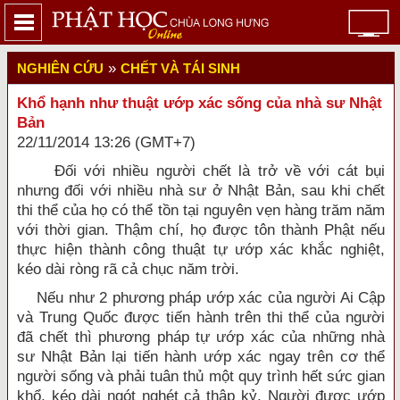
»
NGHIÊN CỨU
CHẾT VÀ TÁI SINH
Khổ hạnh như thuật ướp xác sống của nhà sư Nhật
Bản
22/11/2014 13:26 (GMT+7)
Đối với nhiều người chết là trở về với cát bụi
nhưng đối với nhiều nhà sư ở Nhật Bản, sau khi chết
thi thể của họ có thể tồn tại nguyên vẹn hàng trăm năm
với thời gian. Thậm chí, họ được tôn thành Phật nếu
thực hiện thành công thuật tự ướp xác khắc nghiệt,
kéo dài ròng rã cả chục năm trời.
Nếu như 2 phương pháp ướp xác của người Ai Cập
và Trung Quốc được tiến hành trên thi thể của người
đã chết thì phương pháp tự ướp xác của những nhà
sư Nhật Bản lại tiến hành ướp xác ngay trên cơ thể
người sống và phải tuân thủ một quy trình hết sức gian
khổ, kéo dài ngót nghét cả thập kỷ. Người được ướp