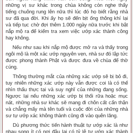
những vị sư khác trong chùa không còn nghe thấy
tiếng chuông rung lên nữa thì lúc đó họ biết rằng nhà
sư đã qua đời. Khi ấy họ sẽ đến bịt ống thông khí lại
và tiếp tục chờ đợi thêm 1.000 ngày nữa trước khi bật
nắp mộ ra để kiểm tra xem việc ướp xác thành công
hay không.
Nếu như sau khi nắp mộ được mở ra và thấy trong
ngôi mộ là một xác ướp nguyên vẹn, nhà sư đó lập tức
được phong thành Phật và được đưa về chùa để thờ
cúng.
Thông thường mắt của những xác ướp sẽ bị bỏ đi,
tuy nhiên những xác ướp này vẫn được coi là có thể
nhìn thấu thực tại và suy nghĩ của những đang sống.
Ngược lại nếu những xác ướp bị thối rữa hoặc mục
nát, những nhà sư khác sẽ mang đi chôn cất cẩn thận
và chẳng mấy mà tên tuổi và cuộc đời của những nhà
sư tự ướp xác không thành cũng đi vào quên lãng.
Dù phương thức tiến hành thuật tự ướp xác là như
nhau song ít có nơi đâu lại có tỷ lệ tự ướp xác thành