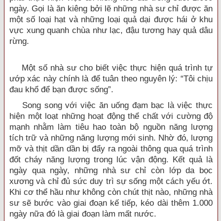
ngày. Gọi là ăn kiêng bởi lẽ những nhà sư chỉ được ăn
một số loại hạt và những loại quả dại được hái ở khu
vực xung quanh chùa như lạc, đậu tương hay quả dâu
rừng.
Một số nhà sư cho biết việc thực hiện quá trình tự
ướp xác này chính là để tuân theo nguyên lý: “Tôi chịu
đau khổ để bạn được sống”.
Song song với việc ăn uống đạm bạc là việc thực
hiện một loạt những hoạt động thể chất với cường độ
mạnh nhằm làm tiêu hao toàn bộ nguồn năng lượng
tích trữ và những năng lượng mới sinh. Nhờ đó, lượng
mỡ và thịt dần dần bị đẩy ra ngoài thông qua quá trình
đốt cháy năng lượng trong lúc vận động. Kết quả là
ngày qua ngày, những nhà sư chỉ còn lớp da bọc
xương và chỉ đủ sức duy trì sự sống một cách yếu ớt.
Khi cơ thể hầu như không còn chút thịt nào, những nhà
sư sẽ bước vào giai đoạn kế tiếp, kéo dài thêm 1.000
ngày nữa đó là giai đoạn làm mất nước.