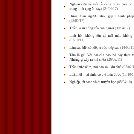
Nghiên cứu về vấn đề cúng tế và cứu độ 
trong kinh tạng Nikàya
(24/06/17)
Được thân người khó, gặp Chánh phá
(23/05/17)
Thiền là sự sống của con người
(30/04/17)
Linh hồn không tồn tại mãi mãi, không 
(07/10/11)
Làm sao biết có kiếp trước kiếp sau
(14/05/11
Tâm là gì? Nối dài của não bộ hay thực t
Những gì xảy ra khi chết?
(26/02/11)
Thần thức sẽ trụ nơi nào sau khi chết
(07/02/
Luân hồi – tái sinh, có thể hiểu được
(17/10/1
Nghiệp, tái sanh và di truyền học
(05/04/10)