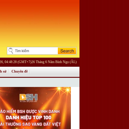
026, 04:48:28 (GMT+7)26 Tháng 6 Năm Bính Ngọ (ÂL)
ch sử
Chuyên đề