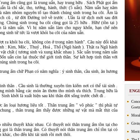
g ấm cũng gọi là trung uẩn, hay trung hữu . Sách Phật gọi ấm
uẩn là chỉ sắc, thọ, tưởng, hành, thức (5 uẩn). Năm uẩn hay năm
à năm nhóm nguyên tố tạo thành chúng sinh trong ba cõi. Ấm là
ịch cũ , từ đời Đường trở về trước . Uẩn là từ dịch mới sau đời
g. Chúng sinh trong ba cõi cũng gọi là 25 hữu . Hữư (tồn tại )
h là năm uẩn. Vì bị năm uẩn làm cho nguy khốn, hạn chế nên
òng sinh tử tức là vượt khỏi ba cõi của năm uẩn.
ra khỏi ba cõi, không còn ở trong năm hành". Câu này đổi khái
nh : Kim, Mộc , Thuỷ , Hoả , Thổ (Ngũ hành ). Thật ra Ngũ hành
i vật chất ( tương sinh và xung khắc nhau ). Sắc uẩn trong năm uẩn
ốn uẩn còn lại thuộc thế giới tinh thần. Sự kết hợp tinh thần với
húng sinh trong ba cõi.
rung ấm chữ Phạn có năm nghĩa : ý sinh thân, cầu sinh, ăn hương
nh thân . Cầu sinh là thường xuyên tìm kiếm nơi có thể tái sinh .
ống mình bằng các món ăn thơm tho mình ưa thích. Trung hữu là
ENGL
. Sinh khởi là xuất hiện sau khi thân đời sống trước chết đi .
Conce
ăn loại hương liệu tốt . Thân trung ấm " vô phúc " thì phải tự
Goetz
 chung , thân trung ấm thấy được những sự vật mà mắt thịt của
Moral
Givin
nhiều thuyết khác nhau. Có thuyết nói thân trung ấm tồn tại cho
g gọi là thân trung ấm. Có thuyết nói thân trung ấm chỉ tồn tại có
Merit
khác, cho đến khi tái sinh rồi mới thôi.
The 