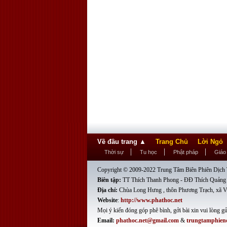
Về đầu trang
▲
Trang Chủ
Lời Ngỏ
Thời sự
Tu học
Phật pháp
Giáo
Copyright © 2009-2022 Trung Tâm Biên Phiên Dịch T
Biên tập:
TT Thích Thanh Phong - ĐĐ Thích Quảng
Địa chỉ:
Chùa Long Hưng , thôn Phương Trạch, xã V
Website
:
http://www.phathoc.net
Mọi ý kiến đóng góp phê bình, gởi bài xin vui lòng gử
Email:
phathoc.net@gmail.com
&
trungtamphien