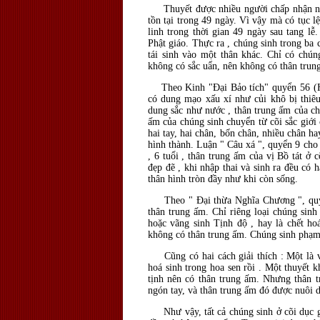
Thuyết được nhiều người chấp nhận nhất 
tồn tại trong 49 ngày. Vì vậy mà có tục l
linh trong thời gian 49 ngày sau tang l
Phật giáo. Thực ra , chúng sinh trong ba c
tái sinh vào một thân khác. Chỉ có chún
không có sắc uẩn, nên không có thân trun
Theo Kinh "Đại Bảo tích" quyển 56 (Hội 
có dung mạo xấu xí như củi khô bị thiêu
dung sắc như nước , thân trung ấm của ch
ấm của chúng sinh chuyển từ cõi sắc giới
hai tay, hai chân, bốn chân, nhiều chân 
hình thành. Luận " Câu xá ", quyển 9 cho 
, 6 tuổi , thân trung ấm của vị Bồ tát ở
đẹp đẽ , khi nhập thai và sinh ra đều có 
thân hình tròn đầy như khi còn sống.
Theo " Đại thừa Nghĩa Chương ", quyển 
thân trung ấm. Chỉ riêng loại chúng sinh
hoặc vãng sinh Tịnh độ , hay là chết ho
không có thân trung ấm. Chúng sinh phạm 
Cũng có hai cách giải thích : Một là vã
hoá sinh trong hoa sen rồi . Một thuyết k
tịnh nên có thân trung ấm. Nhưng thân t
ngón tay, và thân trung ấm đó được nuôi
Như vậy, tất cả chúng sinh ở cõi dục giớ