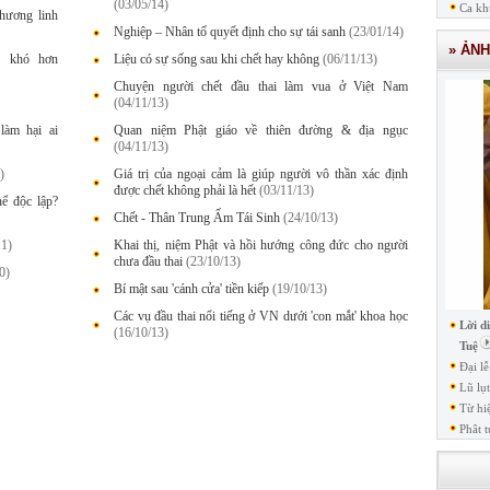
(03/05/14)
Ca kh
hương linh
Nghiệp – Nhân tố quyết định cho sự tái sanh
(23/01/14)
» ẢN
p khó hơn
Liệu có sự sống sau khi chết hay không
(06/11/13)
Chuyện người chết đầu thai làm vua ở Việt Nam
(04/11/13)
làm hại ai
Quan niệm Phật giáo về thiên đường & địa ngục
(04/11/13)
)
Giá trị của ngoại cảm là giúp người vô thần xác định
được chết không phải là hết
(03/11/13)
hể độc lập?
Chết - Thân Trung Ấm Tái Sinh
(24/10/13)
11)
Khai thị, niệm Phật và hồi hướng công đức cho người
chưa đầu thai
(23/10/13)
0)
Bí mật sau 'cánh cửa' tiền kiếp
(19/10/13)
Các vụ đầu thai nổi tiếng ở VN dưới 'con mắt' khoa học
Lời d
(16/10/13)
Tuệ
Đại l
Lũ lụ
Từ hi
Phât t