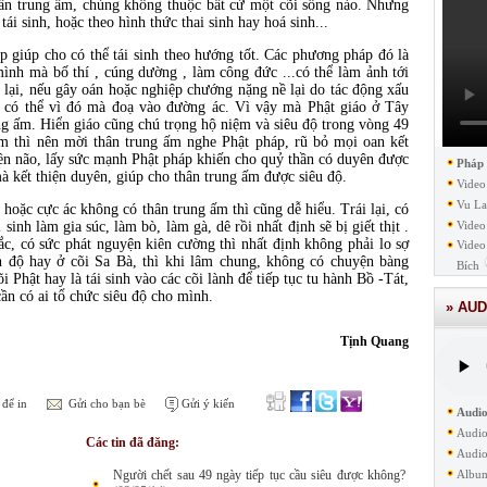
hân trung ấm, chúng không thuộc bất cứ một cõi sống nào. Nhưng
ái sinh, hoặc theo hình thức thai sinh hay hoá sinh...
iúp cho có thể tái sinh theo hướng tốt. Các phương pháp đó là
ình mà bố thí , cúng dường , làm công đức ...có thể làm ảnh tới
lại, nếu gây oán hoặc nghiệp chướng nặng nề lại do tác động xấu
m có thể vì đó mà đoạ vào đường ác. Vì vậy mà Phật giáo ở Tây
ung ấm. Hiển giáo cũng chú trọng hộ niệm và siêu độ trong vòng 49
m thì nên mời thân trung ấm nghe Phật pháp, rũ bỏ mọi oan kết
ền não, lấy sức mạnh Phật pháp khiến cho quỷ thần có duyên được
Pháp
à kết thiện duyên, giúp cho thân trung ấm được siêu độ.
Video
Vu La
ặc cực ác không có thân trung ấm thì cũng dễ hiểu. Trái lại, có
 sinh làm gia súc, làm bò, làm gà, dê rồi nhất định sẽ bị giết thịt .
Video
sắc, có sức phát nguyện kiên cường thì nhất định không phải lo sợ
Video
h độ hay ở cõi Sa Bà, thì khi lâm chung, không có chuyện bàng
Bích
i Phật hay là tái sinh vào các cõi lành để tiếp tục tu hành Bồ -Tát,
ần có ai tổ chức siêu độ cho mình.
» AUD
Tịnh Quang
để in
Gửi cho bạn bè
Gửi ý kiến
Audio
Audio
Các tin đã đăng:
Audio
Người chết sau 49 ngày tiếp tục cầu siêu được không?
Albu