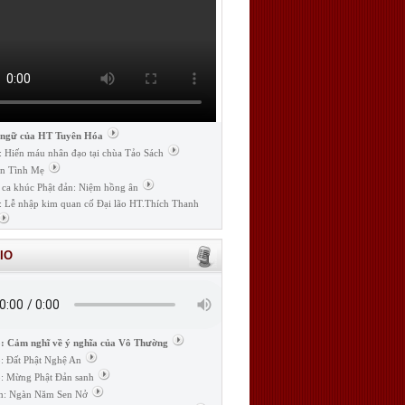
 ngữ của HT Tuyên Hóa
: Hiến máu nhân đạo tại chùa Tảo Sách
n Tình Mẹ
 ca khúc Phật đản: Niệm hồng ân
: Lễ nhập kim quan cố Đại lão HT.Thích Thanh
IO
: Cảm nghĩ về ý nghĩa của Vô Thường
: Đất Phật Nghệ An
: Mừng Phật Đản sanh
m: Ngàn Năm Sen Nở