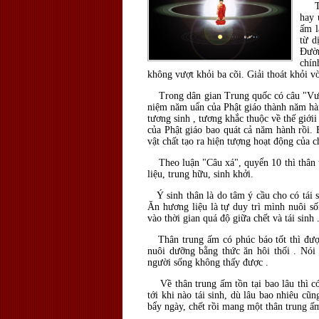
Trun
hay 
ấm l
từ d
Đườn
chín
không vượt khỏi ba cõi. Giải thoát khỏi v
Trong dân gian Trung quốc có câu "Vượt 
niệm năm uẩn của Phật giáo thành năm hà
tương sinh , tương khắc thuộc về thế giới
của Phật giáo bao quát cả năm hành rồi. B
vật chất tạo ra hiện tượng hoạt động của c
Theo luận "Câu xá", quyển 10 thì thân t
liệu, trung hữu, sinh khởi.
Ý sinh thân là do tâm ý cầu cho có tái si
Ăn hương liệu là tự duy trì mình nuôi s
vào thời gian quá độ giữa chết và tái sinh 
Thân trung ấm có phúc báo tốt thì được 
nuôi dưỡng bằng thức ăn hôi thối . Nói
người sống không thấy được .
Về thân trung ấm tồn tại bao lâu thì có 
tới khi nào tái sinh, dù lâu bao nhiêu cũn
bẩy ngày, chết rồi mang một thân trung ấm 