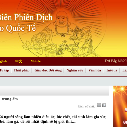
Thứ Bảy, 8/8/2
glish
中文
Mobile
Tu tập
Phật pháp
Giáo dục Đời sống
Nghiên cứu
Văn hóa
Tuổi trẻ
Lị
n trung ấm
Kích cỡ chữ:
gười sống làm nhiều điều ác, lúc chết, tái sinh làm gia súc,
bò, làm gà, dê rồi nhất định sẽ bị giết thịt....