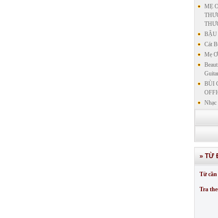
MẸ Ơ
THƯƠ
THƯ
BẬU 
Cát B
Mẹ Ơi
Beaut
Guita
BÙI 
OFFI
Nhạc 
Nhạc 
VẤN 
KIN
LƯU
GIẢN
» TỪ 
GIẢ
SƯ 
Từ cần 
GIẢN
Tra the