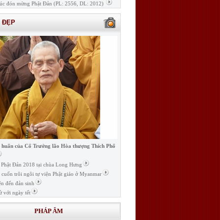
úc đón mừng Phật Đản (PL: 2556, DL: 2012)
H ĐẸP
i huấn của Cố Trưởng lão Hòa thượng Thích Phổ
ễ Phật Đản 2018 tại chùa Long Hưng
t cuốn trôi ngôi tự viện Phật giáo ở Myanmar
ện đến đản sinh
ử với ngày tết
PHÁP ÂM