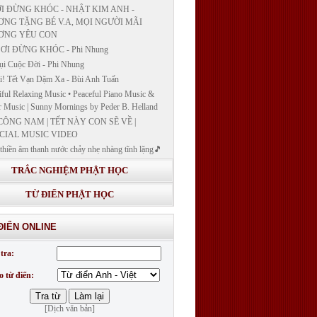
I ĐỪNG KHÓC - NHẬT KIM ANH -
NG TẶNG BÉ V.A, MỌI NGƯỜI MÃI
ƠNG YÊU CON
ƠI ĐỪNG KHÓC - Phi Nhung
ụi Cuộc Đời - Phi Nhung
! Tết Vạn Dặm Xa - Bùi Anh Tuấn
iful Relaxing Music • Peaceful Piano Music &
r Music | Sunny Mornings by Peder B. Helland
CÔNG NAM | TẾT NÀY CON SẼ VỀ |
CIAL MUSIC VIDEO
thiền âm thanh nước chảy nhẹ nhàng tĩnh lặng🎵
thiền lặng tâm
TRẮC NGHIỆM PHẬT HỌC
ĐÁP VÀ BẾ GIẢNG LỚP "GIẢNG GIẢI
H BẢN NGUYỆN CÔNG ĐỨC DƯỢC SƯ
TỪ ĐIỂN PHẬT HỌC
 LY QUANG NHƯ LAI"
G GIẢI KINH DƯỢC SƯ - BÀI 14/ GIẢNG
ĐIỂN ONLINE
I KINH BẢN NGUYỆN CÔNG ĐỨC DƯỢC
LƯU LY QUANG NHƯ LAI
tra:
G GIẢI KINH DƯỢC SƯ
o từ điển:
[Dịch văn bản]