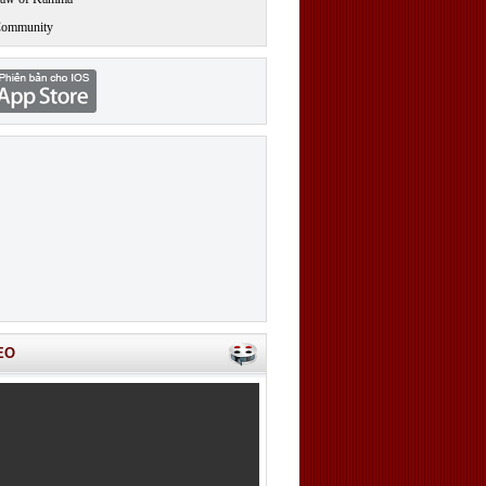
Community
EO