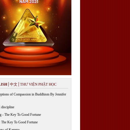
ISH
中文
THƯ VIỆN PHẬT HỌC
ptions of Compassion in Buddhism By Jennifer
 discipline
g - The Key To Good Fortune
: The Key To Good Fortune
Law of Kamma