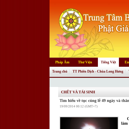
Pháp Âm
Thư Viện
Tiếng Việt
En
Trang chủ
TT Phiên Dịch - Chùa Long Hưng
CHẾT VÀ TÁI SINH
Tìm hiểu về tục cúng lễ 49 ngày và thâ
19/09/2014 00:12 (GMT+7)
Có n
làm 