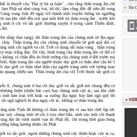
là thuyết của "Đại tỳ bà sa luận" , cho rằng thân trung ấm chỉ
The 
ệ làm Phật sự như cúng trai, bố thí, làm công đức để siêu độ vong
ễ. Cúng vong linh 49 ngày trở thành một truyền thống tín ngưỡng
õi sau khi chết đều trải qua một thời kỳ thân trung ấm , trước khi
g sinh ở cõi vô sắc giới thường xuyên ở trong cảnh Thiền định,
g ấm.
nhập thai tạng), thì thân trung ấm của chúng sinh từ địa ngục
 cháy. Thân trung ấm của chúng sinh chuyển từ giới quỷ đói có
úng sinh cõi người và cõi Trời có dung sắc màu vàng , thân trung
 có màu trắng đẹp. Do vậy, hình trạng của thân trung ấm có thể có
hay không có chân đều do hình tướng của chúng sinh ở đời trước mà
biết, thân trung ấm của người thuộc dục giới có thân như cậu bé 5
 cõi dục giới có thân như thân của người tráng niên với tướng mạo
hào quang chiếu sán. Thân trung ấm của cõi Trời thuộc sắc giới có
8, chúng sinh ở hai cõi dục giới và sắc giới nói chung đều có
 thượng thiện (thiện bậc cao) hay chúng sinh cực ác, sau khi chết
á sinh làm loài trời hoặc sa xuống địa ngục hay làm ngã quỷ thì
» VID
tội ngũ nghịch bị đoạ ngay cõi ác, không có thân trung ấm.
ng sinh Tịnh độ không có thân trung ấm vì sau khi chết lập tức
hác nói, chúng sinh từ cõi ô trọc nhơ bẩn, sinh vào một cõi thanh
rung ấm đó vượt mười vạn ức Phật độ, chỉ trong thời gian búng
 dưỡng bằng hương thơm cõi Phật.
i và sắc giới, ngoài những chúng sinh cực thiện hoặc cực ác ra,