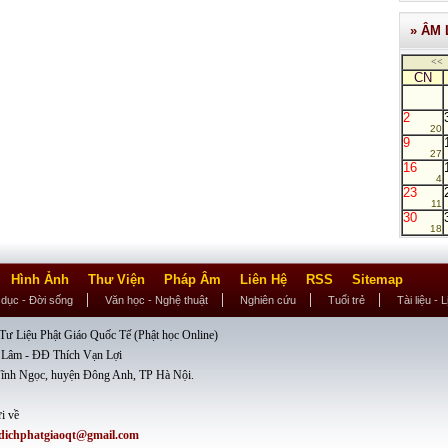
» ÂM 
<<
CN
2
20
9
27
16
4
23
11
30
18
Hình Ảnh
Thư Viện
Pháp Âm
Liên Hệ
RSS
Sitemap
 dục - Đời sống
Văn học - Nghệ thuật
Nghiên cứu
Tuổi trẻ
Tài liệu - 
ư Liệu Phật Giáo Quốc Tế (Phật học Online)
 Lâm - ĐĐ Thích Vạn Lợi
ĩnh Ngọc, huyện Đông Anh, TP Hà Nội.
i về
dichphatgiaoqt@gmail.com