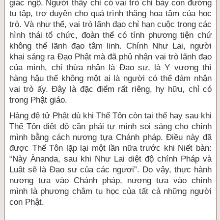
giác ngộ. Người thầy chỉ có vai trò chỉ bày con đường
tu tập, trợ duyên cho quá trình thăng hoa tâm của học
trò. Và như thế, vai trò lãnh đạo chỉ hạn cuộc trong các
hình thái tổ chức, đoàn thể có tính phương tiện chứ
không thể lãnh đạo tâm linh. Chính Như Lai, người
khai sáng ra Đạo Phật mà đã phủ nhận vai trò lãnh đạo
của mình, chỉ thừa nhận là Đạo sư, là Y vương thì
hàng hậu thế không một ai là người có thể đảm nhận
vai trò ấy. Đây là đặc điểm rất riêng, hy hữu, chỉ có
trong Phật giáo.
Hàng đệ tử Phật dù khi Thế Tôn còn tại thế hay sau khi
Thế Tôn diệt độ cần phải tự mình soi sáng cho chính
mình bằng cách nương tựa Chánh pháp. Điều này đã
được Thế Tôn lặp lại một lần nữa trước khi Niết bàn:
“Này Ànanda, sau khi Như Lai diệt độ chính Pháp và
Lu
ật sẽ là Đạo sư của các ngươi”. Do vậy, thực hành
nương tựa vào Chánh pháp,
nương tựa vào chính
mình là phương châm tu học của tất cả những người
con Phật.