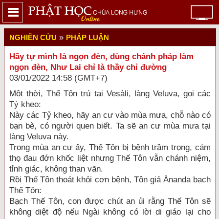
»
NGHIÊN CỨU
PHÁP LUẬN
Hãy tự mình là ngọn đèn, dùng chánh pháp làm
ngọn đèn, Như Lai chỉ là thầy chỉ đường
03/01/2022 14:58 (GMT+7)
Một thời, Thế Tôn trú tại Vesàli, làng Veluva, gọi các
Tỷ kheo:
Này các Tỷ kheo, hãy an cư vào mùa mưa, chỗ nào có
bạn bè, có người quen biết. Ta sẽ an cư mùa mưa tại
làng Veluva này.
Trong mùa an cư ấy, Thế Tôn bị bệnh trầm trọng, cảm
thọ đau đớn khốc liệt nhưng Thế Tôn vẫn chánh niệm,
tỉnh giác, không than vãn.
Rồi Thế Tôn thoát khỏi cơn bệnh, Tôn giả Ànanda bạch
Thế Tôn:
Bạch Thế Tôn, con được chút an ủi rằng Thế Tôn sẽ
không diệt độ nếu Ngài không có lời di giáo lại cho