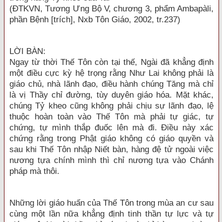
(ĐTKVN, Tương Ưng Bộ V, chương 3, phẩm Ambapàli,
phần Bệnh [trích], Nxb Tôn Giáo, 2002, tr.237)
LỜI BÀN
:
Ngay từ thời Thế Tôn còn tại thế, Ngài đã khẳng định
một điều cực kỳ hệ trọng rằng Như Lai không phải là
giáo chủ, nhà lãnh đạo, điều hành chúng Tăng mà chỉ
là vị Thầy chỉ đường, tùy duyên giáo hóa. Mặt khác,
chúng Tỷ kheo cũng không phải chịu sự lãnh đạo, lệ
thuộc hoàn toàn vào Thế Tôn mà phải tự giác, tự
chứng, tự mình thắp đuốc lên mà đi. Điều này xác
chứng rằng trong Phật giáo không có giáo quyền và
sau khi Thế Tôn nhập Niết bàn, hàng đệ tử ngoài việc
nương tựa chính mình thì chỉ nương tựa vào Chánh
pháp mà thôi.
Những lời giáo huấn của Thế Tôn trong mùa an cư sau
cùng một lần nữa khẳng định tinh thần tự lực và tự