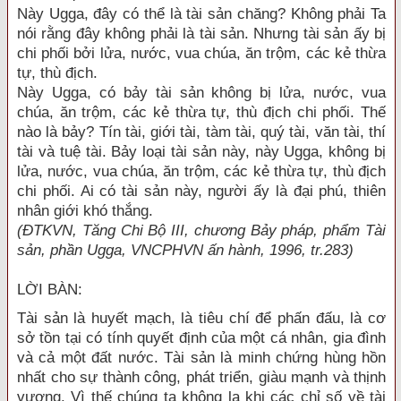
Này Ugga, đây có thể là tài sản chăng? Không phải Ta
nói rằng đây không phải là tài sản. Nhưng tài sản ấy bị
chi phối bởi lửa, nước, vua chúa, ăn trộm, các kẻ thừa
tự, thù địch.
Này Ugga, có bảy tài sản không bị lửa, nước, vua
chúa, ăn trộm, các kẻ thừa tự, thù địch chi phối. Thế
nào là bảy? Tín tài, giới tài, tàm tài, quý tài, văn tài, thí
tài và tuệ tài. Bảy loại tài sản này, này Ugga, không bị
lửa, nước, vua chúa, ăn trộm, các kẻ thừa tự, thù địch
chi phối. Ai có tài sản này, người ấy là đại phú, thiên
nhân giới khó thắng.
(ĐTKVN, Tăng Chi Bộ III, chương Bảy pháp, phẩm Tài
sản, phần Ugga, VNCPHVN ấn hành, 1996, tr.283)
LỜI BÀN
:
Tài sản là huyết mạch, là tiêu chí để phấn đấu, là cơ
sở tồn tại có tính quyết định của một cá nhân, gia đình
và cả một đất nước. Tài sản là minh chứng hùng hồn
nhất cho sự thành công, phát triển, giàu mạnh và thịnh
vượng. Vì thế chúng ta không lạ khi các chỉ số về tài