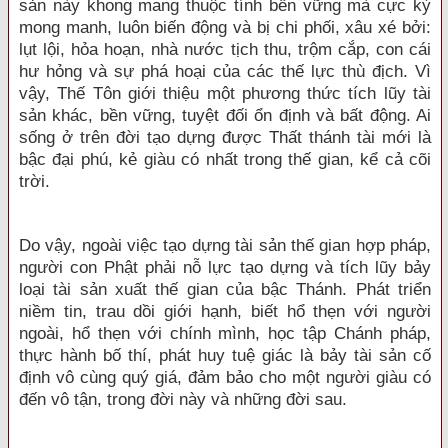
sản này khong mang thuộc tính bền vững mà cực kỳ
mong manh, luôn biến động và bị chi phối, xâu xé bởi:
lụt lội, hỏa hoạn, nhà nước tịch thu, trộm cắp, con cái
hư hỏng và sự phá hoại của các thế lực thù địch. Vì
vậy, Thế Tôn giới thiệu một phương thức tích lũy tài
sản khác, bền vững, tuyệt đối ổn định và bất động. Ai
sống ở trên đời tạo dựng được Thất thánh tài mới là
bậc đại phú, kẻ giàu có nhất trong thế gian, kể cả cõi
trời.
Do vậy, ngoài việc tạo dựng tài sản thế gian hợp pháp,
người con Phật phải nỗ lực tạo dựng và tích lũy bảy
loại tài sản xuất thế gian của bậc Thánh. Phát triển
niềm tin, trau dồi giới hạnh, biết hổ thẹn với người
ngoài, hổ thẹn với chính mình, học tập Chánh pháp,
thực hành bố thí, phát huy tuệ giác là bảy tài sản cố
định vô cùng quý giá, đảm bảo cho một người giàu có
đến vô tận, trong đời này và những đời sau.