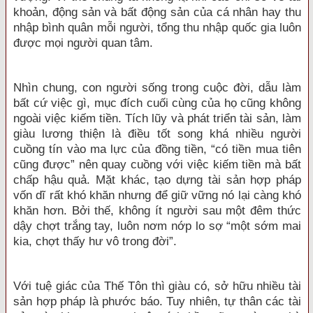
khoản, động sản và bất động sản của cá nhân hay thu
nhập bình quân mỗi người, tổng thu nhập quốc gia luôn
được mọi người quan tâm.
Nhìn chung, con người sống trong cuộc đời, dẫu làm
bất cứ việc gì, mục đích cuối cùng của họ cũng không
ngoài việc kiếm tiền. Tích lũy và phát triển tài sản, làm
giàu lương thiện là điều tốt song khá nhiều người
cuồng tín vào ma lực của đồng tiền, “có tiền mua tiên
cũng được” nên quay cuồng với việc kiếm tiền mà bất
chấp hậu quả. Mặt khác, tạo dựng tài sản hợp pháp
vốn dĩ rất khó khăn nhưng để giữ vững nó lại càng khó
khăn hơn. Bởi thế, không ít người sau một đêm thức
dậy chợt trắng tay, luôn nơm nớp lo sợ “một sớm mai
kia, chợt thấy hư vô trong đời”.
Với tuệ giác của Thế Tôn thì giàu có, sở hữu nhiều tài
sản hợp pháp là phước báo. Tuy nhiên, tự thân các tài