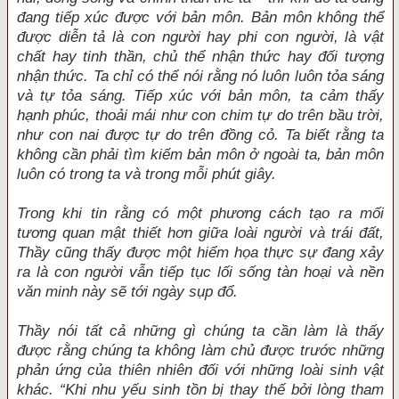
đang tiếp xúc được với bản môn. Bản môn không thể
được diễn tả là con người hay phi con người, là vật
chất hay tinh thần, chủ thể nhận thức hay đối tượng
nhận thức. Ta chỉ có thể nói rằng nó luôn luôn tỏa sáng
và tự tỏa sáng. Tiếp xúc với bản môn, ta cảm thấy
hạnh phúc, thoải mái như con chim tự do trên bầu trời,
như con nai được tự do trên đồng cỏ. Ta biết rằng ta
không cần phải tìm kiếm bản môn ở ngoài ta, bản môn
luôn có trong ta và trong mỗi phút giây.
Trong khi tin rằng có một phương cách tạo ra mối
tương quan mật thiết hơn giữa loài người và trái đất,
Thầy cũng thấy được một hiểm họa thực sự đang xảy
ra là con người vẫn tiếp tục lối sống tàn hoại và nền
văn minh này sẽ tới ngày sụp đổ.
Thầy nói tất cả những gì chúng ta cần làm là thấy
được rằng chúng ta không làm chủ được trước những
phản ứng của thiên nhiên đối với những loài sinh vật
khác. “Khi nhu yếu sinh tồn bị thay thế bởi lòng tham