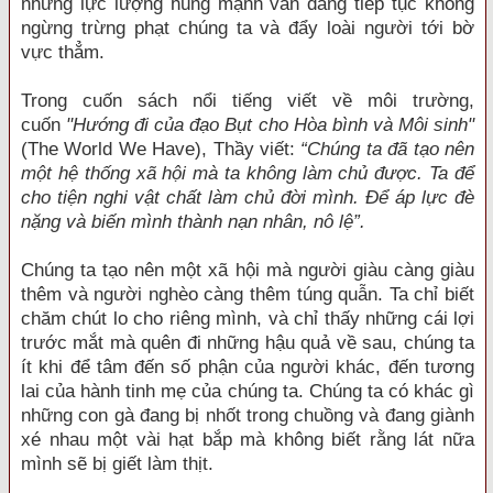
những lực lượng hùng mạnh vẫn đang tiếp tục không
ngừng trừng phạt chúng ta và đẩy loài người tới bờ
vực thẳm.
Trong cuốn sách nổi tiếng viết về môi trường,
cuốn
"Hướng đi của đạo Bụt cho Hòa bình và Môi sinh"
(The World We Have), Thầy viết:
“Chúng ta đã tạo nên
một hệ thống xã hội mà ta không làm chủ được. Ta để
cho tiện nghi vật chất làm chủ đời mình. Để áp lực đè
nặng và biến mình thành nạn nhân, nô lệ”.
Chúng ta tạo nên một xã hội mà người giàu càng giàu
thêm và người nghèo càng thêm túng quẫn. Ta chỉ biết
chăm chút lo cho riêng mình, và chỉ thấy những cái lợi
trước mắt mà quên đi những hậu quả về sau, chúng ta
ít khi để tâm đến số phận của người khác, đến tương
lai của hành tinh mẹ của chúng ta. Chúng ta có khác gì
những con gà đang bị nhốt trong chuồng và đang giành
xé nhau một vài hạt bắp mà không biết rằng lát nữa
mình sẽ bị giết làm thịt.