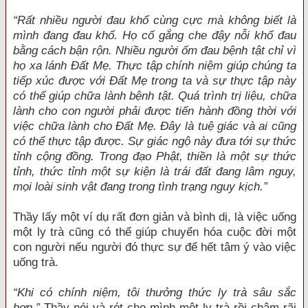
“Rất nhiều người đau khổ cùng cực mà không biết là
mình đang đau khổ. Họ cố gắng che đậy nỗi khổ đau
bằng cách bận rộn. Nhiều người ốm đau bệnh tật chỉ vì
họ xa lánh Đất Mẹ. Thực tập chính niệm giúp chúng ta
tiếp xúc được với Đất Mẹ trong ta và sự thực tập này
có thể giúp chữa lành bệnh tật. Quá trình trị liệu, chữa
lành cho con người phải được tiến hành đồng thời với
việc chữa lành cho Đất Mẹ. Đây là tuệ giác và ai cũng
có thể thực tập được. Sự giác ngộ này đưa tới sự thức
tỉnh cộng đồng. Trong đạo Phật, thiền là một sự thức
tỉnh, thức tỉnh một sự kiện là trái đất đang lâm nguy,
mọi loài sinh vật đang trong tình trạng nguy kịch.”
Thầy lấy một ví dụ rất đơn giản và bình dị, là việc uống
một ly trà cũng có thể giúp chuyển hóa cuộc đời một
con người nếu người đó thực sự để hết tâm ý vào việc
uống trà.
“Khi có chính niệm, tôi thưởng thức ly trà sâu sắc
hơn.”
Thầy nói và rót cho mình một ly trà rồi chậm rãi