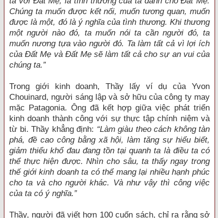
ta với Đất Mẹ, là tình thương của ta dành cho Đất Mẹ.
Chúng ta muốn được kết nối, muốn tương quan, muốn
được là một, đó là ý nghĩa của tình thương. Khi thương
một người nào đó, ta muốn nói ta cần người đó, ta
muốn nương tựa vào người đó. Ta làm tất cả vì lợi ích
của Đất Mẹ và Đất Mẹ sẽ làm tất cả cho sự an vui của
chúng ta.”
Trong giới kinh doanh, Thầy lấy ví dụ của Yvon
Chouinard, người sáng lập và sở hữu của công ty may
mặc Patagonia. Ông đã kết hợp giữa việc phát triển
kinh doanh thành công với sự thực tập chính niệm và
từ bi. Thầy khẳng định:
“Làm giàu theo cách không tàn
phá, đề cao công bằng xã hội, làm tăng sự hiểu biết,
giảm thiểu khổ đau đang tồn tại quanh ta là điều ta có
thể thực hiện được. Nhìn cho sâu, ta thấy ngay trong
thế giới kinh doanh ta có thể mang lại nhiều hạnh phúc
cho ta và cho người khác. Và như vậy thì công việc
của ta có ý nghĩa.”
Thầy, người đã viết hơn 100 cuốn sách, chỉ ra rằng sở