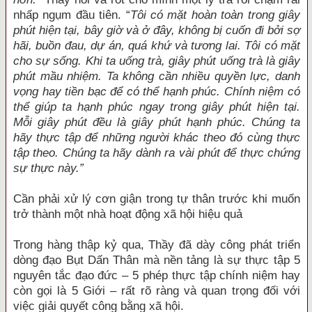
nhấp ngụm đầu tiên. “
Tôi có mặt hoàn toàn trong giây
phút hiện tại, bây giờ và ở đây, không bị cuốn đi bởi sợ
hãi, buồn đau, dự án, quá khứ và tương lai. Tôi có mặt
cho sự sống. Khi ta uống trà, giây phút uống trà là giây
phút mầu nhiệm. Ta không cần nhiều quyền lực, danh
vọng hay tiền bạc để có thể hạnh phúc. Chính niệm có
thể giúp ta hạnh phúc ngay trong giây phút hiện tại.
Mỗi giây phút đều là giây phút hạnh phúc. Chúng ta
hãy thực tập để những người khác theo đó cùng thực
tập theo. Chúng ta hãy dành ra vài phút để thực chứng
sự thực này.”
Cần phải xử lý cơn giận trong tự thân trước khi muốn
trở thành một nhà hoạt động xã hội hiệu quả
Trong hàng thập kỷ qua, Thầy đã dày công phát triển
dòng đạo Bụt Dấn Thân mà nền tảng là sự thực tập 5
nguyên tắc đạo đức – 5 phép thực tập chính niệm hay
còn gọi là 5 Giới – rất rõ ràng và quan trọng đối với
việc giải quyết công bằng xã hội.