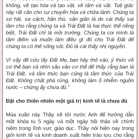
không, về tạo hóa và tạo vật, về tâm và vật. Tuệ giác
này rất cần cho sự chuyển hóa và chữa lành. Chúng ta
sợ hãi, xa cách, hận thù, sân giận là do cái thấy sai
lầm cho rằng chúng ta và Trái Đất là hai thực thể riêng
biệt, Trái Đất chỉ là môi trường. Chúng ta coi mình là
tâm điểm và muốn làm điều gì đó cho Trái Đất để
chúng ta có thể sống sót. Đó là cái thấy nhị nguyên.
Vì vậy để cứu lấy Đất Mẹ, bạn hãy thở vào, ý thức về
cơ thể bạn và nhìn sâu vào cơ thể để thấy rằng bạn là
Trái Đất, và tâm thức bạn cũng là tâm thức của Trái
Đất. Không chặt phá rừng, không làm ô nhiễm nguồn
nước – chừng ấy chưa đủ.”
Đặt cho thiên nhiên một giá trị kinh tế là chưa đủ
Mùa xuân này Thầy sẽ tới nước Anh để hướng dẫn
một khóa tu 5 ngày và một ngày hội thảo về chính
niệm trong lĩnh vực giáo dục. Thầy nói hiện nay trong
giới kinh tế và kinh doanh xuất hiện trào lưu cho rằng