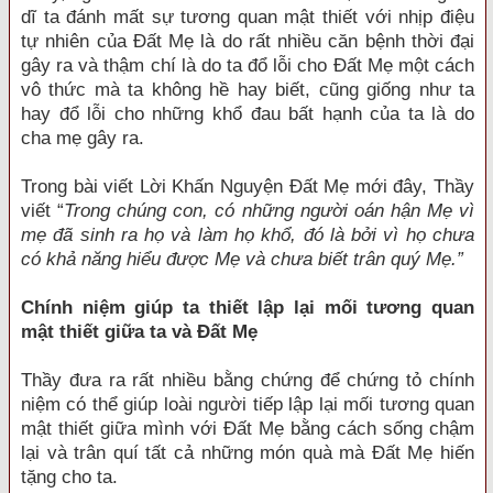
dĩ ta đánh mất sự tương quan mật thiết với nhịp điệu
tự nhiên của Đất Mẹ là do rất nhiều căn bệnh thời đại
gây ra và thậm chí là do ta đổ lỗi cho Đất Mẹ một cách
vô thức mà ta không hề hay biết, cũng giống như ta
hay đổ lỗi cho những khổ đau bất hạnh của ta là do
cha mẹ gây ra.
Trong bài viết Lời Khấn Nguyện Đất Mẹ mới đây, Thầy
viết “
Trong chúng con, có những người oán hận Mẹ vì
mẹ đã sinh ra họ và làm họ khổ, đó là bởi vì họ chưa
có khả năng hiểu được Mẹ và chưa biết trân quý Mẹ.”
Chính niệm giúp ta thiết lập lại mối tương quan
mật thiết giữa ta và Đất Mẹ
Thầy đưa ra rất nhiều bằng chứng để chứng tỏ chính
niệm có thể giúp loài người tiếp lập lại mối tương quan
mật thiết giữa mình với Đất Mẹ bằng cách sống chậm
lại và trân quí tất cả những món quà mà Đất Mẹ hiến
tặng cho ta.