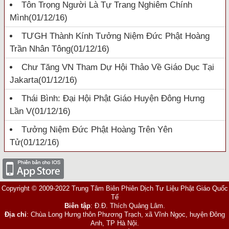
Tôn Trọng Người Là Tự Trang Nghiêm Chính
Mình
(01/12/16)
TƯGH Thành Kính Tưởng Niệm Đức Phật Hoàng
Trần Nhân Tông
(01/12/16)
Chư Tăng VN Tham Dự Hội Thảo Về Giáo Dục Tại
Jakarta
(01/12/16)
Thái Bình: Đại Hội Phật Giáo Huyện Đông Hưng
Lần V
(01/12/16)
Tưởng Niệm Đức Phật Hoàng Trên Yên
Tử
(01/12/16)
Copyright © 2009-2022 Trung Tâm Biên Phiên Dịch Tư Liệu Phật Giáo Quốc
Tế
Biên tập
: Đ.Đ. Thích Quảng Lâm.
Địa chỉ
: Chùa Long Hưng thôn Phương Trạch, xã Vĩnh Ngọc, huyện Đông
Anh, TP Hà Nội.