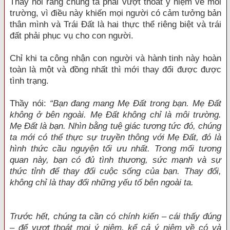
Thầy nói rằng chúng ta phải vượt thoát ý niệm về môi
trường, vì điều này khiến mọi người có cảm tưởng bản
thân mình và Trái Đất là hai thực thể riêng biệt và trái
đất phải phục vụ cho con người.
Chỉ khi ta công nhận con người và hành tinh này hoàn
toàn là một và đồng nhất thì mới thay đổi được được
tình trạng.
Thầy nói:
“Bạn đang mang Mẹ Đất trong bạn. Mẹ Đất
không ở bên ngoài. Mẹ Đất không chỉ là môi trường.
Mẹ Đất là bạn. Nhìn bằng tuệ giác tương tức đó, chúng
ta mới có thể thực sự truyền thông với Mẹ Đất, đó là
hình thức cầu nguyện tối ưu nhất. Trong mối tương
quan này, bạn có đủ tình thương, sức mạnh và sự
thức tỉnh để thay đổi cuộc sống của bạn. Thay đổi,
không chỉ là thay đổi những yếu tố bên ngoài ta.
Trước hết, chúng ta cần có chính kiến – cái thấy đúng
– để vượt thoát mọi ý niệm, kể cả ý niệm về có và