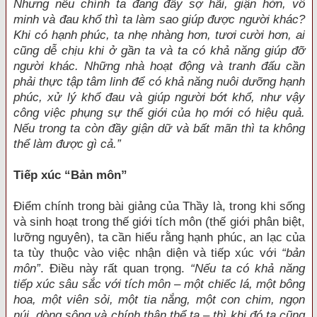
Nhưng nếu chính ta đang đầy sợ hãi, giận hờn, vô
minh và đau khổ thì ta làm sao giúp được người khác?
Khi có hạnh phúc, ta nhẹ nhàng hơn, tươi cười hơn, ai
cũng dễ chịu khi ở gần ta và ta có khả năng giúp đỡ
người khác. Những nhà hoạt động và tranh đấu cần
phải thực tập tâm linh để có khả năng nuôi dưỡng hạnh
phúc, xử lý khổ đau và giúp người bớt khổ, như vậy
công việc phụng sự thế giới của họ mới có hiệu quả.
Nếu trong ta còn đầy giận dữ và bất mãn thì ta không
thể làm được gì cả.”
Tiếp xúc “Bản môn”
Điểm chính trong bài giảng của Thầy là, trong khi sống
và sinh hoạt trong thế giới tích môn (thế giới phân biệt,
lưỡng nguyên), ta cần hiểu rằng hạnh phúc, an lạc của
ta tùy thuộc vào việc nhận diện và tiếp xúc với
“bản
môn”
. Điều này rất quan trọng.
“Nếu ta có khả năng
tiếp xúc sâu sắc với tích môn – một chiếc lá, một bông
hoa, một viên sỏi, một tia nắng, một con chim, ngọn
núi, dòng sông và chính thân thể ta – thì khi đó ta cũng