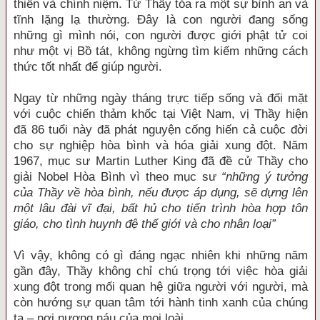
thiền và chính niệm. Từ Thầy tỏa ra một sự bình an và
tĩnh lặng lạ thường. Đây là con người đang sống
những gì mình nói, con người được giới phật tử coi
như một vị Bồ tát, không ngừng tìm kiếm những cách
thức tốt nhất để giúp người.
Ngay từ những ngày tháng trực tiếp sống và đối mặt
với cuộc chiến thảm khốc tại Việt Nam, vị Thầy hiện
đã 86 tuổi này đã phát nguyện cống hiến cả cuộc đời
cho sự nghiệp hòa bình và hóa giải xung đột. Năm
1967, mục sư Martin Luther King đã đề cử Thầy cho
giải Nobel Hòa Bình vì theo mục sư
“những ý tưởng
của Thầy về hòa bình, nếu được áp dụng, sẽ dựng lên
một lâu đài vĩ đại, bất hủ cho tiến trình hòa hợp tôn
giáo, cho tình huynh đệ thế giới và cho nhân loại”
Vì vậy, không có gì đáng ngạc nhiên khi những năm
gần đây, Thầy không chỉ chú trọng tới việc hòa giải
xung đột trong mối quan hệ giữa người với người, mà
còn hướng sự quan tâm tới hành tinh xanh của chúng
ta – nơi nương náu của mọi loài.