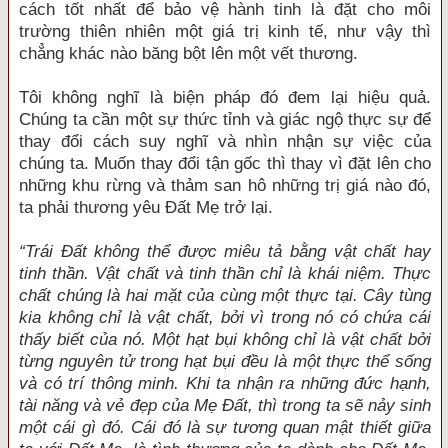
cách tốt nhất để bảo vệ hành tinh là đặt cho môi
trường thiên nhiên một giá trị kinh tế, như vậy thì
chẳng khác nào băng bột lên một vết thương.
Tôi không nghĩ là biện pháp đó đem lại hiệu quả.
Chúng ta cần một sự thức tỉnh và giác ngộ thực sự để
thay đổi cách suy nghĩ và nhìn nhận sự việc của
chúng ta. Muốn thay đổi tận gốc thì thay vì đặt lên cho
những khu rừng và thảm san hô những trị giá nào đó,
ta phải thương yêu Đất Mẹ trở lại.
“Trái Đất không thể được miêu tả bằng vật chất hay
tinh thần. Vật chất và tinh thần chỉ là khái niệm. Thực
chất chúng là hai mặt của cùng một thực tại. Cây tùng
kia không chỉ là vật chất, bởi vì trong nó có chứa cái
thấy biết của nó. Một hạt bụi không chỉ là vật chất bởi
từng nguyên tử trong hạt bụi đều là một thực thể sống
và có trí thông minh. Khi ta nhận ra những đức hạnh,
tài năng và vẻ đẹp của Mẹ Đất, thì trong ta sẽ nảy sinh
một cái gì đó. Cái đó là sự tương quan mật thiết giữa