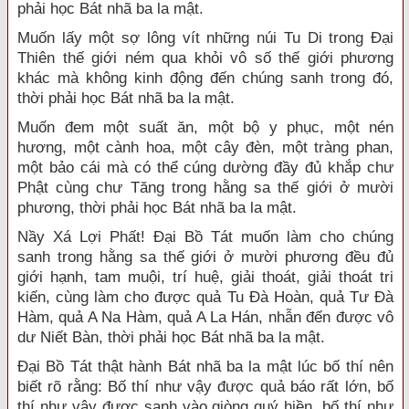
phải học Bát nhã ba la mật.
Muốn lấy một sợ lông vít những núi Tu Di trong Đại
Thiên thế giới ném qua khỏi vô số thế giới phương
khác mà không kinh động đến chúng sanh trong đó,
thời phải học Bát nhã ba la mật.
Muốn đem một suất ăn, một bộ y phục, một nén
hương, một cành hoa, một cây đèn, một tràng phan,
một bảo cái mà có thể cúng dường đầy đủ khắp chư
Phật cùng chư Tăng trong hằng sa thế giới ở mười
phương, thời phải học Bát nhã ba la mật.
Nầy Xá Lợi Phất! Đại Bồ Tát muốn làm cho chúng
sanh trong hằng sa thế giới ở mười phương đều đủ
giới hạnh, tam muội, trí huệ, giải thoát, giải thoát tri
kiến, cùng làm cho được quả Tu Đà Hoàn, quả Tư Đà
Hàm, quả A Na Hàm, quả A La Hán, nhẫn đến được vô
dư Niết Bàn, thời phải học Bát nhã ba la mật.
Đại Bồ Tát thật hành Bát nhã ba la mật lúc bố thí nên
biết rõ rằng: Bố thí như vậy được quả báo rất lớn, bố
thí như vậy được sanh vào giòng quý hiền, bố thí như