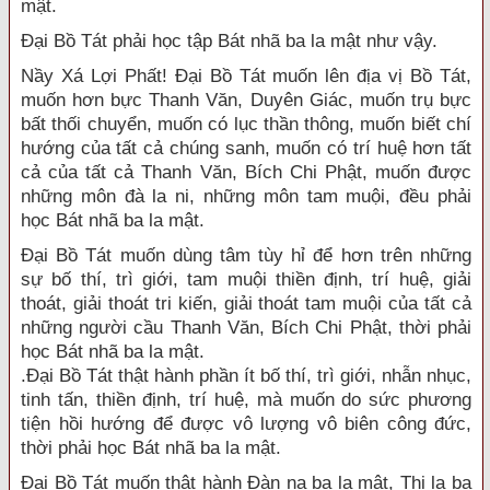
mật.
Đại Bồ Tát phải học tập Bát nhã ba la mật như vậy.
Nầy Xá Lợi Phất! Đại Bồ Tát muốn lên địa vị Bồ Tát,
muốn hơn bực Thanh Văn, Duyên Giác, muốn trụ bực
bất thối chuyển, muốn có lục thần thông, muốn biết chí
hướng của tất cả chúng sanh, muốn có trí huệ hơn tất
cả của tất cả Thanh Văn, Bích Chi Phật, muốn được
những môn đà la ni, những môn tam muội, đều phải
học Bát nhã ba la mật.
Đại Bồ Tát muốn dùng tâm tùy hỉ để hơn trên những
sự bố thí, trì giới, tam muội thiền định, trí huệ, giải
thoát, giải thoát tri kiến, giải thoát tam muội của tất cả
những người cầu Thanh Văn, Bích Chi Phật, thời phải
học Bát nhã ba la mật.
.Đại Bồ Tát thật hành phần ít bố thí, trì giới, nhẫn nhục,
tinh tấn, thiền định, trí huệ, mà muốn do sức phương
tiện hồi hướng để được vô lượng vô biên công đức,
thời phải học Bát nhã ba la mật.
Đại Bồ Tát muốn thật hành Đàn na ba la mật, Thi la ba