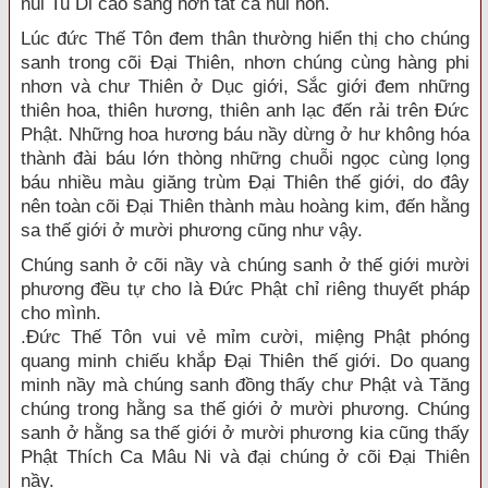
núi Tu Di cao sáng hơn tất cả núi non.
Lúc đức Thế Tôn đem thân thường hiển thị cho chúng
sanh trong cõi Đại Thiên, nhơn chúng cùng hàng phi
nhơn và chư Thiên ở Dục giới, Sắc giới đem những
thiên hoa, thiên hương, thiên anh lạc đến rải trên Đức
Phật. Những hoa hương báu nầy dừng ở hư không hóa
thành đài báu lớn thòng những chuỗi ngọc cùng lọng
báu nhiều màu giăng trùm Đại Thiên thế giới, do đây
nên toàn cõi Đại Thiên thành màu hoàng kim, đến hằng
sa thế giới ở mười phương cũng như vậy.
Chúng sanh ở cõi nầy và chúng sanh ở thế giới mười
phương đều tự cho là Đức Phật chỉ riêng thuyết pháp
cho mình.
.Đức Thế Tôn vui vẻ mỉm cười, miệng Phật phóng
quang minh chiếu khắp Đại Thiên thế giới. Do quang
minh nầy mà chúng sanh đồng thấy chư Phật và Tăng
chúng trong hằng sa thế giới ở mười phương. Chúng
sanh ở hằng sa thế giới ở mười phương kia cũng thấy
Phật Thích Ca Mâu Ni và đại chúng ở cõi Đại Thiên
nầy.