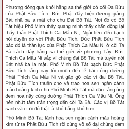
Phương đông qua khỏi hằng sa thế giới có cõi Đa Bửu
của Phật Bửu Tích. Đức Phật đây hiện đương giảng
Bát nhã ba la mật cho chư Đại Bồ Tát. Nơi đó có Bồ
Tát hiệu Phổ Minh thấy quang minh thấy chấn động lại
thấy thân Phật Thích Ca Mâu Ni, Ngài liền đến bạch
hỏi duyên do với Phật Bửu Tích. Đức Phật Bửu Tích
bảo đó là thần lực của Phật Thích Ca Mâu Ni ở cõi Ta
Bà cách đây hằng sa thế giới về phương Tây. Đức
Thích Ca Mâu Ni sắp vì chúng đại Bồ Tát mà tuyên nói
Bát nhã ba la mật. Phổ Minh Bồ Tát bạch Đức Phật
Bửu Tích rằng nay tôi muốn đến lễ bái cúng dường
Phật Thích Ca Mâu Ni và gặp gỡ các vị đại Bồ Tát.
Phật Bửu Tích thuận cho và trao hoa sen ngàn cánh
màu hoàng kinh cho Phổ Minh Bồ Tát mà dặn rằng ông
đem hoa nầy cúng dường Phật Thích Ca Mâu Ni. Ông
nên nhứt tâm trân trọng đến cõi Ta Bà. Các vị Bồ Tát
sanh vào cõi đó thật là khó bằng khó hơn.
Phổ Minh Bồ Tát lãnh hoa sen ngàn cánh màu hoàng
kim từ tạ Phật Bửu Tích rồi cùng vô số đại chúng đem