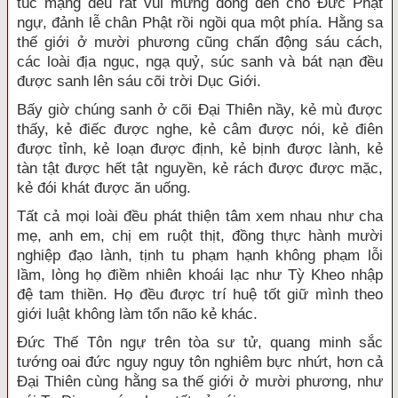
túc mạng đều rất vui mừng đồng đến chỗ Đức Phật
ngự, đảnh lễ chân Phật rồi ngồi qua một phía. Hằng sa
thế giới ở mười phương cũng chấn động sáu cách,
các loài địa ngục, ngạ quỷ, súc sanh và bát nạn đều
được sanh lên sáu cõi trời Dục Giới.
Bấy giờ chúng sanh ở cõi Đại Thiên nầy, kẻ mù được
thấy, kẻ điếc được nghe, kẻ câm được nói, kẻ điên
được tỉnh, kẻ loạn được định, kẻ bịnh được lành, kẻ
tàn tật được hết tật nguyền, kẻ rách được được mặc,
kẻ đói khát được ăn uống.
Tất cả mọi loài đều phát thiện tâm xem nhau như cha
mẹ, anh em, chị em ruột thịt, đồng thực hành mười
nghiệp đạo lành, tịnh tu phạm hạnh không phạm lỗi
lầm, lòng họ điềm nhiên khoái lạc như Tỳ Kheo nhập
đệ tam thiền. Họ đều được trí huệ tốt giữ mình theo
giới luật không làm tổn não kẻ khác.
Đức Thế Tôn ngự trên tòa sư tử, quang minh sắc
tướng oai đức nguy nguy tôn nghiêm bực nhứt, hơn cả
Đại Thiên cùng hằng sa thế giới ở mười phương, như