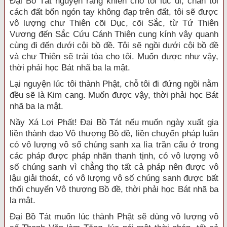
Đại Bồ Tát nguyện rằng khiến cho tôi lúc đi, chân tôi
cách đất bốn ngón tay không đạp trên đất, tôi sẽ được
vô lượng chư Thiên cõi Dục, cõi Sắc, từ Tứ Thiên
Vương đến Sắc Cứu Cánh Thiên cung kính vây quanh
cùng đi đến dưới cội bồ đề. Tôi sẽ ngồi dưới cội bồ đề
và chư Thiên sẽ trải tòa cho tôi. Muốn được như vậy,
thời phải học Bát nhã ba la mật.
Lại nguyện lúc tôi thành Phật, chỗ tôi đi đứng ngồi nằm
đều sẽ là Kim cang. Muốn được vậy, thời phải học Bát
nhã ba la mật.
Nầy Xá Lợi Phất! Đại Bồ Tát nếu muốn ngày xuất gia
liền thành đạo Vô thượng Bồ đề, liền chuyển pháp luân
có vô lượng vô số chúng sanh xa lìa trần cấu ở trong
các pháp được pháp nhãn thanh tịnh, có vô lượng vô
số chúng sanh vì chẳng thọ tất cả pháp nên được vô
lậu giải thoát, có vô lượng vô số chúng sanh được bất
thối chuyển Vô thượng Bồ đề, thời phải học Bát nhã ba
la mật.
Đại Bồ Tát muốn lúc thành Phật sẽ dùng vô lượng vô