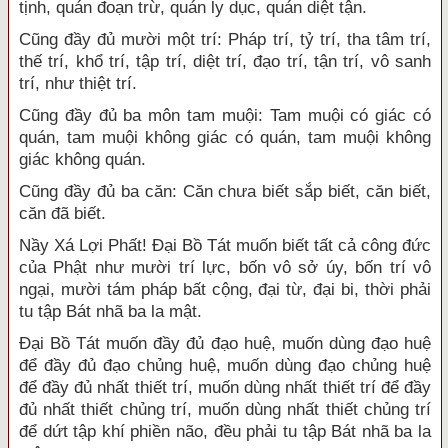
tịnh, quán đoạn trừ, quán ly dục, quán diệt tận.
Cũng đầy đủ mười một trí: Pháp trí, tỷ trí, tha tâm trí,
thế trí, khổ trí, tập trí, diệt trí, đạo trí, tận trí, vô sanh
trí, như thiệt trí.
Cũng đầy đủ ba môn tam muội: Tam muội có giác có
quán, tam muội không giác có quán, tam muội không
giác không quán.
Cũng đầy đủ ba căn: Căn chưa biết sắp biết, căn biết,
căn đã biết.
Nầy Xá Lợi Phất! Đại Bồ Tát muốn biết tất cả công đức
của Phật như mười trí lực, bốn vô sở úy, bốn trí vô
ngại, mười tám pháp bất cộng, đại từ, đại bi, thời phải
tu tập Bát nhã ba la mật.
Đại Bồ Tát muốn đầy đủ đạo huệ, muốn dùng đạo huệ
để đầy đủ đạo chủng huệ, muốn dùng đạo chủng huệ
để đầy đủ nhất thiết trí, muốn dùng nhất thiết trí để đầy
đủ nhất thiết chủng trí, muốn dùng nhất thiết chủng trí
để dứt tập khí phiền não, đều phải tu tập Bát nhã ba la