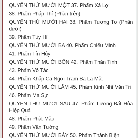
QUYỂN THỨ MƯỜI MỘT 37. Phẩm Xá Lợi
38. Phẩm Pháp Thí (Phần trên)
QUYỂN THỨ MƯỜI HAI 38. Phẩm Tương Tợ (Phần
dưới)
39. Phẩm Tùy Hỉ
QUYỂN THỨ MƯỜI BA 40. Phẩm Chiếu Minh
41. Phẩm Tín Hủy
QUYỂN THỨ MƯỜI BỐN 42. Phẩm Thán Tịnh
43. Phẩm Vô Tác
44. Phẩm Khắp Ca Ngợi Trăm Ba La Mật
QUYỂN THỨ MƯỜI LĂM 45. Phẩm Kinh Nhĩ Văn Trì
46. Phẩm Ma Sự
QUYỂN THỨ MƯỜI SÁU 47. Phẩm Lưỡng Bất Hòa
Hiệp Quá
48. Phẩm Phật Mẫu
49. Phẩm Vấn Tướng
QUYỂN THỨ MƯỜI BẢY 50. Phẩm Thành Biện