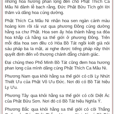
những hoa hương phan lọng đến chỗ Phật Thích Ca
Mâu Ni đảnh lễ bạch rằng, Đức Phật Bửu Tích gởi lời
thăm và dâng hoa cúng dường.
Phật Thích Ca Mâu Ni nhận hoa sen ngàn cánh màu
hoàng kim rồi rải vụt qua phương Đông cúng dường
hằng sa chư Phật. Hoa sen ấy hóa thành hằng sa đóa
hoa khắp cả hằng sa thế giới ở phương Đông. Trên
mỗi đóa hoa sen đều có Hóa Bồ Tát ngồi kiết già nói
sáu pháp ba la mật, ai nghe được tiếng pháp nầy thời
quyết định đến vô thượng chánh đẳng chánh giác.
Đại chúng theo Phổ Minh Bồ Tát cũng đem hoa hương
phan lọng của mình dâng cúng Phật Thích Ca Mâu Ni.
Phương Nam qua khỏi hằng sa thế giới có cõi Ly Nhứt
Thiết Ưu của Phật Vô Ưu Đức. Nơi đó có Bồ Tát hiệu
Ly Ưu.
Phương Tây qua khỏi hằng sa thế giới có cõi Diệt Ác
của Phật Bửu Sơn. Nơi đó có Bồ Tát hiệu Nghĩa Ý.
Phương Bắc qua khỏi hằng sa thế giới có cõi Thắng