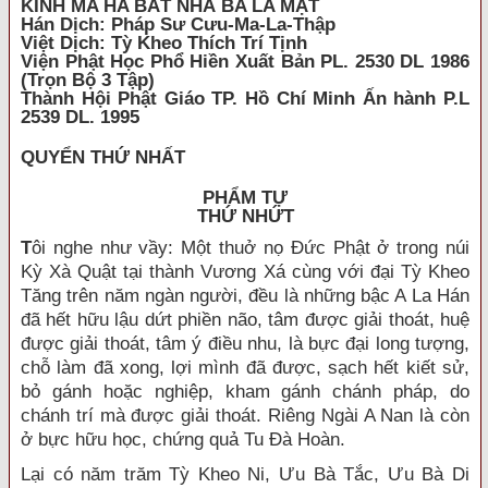
KINH MA HA BÁT NHÃ BA LA MẬT
Hán Dịch: Pháp Sư Cưu-Ma-La-Thập
Việt Dịch: Tỳ Kheo Thích Trí Tịnh
Viện Phật Học Phổ Hiền Xuất Bản PL. 2530 DL 1986
(Trọn Bộ 3 Tập)
Thành Hội Phật Giáo TP. Hồ Chí Minh Ấn hành P.L
2539 DL. 1995
QUYỂN THỨ NHẤT
PHẨM TỰ
THỨ NHỨT
T
ôi nghe như vầy: Một thuở nọ Đức Phật ở trong núi
Kỳ Xà Quật tại thành Vương Xá cùng với đại Tỳ Kheo
Tăng trên năm ngàn người, đều là những bậc A La Hán
đã hết hữu lậu dứt phiền não, tâm được giải thoát, huệ
được giải thoát, tâm ý điều nhu, là bực đại long tượng,
chỗ làm đã xong, lợi mình đã được, sạch hết kiết sử,
bỏ gánh hoặc nghiệp, kham gánh chánh pháp, do
chánh trí mà được giải thoát. Riêng Ngài A Nan là còn
ở bực hữu học, chứng quả Tu Đà Hoàn.
Lại có năm trăm Tỳ Kheo Ni, Ưu Bà Tắc, Ưu Bà Di