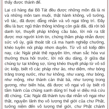
thấy được thánh đế.
Lại có hàng đại Bồ Tát đều được những môn đà là ni
và những môn tam muội, thật hành không, vô tướng,
vô tác, đã được đẳng nhẫn và vô ngại tổng trì. Đây
đều là bực ngũ thần thông không còn giải đãi, đã rời bỏ
danh lợi, thuyết pháp không cầu báo, lời nói ra tất
được mọi người kính tin, chứng thâm pháp nhẫn được
sức vô úy, giải thoát tất cả ma hạnh nghiệp chướng,
khéo tuyên nói pháp nhơn duyên. Từ vô số kiếp đến
nay, các Ngài phát thệ nguyện lớn, nhan sắc hòa vui
thường thưa hỏi trước, lời nói dịu dàng, ở giữa đại
chúng tự tại không sợ, từng khéo thuyết pháp từ vô số
ức kiếp, biết rõ các pháp như ảo, như diệm, như bóng
trăng trong nước, như hư không, như vang, như bóng,
như mộng, như thành càn thát bà, như tượng trong
gương, như biến hóa, đã được vô ngại vô úy biết rõ
tâm hành của chúng sanh dùng trí huệ vi diệu mà cứu
độ chúng. Các Ngài đã thành tựu đại nhẫn vô ngại như
thật, nguyện lãnh thọ vô lượng thế giới của chư Phật,
tưởng niệm đến vô lượng thế giới, chư Phật chánh