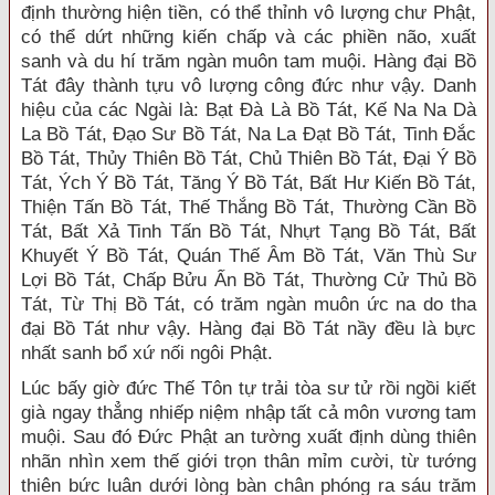
định thường hiện tiền, có thể thỉnh vô lượng chư Phật,
có thể dứt những kiến chấp và các phiền não, xuất
sanh và du hí trăm ngàn muôn tam muội. Hàng đại Bồ
Tát đây thành tựu vô lượng công đức như vậy. Danh
hiệu của các Ngài là: Bạt Đà Là Bồ Tát, Kế Na Na Dà
La Bồ Tát, Đạo Sư Bồ Tát, Na La Đạt Bồ Tát, Tinh Đắc
Bồ Tát, Thủy Thiên Bồ Tát, Chủ Thiên Bồ Tát, Đại Ý Bồ
Tát, Ých Ý Bồ Tát, Tăng Ý Bồ Tát, Bất Hư Kiến Bồ Tát,
Thiện Tấn Bồ Tát, Thế Thắng Bồ Tát, Thường Cần Bồ
Tát, Bất Xả Tinh Tấn Bồ Tát, Nhựt Tạng Bồ Tát, Bất
Khuyết Ý Bồ Tát, Quán Thế Âm Bồ Tát, Văn Thù Sư
Lợi Bồ Tát, Chấp Bửu Ấn Bồ Tát, Thường Cử Thủ Bồ
Tát, Từ Thị Bồ Tát, có trăm ngàn muôn ức na do tha
đại Bồ Tát như vậy. Hàng đại Bồ Tát nầy đều là bực
nhất sanh bổ xứ nối ngôi Phật.
Lúc bấy giờ đức Thế Tôn tự trải tòa sư tử rồi ngồi kiết
già ngay thẳng nhiếp niệm nhập tất cả môn vương tam
muội. Sau đó Đức Phật an tường xuất định dùng thiên
nhãn nhìn xem thế giới trọn thân mỉm cười, từ tướng
thiên bức luân dưới lòng bàn chân phóng ra sáu trăm