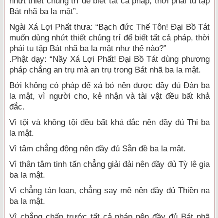
nhứt thiết chủng trí để biết tất cả pháp, thời phải tu tập
Bát nhã ba la mật”.
Ngài Xá Lợi Phất thưa: “Bạch đức Thế Tôn! Đại Bồ Tát
muốn dùng nhứt thiết chủng trí để biết tất cả pháp, thời
phải tu tập Bát nhã ba la mật như thế nào?”
.Phật dạy: “Nầy Xá Lợi Phất! Đại Bồ Tát dùng phương
pháp chẳng an trụ mà an trụ trong Bát nhã ba la mật.
Bởi không có pháp để xả bỏ nên được đầy đủ Đàn ba
la mật, vì người cho, kẻ nhận và tài vật đều bất khả
đắc.
Vì tội và không tội đều bất khả đắc nên đầy đủ Thi ba
la mật.
Vì tâm chẳng động nên đầy đủ Sằn đề ba la mật.
Vì thân tâm tinh tấn chẳng giải đải nên đầy đủ Tỳ lê gia
ba la mật.
Vì chẳng tán loạn, chẳng say mê nên đầy đủ Thiền na
ba la mật.
Vì chẳng chấp trước tất cả pháp nên đầy đủ Bát nhã