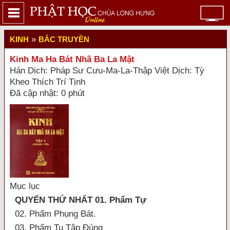
»
KINH
BẮC TRUYỀN
Kinh Ma Ha Bát Nhã Ba La Mật
Hán Dịch: Pháp Sư Cưu-Ma-La-Thập Việt Dịch: Tỳ
Kheo Thích Trí Tịnh
Đã cập nhật: 0 phút
Mục lục
QUYỂN THỨ NHẤT 01. Phẩm Tự
02. Phẩm Phụng Bát.
03. Phẩm Tu Tập Đúng