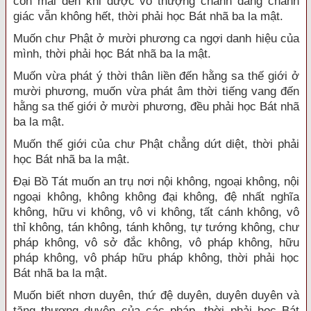
còn mãi đến khi được vô thượng chánh đẳng chánh
giác vẫn không hết, thời phải học Bát nhã ba la mật.
Muốn chư Phật ở mười phương ca ngợi danh hiệu của
mình, thời phải học Bát nhã ba la mật.
Muốn vừa phát ý thời thân liền đến hằng sa thế giới ở
mười phương, muốn vừa phát âm thời tiếng vang đến
hằng sa thế giới ở mười phương, đều phải học Bát nhã
ba la mật.
Muốn thế giới của chư Phật chẳng dứt diệt, thời phải
học Bát nhã ba la mật.
Đại Bồ Tát muốn an trụ nơi nội không, ngoại không, nội
ngoại không, không không đại không, đệ nhất nghĩa
không, hữu vi không, vô vi không, tất cánh không, vô
thỉ không, tán không, tánh không, tự tướng không, chư
pháp không, vô sở đắc không, vô pháp không, hữu
pháp không, vô pháp hữu pháp không, thời phải học
Bát nhã ba la mật.
Muốn biết nhơn duyên, thứ đệ duyên, duyên duyên và
tăng thượng duyên của các pháp, thời phải học Bát