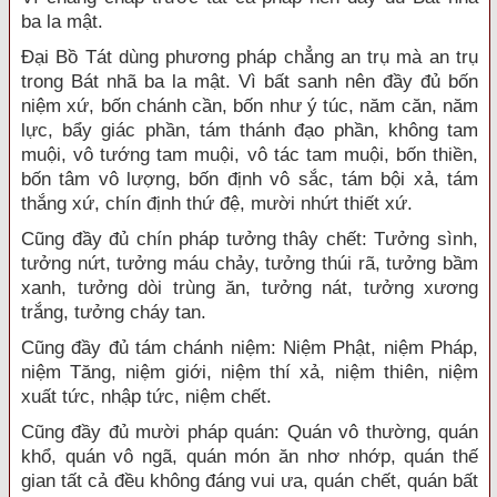
ba la mật.
Đại Bồ Tát dùng phương pháp chẳng an trụ mà an trụ
trong Bát nhã ba la mật. Vì bất sanh nên đầy đủ bốn
niệm xứ, bốn chánh cần, bốn như ý túc, năm căn, năm
lực, bẩy giác phần, tám thánh đạo phần, không tam
muội, vô tướng tam muội, vô tác tam muội, bốn thiền,
bốn tâm vô lượng, bốn định vô sắc, tám bội xả, tám
thắng xứ, chín định thứ đệ, mười nhứt thiết xứ.
Cũng đầy đủ chín pháp tưởng thây chết: Tưởng sình,
tưởng nứt, tưởng máu chảy, tưởng thúi rã, tưởng bầm
xanh, tưởng dòi trùng ăn, tưởng nát, tưởng xương
trắng, tưởng cháy tan.
Cũng đầy đủ tám chánh niệm: Niệm Phật, niệm Pháp,
niệm Tăng, niệm giới, niệm thí xả, niệm thiên, niệm
xuất tức, nhập tức, niệm chết.
Cũng đầy đủ mười pháp quán: Quán vô thường, quán
khổ, quán vô ngã, quán món ăn nhơ nhớp, quán thế
gian tất cả đều không đáng vui ưa, quán chết, quán bất