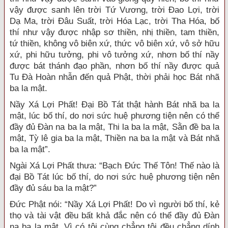
vậy được sanh lên trời Tứ Vương, trời Đao Lợi, trời
Dạ Ma, trời Đâu Suất, trời Hóa Lạc, trời Tha Hóa, bố
thí như vậy được nhập sơ thiền, nhị thiền, tam thiền,
tứ thiền, không vô biên xứ, thức vô biên xứ, vô sở hữu
xứ, phi hữu tưởng, phi vô tưởng xứ, nhơn bố thí nầy
được bát thánh đạo phần, nhơn bố thí nầy được quả
Tu Đà Hoàn nhẫn đến quả Phật, thời phải học Bát nhã
ba la mật.
Nầy Xá Lợi Phất! Đại Bồ Tát thật hành Bát nhã ba la
mật, lúc bố thí, do nơi sức huệ phương tiện nên có thể
đầy đủ Đàn na ba la mật, Thi la ba la mật, Sằn đề ba la
mật, Tỳ lê gia ba la mật, Thiền na ba la mật và Bát nhã
ba la mật”.
Ngài Xá Lợi Phất thưa: “Bạch Đức Thế Tôn! Thế nào là
đại Bồ Tát lúc bố thí, do nơi sức huệ phương tiện nên
đầy đủ sáu ba la mật?”
Đức Phật nói: “Nầy Xá Lợi Phất! Do vì người bố thí, kẻ
thọ và tài vật đều bất khả đắc nên có thể đầy đủ Đàn
na ba la mật. Vì có tội cùng chẳng tội đều chẳng dính