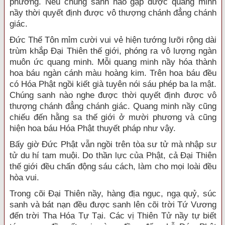
phương. Nếu chúng sanh nào gặp được quang minh
nầy thời quyết định được vô thượng chánh đẳng chánh
giác.
Đức Thế Tôn mỉm cười vui vẻ hiện tướng lưỡi rộng dài
trùm khắp Đại Thiên thế giới, phóng ra vô lượng ngàn
muôn ức quang minh. Mỗi quang minh nầy hóa thành
hoa báu ngàn cánh màu hoàng kim. Trên hoa báu đều
có Hóa Phật ngồi kiết già tuyên nói sáu phép ba la mật.
Chúng sanh nào nghe được thời quyết định được vô
thượng chánh đẳng chánh giác. Quang minh nầy cũng
chiếu đến hằng sa thế giới ở mười phương và cũng
hiện hoa báu Hóa Phật thuyết pháp như vậy.
Bấy giờ Đức Phật vẫn ngồi trên tòa sư tử mà nhập sư
tử du hí tam muội. Do thần lực của Phật, cả Đại Thiên
thế giới đều chấn động sáu cách, làm cho mọi loài đều
hòa vui.
Trong cõi Đại Thiên nầy, hàng địa ngục, ngạ quỷ, súc
sanh và bát nạn đều được sanh lên cõi trời Tứ Vương
đến trời Tha Hóa Tự Tại. Các vị Thiên Tử nầy tự biết