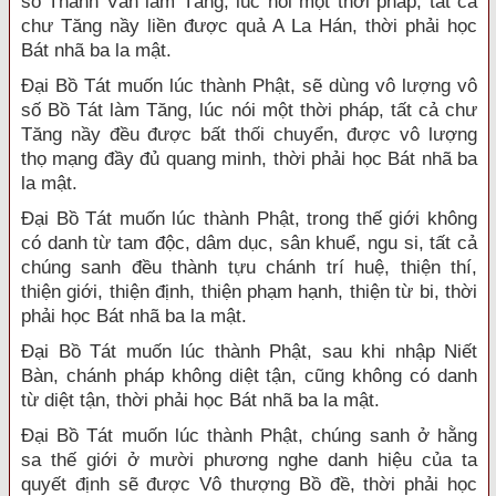
số Thanh Văn làm Tăng, lúc nói một thời pháp, tất cả
chư Tăng nầy liền được quả A La Hán, thời phải học
Bát nhã ba la mật.
Đại Bồ Tát muốn lúc thành Phật, sẽ dùng vô lượng vô
số Bồ Tát làm Tăng, lúc nói một thời pháp, tất cả chư
Tăng nầy đều được bất thối chuyển, được vô lượng
thọ mạng đầy đủ quang minh, thời phải học Bát nhã ba
la mật.
Đại Bồ Tát muốn lúc thành Phật, trong thế giới không
có danh từ tam độc, dâm dục, sân khuể, ngu si, tất cả
chúng sanh đều thành tựu chánh trí huệ, thiện thí,
thiện giới, thiện định, thiện phạm hạnh, thiện từ bi, thời
phải học Bát nhã ba la mật.
Đại Bồ Tát muốn lúc thành Phật, sau khi nhập Niết
Bàn, chánh pháp không diệt tận, cũng không có danh
từ diệt tận, thời phải học Bát nhã ba la mật.
Đại Bồ Tát muốn lúc thành Phật, chúng sanh ở hằng
sa thế giới ở mười phương nghe danh hiệu của ta
quyết định sẽ được Vô thượng Bồ đề, thời phải học