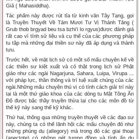
Giả ( Mahasiddha).
Tác phẩm này được rút tỉa từ kinh văn Tây Tạng, gọi
là Truyền Thuyết Về Tám Mươi Tư Vị Thánh Tăng (
Grub thob brgyad beu tsa bzhi'i lo rgyus)được đánh giá
rất cao vì tính sử liệu và cụ thể của các phương pháp
tu tập mà những đại thiền sư này đã áp dụng và thành
tựu.
Trước hết, về mặt lịch sử có một số mẩu chuyện kể về
các thiền sư kiệt xuất và có thật trong lịch sử Phật
giáo như các ngài Nagarjuna, Sahara, Luipa, Virupa ...
với pháp lực, thần thông và trí tuệ xuất chúng của các
ngài.Những mẩu chuyện thú vị có tính cách giải trí này
lại là một thứ giáo khoa của các dòng tu Mật Tông Ấn
Ðộ được bậc thầy truyền thừa lại cho các môn đồ từ
thế kỹ này sang thế kỹ khác.
Thứ hai, thông qua những truyền thuyết về các đạo sư
này, chúng ta có thể lãnh hội các mẩu chuyện đó như
những phúng dụ (allegory) mà trong đó các giai thoại
(anectote) có những nét tương đồng và tính ẩn dụ