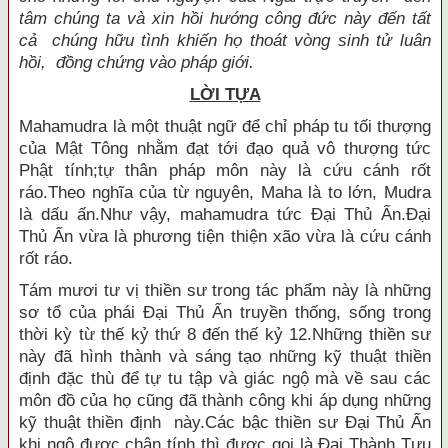
tâm chúng ta và xin hồi hướng công đức này đến tất
cả chúng hữu tình khiến họ thoát vòng sinh tử luân
hồi, đồng chứng vào pháp giới.
LỜI TỰA
Mahamudra là một thuật ngữ để chỉ pháp tu tối thượng
của Mật Tông nhằm đạt tới đạo quả vô thượng tức
Phật tính;tự thân pháp môn này là cứu cánh rốt
ráo.Theo nghĩa của từ nguyên, Maha là to lớn, Mudra
là dấu ấn.Như vậy, mahamudra tức Ðại Thủ Ấn.Ðại
Thủ Ấn vừa là phương tiện thiện xão vừa là cứu cánh
rốt ráo.
Tám mươi tư vị thiền sư trong tác phẩm này là những
sơ tổ của phái Ðại Thủ Ấn truyền thống, sống trong
thời kỳ từ thế kỷ thứ 8 đến thế kỷ 12.Những thiền sư
này đã hình thành và sáng tạo những kỹ thuật thiền
định đặc thù để tự tu tập và giác ngộ mà về sau các
môn đồ của họ cũng đã thành công khi áp dụng những
kỹ thuật thiền định này.Các bậc thiền sư Ðại Thủ Ấn
khi ngộ được chân tính thì được gọi là Ðại Thành Tựu