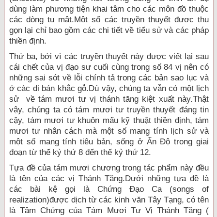
dùng làm phương tiện khai tâm cho các môn đồ thuộc
các dòng tu mật.Một số các truyền thuyết được thu
gọn lại chỉ bao gồm các chi tiết về tiểu sử và các pháp
thiền định.
Thứ ba, bởi vì các truyền thuyết này được viết lại sau
cái chết của vị đạo sư cuối cùng trong số 84 vị nên có
những sai sót về lỗi chính tả trong các bản sao lục và
ở các di bản khắc gỗ.Dù vậy, chúng ta vẫn có một lịch
sử về tám mươi tư vị thánh tăng kiệt xuất này.Thật
vậy, chúng ta có tám mươi tư truyền thuyết đáng tin
cậy, tám mươi tư khuôn mẩu kỹ thuật thiền định, tám
mươi tư nhân cách mà một số mang tính lịch sử và
một số mang tính tiêu bản, sống ở Ấn Ðộ trong giai
đoạn từ thế kỷ thứ 8 đến thế kỷ thứ 12.
Tựa đề của tám mươi chương trong tác phẩm này đều
là tên của các vị Thánh Tăng.Dưới những tựa đề là
các bài kệ gọi là Chứng Ðạo Ca (songs of
realization)được dịch từ các kinh văn Tây Tạng, có tên
là Tâm Chứng của Tám Mươi Tư Vị Thánh Tăng (