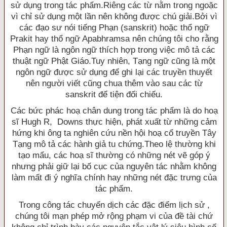
sử dụng trong tác phẩm.Riêng các từ nằm trong ngoặc
vì chỉ sử dụng một lần nên không được chú giải.Bởi vì
các đạo sư nói tiếng Phạn (sanskrit) hoặc thổ ngữ
Prakit hay thổ ngữ Apabhramsa nên chúng tôi cho rằng
Phạn ngữ là ngôn ngữ thích hợp trong việc mô tả các
thuật ngữ Phật Giáo.Tuy nhiên, Tạng ngữ cũng là một
ngôn ngữ được sử dụng để ghi lại các truyền thuyết
nên người viết cũng chua thêm vào sau các từ
sanskrit để tiện đối chiếu.
Các bức phác hoạ chân dung trong tác phẩm là do hoạ
sĩ Hugh R, Downs thực hiện, phát xuất từ những cảm
hứng khi ông ta nghiên cứu nền hội hoạ cổ truyền Tây
Tạng mô tả các hành giả tu chứng.Theo lệ thường khi
tạo mẩu, các hoạ sĩ thường có những nét vẽ góp ý
nhưng phải giữ lại bố cục của nguyên tác nhằm không
làm mất đi ý nghĩa chính hay những nét đặc trưng của
tác phẩm.
Trong công tác chuyển dịch các đặc điểm lịch sử ,
chúng tôi mạn phép mở rộng phạm vi của đề tài chứ