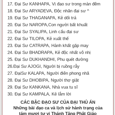
17. Đại Sư KANHAPA, Vị đạo sư trong màn đêm
18. Đại Sư ARYADEVA, Ðộc nhãn đại sư ^
19. Đại Sư THAGANAPA, Kẻ dối trá
20. Đại Sư NAROPA,Con người bất khuất
21. Đại Sư SYALIPA, Linh cẩu đại sư
22. Đại Sư TILOPA, Kẻ xuất thế
23. Đại Sư CATRAPA, Hành khất gặp may
24. Đại Sư BHADRAPA, Kẻ độc nhất vô nhị
25. Đại Sư DUKHANDHI, Phu quét đường
26.Đại Sư AJOGI, Người bị ruồng rẫy
27. ĐạiSư KALAPA, Người điên phong nhã
28. Đại Sư DHOBIPA, Người thợ giặt
29. Đại Sư KANKANA, Nhà vua tu sĩ
30. Đại Sư KAMPALA, Kẻ lắm lời
CÁC BẬC
ÐẠO SƯ CỦA ÐẠI THỦ ẤN
Những bài đạo ca và lịch sử hành trạng của
tám mươi tư vị Thánh Tăng Phật Giáo