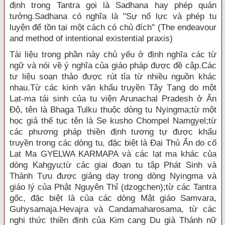
định trong Tantra gọi là Sadhana hay phép quán
tưởng.Sadhana có nghĩa là "Sự nổ lực và phép tu
luyện để tồn tại một cách có chủ đích" (The endeavour
and method of intentional existential praxis)
Tài liệu trong phần này chủ yếu ở định nghĩa các từ
ngữ và nói về ý nghĩa của giáo pháp được đề cập.Các
tư liệu soạn thảo được rút tỉa từ nhiều nguồn khác
nhau.Từ các kinh văn khẩu truyền Tây Tạng do một
Lạt-ma tái sinh của tu viện Arunachal Pradesh ở Ấn
Ðộ, tên là Bhaga Tulku thuộc dòng tu Nyingma;từ một
học giả thế tục tên là Se kusho Chompel Namgyel;từ
các phương pháp thiền định tương tự được khẩu
truyền trong các dòng tu, đặc biệt là Ðại Thủ Ấn do cố
Lạt Ma GYELWA KARMAPA và các lạt ma khác của
dòng Kahgyu;từ các giai đoạn tu tập Phát Sinh và
Thành Tựu được giảng dạy trong dòng Nyingma và
giáo lý của Phật Nguyên Thỉ (dzogchen);từ các Tantra
gốc, đặc biệt là của các dòng Mật giáo Samvara,
Guhysamaja.Hevajra và Candamaharosama, từ các
nghi thức thiền định của Kim cang Du già Thánh nữ