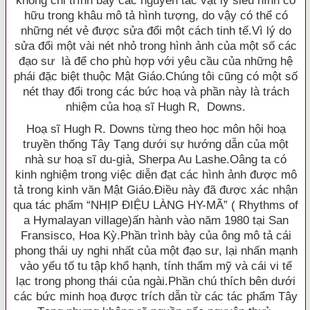
không chỉ trình bày các nguyên tắc vật lý siêu hình cố
hữu trong khâu mô tả hình tượng, do vậy có thể có
những nét vẻ được sửa đổi một cách tinh tế.Vì lý do
sửa đổi một vài nét nhỏ trong hình ảnh của một số các
đạo sư là để cho phù hợp với yêu cầu của những hệ
phái đặc biệt thuộc Mật Giáo.Chúng tôi cũng có một số
nét thay đổi trong các bức hoạ và phần này là trách
nhiệm của hoạ sĩ Hugh R, Downs.
Hoạ sĩ Hugh R. Downs từng theo học môn hội hoạ
truyền thống Tây Tạng dưới sự hướng dẫn của một
nhà sư hoạ sĩ du-già, Sherpa Au Lashe.Oâng ta có
kinh nghiệm trong việc diễn đạt các hình ảnh được mô
tả trong kinh văn Mật Giáo.Ðiều này đã được xác nhận
qua tác phẩm “NHỊP ÐIỆU LÀNG HY-MÃ” ( Rhythms of
a Hymalayan village)ấn hành vào năm 1980 tại San
Fransisco, Hoa Kỳ.Phần trình bày của ông mô tả cái
phong thái uy nghi nhất của một đạo sư, lại nhấn mạnh
vào yếu tố tu tập khổ hạnh, tính thẩm mỹ và cái vi tế
lạc trong phong thái của ngài.Phần chú thích bên dưới
các bức minh hoạ được trích dẫn từ các tác phẩm Tây