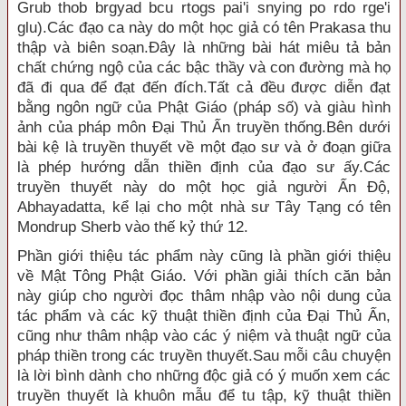
Grub thob brgyad bcu rtogs pai'i snying po rdo rge'i
glu).Các đạo ca này do một học giả có tên Prakasa thu
thập và biên soạn.Ðây là những bài hát miêu tả bản
chất chứng ngộ của các bậc thầy và con đường mà họ
đã đi qua để đạt đến đích.Tất cả đều được diễn đạt
bằng ngôn ngữ của Phật Giáo (pháp số) và giàu hình
ảnh của pháp môn Ðại Thủ Ấn truyền thống.Bên dưới
bài kệ là truyền thuyết về một đạo sư và ở đoạn giữa
là phép hướng dẫn thiền định của đạo sư ấy.Các
truyền thuyết này do một học giả người Ấn Ðộ,
Abhayadatta, kể lại cho một nhà sư Tây Tạng có tên
Mondrup Sherb vào thế kỷ thứ 12.
Phần giới thiệu tác phẩm này cũng là phần giới thiệu
về Mật Tông Phật Giáo. Với phần giải thích căn bản
này giúp cho người đọc thâm nhập vào nội dung của
tác phẩm và các kỹ thuật thiền định của Ðại Thủ Ấn,
cũng như thâm nhập vào các ý niệm và thuật ngữ của
pháp thiền trong các truyền thuyết.Sau mỗi câu chuyện
là lời bình dành cho những độc giả có ý muốn xem các
truyền thuyết là khuôn mẫu để tu tập, kỹ thuật thiền