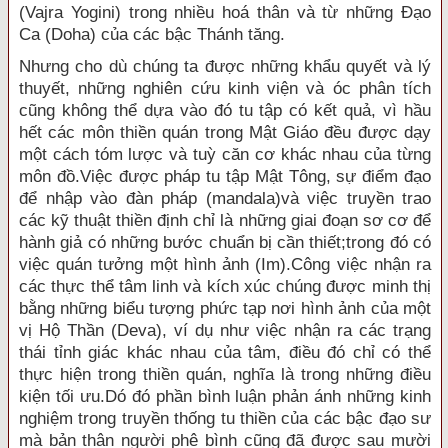
(Vajra Yogini) trong nhiều hoá thân và từ những Ðạo
Ca (Doha) của các bậc Thánh tăng.
Nhưng cho dù chúng ta được những khẩu quyết và lý
thuyết, những nghiên cứu kinh viện và óc phân tích
cũng không thể dựa vào đó tu tập có kết quả, vì hầu
hết các môn thiền quán trong Mật Giáo đều được dạy
một cách tóm lược và tuỳ căn cơ khác nhau của từng
môn đồ.Việc được pháp tu tập Mật Tông, sự điểm đạo
để nhập vào đàn pháp (mandala)và việc truyền trao
các kỹ thuật thiền định chỉ là những giai đoạn sơ cơ để
hành giả có những bước chuẩn bị cần thiết;trong đó có
việc quán tưởng một hình ảnh (Im).Công việc nhận ra
các thực thể tâm linh và kích xúc chúng được minh thị
bằng những biểu tượng phức tạp nơi hình ảnh của một
vị Hộ Thần (Deva), ví dụ như việc nhận ra các trạng
thái tỉnh giác khác nhau của tâm, điều đó chỉ có thể
thực hiện trong thiền quán, nghĩa là trong những điều
kiện tối ưu.Dó đó phần bình luận phản ánh những kinh
nghiệm trong truyền thống tu thiền của các bậc đạo sư
mà bản thân người phê bình cũng đã được sau mười