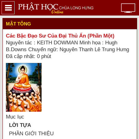
MẬT TÔNG
Các Bậc Đạo Sư Của Đại Thủ Ấn (Phần Một)
Nguyên tác : KEITH DOWMAN Minh họa : Hugh
B.Downs Chuyển ngữ: Nguyên Thạnh Lê Trung Hưng
Đã cập nhật: 0 phút
Mục lục
LỜI TỰA
PHẦN GIỚI THIỆU