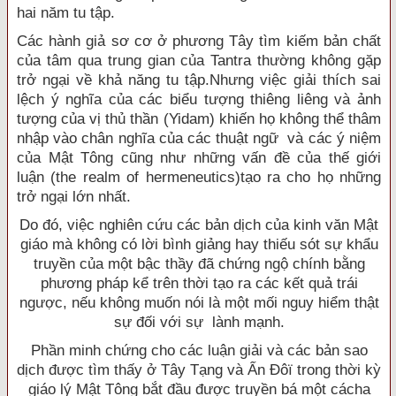
hai năm tu tập.
Các hành giả sơ cơ ở phương Tây tìm kiếm bản chất
của tâm qua trung gian của Tantra thường không gặp
trở ngại về khả năng tu tập.Nhưng việc giải thích sai
lệch ý nghĩa của các biểu tượng thiêng liêng và ảnh
tượng của vị thủ thần (Yidam) khiến họ không thể thâm
nhập vào chân nghĩa của các thuật ngữ và các ý niệm
của Mật Tông cũng như những vấn đề của thế giới
luận (the realm of hermeneutics)tạo ra cho họ những
trở ngại lớn nhất.
Do đó, việc nghiên cứu các bản dịch của kinh văn Mật
giáo mà không có lời bình giảng hay thiếu sót sự khẩu
truyền của một bậc thầy đã chứng ngộ chính bằng
phương pháp kể trên thời tạo ra các kết quả trái
ngược, nếu không muốn nói là một mối nguy hiểm thật
sự đối với sự lành mạnh.
Phần minh chứng cho các luận giải và các bản sao
dịch được tìm thấy ở Tây Tạng và Ấn Ðôï trong thời kỳ
giáo lý Mật Tông bắt đầu được truyền bá một cácha