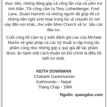
thực tiển, những đóng góp cả công lẫn của và yểm trợ
tinh thần .Tôi cũng cảm tạ Tony Luthenberger, Fred
Lane, Stuart Hammil và những người đã giúp tôi có
những tiện nghi sinh hoạt trong lúc di chuyển từ nơi
này đến nơi khác, thư viện Mimi Church về tư liệu các
đạo sư.
Cuối cùng tôi cảm tạ ý kiến đánh giá cao của Michele
Martin về giáo pháp và các kỹ thuật tu tập trong tác
phẩm cũng như những góp ý quý giá để tác phẩm
được ấn hành một cách thuận lợi.Ðó chính là điều tôi
biết ơn nhất.
KEITH DOWNMAN
Chabahil Ganeshantan
Kathmandu – Nepal
Tháng Chạp - 1984
Nguồn: quangduc.com