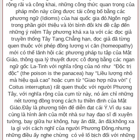
rộng rãi và công khai, những công thức quan trọng của
pháp môn này cũng được tái công bố bằng các
phương ngữ (Idioms) của hai quốc gia đó.Ngôn ngữ
trong phần giới thiệu và lời bình đôi khi đề cập đến
những ý niệm Tây phương khá xa lạ với các đọc giả
truyền thống Tây Tạng.Chẳng hạn, đọc giả đã từng
quen thuộc với phép đồng lượng vị căn (homeopathy)
mới có thể lãnh hội các phương pháp tu tập của Mật
Giáo, thông qua lý thuyết được cô đọng bằng các ngạn
ngữ gốc La-Tinh với nghĩa rộng của nó như “Ðộc trị
độc” (the poison is the panacea) hay “Liều lượng nhỏ
mà hiệu quả cao” hoặc cụm từ “Giao hợp nữa vời” (
Coitus interruptus) rất quen thuộc với người Phương
Tây, với nghĩa rộng của cụm từ này, nó ám chỉ những
nét tương đồng trong cách tu thiền định của Mật
Giáo.Ðây là phương tiện để diễn đạt cái Ý.Ví dụ sau
cùng là hình ảnh của một nhà sư hay đạo sĩ đi xuyên
tường, bay giữa hư không, hay ăn đất, ăn đá;không xa
lạ gì với cách nghĩ của người Phương Ðông.nhưng
những điều ấy nghe chừng có vẻ lố bịch đối với những