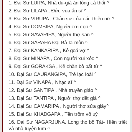
1. Đại Sư LUIPA, Nhà du-già ăn lòng cá thối ^
2. Đại Sư LILAPA , Ðức vua ẩn sĩ ^
3. Đại Sư VIRUPA , Chân sư của các thiên nữ ^
4. Đại Sư DOMBIPA, Người cỡi cọp ^
5. Đại Sư SAVARIPA, Người thợ săn ^
6. Đại Sư SARAHA Ðại Bà-la-môn ^
7. Đại Sư KANKARIPA , Kẻ goá vợ ^
8. Đại Sư MINAPA , Con người xui xẻo ^
9. Đại Sư GORAKSA , Kẻ chăn bò bất tử ^
10. Đại Sư CAURANGIPA, Trẻ lạc loài ^
11. Đại Sư VINAPA , Nhạc sĩ ^
12. Đại Sư SANTIPA , Nhà truyền giáo ^
13. Đại Sư TANTIPA , Người thợ dệt già ^
14. Đại Sư CAMARIPA , Người thợ sửa giày^
15. Đại Sư KHADGAPA , Tên trộm vô uý
16. Đại Sư NAGARJUNA, Long thọ bồ Tát- Hiền triết
và nhà luyện kim ^