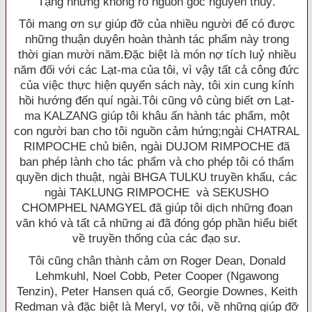
Tạng nhưng không rõ nguồn gốc nguyên thuỷ.
Tôi mang ơn sự giúp đỡ của nhiều người để có được
những thuận duyên hoàn thành tác phẩm này trong
thời gian mười năm.Ðặc biệt là món nợ tích luỷ nhiều
năm đối với các Lạt-ma của tôi, vì vậy tất cả công đức
của việc thực hiện quyển sách này, tôi xin cung kính
hồi hướng đến quí ngài.Tôi cũng vô cùng biết ơn Lạt-
ma KALZANG giúp tôi khâu ấn hành tác phẩm, một
con người ban cho tôi nguồn cảm hứng;ngài CHATRAL
RIMPOCHE chủ biên, ngài DUJOM RIMPOCHE đã
ban phép lành cho tác phẩm và cho phép tôi có thẩm
quyền dịch thuật, ngài BHGA TULKU truyền khẩu, các
ngài TAKLUNG RIMPOCHE và SEKUSHO
CHOMPHEL NAMGYEL đã giúp tôi dịch những đoạn
văn khó và tất cả những ai đã đóng góp phần hiểu biết
về truyền thống của các đạo sư.
Tôi cũng chân thành cảm ơn Roger Dean, Donald
Lehmkuhl, Noel Cobb, Peter Cooper (Ngawong
Tenzin), Peter Hansen quá cố, Georgie Downes, Keith
Redman và đặc biệt là Meryl, vợ tôi, về những giúp đỡ