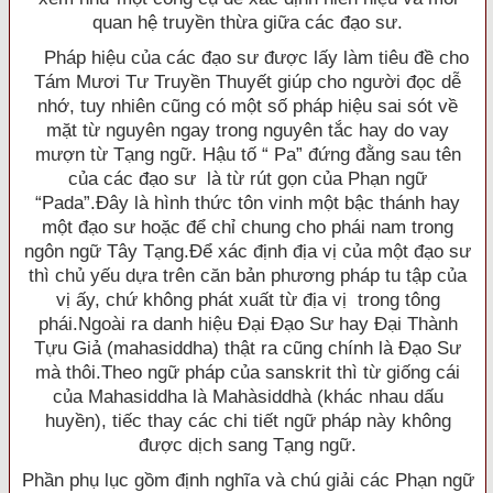
quan hệ truyền thừa giữa các đạo sư.
Pháp hiệu của các đạo sư được lấy làm tiêu đề cho
Tám Mươi Tư Truyền Thuyết giúp cho người đọc dễ
nhớ, tuy nhiên cũng có một số pháp hiệu sai sót về
mặt từ nguyên ngay trong nguyên tắc hay do vay
mượn từ Tạng ngữ. Hậu tố “ Pa” đứng đằng sau tên
của các đạo sư là từ rút gọn của Phạn ngữ
“Pada”.Ðây là hình thức tôn vinh một bậc thánh hay
một đạo sư hoặc để chỉ chung cho phái nam trong
ngôn ngữ Tây Tạng.Ðể xác định địa vị của một đạo sư
thì chủ yếu dựa trên căn bản phương pháp tu tập của
vị ấy, chứ không phát xuất từ địa vị trong tông
phái.Ngoài ra danh hiệu Ðại Ðạo Sư hay Ðại Thành
Tựu Giả (mahasiddha) thật ra cũng chính là Ðạo Sư
mà thôi.Theo ngữ pháp của sanskrit thì từ giống cái
của Mahasiddha là Mahàsiddhà (khác nhau dấu
huyền), tiếc thay các chi tiết ngữ pháp này không
được dịch sang Tạng ngữ.
Phần phụ lục gồm định nghĩa và chú giải các Phạn ngữ