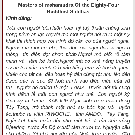
Masters of mahamudra Of the Eighty-Four
Buddhist Siddhas
Kính dâng:
Một con người luôn luôn hoan hỷ tuỳ thuận chúng sinh
trong niềm an lạc.Người mà mỗi người nói ra là một sự
khai thị thích hợp với trình độ căn cơ của người nghe.
Người mà mọi cử chỉ, thái đôï, oai nghi đều là nguồn
thông tin diễn đạt chơn pháp.Người mà biết rõ tâm
mình và tâm kẻ khác.Người mà có khả năng truyền
sự an lạc của mình đến các bằng hữu và khách quen,
khiến cho tất cả đều hoan hỷ đến cùng tột như lên đến
được các vì sao để hoà mình vào điệu múa của vũ
trụ. Người đó chính là một LAMA. Trước hết tôi cung
kính đãnh lễ một con người như thế. Con người kỳ
diệu ấy là Lama KANJUR.Ngài sinh ra ở miền đông
Tây Tạng, trở thành một nhà sư bác học và uyên
áo.thuộc tu viện RIWOCHE, tỉnh AMDO, Tây Tạng.
Ngài kết thúc cuộc đời như một kẻ di tản đến vùng
Djeering nước Ấn Ðộ ở tuổi tám mươi tư. Nguyện cầu
cho những lời chú nguyện của Ngài trực truyền đến