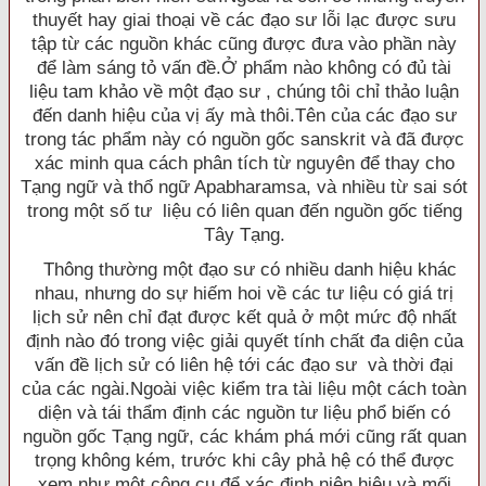
thuyết hay giai thoại về các đạo sư lỗi lạc được sưu
tập từ các nguồn khác cũng được đưa vào phần này
để làm sáng tỏ vấn đề.Ở phẩm nào không có đủ tài
liệu tam khảo về một đạo sư , chúng tôi chỉ thảo luận
đến danh hiệu của vị ấy mà thôi.Tên của các đạo sư
trong tác phẩm này có nguồn gốc sanskrit và đã được
xác minh qua cách phân tích từ nguyên để thay cho
Tạng ngữ và thổ ngữ Apabharamsa, và nhiều từ sai sót
trong một số tư liệu có liên quan đến nguồn gốc tiếng
Tây Tạng.
Thông thường một đạo sư có nhiều danh hiệu khác
nhau, nhưng do sự hiếm hoi về các tư liệu có giá trị
lịch sử nên chỉ đạt được kết quả ở một mức độ nhất
định nào đó trong việc giải quyết tính chất đa diện của
vấn đề lịch sử có liên hệ tới các đạo sư và thời đại
của các ngài.Ngoài việc kiểm tra tài liệu một cách toàn
diện và tái thẩm định các nguồn tư liệu phổ biến có
nguồn gốc Tạng ngữ, các khám phá mới cũng rất quan
trọng không kém, trước khi cây phả hệ có thể được
xem như một công cụ để xác định niên hiệu và mối