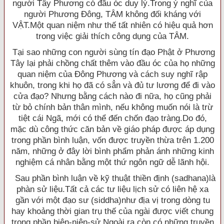
người Tây Phương có đầu óc duy lý.Trong ý nghĩ của
người Phương Ðông, TÂM không đối kháng với
VẬT.Một quan niệm như thế tất nhiên có hiệu quả hơn
trong việc giải thích công dụng của TÂM.
Tại sao những con người sùng tín đạo Phật ở Phương
Tây lại phải chồng chất thêm vào đầu óc của họ những
quan niệm của Ðông Phương và cách suy nghĩ rập
khuôn, trong khi họ đã có sẳn và đủ tư lương để đi vào
cửa đạo? Nhưng bằng cách nào đi nữa, họ cũng phải
từ bỏ chính bản thân mình, nếu không muốn nói là trừ
tiệt cái Ngã, mới có thể đến chốn đạo tràng.Do đó,
mặc dù công thức căn bản về giáo pháp được áp dụng
trong phần bình luận, vốn được truyền thừa trên 1.200
năm, những ở đây lời bình phẩm phản ánh những kinh
nghiệm cá nhân bằng một thứ ngôn ngữ dễ lãnh hội.
Sau phần bình luận về kỹ thuật thiền định (sadhana)là
phàn sử liệu.Tất cả các tư liệu lịch sử có liên hệ xa
gần với một đạo sư (siddha)như địa vị trong dòng tu
hay khoảng thời gian trụ thế của ngài được viết chung
trong phần biên-niên-sử.Ngoài ra còn có những truyền