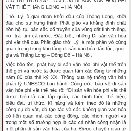
GIÁ TRỊ TRƯỜNG TỒN CỦA DI SẢN VĂN HÓA PHI
VẬT THỂ THĂNG LONG – HÀ NỘI
Thời Lý là giai đoạn khởi đầu của Thăng Long, khởi
đầu cho sự hưng thịnh Phật giáo và khẳng định chất
hồn hội tụ, bản sắc cổ truyền của vùng đất linh thiêng,
nơi trái tim cả nước. Đặc biệt, những Di sản văn hóa
phi vật thể của Phật giáo thời Lý là một phần vô cùng
quan trọng trong kho tàng di sản văn hóa dân tộc, quốc
gia và Thăng Long – Đông Đô – Hà Nội.
Việc bảo tồn, phát huy di sản văn hóa phi vật thể trên
thế giới và nước ta được quan tâm xác đáng từ những
năm 80 của thế kỷ XX. Thông qua hệ thống văn bản
pháp lý UNESCO ban hành, Công ước bảo vệ di sản
văn hóa phi vật thể nêu rõ: “Di sản văn hóa phi vật thể
được hiểu là các tập quán, các hình thức thể hiện,
biểu đạt, tri thức, kĩ năng và kèm theo đó là những
công cụ đồ vật, đồ tạo tác và các không gian văn hóa
có liên quan mà các cộng đồng, các nhóm người và
trong một số trường hợp là các cá nhân công nhận là
một phần di sản văn hóa của họ. Được chuyển giao từ