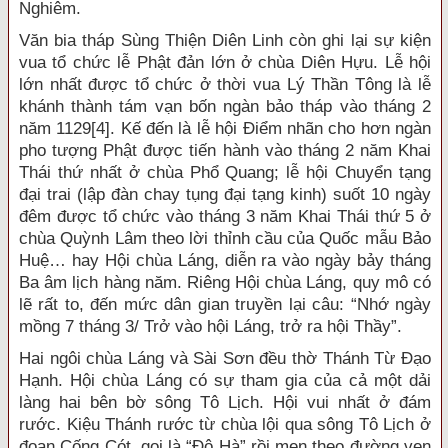
Nghiêm.
Văn bia tháp Sùng Thiện Diên Linh còn ghi lại sự kiện
vua tổ chức lễ Phật đản lớn ở chùa Diên Hựu. Lễ hội
lớn nhất được tổ chức ở thời vua Lý Thần Tông là lễ
khánh thành tám vạn bốn ngàn bảo tháp vào tháng 2
năm 1129[4]. Kế đến là lễ hội Điểm nhãn cho hơn ngàn
pho tượng Phật được tiến hành vào tháng 2 năm Khai
Thái thứ nhất ở chùa Phổ Quang; lễ hội Chuyển tạng
đại trai (lập đàn chay tụng đại tạng kinh) suốt 10 ngày
đêm được tổ chức vào tháng 3 năm Khai Thái thứ 5 ở
chùa Quỳnh Lâm theo lời thỉnh cầu của Quốc mẫu Bảo
Huệ… hay Hội chùa Láng, diễn ra vào ngày bảy tháng
Ba âm lịch hàng năm. Riêng Hội chùa Láng, quy mô có
lẽ rất to, đến mức dân gian truyền lại câu: “Nhớ ngày
mồng 7 tháng 3/ Trở vào hội Láng, trở ra hội Thầy”.
Hai ngôi chùa Láng và Sài Sơn đều thờ Thánh Từ Đạo
Hạnh. Hội chùa Láng có sự tham gia của cả một dải
làng hai bên bờ sông Tô Lịch. Hội vui nhất ở đám
rước. Kiệu Thánh rước từ chùa lội qua sông Tô Lịch ở
đoạn Cống Cót, gọi là “Độ Hà” rồi men theo đường ven