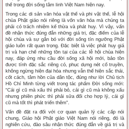
thể trong đời sống tâm linh Việt Nam hiện nay.
Trong các di sản văn hóa vật thể và phi vật thể, lễ hội
chùa Phật giáo nói riêng là vốn văn hóa mà chúng ta
phải có trách nhiệm kế thừa và phát huy. Vì vậy, vấn
đề nhận thức đúng đắn những giá trị, đặc điểm của lễ
hội chùa và sự gắn bó với đời sống tín ngưỡng Phật
giáo luôn rất quan trọng. Đặc biệt là việc phát huy giá
trị và hạn chế những tồn tại của các lễ hội chùa hiện
nay, đáp ứng nhu cầu đời sống xã hội mới, bảo tồn
được tính đặc sắc riêng có, phục dựng nét cổ truyền,
không ngừng hiện đại hóa nhưng vẫn thể hiện sắc thái,
cốt cách, tâm hồn của dân tộc, đúng như lời Chủ tịch
Hồ Chí Minh từng viết trong tác phẩm Đời sống mới:
“Cái gì cũ mà xấu thì phải bỏ, cái gì cũ mà không xấu
nhưng phiền phức thì phải sửa đổi cho hợp lý, cái gì
cũ mà tốt thì phát triển thêm”.
Vấn đề đặt ra đối với cơ quan quản lý các cấp nói
chung, Giáo hội Phật giáo Việt Nam nói riêng, đó là
nghiên cứu, đào sâu nhận thức đúng đắn về giá trị và