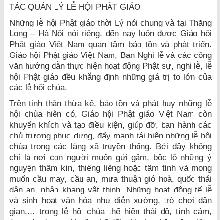
TÁC QUẢN LÝ LỄ HỘI PHẬT GIÁO
Những lễ hội Phật giáo thời Lý nói chung và tại Thăng
Long – Hà Nội nói riêng, đến nay luôn được Giáo hội
Phật giáo Việt Nam quan tâm bảo tồn và phát triển.
Giáo hội Phật giáo Việt Nam, Ban Nghi lễ và các công
văn hướng dẫn thực hiện hoạt động Phật sự, nghi lễ, lễ
hội Phật giáo đều khẳng định những giá trị to lớn của
các lễ hội chùa.
Trên tinh thần thừa kế, bảo tồn và phát huy những lễ
hội chùa hiện có, Giáo hội Phật giáo Việt Nam còn
khuyến khích và tạo điều kiện, giúp đỡ, ban hành các
chủ trương phục dựng, đẩy mạnh tái hiện những lễ hội
chùa trong các làng xã truyền thống. Bởi đây không
chỉ là nơi con người muốn gửi gắm, bộc lộ những ý
nguyện thầm kín, thiêng liêng hoặc tâm tình và mong
muốn cầu may, cầu an, mưa thuận gió hoà, quốc thái
dân an, nhân khang vật thịnh. Những hoạt động tế lễ
và sinh hoạt văn hóa như diễn xướng, trò chơi dân
gian,… trong lễ hội chùa thể hiện thái độ, tình cảm,