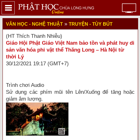
»
VĂN HỌC - NGHỆ THUẬT
TRUYỆN - TÙY BÚT
(HT Thích Thanh Nhiễu)
Giáo Hội Phật Giáo Việt Nam bảo tồn và phát huy di
sản văn hóa phi vật thể Thăng Long – Hà Nội từ
thời Lý
30/12/2021 19:17 (GMT+7)
Trình chơi Audio
Sử dụng các phím mũi tên Lên/Xuống để tăng hoặc
giảm âm lượng.