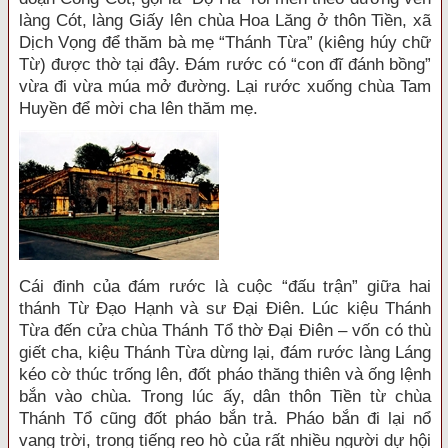
làng Cót, làng Giấy lên chùa Hoa Lăng ở thôn Tiền, xã
Dịch Vọng để thăm bà mẹ “Thánh Từa” (kiêng húy chữ
Từ) được thờ tại đây. Đám rước có “con đĩ đánh bồng”
vừa đi vừa múa mở đường. Lại rước xuống chùa Tam
Huyền để mời cha lên thăm mẹ.
Cái đinh của đám rước là cuộc “đấu trận” giữa hai
thánh Từ Đạo Hạnh và sư Đại Điên. Lúc kiệu Thánh
Từa đến cửa chùa Thánh Tổ thờ Đại Điên – vốn có thù
giết cha, kiệu Thánh Từa dừng lại, đám rước làng Láng
kéo cờ thúc trống lên, đốt pháo thăng thiên và ống lệnh
bắn vào chùa. Trong lúc ấy, dân thôn Tiền từ chùa
Thánh Tổ cũng đốt pháo bắn trả. Pháo bắn đi lại nổ
vang trời, trong tiếng reo hò của rất nhiều người dự hội