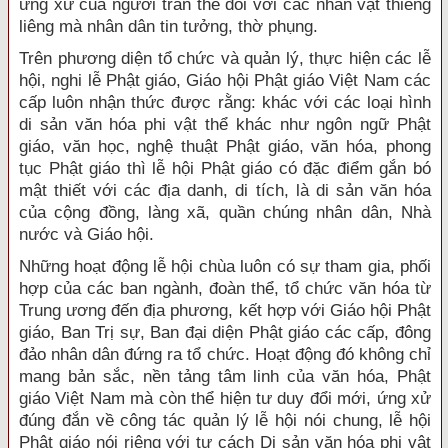
ứng xử của người trần thế đối với các nhân vật thiêng
liêng mà nhân dân tin tưởng, thờ phụng.
Trên phương diện tổ chức và quản lý, thực hiện các lễ
hội, nghi lễ Phật giáo, Giáo hội Phật giáo Việt Nam các
cấp luôn nhận thức được rằng: khác với các loại hình
di sản văn hóa phi vật thể khác như ngôn ngữ Phật
giáo, văn học, nghệ thuật Phật giáo, văn hóa, phong
tục Phật giáo thì lễ hội Phật giáo có đặc điểm gắn bó
mật thiết với các địa danh, di tích, là di sản văn hóa
của cộng đồng, làng xã, quần chúng nhân dân, Nhà
nước và Giáo hội.
Những hoạt động lễ hội chùa luôn có sự tham gia, phối
hợp của các ban ngành, đoàn thể, tổ chức văn hóa từ
Trung ương đến địa phương, kết hợp với Giáo hội Phật
giáo, Ban Trị sự, Ban đại diện Phật giáo các cấp, đông
đảo nhân dân đứng ra tổ chức. Hoạt động đó không chỉ
mang bản sắc, nền tảng tâm linh của văn hóa, Phật
giáo Việt Nam mà còn thể hiện tư duy đổi mới, ứng xử
đúng đắn về công tác quản lý lễ hội nói chung, lễ hội
Phật giáo nói riêng với tư cách Di sản văn hóa phi vật