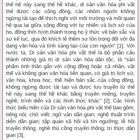
thế hệ này sang thế hệ khác, di sản văn hóa phi vật
thể được các cộng đồng, các nhóm người không
ngừng tái tạo để thích nghi với môi trường và mối quan
hệ qua lại giữa cộng đồng với tự nhiên và lịch sử của
họ, đồng thời hình thành trong họ ý thức về bản sắc và
sự kế tục, qua đó khích lệ thêm sự tôn trọng đối với đa
dạng văn hóa và tính sáng tạo của con người” [1]. Với
nước ta, Di sản văn hóa phi vật thể là bộ phận cấu
thành những giá trị di sản văn hóa dân tộc, là “sản
phẩm tinh thần gắn với cộng đồng hoặc cá nhân, vật
thể và không gian văn hóa liên quan, có giá trị lịch sử,
văn hóa, khoa học, thể hiện bản sắc của cộng đồng,
không ngừng được tái tạo và được lưu truyền từ thế
hệ này sang thế hệ khác bằng truyền miệng, truyền
nghề, trình diễn và các hình thức khác” [2]. Các hình
thức biểu hiện của Di sản văn hóa phi vật thể bao gồm:
tiếng nói, chữ viết; ngữ văn dân gian; nghệ thuật trình
diễn dân gian; tập quán xã hội và tín ngưỡng; lễ hội
truyền thống; nghề thủ công truyền thống; tri thức dân
gian [3].