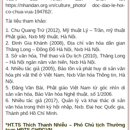
https://nhandan.org.vn/culture_photo/ doc-dao-le-hoi-
co-chua-vua-194762/.
Tài liệu tham khảo:
1. Chu Quang Trứ (2012), Mỹ thuật Lý – Trần, mỹ thuật
Phật giáo, Nxb Mỹ thuật, Hà Nội.
2. Đinh Gia Khánh (2008), Địa chí văn hóa dân gian
Thăng Long – Đông Đô Hà Nội, Nxb Hà Nội.
3. Sở văn hóa, Thể thao và Du lịch (2010), Thăng Long
– Hà Nội ngàn năm văn hiến, Nxb Hà Nội.
4. Nhiều tác giả (2005), Bảo tồn và phát huy di sản văn
hóa phi vật thể ở Việt Nam, Nxb Văn hóa Thông tin, Hà
Nội.
5. Đặng Văn Bài, Phật giáo Việt Nam từ góc nhìn di
sản văn hóa, Báo Văn hóa Nghệ thuật, số 1/2006.
6. Nhiều tác giả (2017), Quản lý và khai thác di sản
văn hóa trong thời kỳ hội nhập, Nxb. Đại học Quốc gia,
Thành phố Hồ Chí Minh.
*HT.TS Thích Thanh Nhiễu – Phó Chủ tịch Thường
trực HĐTS GHPGVN.