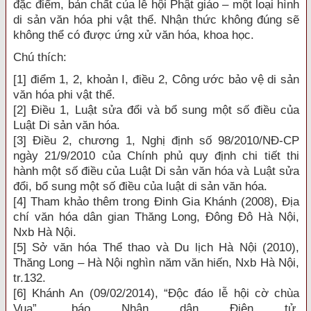
đặc điểm, bản chất của lễ hội Phật giáo – một loại hình
di sản văn hóa phi vật thể. Nhận thức không đúng sẽ
không thể có được ứng xử văn hóa, khoa học.
Chú thích:
[1] điểm 1, 2, khoản I, điều 2, Công ước bảo vệ di sản
văn hóa phi vật thể.
[2] Điều 1, Luật sửa đổi và bổ sung một số điều của
Luật Di sản văn hóa.
[3] Điều 2, chương 1, Nghị định số 98/2010/NĐ-CP
ngày 21/9/2010 của Chính phủ quy định chi tiết thi
hành một số điều của Luật Di sản văn hóa và Luật sửa
đổi, bổ sung một số điều của luật di sản văn hóa.
[4] Tham khảo thêm trong Đinh Gia Khánh (2008), Địa
chí văn hóa dân gian Thăng Long, Đông Đô Hà Nội,
Nxb Hà Nội.
[5] Sở văn hóa Thể thao và Du lịch Hà Nội (2010),
Thăng Long – Hà Nội nghìn năm văn hiến, Nxb Hà Nội,
tr.132.
[6] Khánh An (09/02/2014), “Độc đáo lễ hội cờ chùa
Vua”, báo Nhân dân Điện tử,