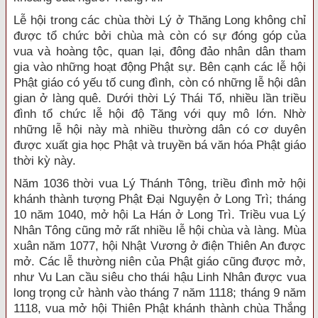
Lễ hội trong các chùa thời Lý ở Thăng Long không chỉ
được tổ chức bởi chùa mà còn có sự đóng góp của
vua và hoàng tộc, quan lại, đông đảo nhân dân tham
gia vào những hoạt động Phật sự. Bên cạnh các lễ hội
Phật giáo có yếu tố cung đình, còn có những lễ hội dân
gian ở làng quê. Dưới thời Lý Thái Tổ, nhiều lần triều
đình tổ chức lễ hội độ Tăng với quy mô lớn. Nhờ
những lễ hội này mà nhiều thường dân có cơ duyên
được xuất gia học Phật và truyền bá văn hóa Phật giáo
thời kỳ này.
Năm 1036 thời vua Lý Thánh Tông, triều đình mở hội
khánh thành tượng Phật Đại Nguyện ở Long Trì; tháng
10 năm 1040, mở hội La Hán ở Long Trì. Triều vua Lý
Nhân Tông cũng mở rất nhiều lễ hội chùa và làng. Mùa
xuân năm 1077, hội Nhật Vương ở điện Thiên An được
mở. Các lễ thường niên của Phật giáo cũng được mở,
như Vu Lan cầu siêu cho thái hậu Linh Nhân được vua
long trọng cử hành vào tháng 7 năm 1118; tháng 9 năm
1118, vua mở hội Thiên Phật khánh thành chùa Thắng