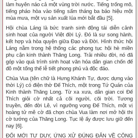
làm huyên náo cả một vùng trời nước. Tiếng trống mõ,
tiếng pháo hòa vào tiếng sấm tháng ba báo hiệu một
mùa mưa, một vụ sản xuất lúa mới bắt đầu [5].
Hội chùa Láng là bức tranh sinh động tái diễn cảnh
sinh hoạt của người Việt đời Lý. Đó là sự song hành,
kết hợp và hòa quyện giữa Đạo và Đời. Hình thức hội
Láng nằm trong hệ thống các phong tục hội hè miền
phụ cận kinh thành Thăng Long. Trải nhiều đời, nó đã
góp vào quá trình sinh hoạt văn hóa dân gian chốn đế
đô một tổng thể lễ tiết phong phú và độc đáo.
Chùa Vua (tên chữ là Hưng Khánh Tự, được dựng vào
thời Lý) có điện thờ Đế Thích, một trong Tứ Quán của
Kinh thành Thăng Long. Từ xa xưa, dân gian coi Đế
Thích giỏi cờ nhất cả cõi người, cõi trời. Tương
truyền, đến đời Lê, vì ngưỡng vọng Đế Thích, một vị
hoàng tử mê cờ đã chọn chùa Vua làm nơi mở hội thi
cờ tướng của Thăng Long. Tục lệ ấy được lưu giữ đến
nay [6].
ĐỔI MỚI TƯ DUY, ỨNG XỬ ĐÚNG ĐẮN VỀ CÔNG