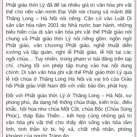
Phật giáo thời Lý đã để lại nhiều giá trị văn hóa phi vật
thể cho nền văn minh Đại Việt nói chung và mảnh đất
Thăng Long – Hà Nội nói riêng. Căn cứ vào Luật Di
sản văn hóa năm 2001 do Nhà nước ban hành, những
biểu hiện của di sản văn hóa phi vật thể Phật giáo nói
chung và Phật giáo thời Lý nói riêng gồm: ngôn ngữ
Phật giáo, văn chương Phật giáo, nghệ thuật diễn
xướng và tập quán, nghi lễ Phật giáo, lễ hội tại các
ngôi chùa… Tuy nhiên, trong phạm vi bài đăng trên tạp
chí, chúng tôi xin phép tập trung vào hai nội dung
chính: Di sản văn hóa phi vật thể Phật giáo thời Lý qua
lễ hội chùa ở Thăng Long Hà Nội và vai trò của Giáo
hội Phật giáo Việt Nam đối với việc bảo tồn, phát huy.
Đối với Phật giáo thời Lý ở Thăng Long – Hà Nội, sự
phong phú, đa dạng hệ thống chùa tháp, kiến trúc, điêu
khắc, hội họa như chùa Một Cột, chùa Bộc (Chùa Sùng
Phúc), tháp Báo Thiên… kết hợp cùng những giá trị
văn hóa phi vật thể cho thấy đời sống văn hóa tâm
linh, tinh thần từ bi, hỷ xả, chất nhã nhặn, phóng
khoáng của người Tràng An.