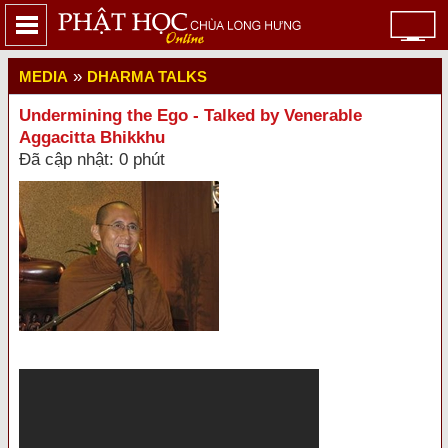
»
MEDIA
DHARMA TALKS
Undermining the Ego - Talked by Venerable
Aggacitta Bhikkhu
Đã cập nhật: 0 phút