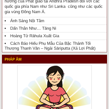
hưởng của Phật giáo tại Andhra Pradesh đối với các
quốc gia phía Nam như Sri Lanka cũng như các quốc
gia vùng Đông Nam Á.
Ánh Sáng Nội Tâm
Dấn Thân Như… Tăng Ni
Hoàng Tử Rāhula Xuất Gia
Cách Báo Hiếu Phụ Mẫu Của Bậc Thánh Tối
Thượng Thanh Văn – Ngài Sāriputta (Xá Lợi Phất)
PHÁP ÂM