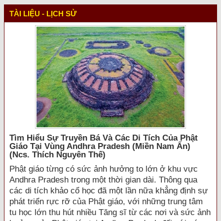
TÀI LIỆU - LỊCH SỬ
Tìm Hiểu Sự Truyền Bá Và Các Di Tích Của Phật
Giáo Tại Vùng Andhra Pradesh (miền Nam Ấn)
(ncs. Thích Nguyên Thế)
Phật giáo từng có sức ảnh hưởng to lớn ở khu vực
Andhra Pradesh trong một thời gian dài. Thông qua
các di tích khảo cổ học đã một lần nữa khẳng định sự
phát triển rực rỡ của Phật giáo, với những trung tâm
tu học lớn thu hút nhiều Tăng sĩ từ các nơi và sức ảnh