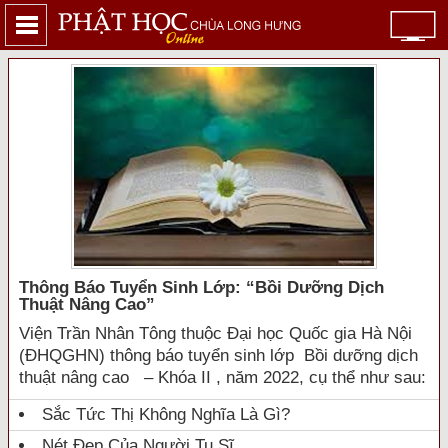
Thông Báo Tuyển Sinh Lớp: “bồi Dưỡng Dịch
Thuật Nâng Cao”
Viện Trần Nhân Tông thuộc Đại học Quốc gia Hà Nội
(ĐHQGHN) thông báo tuyển sinh lớp Bồi dưỡng dịch
thuật nâng cao – Khóa II , năm 2022, cụ thể như sau:
Sắc Tức Thị Không Nghĩa Là Gì?
Nét Đẹp Của Người Tu Sĩ