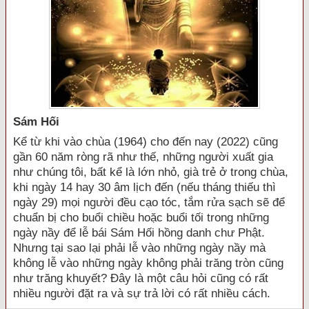
Sám Hối
Kể từ khi vào chùa (1964) cho đến nay (2022) cũng
gần 60 năm ròng rã như thế, những người xuất gia
như chúng tôi, bất kể là lớn nhỏ, già trẻ ở trong chùa,
khi ngày 14 hay 30 âm lịch đến (nếu tháng thiếu thì
ngày 29) mọi người đều cạo tóc, tắm rửa sạch sẽ để
chuẩn bị cho buổi chiều hoặc buổi tối trong những
ngày nầy để lễ bái Sám Hối hồng danh chư Phật.
Nhưng tại sao lại phải lễ vào những ngày nầy mà
không lễ vào những ngày không phải trăng tròn cũng
như trăng khuyết? Đây là một câu hỏi cũng có rất
nhiều người đặt ra và sự trả lời có rất nhiều cách.