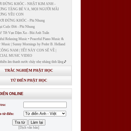
I ĐỪNG KHÓC - NHẬT KIM ANH -
NG TẶNG BÉ V.A, MỌI NGƯỜI MÃI
ƠNG YÊU CON
ƠI ĐỪNG KHÓC - Phi Nhung
ụi Cuộc Đời - Phi Nhung
! Tết Vạn Dặm Xa - Bùi Anh Tuấn
iful Relaxing Music • Peaceful Piano Music &
r Music | Sunny Mornings by Peder B. Helland
CÔNG NAM | TẾT NÀY CON SẼ VỀ |
CIAL MUSIC VIDEO
thiền âm thanh nước chảy nhẹ nhàng tĩnh lặng🎵
thiền lặng tâm
TRẮC NGHIỆM PHẬT HỌC
ĐÁP VÀ BẾ GIẢNG LỚP "GIẢNG GIẢI
H BẢN NGUYỆN CÔNG ĐỨC DƯỢC SƯ
TỪ ĐIỂN PHẬT HỌC
 LY QUANG NHƯ LAI"
G GIẢI KINH DƯỢC SƯ - BÀI 14/ GIẢNG
ĐIỂN ONLINE
I KINH BẢN NGUYỆN CÔNG ĐỨC DƯỢC
LƯU LY QUANG NHƯ LAI
tra:
G GIẢI KINH DƯỢC SƯ
o từ điển:
[Dịch văn bản]