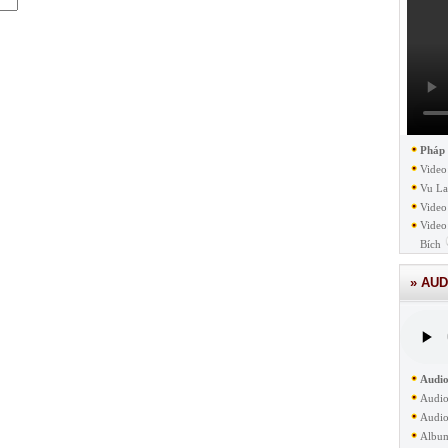
Pháp
Video
Vu La
Video
Video
Bích
» AUD
Audio
Audio
Audio
Albu