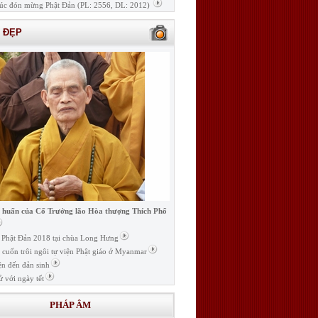
úc đón mừng Phật Đản (PL: 2556, DL: 2012)
H ĐẸP
i huấn của Cố Trưởng lão Hòa thượng Thích Phổ
ễ Phật Đản 2018 tại chùa Long Hưng
t cuốn trôi ngôi tự viện Phật giáo ở Myanmar
ện đến đản sinh
ử với ngày tết
PHÁP ÂM