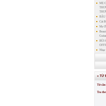
MẸ Ơ
THƯƠ
THƯ
BẬU 
Cát B
Mẹ Ơi
Beaut
Guita
BÙI 
OFFI
Nhạc 
Nhạc 
VẤN 
KIN
LƯU
GIẢN
» TỪ 
GIẢ
SƯ 
Từ cần 
GIẢN
Tra the