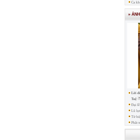
Ca kh
» ẢN
Lời d
Tuệ
Đại l
Lũ lụ
Từ hi
Phât t