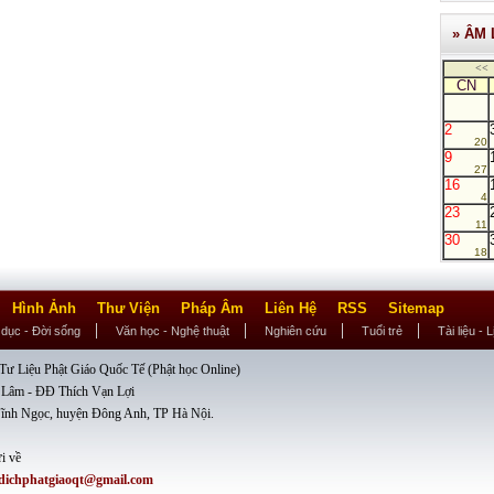
» ÂM 
<<
CN
2
20
9
27
16
4
23
11
30
18
Hình Ảnh
Thư Viện
Pháp Âm
Liên Hệ
RSS
Sitemap
 dục - Đời sống
Văn học - Nghệ thuật
Nghiên cứu
Tuổi trẻ
Tài liệu - 
ư Liệu Phật Giáo Quốc Tế (Phật học Online)
 Lâm - ĐĐ Thích Vạn Lợi
ĩnh Ngọc, huyện Đông Anh, TP Hà Nội.
i về
dichphatgiaoqt@gmail.com