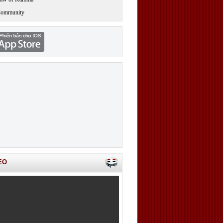
Community
EO