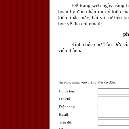
Để trang web ngày càng hoàn 
hoan hỷ đón nhận mọi ý kiến của 
kiến, thắc mắc, bài vở, tư liệu k
học về địa chỉ
email:
ph
Kính chúc chư Tôn Đức cùng to
viên thành
.
Vui lòng nhập vào Tiếng Việt có dấu:
Họ và tên
:
Địa chỉ
:
Điện thoại
:
Email
:
Tiêu đề
: