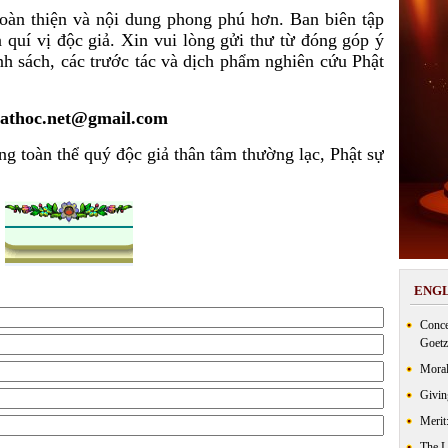
thiện và nội dung phong phú hơn. Ban biên tập
quí vị độc giả. Xin vui lòng gửi thư từ đóng góp ý
inh sách, các trước tác và dịch phẩm nghiên cứu Phật
athoc.net@gmail.com
àn thể quý độc giả thân tâm thường lạc, Phật sự
ENGL
Conce
Goetz
Moral
Givin
Merit
The 