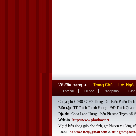
Về đầu trang
▲
Trang Chủ
Lời Ngỏ
Thời sự
Tu học
Phật pháp
Giáo
Copyright © 2009-2022 Trung Tâm Biên Phiên Dịch T
Biên tập:
TT Thích Thanh Phong - ĐĐ Thích Quảng
Địa chỉ:
Chùa Long Hưng , thôn Phương Trạch, xã V
Website
:
http://www.phathoc.net
Mọi ý kiến đóng góp phê bình, gởi bài xin vui lòng gử
Email:
phathoc.net@gmail.com
&
trungtamphien