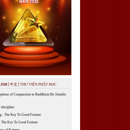
ISH
中文
THƯ VIỆN PHẬT HỌC
ptions of Compassion in Buddhism By Jennifer
 discipline
g - The Key To Good Fortune
: The Key To Good Fortune
Law of Kamma