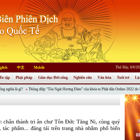
Thứ Bảy, 8/8/2
glish
中文
Mobile
Tu tập
Phật pháp
Giáo dục Đời sống
Nghiên cứu
Văn hóa
Tuổi trẻ
Lị
à gì?
»
Thông điệp “Tỏa Ngát Hương Đàm” của khóa tu Phật đản Online 2022 do Phân ban Ph
t
chân thành tri ân chư Tôn Đức Tăng Ni, cùng quý
, tác phẩm... đăng tải trên trang nhà nhằm phổ biến