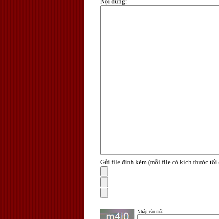
Nội dung
:
Gửi file đính kèm (mỗi file có kích thước tố
Nhập vào mã
: