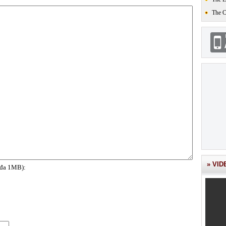
The 
» VID
i đa 1MB):