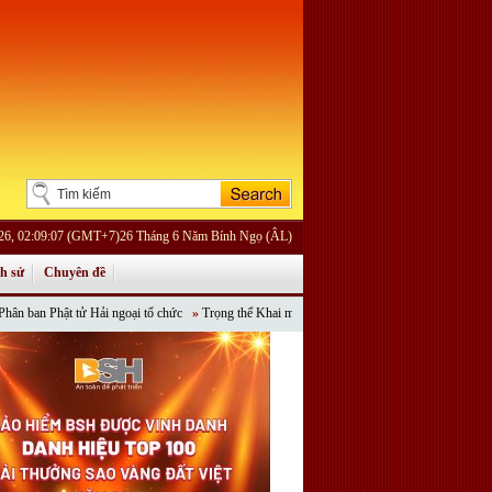
026, 02:09:07 (GMT+7)26 Tháng 6 Năm Bính Ngọ (ÂL)
ch sử
Chuyên đề
ật tử Hải ngoại tổ chức
»
Trọng thể Khai mạc Khoá tu Phật đản Online “Tỏa Ngát Hương 