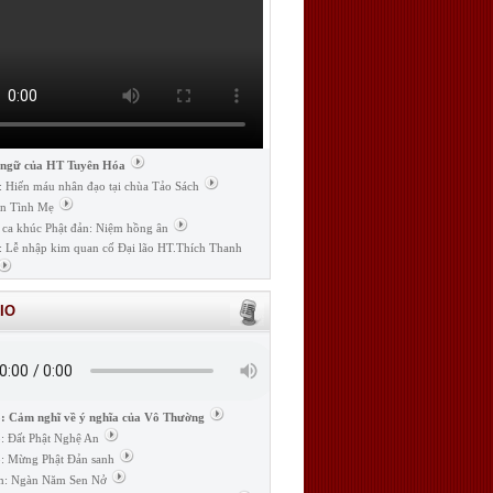
 ngữ của HT Tuyên Hóa
: Hiến máu nhân đạo tại chùa Tảo Sách
n Tình Mẹ
 ca khúc Phật đản: Niệm hồng ân
: Lễ nhập kim quan cố Đại lão HT.Thích Thanh
IO
: Cảm nghĩ về ý nghĩa của Vô Thường
: Đất Phật Nghệ An
: Mừng Phật Đản sanh
m: Ngàn Năm Sen Nở