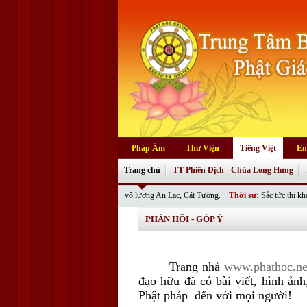
Pháp Âm
Thư Viện
Tiếng Việt
En
Trang chủ
TT Phiên Dịch - Chùa Long Hưng
 Tôn Đức cùng quý Phật tử vô lượng An Lạc, Cát Tường.
Thời sự:
Sắc tức thị không nghĩa l
PHẢN HỒI - GÓP Ý
Trang nhà
www.phathoc.ne
đạo hữu đã có bài viết, hình ảnh
Phật pháp đến với mọi người!