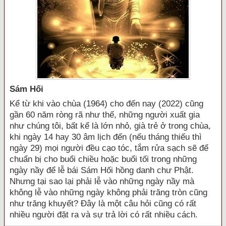
Sám Hối
Kể từ khi vào chùa (1964) cho đến nay (2022) cũng
gần 60 năm ròng rã như thế, những người xuất gia
như chúng tôi, bất kể là lớn nhỏ, già trẻ ở trong chùa,
khi ngày 14 hay 30 âm lịch đến (nếu tháng thiếu thì
ngày 29) mọi người đều cạo tóc, tắm rửa sạch sẽ để
chuẩn bị cho buổi chiều hoặc buổi tối trong những
ngày nầy để lễ bái Sám Hối hồng danh chư Phật.
Nhưng tại sao lại phải lễ vào những ngày nầy mà
không lễ vào những ngày không phải trăng tròn cũng
như trăng khuyết? Đây là một câu hỏi cũng có rất
nhiều người đặt ra và sự trả lời có rất nhiều cách.