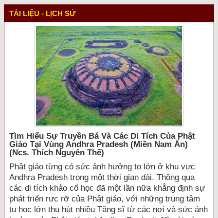
TÀI LIỆU - LỊCH SỬ
Tìm Hiểu Sự Truyền Bá Và Các Di Tích Của Phật
Giáo Tại Vùng Andhra Pradesh (miền Nam Ấn)
(ncs. Thích Nguyên Thế)
Phật giáo từng có sức ảnh hưởng to lớn ở khu vực
Andhra Pradesh trong một thời gian dài. Thông qua
các di tích khảo cổ học đã một lần nữa khẳng định sự
phát triển rực rỡ của Phật giáo, với những trung tâm
tu học lớn thu hút nhiều Tăng sĩ từ các nơi và sức ảnh