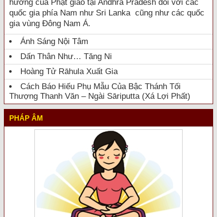
hưởng của Phật giáo tại Andhra Pradesh đối với các
quốc gia phía Nam như Sri Lanka cũng như các quốc
gia vùng Đông Nam Á.
Ánh Sáng Nội Tâm
Dấn Thân Như… Tăng Ni
Hoàng Tử Rāhula Xuất Gia
Cách Báo Hiếu Phụ Mẫu Của Bậc Thánh Tối
Thượng Thanh Văn – Ngài Sāriputta (Xá Lợi Phất)
PHÁP ÂM