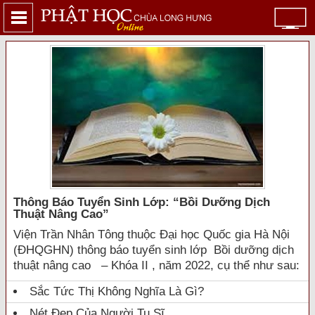
Thông Báo Tuyển Sinh Lớp: “bồi Dưỡng Dịch
Thuật Nâng Cao”
Viện Trần Nhân Tông thuộc Đại học Quốc gia Hà Nội
(ĐHQGHN) thông báo tuyển sinh lớp Bồi dưỡng dịch
thuật nâng cao – Khóa II , năm 2022, cụ thể như sau:
Sắc Tức Thị Không Nghĩa Là Gì?
Nét Đẹp Của Người Tu Sĩ