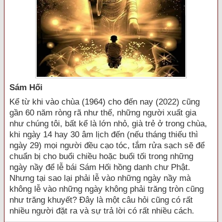
Sám Hối
Kể từ khi vào chùa (1964) cho đến nay (2022) cũng
gần 60 năm ròng rã như thế, những người xuất gia
như chúng tôi, bất kể là lớn nhỏ, già trẻ ở trong chùa,
khi ngày 14 hay 30 âm lịch đến (nếu tháng thiếu thì
ngày 29) mọi người đều cạo tóc, tắm rửa sạch sẽ để
chuẩn bị cho buổi chiều hoặc buổi tối trong những
ngày nầy để lễ bái Sám Hối hồng danh chư Phật.
Nhưng tại sao lại phải lễ vào những ngày nầy mà
không lễ vào những ngày không phải trăng tròn cũng
như trăng khuyết? Đây là một câu hỏi cũng có rất
nhiều người đặt ra và sự trả lời có rất nhiều cách.