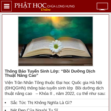
Thông Báo Tuyển Sinh Lớp: “bồi Dưỡng Dịch
Thuật Nâng Cao”
Viện Trần Nhân Tông thuộc Đại học Quốc gia Hà Nội
(ĐHQGHN) thông báo tuyển sinh lớp Bồi dưỡng dịch
thuật nâng cao – Khóa II , năm 2022, cụ thể như sau:
Sắc Tức Thị Không Nghĩa Là Gì?
Nét Đẹp Của Người Tu Sĩ