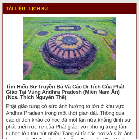
TÀI LIỆU - LỊCH SỬ
Tìm Hiểu Sự Truyền Bá Và Các Di Tích Của Phật
Giáo Tại Vùng Andhra Pradesh (miền Nam Ấn)
(ncs. Thích Nguyên Thế)
Phật giáo từng có sức ảnh hưởng to lớn ở khu vực
Andhra Pradesh trong một thời gian dài. Thông qua
các di tích khảo cổ học đã một lần nữa khẳng định sự
phát triển rực rỡ của Phật giáo, với những trung tâm
tu học lớn thu hút nhiều Tăng sĩ từ các nơi và sức ảnh