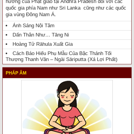
hưởng của Phật giáo tại Andhra Pradesh đối với các
quốc gia phía Nam như Sri Lanka cũng như các quốc
gia vùng Đông Nam Á.
Ánh Sáng Nội Tâm
Dấn Thân Như… Tăng Ni
Hoàng Tử Rāhula Xuất Gia
Cách Báo Hiếu Phụ Mẫu Của Bậc Thánh Tối
Thượng Thanh Văn – Ngài Sāriputta (Xá Lợi Phất)
PHÁP ÂM