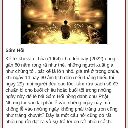
Sám Hối
Kể từ khi vào chùa (1964) cho đến nay (2022) cũng
gần 60 năm ròng rã như thế, những người xuất gia
như chúng tôi, bất kể là lớn nhỏ, già trẻ ở trong chùa,
khi ngày 14 hay 30 âm lịch đến (nếu tháng thiếu thì
ngày 29) mọi người đều cạo tóc, tắm rửa sạch sẽ để
chuẩn bị cho buổi chiều hoặc buổi tối trong những
ngày nầy để lễ bái Sám Hối hồng danh chư Phật.
Nhưng tại sao lại phải lễ vào những ngày nầy mà
không lễ vào những ngày không phải trăng tròn cũng
như trăng khuyết? Đây là một câu hỏi cũng có rất
nhiều người đặt ra và sự trả lời có rất nhiều cách.