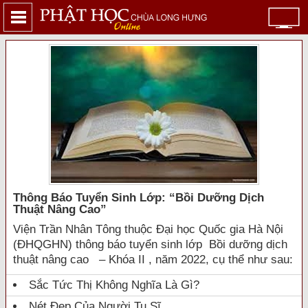
Thông Báo Tuyển Sinh Lớp: “bồi Dưỡng Dịch
Thuật Nâng Cao”
Viện Trần Nhân Tông thuộc Đại học Quốc gia Hà Nội
(ĐHQGHN) thông báo tuyển sinh lớp Bồi dưỡng dịch
thuật nâng cao – Khóa II , năm 2022, cụ thể như sau:
Sắc Tức Thị Không Nghĩa Là Gì?
Nét Đẹp Của Người Tu Sĩ