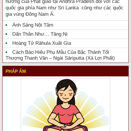
hưởng của Phật giáo tại Andhra Pradesh đối với các
quốc gia phía Nam như Sri Lanka cũng như các quốc
gia vùng Đông Nam Á.
Ánh Sáng Nội Tâm
Dấn Thân Như… Tăng Ni
Hoàng Tử Rāhula Xuất Gia
Cách Báo Hiếu Phụ Mẫu Của Bậc Thánh Tối
Thượng Thanh Văn – Ngài Sāriputta (Xá Lợi Phất)
PHÁP ÂM