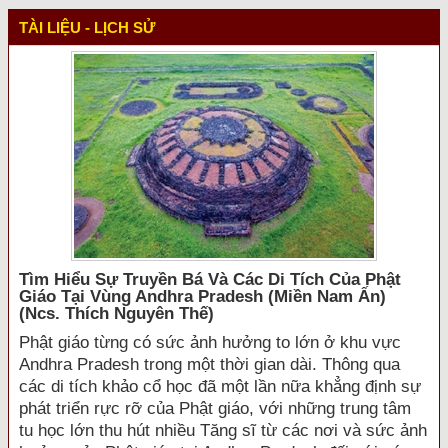
TÀI LIỆU - LỊCH SỬ
Tìm Hiểu Sự Truyền Bá Và Các Di Tích Của Phật
Giáo Tại Vùng Andhra Pradesh (miền Nam Ấn)
(ncs. Thích Nguyên Thế)
Phật giáo từng có sức ảnh hưởng to lớn ở khu vực
Andhra Pradesh trong một thời gian dài. Thông qua
các di tích khảo cổ học đã một lần nữa khẳng định sự
phát triển rực rỡ của Phật giáo, với những trung tâm
tu học lớn thu hút nhiều Tăng sĩ từ các nơi và sức ảnh