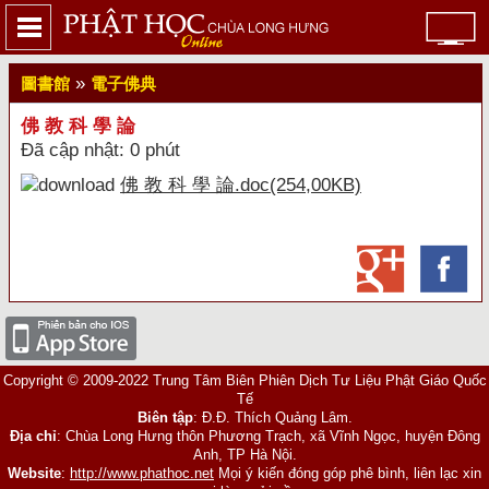
»
圖書館
電子佛典
佛 教 科 學 論
Đã cập nhật: 0 phút
佛 教 科 學 論.doc(254,00KB)
Copyright © 2009-2022 Trung Tâm Biên Phiên Dịch Tư Liệu Phật Giáo Quốc
Tế
Biên tập
: Đ.Đ. Thích Quảng Lâm.
Địa chỉ
: Chùa Long Hưng thôn Phương Trạch, xã Vĩnh Ngọc, huyện Đông
Anh, TP Hà Nội.
Website
:
http://www.phathoc.net
Mọi ý kiến đóng góp phê bình, liên lạc xin