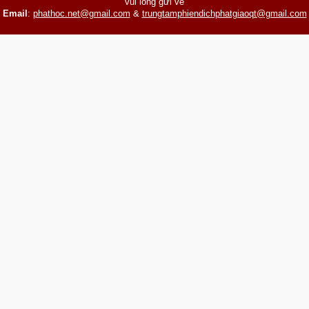
vui lòng gửi về
Email
:
phathoc.net@gmail.com
&
trungtamphiendichphatgiaoqt@gmail.com