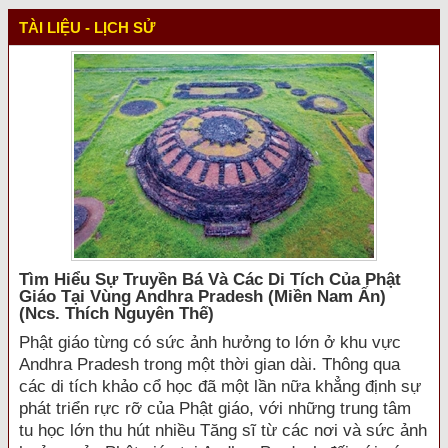
TÀI LIỆU - LỊCH SỬ
Tìm Hiểu Sự Truyền Bá Và Các Di Tích Của Phật
Giáo Tại Vùng Andhra Pradesh (miền Nam Ấn)
(ncs. Thích Nguyên Thế)
Phật giáo từng có sức ảnh hưởng to lớn ở khu vực
Andhra Pradesh trong một thời gian dài. Thông qua
các di tích khảo cổ học đã một lần nữa khẳng định sự
phát triển rực rỡ của Phật giáo, với những trung tâm
tu học lớn thu hút nhiều Tăng sĩ từ các nơi và sức ảnh