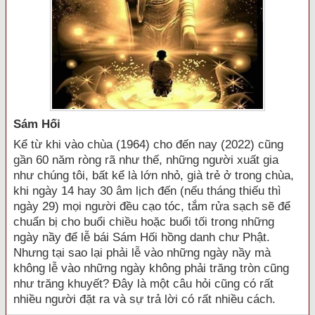
Sám Hối
Kể từ khi vào chùa (1964) cho đến nay (2022) cũng
gần 60 năm ròng rã như thế, những người xuất gia
như chúng tôi, bất kể là lớn nhỏ, già trẻ ở trong chùa,
khi ngày 14 hay 30 âm lịch đến (nếu tháng thiếu thì
ngày 29) mọi người đều cạo tóc, tắm rửa sạch sẽ để
chuẩn bị cho buổi chiều hoặc buổi tối trong những
ngày nầy để lễ bái Sám Hối hồng danh chư Phật.
Nhưng tại sao lại phải lễ vào những ngày nầy mà
không lễ vào những ngày không phải trăng tròn cũng
như trăng khuyết? Đây là một câu hỏi cũng có rất
nhiều người đặt ra và sự trả lời có rất nhiều cách.