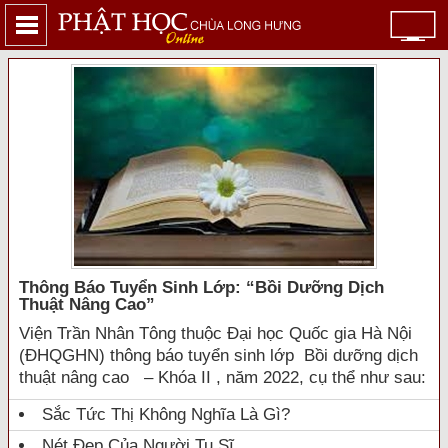
Thông Báo Tuyển Sinh Lớp: “bồi Dưỡng Dịch
Thuật Nâng Cao”
Viện Trần Nhân Tông thuộc Đại học Quốc gia Hà Nội
(ĐHQGHN) thông báo tuyển sinh lớp Bồi dưỡng dịch
thuật nâng cao – Khóa II , năm 2022, cụ thể như sau:
Sắc Tức Thị Không Nghĩa Là Gì?
Nét Đẹp Của Người Tu Sĩ