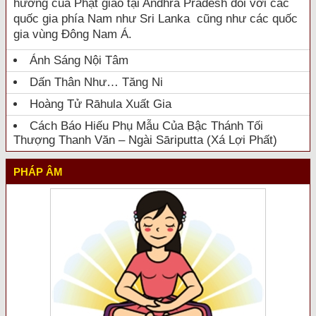
hưởng của Phật giáo tại Andhra Pradesh đối với các
quốc gia phía Nam như Sri Lanka cũng như các quốc
gia vùng Đông Nam Á.
Ánh Sáng Nội Tâm
Dấn Thân Như… Tăng Ni
Hoàng Tử Rāhula Xuất Gia
Cách Báo Hiếu Phụ Mẫu Của Bậc Thánh Tối
Thượng Thanh Văn – Ngài Sāriputta (Xá Lợi Phất)
PHÁP ÂM