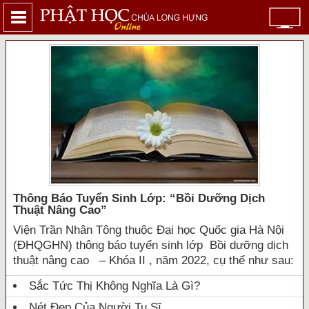
Thông Báo Tuyển Sinh Lớp: “bồi Dưỡng Dịch
Thuật Nâng Cao”
Viện Trần Nhân Tông thuộc Đại học Quốc gia Hà Nội
(ĐHQGHN) thông báo tuyển sinh lớp Bồi dưỡng dịch
thuật nâng cao – Khóa II , năm 2022, cụ thể như sau:
Sắc Tức Thị Không Nghĩa Là Gì?
Nét Đẹp Của Người Tu Sĩ