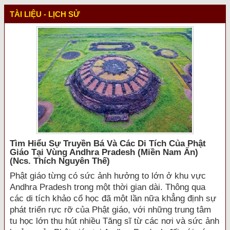
TÀI LIỆU - LỊCH SỬ
Tìm Hiểu Sự Truyền Bá Và Các Di Tích Của Phật
Giáo Tại Vùng Andhra Pradesh (miền Nam Ấn)
(ncs. Thích Nguyên Thế)
Phật giáo từng có sức ảnh hưởng to lớn ở khu vực
Andhra Pradesh trong một thời gian dài. Thông qua
các di tích khảo cổ học đã một lần nữa khẳng định sự
phát triển rực rỡ của Phật giáo, với những trung tâm
tu học lớn thu hút nhiều Tăng sĩ từ các nơi và sức ảnh