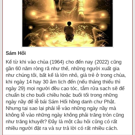
Sám Hối
Kể từ khi vào chùa (1964) cho đến nay (2022) cũng
gần 60 năm ròng rã như thế, những người xuất gia
như chúng tôi, bất kể là lớn nhỏ, già trẻ ở trong chùa,
khi ngày 14 hay 30 âm lịch đến (nếu tháng thiếu thì
ngày 29) mọi người đều cạo tóc, tắm rửa sạch sẽ để
chuẩn bị cho buổi chiều hoặc buổi tối trong những
ngày nầy để lễ bái Sám Hối hồng danh chư Phật.
Nhưng tại sao lại phải lễ vào những ngày nầy mà
không lễ vào những ngày không phải trăng tròn cũng
như trăng khuyết? Đây là một câu hỏi cũng có rất
nhiều người đặt ra và sự trả lời có rất nhiều cách.