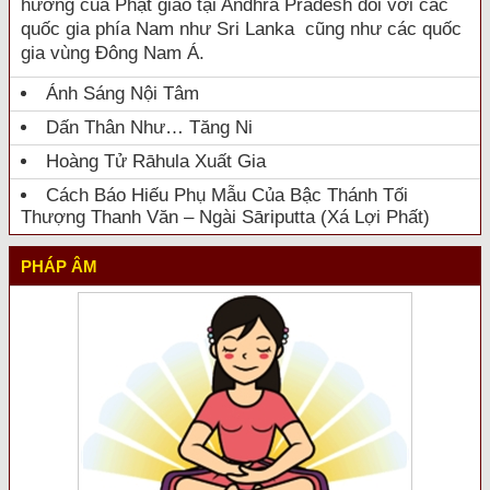
hưởng của Phật giáo tại Andhra Pradesh đối với các
quốc gia phía Nam như Sri Lanka cũng như các quốc
gia vùng Đông Nam Á.
Ánh Sáng Nội Tâm
Dấn Thân Như… Tăng Ni
Hoàng Tử Rāhula Xuất Gia
Cách Báo Hiếu Phụ Mẫu Của Bậc Thánh Tối
Thượng Thanh Văn – Ngài Sāriputta (Xá Lợi Phất)
PHÁP ÂM