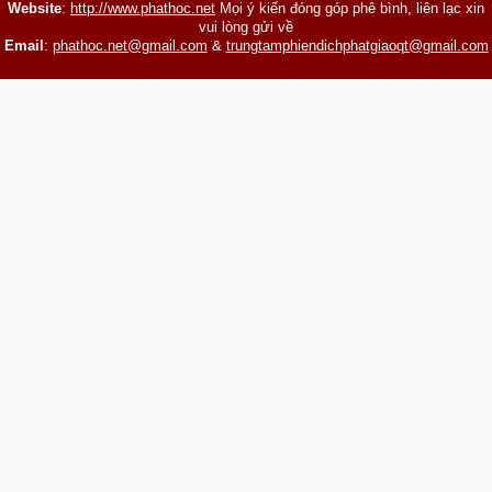
Website
:
http://www.phathoc.net
Mọi ý kiến đóng góp phê bình, liên lạc xin
vui lòng gửi về
Email
:
phathoc.net@gmail.com
&
trungtamphiendichphatgiaoqt@gmail.com