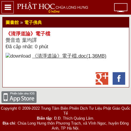
»
圖書館
電子佛典
《清淨道論》電子檔
覺音造 葉均譯
Đã cập nhật: 0 phút
《清淨道論》電子檔.doc(1,36MB)
Copyright © 2009-2022 Trung Tâm Biên Phiên Dịch Tư Liệu Phật Giáo Quốc
Tế
Biên tập
: Đ.Đ. Thích Quảng Lâm.
Địa chỉ
: Chùa Long Hưng thôn Phương Trạch, xã Vĩnh Ngọc, huyện Đông
Anh, TP Hà Nội.