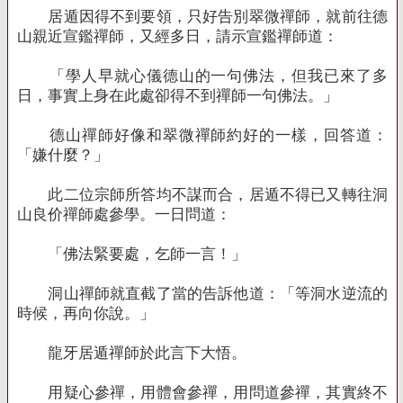
居遁因得不到要領，只好告別翠微禪師，就前往德
山親近宣鑑禪師，又經多日，請示宣鑑禪師道：
「學人早就心儀德山的一句佛法，但我已來了多
日，事實上身在此處卻得不到禪師一句佛法。」
德山禪師好像和翠微禪師約好的一樣，回答道：
「嫌什麼？」
此二位宗師所答均不謀而合，居遁不得已又轉往洞
山良价禪師處參學。一日問道：
「佛法緊要處，乞師一言！」
洞山禪師就直截了當的告訴他道：「等洞水逆流的
時候，再向你說。」
龍牙居遁禪師於此言下大悟。
用疑心參禪，用體會參禪，用問道參禪，其實終不