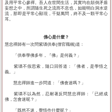
及用平常心參禪。吾人在世間生活，其實均在顛倒矛盾
妄想之中，所謂隨生死之流而不息也，如能明白洞水逆
流，那即是平常心顯現，千疑萬問，終不及一顆平常心
耳。
佛心是什麼？
慧忠禪師有一次問紫璘供奉
(
僧官職稱
)
道：
「供奉學佛多年，『佛』是何義？」
紫璘不假思索，隨口回答道：「佛者，是學悟之
義。」
慧忠禪師進一步問道：「佛會迷嗎？」
紫璘不以為然，忍耐著反問慧忠禪師：「已經成
佛，怎會迷呢？」
「既然不迷，覺悟作什麼呢？」