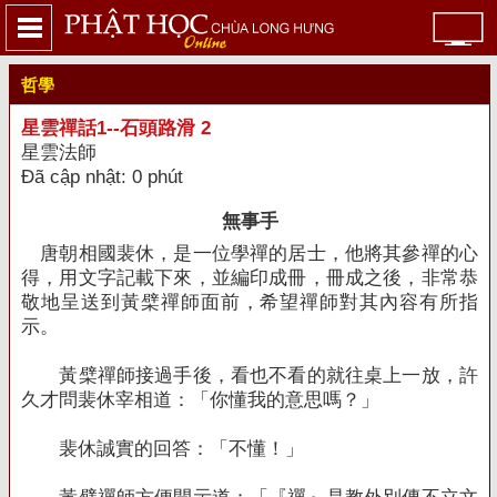
哲學
星雲禪話1--石頭路滑 2
星雲法師
Đã cập nhật: 0 phút
無事手
唐朝相國裴休，是一位學禪的居士，他將其參禪的心
得，用文字記載下來，並編印成冊，冊成之後，非常恭
敬地呈送到黃檗禪師面前，希望禪師對其內容有所指
示。
黃檗禪師接過手後，看也不看的就往桌上一放，許
久才問裴休宰相道：「你懂我的意思嗎？」
裴休誠實的回答：「不懂！」