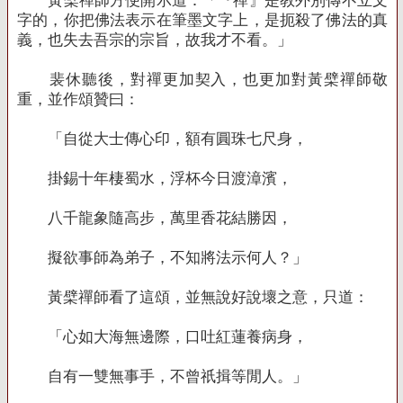
黃檗禪師方便開示道：「『禪』是教外別傳不立文
字的，你把佛法表示在筆墨文字上，是扼殺了佛法的真
義，也失去吾宗的宗旨，故我才不看。」
裴休聽後，對禪更加契入，也更加對黃檗禪師敬
重，並作頌贊曰：
「自從大士傳心印，額有圓珠七尺身，
掛錫十年棲蜀水，浮杯今日渡漳濱，
八千龍象隨高步，萬里香花結勝因，
擬欲事師為弟子，不知將法示何人？」
黃檗禪師看了這頌，並無說好說壞之意，只道：
「心如大海無邊際，口吐紅蓮養病身，
自有一雙無事手，不曾祇揖等閒人。」