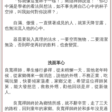
「你就像這隻杯子一樣！」南隱禪師說道：「你心
中滿是學者的看法與想法，如不事先將自己心中的杯子
空掉，叫我如何對你說禪？」
自滿、傲慢，一直懷著成見的人，就算天降甘露，
也無法流入他的心中。
器皿要裝入真理的法水，一要空而無物，二要清潔
無染，否則即使再好的飲料，也會變質。
洗面革心
良寬禪師，畢生修行參禪，從未稍懈一天，當他老年時
候，從家鄉傳來一個消息，說他的外甥，不務正業，吃
喝玩樂，快要傾家蕩產，家鄉父老，希望這位禪師舅
舅，能大發慈悲，救救外甥，勸他回頭是岸，從新做
人。
良寬禪師終於為鄉情所感，就不辭辛苦，走了三天
的路程，回到童年的家鄉。良寬禪師終於和多年沒見過