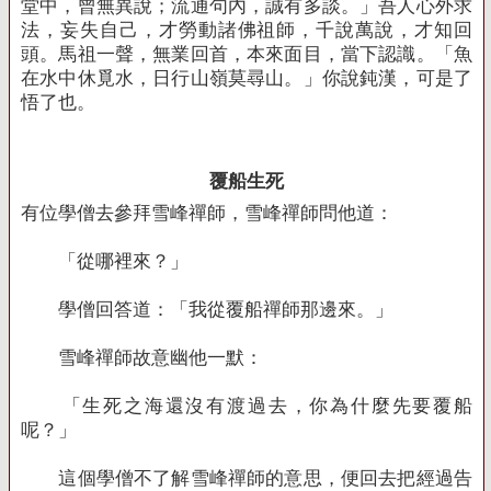
堂中，曾無異說；流通句內，誠有多談。」吾人心外求
法，妄失自己，才勞動諸佛祖師，千說萬說，才知回
頭。馬祖一聲，無業回首，本來面目，當下認識。「魚
在水中休覓水，日行山嶺莫尋山。」你說鈍漢，可是了
悟了也。
覆船生死
有位學僧去參拜雪峰禪師，雪峰禪師問他道：
「從哪裡來？」
學僧回答道：「我從覆船禪師那邊來。」
雪峰禪師故意幽他一默：
「生死之海還沒有渡過去，你為什麼先要覆船
呢？」
這個學僧不了解雪峰禪師的意思，便回去把經過告