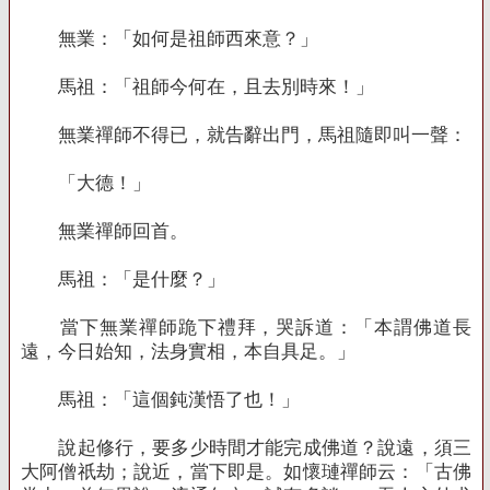
無業：「如何是祖師西來意？」
馬祖：「祖師今何在，且去別時來！」
無業禪師不得已，就告辭出門，馬祖隨即叫一聲：
「大德！」
無業禪師回首。
馬祖：「是什麼？」
當下無業禪師跪下禮拜，哭訴道：「本謂佛道長
遠，今日始知，法身實相，本自具足。」
馬祖：「這個鈍漢悟了也！」
說起修行，要多少時間才能完成佛道？說遠，須三
大阿僧祇劫；說近，當下即是。如懷璉禪師云：「古佛