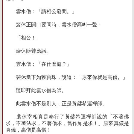
雲水僧：「請相公發問。」
裴休正開口要問時，雲水僧高叫一聲：
「相公！」
裴休隨聲應諾。
雲水僧：「在什麼處？」
裴休當下如獲寶珠，說道：「原來你就是高僧。」
隨即拜此雲水僧為師。
此雲水僧不是別人，正是黃檗希運禪師。
裴休宰相真是奉行了黃檗希運禪師說的「不著佛
求，不著法求，不著僧求，當作如是求！」原來真儀是
真儀，高僧是高僧！