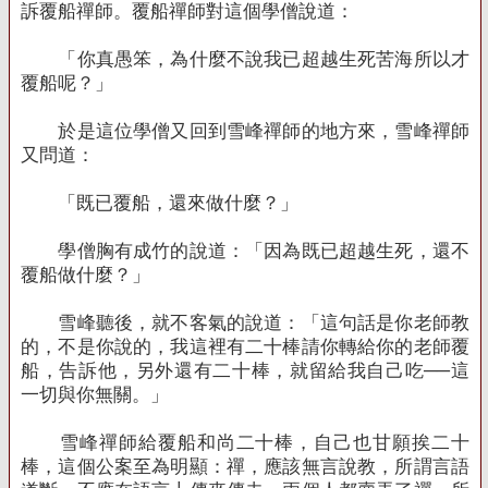
訴覆船禪師。覆船禪師對這個學僧說道：
「你真愚笨，為什麼不說我已超越生死苦海所以才
覆船呢？」
於是這位學僧又回到雪峰禪師的地方來，雪峰禪師
又問道：
「既已覆船，還來做什麼？」
學僧胸有成竹的說道：「因為既已超越生死，還不
覆船做什麼？」
雪峰聽後，就不客氣的說道：「這句話是你老師教
的，不是你說的，我這裡有二十棒請你轉給你的老師覆
船，告訴他，另外還有二十棒，就留給我自己吃──這
一切與你無關。」
雪峰禪師給覆船和尚二十棒，自己也甘願挨二十
棒，這個公案至為明顯：禪，應該無言說教，所謂言語