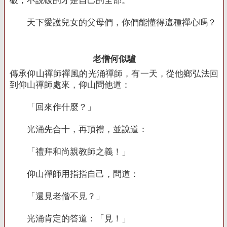
破，不說破的才是自己的全部。
天下愛護兒女的父母們，你們能懂得這種禪心嗎？
老僧何似驢
傳承仰山禪師禪風的光涌禪師，有一天，從他鄉弘法回
到仰山禪師處來，仰山問他道：
「回來作什麼？」
光涌先合十，再頂禮，並說道：
「禮拜和尚親教師之義！」
仰山禪師用指指自己，問道：
「還見老僧不見？」
光涌肯定的答道：「見！」