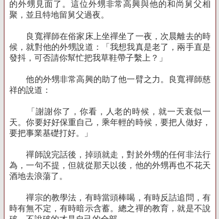
的外甥見面了。這位外甥非常高興與他的和尚舅父相
聚，並且特地留舅父過夜。
良寬禪師在俗家床上坐禪坐了一夜，次晨離去的時
候，就對他的外甥說道：「我想我真是老了，兩手直是
發抖，可否請你幫忙把我草鞋帶子繫上？」
他的外甥非常高興的助了他一臂之力。良寬禪師慈
祥的說道：
「謝謝你了，你看，人老的時候，就一天衰似一
天。你要好好保重自己，乘年輕的時候，要把人做好，
要把事業基礎打好。」
禪師說完話後，掉頭就走，對於外甥的任何非法行
為，一句不提，但就從那天以後，他的外甥再也不花天
酒地去浪蕩了。
禪宗的教學法，有時當頭棒喝，有時反詰追問，有
時有無不定，有時暗示含蓄。總之禪的教育，就是不說