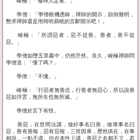
峻極：「修禪入定者。」
學僧：「學僧根機愚昧，禪師的開示，顛倒難明，
懇求禪師還是用簡明易曉的言辭開示吧！」
峻極：「所謂惡者，惡不從善。善者，善不從
惡。」
學僧如墮五里霧中，仍然茫然。良久，峻極禪師問
學僧道：「懂了嗎？」
學僧：「不懂。」
峻極：「行惡者無善念，行善者無惡心，所以說善
惡如浮雲，無所生也無所滅。」
學僧於言下有悟。
善惡，在世間法講，做好事名曰善，做壞事名曰
惡，善有善報，惡有惡報，三世因果，歷然俱在，在事
相說，一點不虛。但在本性上講，善惡之名都不立，若