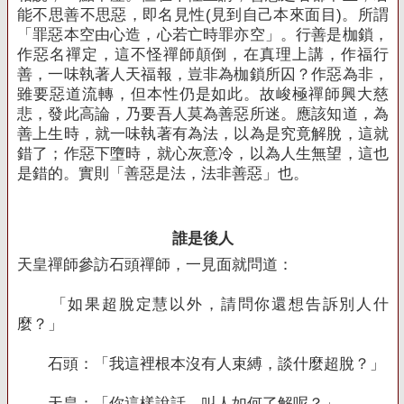
能不思善不思惡，即名見性
(
見到自己本來面目
)
。所謂
「罪惡本空由心造，心若亡時罪亦空」。行善是枷鎖，
作惡名禪定，這不怪禪師顛倒，在真理上講，作福行
善，一味執著人天福報，豈非為枷鎖所囚？作惡為非，
雖要惡道流轉，但本性仍是如此。故峻極禪師興大慈
悲，發此高論，乃要吾人莫為善惡所迷。應該知道，為
善上生時，就一味執著有為法，以為是究竟解脫，這就
錯了；作惡下墮時，就心灰意冷，以為人生無望，這也
是錯的。實則「善惡是法，法非善惡」也。
誰是後人
天皇禪師參訪石頭禪師，一見面就問道：
「如果超脫定慧以外，請問你還想告訴別人什
麼？」
石頭：「我這裡根本沒有人束縛，談什麼超脫？」
天皇：「你這樣說話，叫人如何了解呢？」