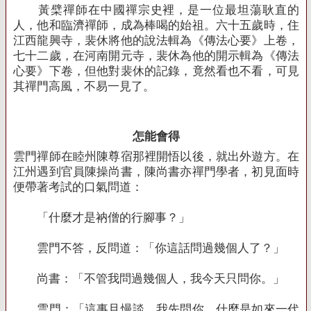
黃檗禪師在中國禪宗史裡，是一位最坦蕩耿直的
人，他和臨濟禪師，成為棒喝的始祖。六十五歲時，住
江西龍興寺，裴休將他的說法輯為《傳法心要》上卷，
七十二歲，在河南開元寺，裴休為他的開示輯為《傳法
心要》下卷，但他對裴休的記錄，竟然看也不看，可見
其禪門高風，不易一見了。
怎能會得
雲門禪師在睦州陳尊宿那裡開悟以後，就出外遊方。在
江州遇到官員陳操尚書，陳尚書亦禪門學者，初見面時
便帶著考試的口氣問道：
「什麼才是衲僧的行腳事？」
雲門不答，反問道：「你這話問過幾個人了？」
尚書：「不管我問過幾個人，我今天只問你。」
雲門：「這事且慢談，我先問你，什麼是如來一代