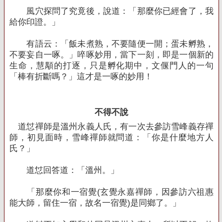
風穴探問了究竟後，說道：「那麼你已經會了，我
給你印證。」
有語云：「飯未煮熟，不要隨便一開；蛋未孵熟，
不要妄自一啄。」啐啄妙用，當下一刻，即是一個新的
生命，慧顒的打逐，只是孵化期中，文偃門人的一句
「棒有折斷嗎？」這才是一啄的妙用！
不得不說
道怤禪師是溫州永義人氏，有一次去參訪雪峰義存禪
師，初見面時，雪峰禪師就問道：「你是什麼地方人
氏？」
道怤回答道：「溫州。」
「那麼你和一宿覺
(
玄覺永嘉禪師，因參訪六祖惠
能大師，留住一宿，故名一宿覺
)
是同鄉了。」