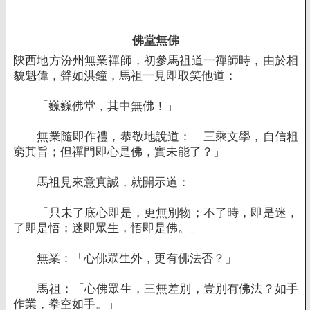
佛堂無佛
陝西地方汾州無業禪師，初參馬祖道一禪師時，由於相
貌魁偉，聲如洪鐘，馬祖一見即取笑他道：
「巍巍佛堂，其中無佛！」
無業隨即作禮，恭敬地說道：「三乘文學，自信粗
窮其旨；但禪門即心是佛，實未能了？」
馬祖見來意真誠，就開示道：
「只未了底心即是，更無別物；不了時，即是迷，
了即是悟；迷即眾生，悟即是佛。」
無業：「心佛眾生外，更有佛法否？」
馬祖：「心佛眾生，三無差別，豈別有佛法？如手
作業，拳空如手。」