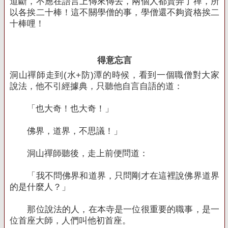
道斷，不應在語言上傳來傳去，兩個人都賣弄了禪，所
以各挨二十棒！這不關學僧的事，學僧還不夠資格挨二
十棒哩！
得意忘言
洞山禪師走到
(
水
+
防
)
潭的時候，看到一個職僧對大家
說法，他不引經據典，只聽他自言自語的道：
「也大奇！也大奇！」
佛界，道界，不思議！」
洞山禪師聽後，走上前便問道：
「我不問佛界和道界，只問剛才在這裡說佛界道界
的是什麼人？」
那位說法的人，在本寺是一位很重要的職事，是一
位首座大師，人們叫他初首座。