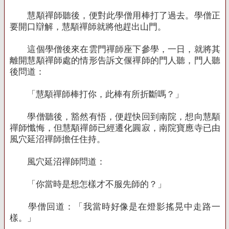
慧顒禪師聽後，便對此學僧用棒打了過去。學僧正
要開口辯解，慧顒禪師就將他趕出山門。
這個學僧後來在雲門禪師座下參學，一日，就將其
離開慧顒禪師處的情形告訴文偃禪師的門人聽，門人聽
後問道：
「慧顒禪師棒打你，此棒有所折斷嗎？」
學僧聽後，豁然有悟，便趕快回到南院，想向慧顒
禪師懺悔，但慧顒禪師已經遷化圓寂，南院寶應寺已由
風穴延沼禪師擔任住持。
風穴延沼禪師問道：
「你當時是想怎樣才不服先師的？」
學僧回道：「我當時好像是在燈影搖晃中走路一
樣。」