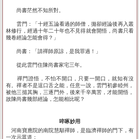
尚書茫然不知所對。
雲門：「十經五論看過的師僧，拋卻經論後再入叢
林修行，經過十年二十年也不見得就會開悟，尚書只看
幾卷經論怎能會得？」
尚書：「請禪師原諒，是我罪過！」
從此雲門住陳尚書家宅三年。
禪門證悟，不怕不開口，只要一開口，就知有沒
有。禪者不是逞口舌之能，任意一說，雲門初參睦州，
被他三搥其胸，三逐門外，後來千辛萬苦，才能開悟，
故陳尚書幾部經論，怎能相比呢？
啐啄妙用
河南寶應院的南院慧顒禪師，是臨濟禪師的門下，有
一次示眾道：