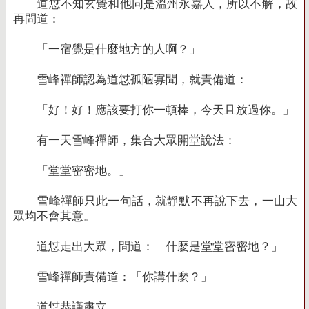
道怤不知玄覺和他同是溫州永嘉人，所以不解，故
再問道：
「一宿覺是什麼地方的人啊？」
雪峰禪師認為道怤孤陋寡聞，就責備道：
「好！好！應該要打你一頓棒，今天且放過你。」
有一天雪峰禪師，集合大眾開堂說法：
「堂堂密密地。」
雪峰禪師只此一句話，就靜默不再說下去，一山大
眾均不會其意。
道怤走出大眾，問道：「什麼是堂堂密密地？」
雪峰禪師責備道：「你講什麼？」
道怤恭謹肅立。