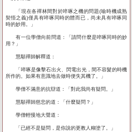
「現在各禪林間對於啐啄之機的問題
(
喻時機成熟
契悟之義
)
僅具有啐啄同時的體而已，尚未具有啐啄同
時的妙用。」
有一位學僧向前問道：「請問什麼是啐啄同時的妙
用？」
慧顒禪師解釋道：
「啐啄是像擊石出火、閃電出光，間不容髮的時機
所作的。如果有意識地去做時便失其機了。」
學僧不滿意的抗辯道：「對此我尚有疑問。」
慧顒禪師慈悲的道：「什麼疑問？」
學僧輕慢地大聲道：
「已經不是疑問，是你說的更教人糊塗了。」