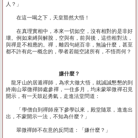
人？」
在這一喝之下，天皇豁然大悟！
在真理實相中，本來一切如空，沒有相對的是非好
壞。例如束縛與解脫，空與有，前與後，這些相對法，
與禪是不相應的。禪，離四句絕百非，無論什麼，甚至
都不許有此一概念的，學者若能空諸所有，不悟而何？
嫌什麼？
龍牙山的居遁禪師，為求大徹大悟，就誠誠懇懇的到
終南山翠微禪師處參禪，一住多月，均未蒙翠微禪召見
開示，有一天鼓起勇氣，走進法堂問道：
「學僧自到禪師座下參學以來，殿堂隨眾，進進出
出，不蒙開示一法，不知為什麼？」
翠微禪師不在意的反問道：「嫌什麼？」