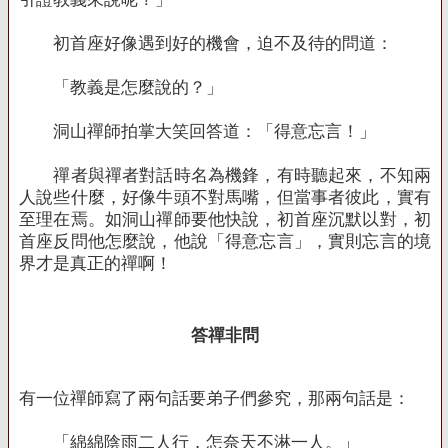
初首座好像遇到好的機會，迫不及待的問道：
「教義是怎麼說的？」
洞山禪師拍掌大笑回答道：「得意忘言！」
禪者與禪者對話時名為機鋒，有時聽起來，不知兩
人說些什麼，好像牛頭不對馬嘴，但當事者彼此，實有
至理在焉。如洞山禪師要他快說，初首座沉默以對，初
首座反問他怎麼說，他說「得意忘言」，實則忘言的境
界才是真正的禪啊！
答禪非問
有一位禪師寫了兩句話要弟子們參究，那兩句話是：
「綿綿陰雨二人行，怎奈天不淋一人。」