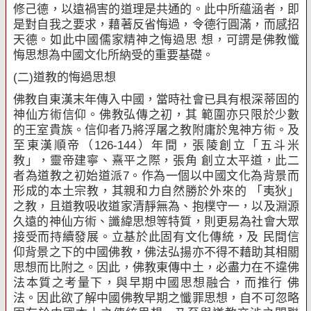
修己德，以遠禍害的道理是共通的。此中所蘊涵者，即
是對自我之要求，藉著反省悔過，令德行圓滿，而感招
天德。如此中國儒家精神之悔過思 想，可謂是佛教懺
悔思想為中國文化所納受的重要基礎。
(
二
)
道教的悔過思想
佛教自東漢末年傳入中國，當時社會已具有根深蒂固的
神仙方術信仰。佛教弘傳之初，其 範圍亦只限於少數
的王室貴族。信仰者乃將浮屠之教附庸於鬼神方術。及
至東漢順帝（
126-144
）年間，張陵創立「五斗米
教」，靈帝建寧、熹平之際，張角 創立太平道，此二
者為道教之初始道派
7
。作為一個以中國文化為背景而
形成的本土宗教，其親和力自然勝於外來的 「夷狄」
之教，且道教吸收道家清靜無為、抱樸守一，以及淵源
久遠的神仙方術、讖緯思想等特質，則更易為社會大眾
接受而持續發展。立基於此固有文化傳統，及 民間信
仰背景之下的中國佛教，佛法弘揚亦不得不藉助其相關
思想而比附之。因此，佛教東傳中土，必盡力在不違佛
法本質之考量下，與早期中國思想融合，而推行 佛
法。因此欲了解中國佛教早期之懺罪思想，自不可忽略