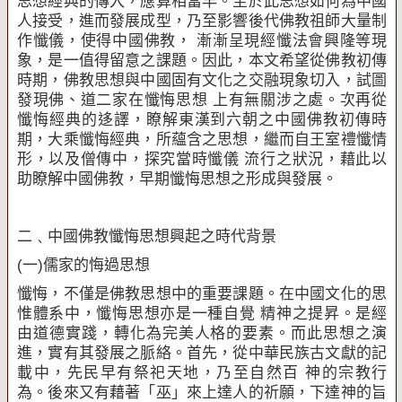
思想經典的傳入，應算相當早。至於此思想如何為中國
人接受，進而發展成型，乃至影響後代佛教祖師大量制
作懺儀，使得中國佛教， 漸漸呈現經懺法會興隆等現
象，是一值得留意之課題。因此，本文希望從佛教初傳
時期，佛教思想與中國固有文化之交融現象切入，試圖
發現佛、道二家在懺悔思想 上有無關涉之處。次再從
懺悔經典的迻譯，瞭解東漢到六朝之中國佛教初傳時
期，大乘懺悔經典，所蘊含之思想，繼而自王室禮懺情
形，以及僧傳中，探究當時懺儀 流行之狀況，藉此以
助瞭解中國佛教，早期懺悔思想之形成與發展。
二﹑中國佛教懺悔思想興起之時代背景
(
一
)
儒家的悔過思想
懺悔，不僅是佛教思想中的重要課題。在中國文化的思
惟體系中，懺悔思想亦是一種自覺 精神之提昇。是經
由道德實踐，轉化為完美人格的要素。而此思想之演
進，實有其發展之脈絡。首先，從中華民族古文獻的記
載中，先民早有祭祀天地，乃至自然百 神的宗教行
為。後來又有藉著「巫」來上達人的祈願，下達神的旨