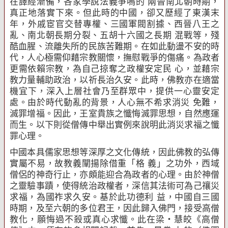
在譯經漸備，各家學說法義爭鳴的 兩晉南北朝時期，
真正地落實下來。但此時的中國，卻又歷經了東漢末
年，外戚宦官交替專權、三國軍閥割據、西晉八王之
亂、南北朝長期分裂、五胡十六國之長期 混戰等，殘
酷血腥、流離失所的民族苦難期。在如此動盪不安的時
代，人心極需仰藉宗教關懷，撫慰戰爭的傷痛。為政者
更需依賴宗教，為自己掠奪之政權安定民 心，並藉宗
教力量輔助政治，以祈長治久安。此時，佛教亦在適當
機宜下，深入上層社會乃至群眾中，提供一心靈安定
處。由於時代動亂的背景，人心無不希求消災 免難，
滅罪增福。因此，王室貴族之懺悔滅罪思想，自然應運
而生。以下則從僧傳中舉出實例來說明此消災求福之懺
罪心理。
中國本具儒家思想等深厚之文化傳統，因此佛教的弘傳
實屬不易，故教義闡揚除借重「格 義」之功外，西域
僧侶的神奇行止，亦頗能迎合為政者的心理。由於神僧
之靈驗事蹟，使得統治政權者，深信其法術可為己禳災
求福，為國祚求久安。基於此功德利 益，中國自三國
時期，及至六朝的多位君王，因此歸入佛門，接受高僧
教化，願悔過不殺或真心求懺。此在梁‧慧皎《高僧