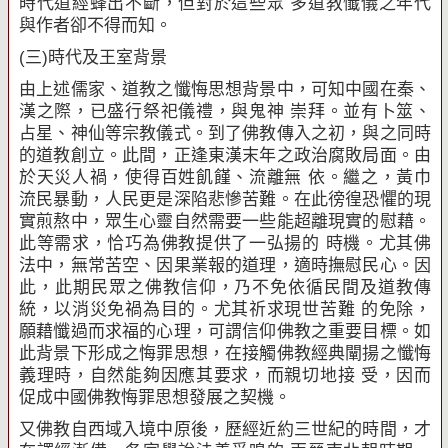
時代道經蜂出不斷，但對於這些眾 多道教懺儀之年代
與作者卻不得而知。
(
三
)
時代及王室背景
由上述儒家、道教之懺悔思想背景中，可知中國在秦、
漢之際，已盛行祭祀儀禮，與鬼神 崇拜。並有卜筮、
占星、神仙等宗教儀式。到了佛教傳入之初，與之同時
的道教創立。此間，正逢東漢末年之政治腐敗局面。由
於天災人禍，使得百姓飢饉、流離無 依。繼之，黃巾
流民暴動，人民更是深陷悲慘苦難。在此徬徨恐懼的現
實煎熬中，眾生心靈自然需要一些能超離現實的慰藉。
此等需求，恰巧為佛教提供了一弘揚的 時機。尤其佛
法中，無常苦空、因果業報的道理，適時撫慰民心。因
此，此期民眾之佛教信仰，乃不免依循民間及道教傳
統，以消災免禍為目的。尤其祈求現世苦難 的免除，
願藉懺過而求福的心理，可謂信仰佛教之重要目標。如
此背景下形成之悔罪思想，在接觸佛教經典闡揚之懺悔
義理時，自然能夠因應其要求，而親切地接 受，因而
促成中國佛教悔罪思想發展之契機。
又佛教自西域入境中原後，歷經近約三世紀的時間，才