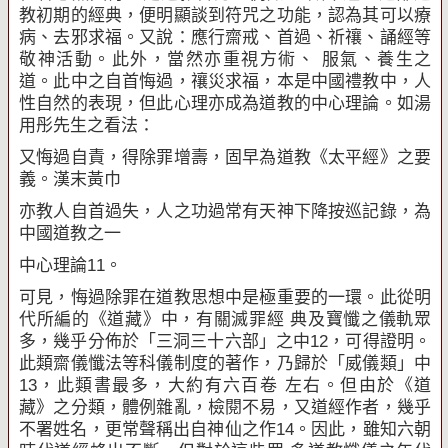
教初期的經典，便明顯談到符咒之功能，認為其可以療
病、去邪求福。又說：應行齋戒、首過、祈禳、誦經等
敬神活動。此外，當然亦重視方術、 服氣、養生之
道。此中之自首悔過，禳災求福，本是中國禮教中，人
性自然的表現，但此心理亦成為道教的中心理論。如湯
用彤先生之看法：
又悔過自責，得除罪增壽，固早為道教《太平經》之要
義。漢末黃巾
亦教人自首過失，人之功過常有天神下降按巡記錄，為
中國道教之一
中心理論
11
。
可見，悔過除罪在道教思想中是極重要的一環。此從明
代所編的《道藏》中，有關滅罪經 典及寶懺之儀軌眾
多，幾乎分佈於「三洞三十六部」之中
12
，可得證明。
此類齋儀懺法等科儀制度的著作，乃歸於「威儀類」中
13
，此類書最多，大約有六百卷 左右。但由於《道
藏》之分類，體例雜亂，檢閱不易，又道經作者，幾乎
不署姓名，更常聲稱出自神仙之作
14
。因此，雖知六朝