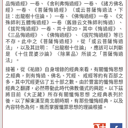
品悔過經》一卷、《舍利弗悔過經》一卷、《諸方佛名
經》一卷、《菩薩悔過經》（或云菩薩悔過法，下
註：出龍樹十住論。）一卷、《佛悔過經》一卷、《文
殊師利五體悔過經》一卷（舊錄云文殊師利悔過）、
《拔陀悔過經》一卷、共十部
20
。其中《悔過經》、
《三品悔過經》、《佛悔過經》、《拔陀悔過經》等已
不存。此中之《菩薩悔過經》，從「或云菩薩悔過
法」，以及其註明：「出龍樹十住論」，應該可以判斷
是 《十住毘婆沙論》〈除業品〉所談之「菩薩悔過
法」。
接著，從《祐錄》自身增錄的經典來看，有關懺悔思想
之經典，則有悔過、佛名、咒經、 戒經等約有百部之
多，其中咒經更佔了五十部之數。由於豐富的懺悔思想
經典之翻譯，必然帶動此時代佛教儀式的興起。以下茲
將目前《大正藏》所存有關懺悔思想 之經典表列於
後，以了解東漢至南北朝時期，有那些懺悔經典，以及
內容特色為何，進而掌握懺罪思想的理論根據。