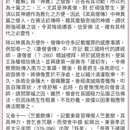
於「義解」與「神異」之僧伽，亦各有其功勳，所以列
為十篇之二、三。尤其是神異僧，對 於頑強眾生，更
須以其神通作為教化之方便。因此《梁高僧傳》中神異
篇之僧人，在佛法初傳時，藉其靈驗奇瑞的神通，調伏
剛強頑暴之徒，令其悔過遷善，信受佛 法，確有其時
代之必要性。
除以神異為方便外，僧傳中亦多記載懺罪的感應事蹟，
例如卷一之〈康僧會傳〉中，亦記 載三國時代的譯經
師
--
康僧會（？
-280
）精誠禮拜，終於感現舍利，使吳
王孫權相信佛法。並興建第一座佛寺「建初寺」，令佛
教開始傳入南方之事蹟。爾後，昏暴君主
-
孫皓即位。
欲毀佛寺，將佛像置於不淨處，並以穢汁澆灌取樂。不
久，孫皓全身腫大，徹痛難當。後經虔誠燒香懺悔，叩
首自陳罪狀，才得舒解。此時，自覺慚愧地向僧會法
師，請問罪福之因。雖然，僧會在吳國極力弘揚正信佛
法，但因孫皓生性粗暴，不及妙義，故僅以因果報應等
佛法開導之。
又卷十一〈竺曇猷傳〉，記載東晉習禪僧人竺曇猷，其
具神力，曾乞食咒願，而使食中蜈 蚣跳出。東晉孝武
帝太元年間（
376-396
）出現「妖星」，「帝普下諸國