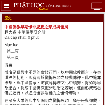
歷史
中國佛教早期懺罪思想之形成與發展
釋大睿 中華佛學研究所
Đã cập nhật: 0 phút
Mục lục
第二頁
第三頁
提要
懺悔是佛教中重要的實踐行門。以中國佛教而言，在東
漢譯經初期，即有關於懺悔思想之經典傳譯。此中懺罪
思想，與中國儒家、道教等傳統文化中贖罪、悔過等思
想結合，促成中國佛教懺罪思想之發展，進而形成藉著
儀式進行，以達成懺罪為目的之懺悔儀軌。
在諸多大乘經典中所闡明之懺悔思想，幾乎是與禪觀、