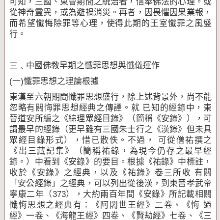
可知，三國、東晉期間之統治者，信奉佛法的心理。或
從神奇靈異，或為避禍消災。再者，因畏懼因果業報，
而希望懺悔除罪等心理，使得此期的王室懺罪之風盛
行。
三﹑中國佛教早期之懺罪思想與懺儀運作
(
一
)
懺罪思想之理論根據
東漢至六朝期間懺罪思想盛行，除上述背景外，尚不能
忽略有關悔罪思想經典之傳譯。就 已知的經錄中，東
晉道安所編之《綜理眾經目錄》（簡稱《安錄》），可
謂最早的經錄（更早雖有三國朱士行之《漢錄》但未具
眾經目錄形式），惜已散佚。不過， 可從僧祐撰之
《出三藏記集》（簡稱祐錄，為現今仍存之最早經
錄。）中看到《安錄》的要目。根據《祐錄》中標註，
收於《安錄》之經典，以及《祐錄》卷三所收 有關
「安公經錄」之經典，可以列出從後漢，到東晉孝武帝
寧康二年（
373
），大約兩百年間《安錄》所記載相關
懺悔思想之經典有：《阿闍世王經》二卷、《悔 過
經》一卷、《海龍王經》四卷、《賢劫經》七卷、《三