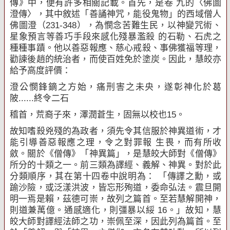
傳》中，便有許多相關記載。首先，是卷 九的〈佛圖
澄傳〉，其中敘述「善誦神咒，能役鬼物」的西域僧人
佛圖澄（
231-348
），為憫念苦難生民，以神變咒術、
星象預言等善巧手段來感化殘暴濫殺 的石勒、石虎之
種種事蹟。他以善惡報應、慈心戒殺、事佛獲福等理，
勸諫後趙的統治者，而使百姓免於塗炭。因此，慧皎亦
給予高度評價：
澄公憫鋒鏑之方始，痛刑害之未央，遂彰神化於葛
陂
......
終令二石
稽首，荒裔子來，澤潤蒼生，固無以校也
15
。
故知嗜殺兇殘的為政者，須先令其信服於神異道術，才
能引導善惡報應之理，令之對罪報 生畏，而有所收
斂。關於《僧傳》「神異篇」，是慧皎大師對《僧傳》
所分的十類之一。前三類為譯經、義解、神異。對於此
分類順序，其在第十四卷中說明為： 「傳譯之勳，或
踰沙險，或泛漾洪波，皆忘形殉道，委命弘法。震旦開
明一焉是賴，茲德可崇，故列之篇首。至若慧解開神，
則道兼萬億。通感適化，則彊暴以綏
16
。」故知，慧
皎大師對譯經法師之功，崇佩至深，因此列為篇首。至