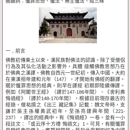
關鍵詞：懺罪思想、懺法、無生懺法、證三昧
一﹑前言
佛教初傳東土以來，漢民族對佛法的認識，除了受僧侶
行為及其弘化活動之影響外，具體 接觸佛教思想乃在
於佛典之漢譯。佛教自西元一世紀初，傳入中國。大約
在東漢桓帝建和元年（
147
），才開始有佛經的翻譯。
關於懺罪思想的經典，則早在譯經 初期即陸續傳譯。
例如《阿闍世王經》（譯於
147-186
年間）、《舍利弗
悔過經》（譯於
148-170
年間），根據目前現存最古的
經錄，僧祐撰之《出三 藏記集》記載：魏文帝時，支
謙於吳主孫權黃武初年，至孫亮建興年間（
221-
237
），譯出的經典中，有《悔過經》一卷。並有一小
段註文：「或云序十方禮 悔過文」
1
。可見，有關懺罪