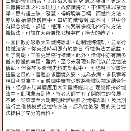
三昧的修持結合，尤其攝入般若空 慧之觀照，更是大
乘懺悔思想之根本理則。故修懺悔法，不僅可達罪業清
淨，更有證三昧、發慧、得解脫等目標。而懺悔方法，
亦與原始佛教僧團中，單純的懺悔羯 摩不同，其中含
有稱念佛名、誦經、禮拜、持咒等多樣化的行持方法。
懺悔法，可謂在大乘佛教思想中有了極大的轉型。
中國佛教亦吸收大乘懺悔思想，創制懺悔儀軌，並舉行
禮懺法會。從東漢時期即有於齋日 行懺悔法之記載，
到了南朝，王室更是盛行禮懺。此外，僧傳中亦有諸多
僧人修懺的事蹟。雖然，至今未發現有隋代以前之懺法
儀軌，但從許多修懺史料的記載中， 可發現王室舉行
禮懺之目的，普遍為求國境久安，或為去病、求長壽等
現世利益為主。而僧伽中雖有少數將修懺與禪定結合行
持，但卻未見具體應用大乘懺悔經典之 理觀修持於懺
法中。此現象直到隋‧智者大師才有了開創性的發展。
不過，從東漢至六朝時期所譯經典之懺悔思想，及此期
流行之儀軌模式或懺悔方法，都為往後發 展的天台懺
法提供了充分的養料。