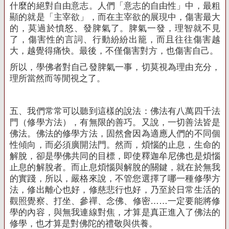
什麼的絕對自由意志。人們「意志的自由性」中，最粗
顯的就是「主宰欲」，而在主宰欲的展現中，傷害最大
的，莫過於憤怒、發脾氣了。脾氣一發，理智就不見
了，傷害性的言詞、行動紛紛出籠，而且往往傷害越
大，越覺得痛快。最後，不僅傷害對方，也傷害自己。
所以，學佛者對自己發脾氣一事，切莫視為理由充分，
理所當然而等閒視之了。
五、我們常常可以聽到這樣的說法：佛法有八萬四千法
門（修學方法），有無限的善巧。又說，一切善法皆是
佛法。佛法的修學方法，固然會因為適應人們的不同個
性傾向，而必須廣開法門。然而，煩惱的止息，生命的
解脫，卻是學佛共同的目標，即使釋迦牟尼佛也是煩惱
止息的解脫者。而止息煩惱與解脫的關鍵，就在於無我
的實踐，所以，嚴格來說，不管您選擇了哪一種修學方
法，修出離心也好，修慈悲行也好，乃至於日常生活的
觀照覺察、打坐、參禪、念佛、修密
……
一定要能將修
學的內容，與無我連線對焦，才算是真正進入了佛法的
修學，也才算是對佛陀的禮敬與供養。