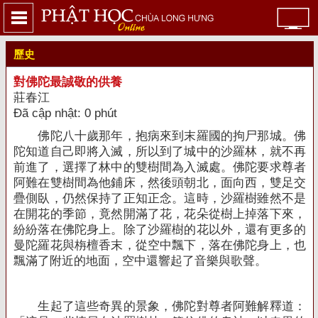
歷史
對佛陀最誠敬的供養
莊春江
Đã cập nhật: 0 phút
佛陀八十歲那年，抱病來到末羅國的拘尸那城。佛
陀知道自己即將入滅，所以到了城中的沙羅林，就不再
前進了，選擇了林中的雙樹間為入滅處。佛陀要求尊者
阿難在雙樹間為他鋪床，然後頭朝北，面向西，雙足交
疊側臥，仍然保持了正知正念。這時，沙羅樹雖然不是
在開花的季節，竟然開滿了花，花朵從樹上掉落下來，
紛紛落在佛陀身上。除了沙羅樹的花以外，還有更多的
曼陀羅花與栴檀香末，從空中飄下，落在佛陀身上，也
飄滿了附近的地面，空中還響起了音樂與歌聲。
生起了這些奇異的景象，佛陀對尊者阿難解釋道：