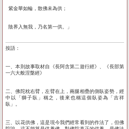
紫金華如輪，散佛未為供；
陰界入無我，乃名第一供。」
按語：
一、本則故事取材自《長阿含第二遊行經》、《長部第
一六大般涅槃經》
二、佛陀枕右臂，左臂在上，兩腿相疊的側臥姿勢，經
中以「獅子臥」稱之，後來也稱這個臥姿為「吉祥
臥」。
三、以花供佛，這是現今我們經常看到的作法了，但佛
陀說，這不能算是供養佛，對佛陀真正的供養，是佛法