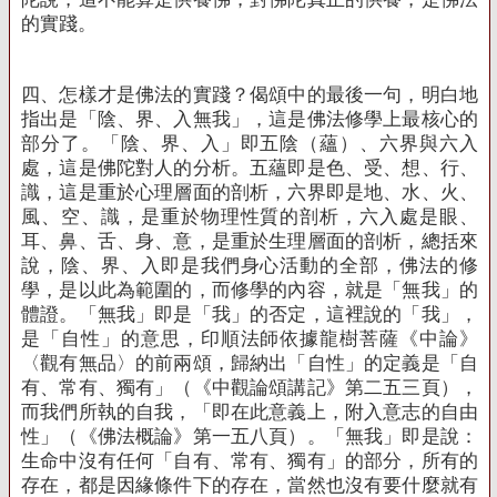
的實踐。
四、怎樣才是佛法的實踐？偈頌中的最後一句，明白地
指出是「陰、界、入無我」，這是佛法修學上最核心的
部分了。「陰、界、入」即五陰（蘊）、六界與六入
處，這是佛陀對人的分析。五蘊即是色、受、想、行、
識，這是重於心理層面的剖析，六界即是地、水、火、
風、空、識，是重於物理性質的剖析，六入處是眼、
耳、鼻、舌、身、意，是重於生理層面的剖析，總括來
說，陰、界、入即是我們身心活動的全部，佛法的修
學，是以此為範圍的，而修學的內容，就是「無我」的
體證。「無我」即是「我」的否定，這裡說的「我」，
是「自性」的意思，印順法師依據龍樹菩薩《中論》
〈觀有無品〉的前兩頌，歸納出「自性」的定義是「自
有、常有、獨有」（《中觀論頌講記》第二五三頁），
而我們所執的自我，「即在此意義上，附入意志的自由
性」（《佛法概論》第一五八頁）。「無我」即是說：
生命中沒有任何「自有、常有、獨有」的部分，所有的
存在，都是因緣條件下的存在，當然也沒有要什麼就有