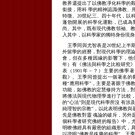
教界還提出了以佛教凈化科學的
銜接，用科 學的精神認識佛教、
特徵。20世紀三、四十年代，以
蓬勃開展的科學化運動，已成為
尚。其中，既有現代佛教領袖、教
入其中，以科學家的獨特身份現身
王季同與尤智表是20世紀上半
外留學的經曆，對現代科學的理論
會，但在多種因緣的影響下，他們都
年）有《佛法與科學之比較研究》
表（1901年－？）主要的佛
觀》。王季同曾提出一個著名的觀
種“應用科學”，主要是著眼于佛
功能，如佛教的定慧修持方法，對
將佛法與現代物理學進行了比較，
的“心法”則是現代科學所沒 有涉
純理智的宗教”，以此表明佛教與
先是佛教對靈 魂論的破斥，另外
個科學者研究佛經的報告》中，尤
明瞭佛經具有嚴密的組織形式，
以證明“佛教是殊勝的科學”。王