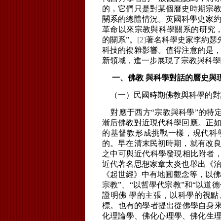
的，它們只是對某個曆史時期宗教
關系的總體情況。英國科學史家約
革命以來宗教與科學關系的研究，
的關系”。
[2]
著名科學史家李約瑟
科技的複雜影響。值得注意的是，
新領域，進一步展現了宗教與科學
一、佛教 與科學對話的曆史與
（一）民國時期佛教與科學的對
對應于西方“宗教與科學”的特定
漸后佛教對近現代科學回應。正如
的基督教形成挑戰一樣，現代科
的。早在清末民初時期，就有改良
之中可與近代科學發現相比附者
近代著名思想家章太炎也舉出《治
《起世經》中有地圓觀念等，以佛
宗教”、“以哲學代宗教”和“以道
證明佛 學的主張，以科學的視
標。也有的學者提出從佛學自身
化理論學、佛化心理學、佛化生