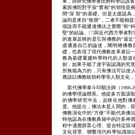
來，與研究佛學者比附科學以說者
索與佛陀對宇宙“實相”的領悟是
間“深 契”的基礎。但是太虛認為
論則是來自“推測”，二者不能相提
假說而不能通達佛法之實際”和“
堅”的結論。
[7]
與近代西方學者對
的進展反映的是它與佛教的“逼近”
虛通過自己的論述，闡明瞭佛教
礎，也表現了現代佛教改革者以一
教為基礎重建科學時代的人類道
劍，如果不能了達宇宙認識的究竟
所無能為力的，只有佛法可以使
應該以佛教統領科學等人類文化，
當代佛學泰斗印順法師（1906-
的佛學理論體系。他從多方面汲取
的佛學研究中去，反映在他對佛
度。他提出，佛法本是人間的，容
佛教演化中的“方便”不能代表佛
時他認為在佛教典籍中的許多神異
程中適應群眾心理、迎合特定區
文化背景、聯繫現代科學知識加以