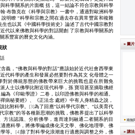
與科學關系的片面概 括，這一結論不符合宗教與科學
翰·布魯克在《科學與宗教》一書中，通過對歐洲科學
說明瞭 “科學和宗教之間在過去存在異常豐富和複雜
先生也以其《中國科學技術史》論述了古代中國宗教對
近代以來佛教與科學的對話開創 了宗教與科學關系的
關系豐富的曆史文化內涵。
» 圖片
現狀
話
含義，“佛教與科學的對話”應該始於近代社會西學東
近代科學的產生和發展必然要對作為其文 化母體之一
學對於傳統形態的佛教帶來巨大的挑戰也是在所難免
派人士以佛學比附近現代科學，孫 寶瑄甚至摘取佛經
，編為《印歐學證》二卷，以印證佛教與科學的相通。
禪病秘要經》、《正法念 處經》中有人身精蟲之說，
說比附科學。
[3]
為了回應“以科學代宗教”、“以美育代
德代宗教”的等各種新思潮的挑戰，佛教界提出了以科學
點、方法認識、分析佛學，進而達到融通二者關系的目
南無
來適應科學，將佛學編成佛化天文學、佛化地理學、佛
理學等。
[4]
除了對科學化浪潮進行適應與調整之外，佛
» 講法