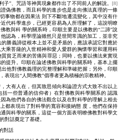
舍利子”、咒語等神異現象都作出了不同前人的解說。
[8]
能證偽佛教，而且科學的進步也是走向佛法真理的一條
一切事物都在因果法 則下不斷地遷流變化，其中沒有什
於近代科學進步，已經更容易為人所理解了，這說明瞭
佛教與科 學的關系時，印順主要是以佛教的“二諦”說
。他認為，科學理論雖然只是世間常識的加工，並非究
法的勝義諦從根本上並不是矛盾的，應該承認它對應於
以大乘菩薩的入世精神和愛人愛群的胸懷學習和運用科
物質貧乏而來的苦痛與罪惡；同時，也要以佛法來實現
德的提升。印順在論述佛教與科學的關系時，基本上擺
現出他對佛教義理的完整理解和準確把握；另外，印順
，表現出“人間佛教”倡導者更為積極的宗教精神。
，大有人在，但其致思傾向和論證方式大致不出以上
包括一些普通的信仰者）在對佛教與科學關系的 認識
是因為他們各自的佛法觀念以及在對科學的理解上相去
上都表現出了對科學的寬容和接納態 度，他們在保持
融通與科學的關系，這從一個方面表明瞭佛教對科學文
的對話奠定了基礎。
的對話