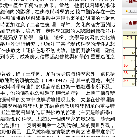
» 佛
環境中產生了獨特的效果。當然，他們以科學弘揚佛
維傾向的影響，在佛教與科學的比 較中難免存在一些
Buddh
同在融通佛教與科學關系中表現出來的較明顯的比附色
» 農曆
時更加注意了二者在義 理、精神、文化內涵方面的比
點研究佛教，讓具有一定科學知識的人認識到佛教並不
<<
而是涵括了哲學、倫理、邏輯、文學等內容的文化結
CN
佛教理論進行研究，也傾注了某些現代科學的理性思想
著在佛教之上迷信色彩不無功效。他們開啟的這一融通
2
20
續到今天，成為廣大信眾認識佛教與科學的 重要途徑之
9
27
16
4
23
著者，除了王季同、尤智表等信教科學家外，還包括
11
動的領袖太虛（1890-1947）是 其中的翹楚。由於
30
18
佛教與科學時達到的理論深度也為一般融通者所不及。
手，他的佛教觀念融進了 時代的精神，反映了佛教變
融攝科學的文章中也鮮明地體現出來。太虛在佛學理論
唯識學融攝科學也 是其融通佛教與科學關系的重要特
，並注意將科學的進展與佛教的哲理（主要是唯識學）
融攝現代 科學。太虛以一個佛學家的敏銳性，感覺到
他曾指出：“英國秦斯爵士之現代物理學的新世界觀，
唯形似而已。且又純粹根據實驗的事實之物理學進步而