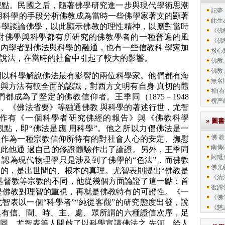
觀點。民國之后，隨著佛學研究進一步與現代學術思潮
記夢
用科學的手段分析佛教成為當時一些佛學家著文的顯著
此生
科學談論佛學，以此顯示佛教的理性精神，以應對當時
《佛教
對佛學與科學都有所研究的佛教學者的一種普遍的風
《佛教
內學者對佛法與科學的融通，也有一些信教科 學家加
撥心
說法，在當時的社會中引起了較大的影響。
佛教
佛教
期以科學解說佛法最有影響的兩位科學家。他們都有海
無名
與方法有較全面的認識，對西方文明有自身 真切的體
禅(有
成為了堅定的佛教信仰者。王季同（1875－1948
楞严
、《佛法省要》等融通佛教 與科學的著述行世，尤智
學著作有《一個科學者研究佛經的報告》與《佛教科學
» 圖
點，即“佛法是應 用科學”。他之所以力倡佛法是一
佛 教
教作為一種宗教信仰所特有的對社會人心的安定、撫慰
南傳
此他通 過自己的修證體驗作出了論證。另外，王季同
阿毗
認為現代物理學只是涉及到了佛學的“色法”，而佛教
佛光
及的，是出世間的、根本的真理。尤智表則提出“佛教是
《清
基督教等宗教的不同，他從幾個方面論證了這一點：首
復歸
是佛教對理智的重視，再就是佛教特有的可證性。《一
《佛
智表以一個“科學者”“純從客觀”的研究態度出發，說
《慈
具有信、聞、時、主、處、眾所謂的六種證信次序，足
季同、尤智表等人開啟了以科學宣講佛法之 先河，給人