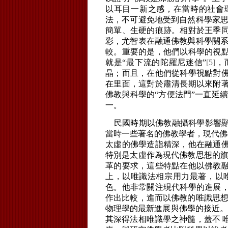
以耳目一新之感，在當時的社會
法，不可避免地受到自然科學家思
簡單、生硬的痕跡。相對於王季
彩，尤智表在融通佛教與科學關系
較。重要的是，他們以科學的視
就是“最下流的陀羅尼迷信”
[5]
，
晶；而且，在他們從科學視點對
在里面，這對於肅清長期以來附
佛教與科學的“方便法門”一直延
一。
民國時期以佛教融攝科學影響顯
當時一些著名的佛教學者，現代佛教運
太虛的佛學造詣精深，他在融通
特別是太虛作為現代佛教思想的旗
革的要求，這些特點在他以佛教
上，以唯識法相宗用力最著，以
色。他非常關注現代科學的進展
作出比較，進而以佛教的唯識思想
物理學的最新進展與佛學的接近。
其深得法相唯識學之神髓，蓋不 