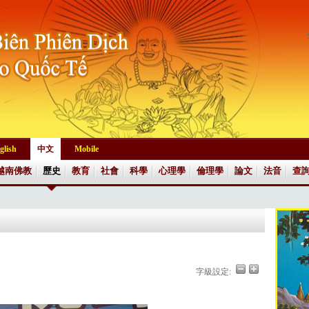
glish
中文
Mobile
越南佛教
歷史
教育
社會
科學
心理學
倫理學
論文
法音
查
字級設定: