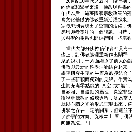
20世紀50年代之后的一段時期
的信眾和學者來說，佛教與科學的
年代以后，隨著國家宗教政策的落
會文化基礎的佛教重新活躍起來。
宗教思潮表現出了空前的活躍，佛
感興趣者關注的一個問題。同時，
與科學的關系也開始得到一些宗教
當代大部分佛教信仰者都具有一
礎上，對佛教義理重新作出闡釋，
系的說明，一方面繼承了前人的
佛教與最新的科學理論結合起來，
學院研究生院的牛實為教授結合
了一些新穎而獨到的見解。牛實為
生於充滿零點能的“真空”或“無
自參照、自波動的屬性，真空非空
論說明佛教的修煉過程，認為當
就以心腦之光的形式呈現出來，這
佛學之存在一定的關系，但這並
了佛學的方向。從根本上 看，佛
向無為法。
[9]