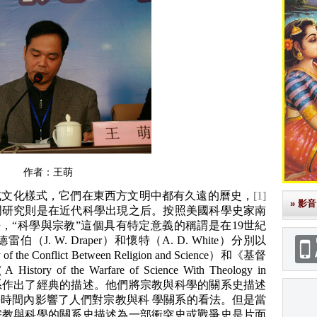
作者：王萌
文化樣式，它們在東西方文明中都有久遠的曆史，
[1]
» 影音
門研究則是在近代科學出現之后。按照美國科學史家南
s）的說法，“科學與宗教”這個具有特定意義的稱謂是在19世紀
J. W. Draper）和懷特（A. D. White）分別以
 Conflict Between Religion and Science）和《基督
 the Warfare of Science With Theology in
學的關系作出了經典的描述。他們將宗教與科學的關系史描述
時間內影響了人們對宗教與科 學關系的看法。但是當
宗教與科學的關系史描述為一部衝突史或戰爭史是片面