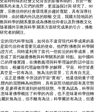
，受當時特殊的社會文化背景的影響和制約，對於一般
關系尚未進入它們的視野，更遑論探討與 研究了。80
實，宗教信仰的社會環境逐步趨於寬鬆，具有深厚社
同時，由於國內外訊息的順暢 交流，我國大陸地區的
教與科學的關系重新成為佛教信仰者以及對佛教文化
隨著國外宗教與科學 關系方面研究成果的引介，佛教
研究者的關注。
定的現代科學知識，如何在不違背現代科學成果的基
是當代信仰者需要完成的使命。他們對佛教與 科學關
論證方式，同時還利用了當代一些前沿的科學成果，將
形成了當代融通佛教與科學關系的新 特點。如中國科
自己的禪修實踐，在佛教義理與科學理論的對話中提出
指出，根據現代理論物理學 的解釋，宇宙、時空皆產
”，真空是一切有為法、無為法的背景，它具有自充足、
，這正是佛教 中所說的宇宙“實相”。他還借助量子理
人體內的混態轉為純態時，具有寂照功能的固有真空態
便 是參禪者所達到的頓悟狀態。牛實為認為，科學與
不意味著佛學概括了科學的內容，也不意味著科學扭轉
法屬於無為法，但不離有為法；科學屬於有為法，但通