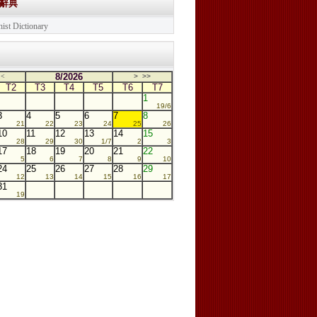
學辭典
ist Dictionary
8/2026
<
>
>>
T2
T3
T4
T5
T6
T7
1
19/6
3
4
5
6
7
8
21
22
23
24
25
26
10
11
12
13
14
15
28
29
30
1/7
2
3
17
18
19
20
21
22
5
6
7
8
9
10
24
25
26
27
28
29
12
13
14
15
16
17
31
19