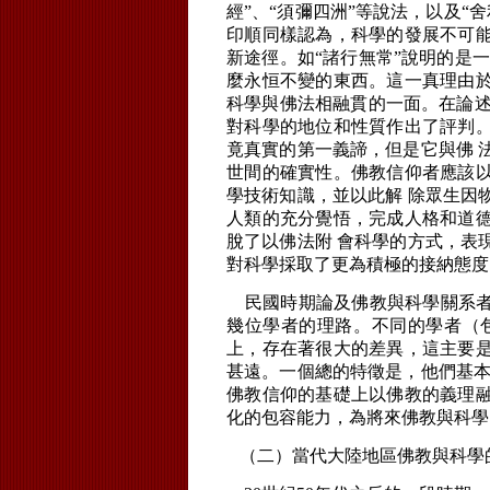
經”、“須彌四洲”等說法，以及“
印順同樣認為，科學的發展不可
新途徑。如“諸行無常”說明的是
麼永恒不變的東西。這一真理由
科學與佛法相融貫的一面。在論述
對科學的地位和性質作出了評判
竟真實的第一義諦，但是它與佛 
世間的確實性。佛教信仰者應該
學技術知識，並以此解 除眾生因
人類的充分覺悟，完成人格和道
脫了以佛法附 會科學的方式，表
對科學採取了更為積極的接納態度
民國時期論及佛教與科學關系者
幾位學者的理路。不同的學者（
上，存在著很大的差異，這主要
甚遠。一個總的特徵是，他們基本
佛教信仰的基礎上以佛教的義理
化的包容能力，為將來佛教與科學
（二）當代大陸地區佛教與科學