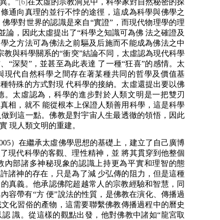
異。”
[6]
在太虛的宗教洞見中，科學家對自然秘密的探
兩條通向真理的並行不悖的途徑，這成為科學與佛學之
，佛學對世界的認識是來自“實證”，而現代物理學的理
並論，因此太虛提出了“科學之知識可為佛 法之確證及
科學之方法可為佛法之前驅及后施而不能成為佛法之中
宗教與科學關系的“衝突”結論不同，太虛認為現代科學
、“深契”，並甚至為此表達 了一種“狂喜”的感情。太
與現代自然科學之間存在著某種共同的哲學及價值基
種特殊的方式對現 代科學的接納。太虛還提出要以佛
德。太虛認為，科學的進步對於人類文明是一把雙刃
真相，就不 能從根本上保證人類善用科學，這是科學
人做到這一點。佛教是對宇宙人生最透徹的領悟，因此
實 現人類文明的重建。
2005）在繼承太虛佛學思想的基礎上，建立了自己廣博
了現代科學的客觀、理性精神，並 將其貫穿到他整個
教內部諸多神秘現象的認識上持更為平實和理智的態
許諸神的存在，只是為了減 少弘傳的阻力，但是這種
法的真義。他承認佛陀超越常人的宗教經驗和智慧，同
內容帶有“方 便”說法的性質，是佛教在演化、傳播過
域文化習俗的產物，這需要聯繫佛教傳播過程中的曆史
認 識。從這樣的觀點出發，他對佛教中諸如“龍宮取