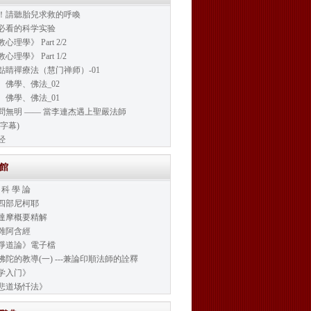
！請聽胎兒求救的呼喚
必看的科学实验
心理學》 Part 2/2
心理學》 Part 1/2
點睛禪療法（慧门禅师）-01
、佛學、佛法_02
、佛學、佛法_01
問無明 —— 當李連杰遇上聖嚴法師
字幕)
经
書館
 科 學 論
四部尼柯耶
達摩概要精解
雜阿含經
淨道論》電子檔
佛陀的教導(一) ---兼論印順法師的詮釋
学入门》
悲道场忏法》