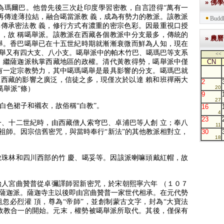
» 佛
為瑪爾巴。
他曾先後三次赴印度學習密教，自言證得“萬有一
再傳達薄拉結，融合噶當派教 義，成為有勢力的教派。
該教派
Buddh
傳承密法教 義，修行方式有濃重的密宗色彩。
因最重視口授
，故 稱噶舉派。
該教派在西藏各個教派中分支最多，傳統的
» 農曆
舉。
香巴噶舉已在十五世紀時期就漸漸衰微而鮮為人知，現在
舉又有四大支、八小支。
噶舉派中的帕木竹巴、噶瑪巴等支系
<<
，繼薩迦派執掌西藏地區的政權。
清代黃教得勢，噶舉派中僅
CN
有一定宗教勢力，其中噶瑪噶舉是最具影響的分支。
噶瑪巴就
西藏的影響之廣泛，信徒之多，現僅次於以達 賴和班禪兩大
2
20
噶舉派”條）
9
27
白色裙子和襯衣，故俗稱“白教”。
16
4
23
一、十二世紀時，由西藏僧人索穹巴、卓浦巴等人創 立；奉八
11
祖師。
因宗信舊密咒，與當時奉行“新法”的其他教派相對立，
30
18
珠林和四川西部的竹 慶、噶妥等。
因該派喇嘛頭戴紅帽，故
始人宮曲贊普從卓彌譯師習新密咒，於宋朝熙寧六年 （１０７
薩迦派。
薩迦寺主以後即由宮曲贊普一家世代相承。
在元代勢
忽必烈灌 頂，尊為“帝師”，並創制蒙古文字，封為“大寶法
政教合
一的開始。
元末，權勢被噶舉派所取代。
其後，僅保有