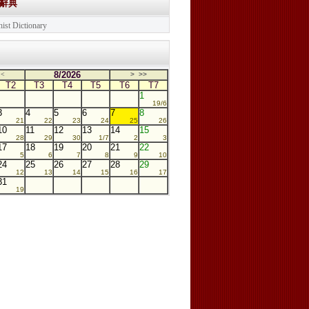
學辭典
ist Dictionary
8/2026
<
>
>>
T2
T3
T4
T5
T6
T7
1
19/6
3
4
5
6
7
8
21
22
23
24
25
26
10
11
12
13
14
15
28
29
30
1/7
2
3
17
18
19
20
21
22
5
6
7
8
9
10
24
25
26
27
28
29
12
13
14
15
16
17
31
19