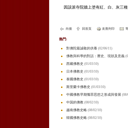
因該派寺院牆上塗有紅、白、灰三種顏
向後
回首頁
友善列印
寄
熱門:
對佛陀最誠敬的供養
(02/06/11)
佛教與科學的對話：曆史、現狀及意義
(
西藏佛教史
(01/03/10)
日本佛教史
(01/03/10)
泰國佛教史
(01/03/10)
斯里蘭卡佛教史
(01/03/10)
中國佛教早期懺罪思想之形成與發展
(08/
中国的佛教
(08/02/10)
越南佛教史略
(08/02/10)
韓國佛教史略
(08/02/10)