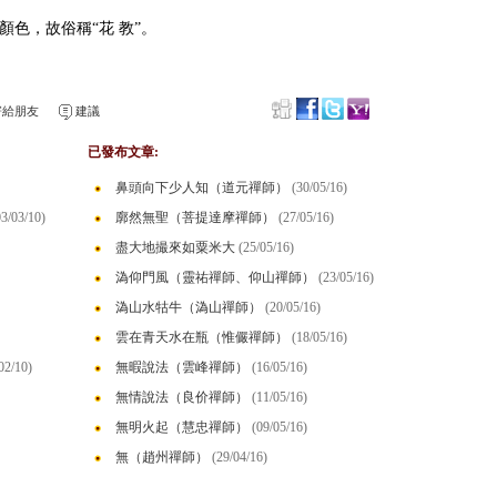
色，故俗稱“花 教”。
給朋友
建議
已發布文章:
鼻頭向下少人知（道元禪師）
(30/05/16)
03/03/10)
廓然無聖（菩提達摩禪師）
(27/05/16)
盡大地撮來如粟米大
(25/05/16)
溈仰門風（靈祐禪師、仰山禪師）
(23/05/16)
溈山水牯牛（溈山禪師）
(20/05/16)
雲在青天水在瓶（惟儼禪師）
(18/05/16)
02/10)
無暇說法（雲峰禪師）
(16/05/16)
無情說法（良价禪師）
(11/05/16)
無明火起（慧忠禪師）
(09/05/16)
無（趙州禪師）
(29/04/16)