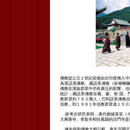
佛教從公元１世紀前後由古印度傳入中
為漢語系佛教、藏語系佛教（俗稱喇嘛
佛教在漢族群眾中仍有廣泛的影響，但
統計；藏語系佛教在藏、蒙、裕 固、
教群眾約７６０萬人；巴利語系佛教在
信教，到１９９１年信教群眾達１５０
經考古研究表明，唐代都城長安（
大興善寺、青龍寺和扶風縣的法門寺是
據史籍和佛教文獻記載，唐玄宗開元