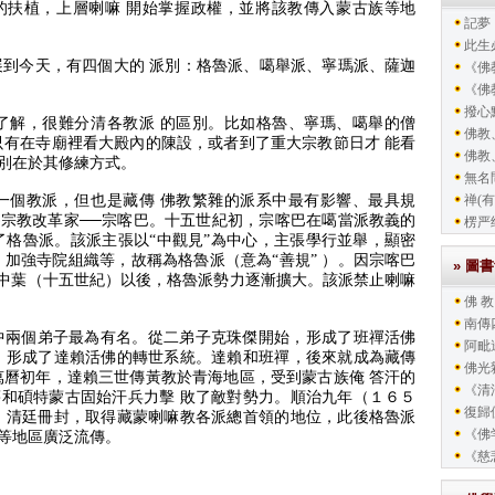
的扶植，上層喇嘛 開始掌握政權，並將該教傳入蒙古族等地
記夢
此生
到今天，有四個大的 派別：格魯派、噶舉派、寧瑪派、薩迦
《佛教
《佛教
撥心
了解，很難分清各教派 的區別。
比如格魯、寧瑪、噶舉的僧
佛教
只有在寺廟裡看大殿內的陳設，或者到了重大宗教節日才 能看
佛教
別在於其修練方式。
無名
一個教派，但也是藏傳 佛教繁雜的派系中最有影響、最具規
禅(有
宗教改革家──宗喀巴。
十五世紀初，宗喀巴在噶當派教義的
楞严
了格魯派。
該派主張以“中觀見”為中心，主張學行並舉，顯密
，加強寺院組織等，故稱為格魯派（意為“善規”
）。
因宗喀巴
» 圖
中葉（十五世紀）以後，格魯派勢力逐漸擴大。
該派禁止喇嘛
佛 教
南傳
中兩個弟子最為有名。
從二弟子克珠傑開始，形成了班禪活佛
阿毗
，形成了達賴活佛的轉世系統。
達賴和班禪，後來就成為藏傳
佛光
萬曆初年，達賴三世傳黃教於青海地區，受到蒙古族俺 答汗的
《清
和碩特蒙古固始汗兵力擊 敗了敵對勢力。
順治九年（１６５
復歸
 清廷冊封，取得藏蒙喇嘛教各派總首領的地位，此後格魯派
《佛
等地區廣泛流傳。
《慈