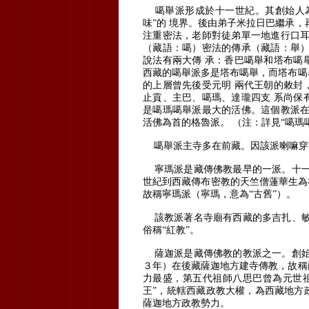
噶舉派形成於十一世紀。
其創始人
味”的 境界。
後由弟子米拉日巴繼承，
注重密法，老師對徒弟單一地進行口耳
（藏語：噶）密法的傳承（藏語：舉）
說法有兩大傳 承：香巴噶舉和塔布噶
西藏的噶舉派多是塔布噶舉，而塔布噶
的上層曾先後受元明 兩代王朝的敕封
止貢、主巴、噶瑪、達瓏四支 系尚保
是噶瑪噶舉派最大的活佛。
這個教派在
活佛為首的格魯派。
（注：詳見“噶瑪
噶舉派主寺多在前藏。
因該派喇嘛穿
寧瑪派是藏傳佛教最早的一派。
十
世紀到西藏傳布密教的天竺僧蓮華生為
故稱寧瑪派（寧瑪，意為“古舊”）。
該教派著名寺廟有西藏的多吉扎、敏
俗稱“紅教”。
薩迦派是藏傳佛教的教派之一。
創
３年）在後藏薩迦地方建寺傳教，故稱
力最盛，第五代祖師八思巴曾為元世祖
王”，統轄西藏政教大權，為西藏地方
薩迦地方政教勢力。