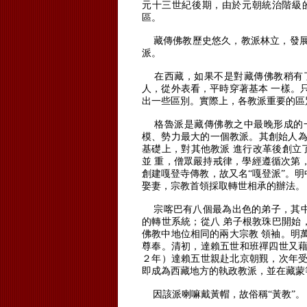
元十三世紀後期，由於元朝統治階級
區。
藏傳佛教歷史悠久，教派林立，發展
派。
在西藏，如果不是對藏傳佛教稍有
人，從外表看，平時穿著基本 一樣。
出一些區別。
實際上，各教派重要的區
格魯派是藏傳佛教之中最晚形成的
模、勢力最大的一個教派。
其創始人為
基礎上，對其他教派 進行改革後創立
並 重，僧眾嚴持戒律，學經遵循次第
創建嘎登寺傳教，故又名“嘎登派”。
明
娶妻，宗教首領採取轉世相承的辦法。
宗喀巴有八個最為出色的弟子，其
的轉世系統；從八 弟子根敦珠巴開始
佛教中地位相同的兩大宗教 領袖。
明
尊奉。
清初，達賴五世和班禪四世又藉
２年）達賴五世親赴北京朝覲，次年受
即成為西藏地方的執政教派，並在藏蒙
因該派喇嘛戴黃帽，故俗稱“黃教”。