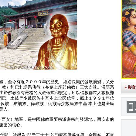
國，至今有近２０００年的歷史，經過長期的發展演變，又分
 教）和巴利語系佛教（亦稱
上座部佛教）三大支派。
漢語系
» 影音
由於佛教沒有嚴格的入教儀式和規定，所以信教群眾人數很難
門巴、土族等少數民族
中基本上全民信仰，截止１９９１年信
傣族、布朗族、德昂族、佤族等少數民族中基 本上也是全民
萬人。
今西安）地區，是中國佛教重要宗派密宗的發源地，西安市的
唐密的核心。
年間，被譽為“開元三大士”的印度高僧善無畏、金剛智、不空