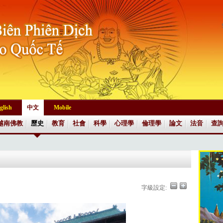
glish
中文
Mobile
越南佛教
歷史
教育
社會
科學
心理學
倫理學
論文
法音
查
字級設定: