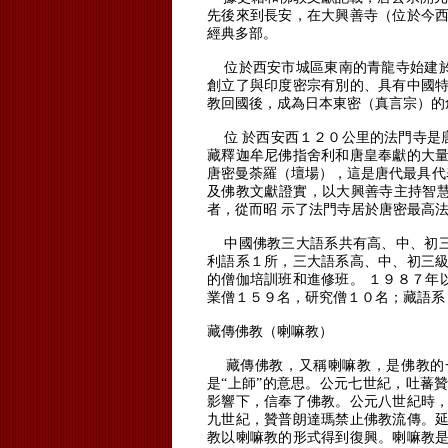
先後來到長安，在大興善寺（位於今西
經典多部。
位於西安市城區東南的青龍寺始建
創立了與印度密宗有別的、具有中國特
教回國後，成為日本東密（真言宗）的
位 於西安西１２０公里的法門寺是
藏釋迦牟尼佛指舍利和唐皇奉獻的大
唐密曼荼羅（壇場），這是唐代最具代
及佛教文獻證實，以大興善寺主持智
者，從而昭 示
了法門寺居於唐密最高
中國佛教三大語系共有高、中、初
利語系１所，三大語系高、中、初三級
的僧伽培訓班和進修班。
１９８７年
業僧１５９名，研究僧１０名；藏語系
藏傳佛教（喇嘛教）
藏傳佛教，又稱喇嘛教，是佛教的
是“上師”的意思。
公元七世紀，吐蕃贊
影響下，信奉了佛教。
公元八世紀時，
九世紀，贊普朗達瑪禁止佛教流傳。
教以喇嘛教的形式得到復興。
喇嘛教