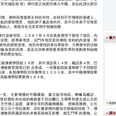
安市城區南 部）將
印度正純密宗傳入中國，並在此譯出密宗
於隋，唐時高僧惠果主持此寺時，在得到不空傳授的基礎上，
點的唐密體系， 他的
弟子遍及海內外。
其中日本弟子空海受
創始人。
青龍寺在北宋至明中期被毀廢。
唐代皇家寺院，１９８７年４月在真身寶塔下發現了地宮，內
» 圖片
量珍寶。
經專家考證，法門寺地宮是供佛指 舍利的內道場，即
表性的唐密道壇。
地宮內發現的來自青龍寺、大興善寺的法物
慧輪為首的高僧，是這次供奉唐密曼荼羅世界的策劃者和組織
法界的歷史地位。
三級佛教學院校１９所，其中漢語系１４所，藏語系４所，巴
佛教教育體系已初 步
形成。
一些重點院校還舉辦了不同類型
以來，各類佛學院共培養學生１３００名。
其中中國佛學院畢
 高級佛學院畢業僧１６４名。
一支。
主要傳播於中國藏族、蒙古族等地區。
喇嘛為藏語，
普松贊乾布在他的兩個妻子尼泊爾公 主墀尊和唐文成公主的
南無
天竺僧人寂護、蓮華生等到西藏傳播顯、 密兩系佛教。
公元
延至公元十世紀後期，在吐蕃新興封建領主階級的扶植 下，佛
» 講法
是佛教與西藏原有的本教長期相互影響、相互鬥爭 的產物。
公