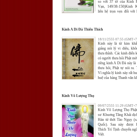
so với 37 tờ của Kinh 
Vạn, 149/38-150)Kinh
liên hệ trọn vẹn đối với
Năng, từ khi thoáng nghe 
được trao truyền y bát l
của Thiền tông Trung H
Kinh A Di Đà Thiển Thích
thích thú khi được đọc,
những giải thích, giảng n
18/11/2555 07:55 (GMT+7
Huệ Năng. Ngộ nhập
Kinh này là từ kim khẩ
Cương tức ngộ nhập Phật 
giảng nói lý vi diệu, khô
thượng chính đẳng Bồ-đề.
thưa thỉnh. Các kinh điển k
có người thưa hỏi Phật mới
riêng kinh A Di Đà này là
thưa hỏi, Phật tự nói ra. 
Vì nghĩa lý kinh này rất hu
huệ của hàng Thanh văn kh
đến được, tất cả hàng 
không thể hiểu rõ, cho n
nhân duyên người thưa 
Kinh Vô Lượng Thọ
môn Tịnh độ.
09/07/2555 11:29 (GMT+7
Kinh Vô Lượng Thọ Phật
sư Khuơng Tăng Khải dịch
Hán từ thời Tào Ngụy (s
Quốc). Sau này được 
Thích Trí Tịnh chuyển ngữ
Việt.