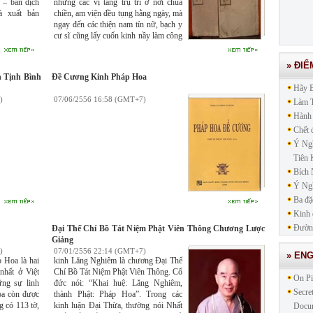
 – bản dịch
những các vị tăng trụ trì ở nơi chùa
an cùng các
à xuất bản
chiền, am viện đều tụng hằng ngày, mà
diễn thuyết
ngay đến các thiện nam tín nữ, bạch y
ữa, rốt sau
cư sĩ cũng lấy cuốn kinh nầy làm công
xa, ngôn từ
khóa để tụng đọc.
mãn, trọn đủ
 bạch.
» ĐIỂ
 Tịnh Bình
Đề Cương Kinh Pháp Hoa
Hãy 
)
07/06/2556 16:58 (GMT+7)
Làm T
Hành
Chết 
Ý Ngh
Tiên 
Bích
Ý Ngh
Ba đặ
Kinh 
Đường
Đại Thế Chí Bồ Tát Niệm Phật Viên Thông Chương Lược
Giảng
)
07/01/2556 22:14 (GMT+7)
» EN
 Hoa là hai
kinh Lăng Nghiêm là chương Đại Thế
nhất ở Việt
Chí Bồ Tát Niệm Phật Viên Thông. Cổ
On Pi
ng sự linh
đức nói: “Khai huệ: Lăng Nghiêm,
Secre
oa còn được
thành Phật: Pháp Hoa”. Trong các
g có 113 tờ,
kinh luận Đại Thừa, thường nói Nhất
Docu