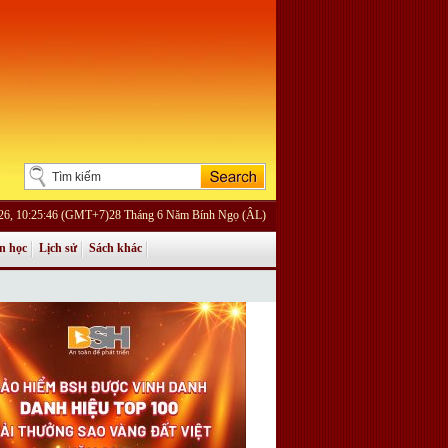
026, 10:25:46 (GMT+7)28 Tháng 6 Năm Bính Ngọ (ÂL)
n học
Lịch sử
Sách khác