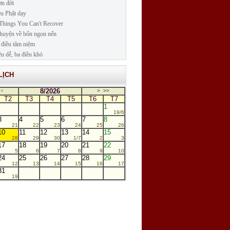
n đời
ều Phật dạy
Things You Can't Recover
huyện về bốn ngọn nến
điều tâm niệm
ều dễ, ba điều khó
LỊCH
8/2026
<
>
>>
T2
T3
T4
T5
T6
T7
1
19/6
3
4
5
6
7
8
21
22
23
24
25
26
10
11
12
13
14
15
28
29
30
1/7
2
3
17
18
19
20
21
22
5
6
7
8
9
10
24
25
26
27
28
29
12
13
14
15
16
17
31
19