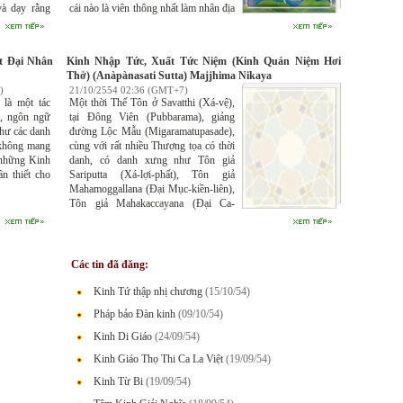
và dạy rằng
cái nào là viên thông nhất làm nhân địa
 căn (nhãn,
tu hành. Sáu căn, sáu trần, sáu thức và
ng có một thế
bảy đại đều là những dữ kiện để đạt
t khởi." Rồi
đến chứng đắc viên thông và viên
t Đại Nhân
Kinh Nhập Tức, Xuất Tức Niệm (Kinh Quán Niệm Hơi
 và rõ ràng
thành Thánh quả. N
Thở) (Anàpànasati Sutta) Majjhima Nikaya
attalakkhaṇa
)
21/10/2554 02:36 (GMT+7)
.
 là một tác
Một thời Thế Tôn ở Savatthi (Xá-vệ),
a, ngôn ngữ
tại Ðông Viên (Pubbarama), giảng
như các danh
đường Lộc Mẫu (Migaramatupasade),
 không mang
cùng với rất nhiều Thượng tọa có thời
 những Kinh
danh, có danh xưng như Tôn giả
ần thiết cho
Sariputta (Xá-lợi-phất), Tôn giả
Mahamoggallana (Ðại Mục-kiền-liên),
Tôn giả Mahakaccayana (Ðại Ca-
chiên-diên), Tôn giả Mahakotthita (Ðại
Câu-hy-la), Tôn giả Mahakappina (Ðại
Kiếp-tân-na), Tôn giả Mahacunda (Ðại
Thuần-đà), Tôn giả Anuruddha (A-na-
Các tin đã đăng:
luật), Tôn giả Revata (Ly-bà-đa) và
Tôn giả Ananda (A-nan), cùng với
Kinh Tứ thập nhị chương
(15/10/54)
nhiều bậc Thượng tọa đệ tử khác có
Pháp bảo Đàn kinh
(09/10/54)
thời danh, có danh xưng.
Kinh Di Giáo
(24/09/54)
Kinh Giáo Thọ Thi Ca La Việt
(19/09/54)
Kinh Từ Bi
(19/09/54)