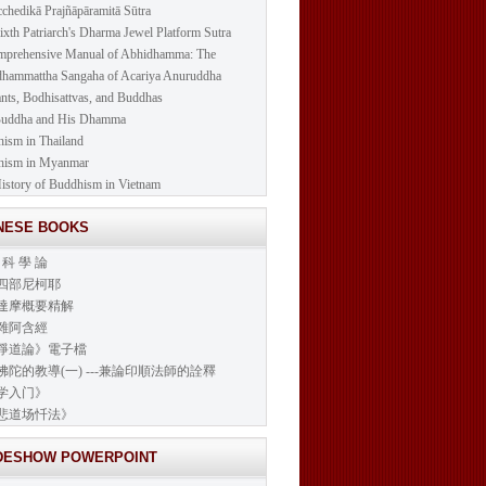
cchedikā Prajñāpāramitā Sūtra
ixth Patriarch's Dharma Jewel Platform Sutra
prehensive Manual of Abhidhamma: The
hammattha Sangaha of Acariya Anuruddha
nts, Bodhisattvas, and Buddhas
Buddha and His Dhamma
ism in Thailand
hism in Myanmar
istory of Buddhism in Vietnam
INESE BOOKS
 科 學 論
四部尼柯耶
達摩概要精解
雜阿含經
淨道論》電子檔
佛陀的教導(一) ---兼論印順法師的詮釋
学入门》
悲道场忏法》
IDESHOW POWERPOINT