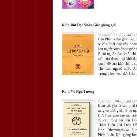
Kinh Bát Đại Nhân Giác giảng giải
23/06/2555 11:22 (GMT+7
Đạo Phật là đạo giác ngộ, 
lý của Phật dạy đều nhằ
con người sớm được giác 
là cội nguồn đau khổ, chỉ
mới cứu được mọi khổ đa
sanh. Để cứu khổ chúng sa
Thế Cao người nước A
Trung Hoa vào đời Hán
kinh đô Lạc Dương, trước
dịch tám điều giác ngộ
quyển kinh Bát Đại Nhân G
Kinh Vô Ngã Tướng
05/01/2555 00:28 (GMT+7
Ðiều cốt yếu là cần phải 
ràng và tường tận lý vô ngã
Ðức Phật giáo truyền. Trư
đề cập rộng rãi đến B
Thâm Diệu (Tứ Diệu Ðế)
kinh Dhammacakka Sut
Pháp Luân. Khi giảng ki