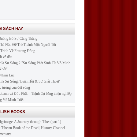
M SÁCH HAY
Buông Bỏ Sự Căng Thẳng
hế Nào Để Trở Thành Một Người Tốt
 Trình Về Phương Đông
đi về đâu
ĩa Sự Sống 2:"Sự Sống Phát Sinh Từ Vô Minh
Khởi"
 Nham Lục
ĩa Sự Sống:"Luân Hồi & Sự Giải Thoát"
c tướng của đời sống
doanh và Đức Phật – Thịnh đạt bằng thiện nghiệp
 Về Minh Triết
GLISH BOOKS
lgrimage: A Journey through Tibet (part 1)
t Tibetan Book of the Dead | History Channel
mentary