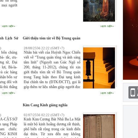
u ba tiếng
i mọi người
nh Lịch Sử
Giới thiệu tóm tắt về Bộ Trung quán
)
28/08/2556 22:22 (GMT+7)
 bốn chúng
Nhân bài viết của Huỳnh Ngọc Chiến
à- tắc, ưu-
viết về “Trung quán tông và ánh sáng
ng tử, Đại
tâm linh” (Nguyệt san Giác Ngộ số
 lợi, Bà-la-
200, tháng 11-2012), chúng tôi xin
và các hàng
giới thiệu tóm tắt về Bộ Trung quán
nhận bốn sự
trong Tạng luận theo Đại tạng kinh
ưng đối với
Đại chính tân tu (ĐTK/ĐCTT), gọi là
à thù thắng
góp thêm tư liệu nhằm giúp người đọc
hiễm, giống
có những hiểu biết bước đầu về tông
g mùi bùn,
Trung quán.
khắp mười
Kim Cang Kinh giảng nghĩa
g qua mười
Ứng Cúng,
)
02/07/2556 02:22 (GMT+7)
 Hạnh Túc,
A-CẬT-SỞ
Kinh Kim Cương Bát Nhã Ba La Mật
, Vô Thượng
tạng Pháp
là một bộ kinh hoằng dương rất thịnh,
Phu, Thiên
am chiếu:
phổ biến rất rộng trong các kinh điển
 Nói chung,
NG KINH
đại thừa. Từ xưa đến nay không
ũ nhãn, lục