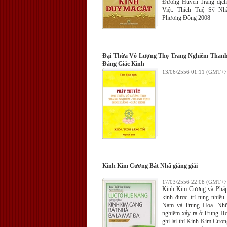
Đường Huyền Trang dịch
thông, thường ở thế gi
Việt: Thích Tuệ Sỹ Nh
quốc độ vì trời, người 
Phương Đông 2008
Chánh pháp, chặng đầu, gi
đều nêu rõ nghĩa lý cao 
khéo léo, thuần nhất viên 
các tướng phạm hạnh thanh
Đại Thừa Vô Lượng Thọ Trang Nghiêm Thanh
Đẳng Giác Kinh
13/06/2556 01:11 (GMT+7
Kinh Kim Cương Bát Nhã giảng giải
17/03/2556 22:08 (GMT+7
Kinh Kim Cương và Pháp
kinh được trì tụng nhiều 
Nam và Trung Hoa. Nhữ
nghiệm xảy ra ở Trung H
ghi lại thì Kinh Kim Cươn