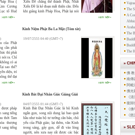
Pháp Hoa (
Xiển Đề chẳng thể thành Phật, Nhất
Vajra
 Kim Cương
Xiển Đề là kẻ đoạn mất thiện căn. Đến
The S
 Lục tổ Huệ
khi giảng kinh Pháp Hoa, Phật lại nói
A Com
cho đến khi
Nhất Xiển Đề cũng có thể thành Phật,
àm Tổ thứ 6
tức là nói ai nấy đều có thể thành Phật.
Abhid
oa. Thật là
Đấy mới là giảng Phật pháp đến mức
Araha
Kinh Niệm Phật Ba La Mật (Tóm tắt)
 nghiên cứu
viên mãn rốt ráo, bởi thế nói “thành
The 
ghĩa của Tổ
Phật: Pháp Hoa”.
)
19/07/2555 04:40 (GMT+7)
Buddh
 Kinh Kim
u của Phật
tâm, vào Vô
Budd
ng cần phải
The H
hác thì phải
 nói ra. Chỉ
 không có ai
» CH
Tại sao thế?
yền diệu, trí
佛 教
ông thể đạt
南傳
Bồ tát cũng
阿毗
ên không có
hỏi về pháp
佛光
Kinh Bát Đại Nhân Giác Giảng Giải
《清
復歸
)
04/07/2555 01:44 (GMT+7)
 được pháp
Kinh Bát Đại Nhân Giác là bộ Kinh
《佛
 sang tiếng
ngắn gọn, song nội dung lại bao quát
《慈
au thời Tam
hầu như toàn bộ tư tưởng căn bản, chủ
hòa thượng
yếu của Phật giáo; lại thêm, văn Kinh
» SL
 sang tiếng
trong sáng, gảy gọn, dễ đi vào lòng
người, nên xưa nay rất được các bậc