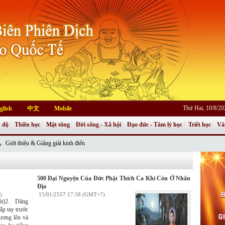
Thứ Hai, 10/8/2
glish
中文
Mobile
 độ
Thiền học
Mật tông
Đời sống - Xã hội
Đạo đức - Tâm lý học
Triết học
Vă
Giới thiệu & Giảng giải kinh điển
500 Đại Nguyện Của Đức Phật Thích Ca Khi Còn Ở Nhân
Địa
)
15/01/2557 17:58 (GMT+7)
t)2. Dâng
p tay trước
ương lên và