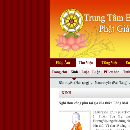
Pháp Âm
Thư Viện
Tiếng Việt
En
Trang chủ
Kinh
Luật
Luận
PH cơ bản
Tịnh
Bắc truyền (Hán tạng)
Nam truyền (Pali Tạng)
KINH
Nghi thức công phu tại gia của thiền Làng Mai
04/06/2557 17:37 (GMT+7
1. Thiền Tọa (12 phú
HươngMọi người đứng chắ
bàn thờ. Vị chủ lễ nâng h