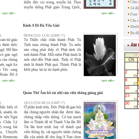
Cảm ơ
thiền đức coi trọng, truyền bá. Theo
truyền thống Phật giáo Trung Quốc,
14 đi
các tăng ni sinh trong Tòng lâm và
Four 
Phật Học Viện phải học thuộc lòng và
Câu c
đọc tụng Kinh này hàng ngày.
Kinh A Di Đà Yếu Giải
Mười 
Ba đi
)
08/04/2555 13:02 (GMT+7)
toàn bộ giáo
Tu Thiền chắc chắn thành Phật. Tu
m đánh thức
Tịnh mau chóng thành Phật. Tu môn
» ÂM 
ngộ. Mê lầm
nào cũng phải thấy rõ Phật tánh rồi
 có giác ngộ
mới thành Phật. Mỗi niệm Phật danh là
<<
u của chúng
một nhớ đến Phật tánh. Thấy rõ Phật
CN
nh, ngài An
tánh là thành Phật quả. Thành Phật là
n Tức sang
khôi phục lại tự do hạnh phúc.
2
 Hoàn Đế ở
20
 tiên trích
9
27
 biên thành
16
iác này.
4
Quán Thế Âm bồ tát nhĩ căn viên thông giảng giải
23
11
30
)
18/12/2554 08:14 (GMT+7)
thấu hiểu rõ
Ở phần kinh trên, Đức Phật đã gạn hỏi
18
, anattā, do
đại chúng nguyên nhân đạt được đạo,
ớc tiên Ngài
chứng nhập viên thông. Có hai mươi
ốn Chân Lý
lăm vị Thánh đệ tử Thanh Văn lẫn Bồ
 trong bài
Tát lần lượt trình bày về thành quả
ta, Chuyển
viên thông ấy, cái nguyên nhân chứng
nh Hemavata
đắc của mình để cho ông A Nan chọn