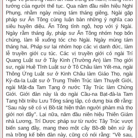
tướng của người thế tục. Qua năm đầu niên hiệu Nghi
Phụng, nhằm ngày mùng tám tháng giêng, Ngài gặp
pháp sư Ấn Tông cùng luận bàn những ý nghĩa cao
siêu huyền diệu. Ấn Tông tỉnh ngộ, hợp với ý Ngài.
Ngày rằm tháng ấy, pháp sư Ấn Tông nhóm họp bốn
chúng, làm lễ xuống tóc cho Ngài. Ngày mùng tám
tháng hai, Pháp sư lại nhóm họp các vị danh đức, làm
lễ truyền giới cụ túc. Các vị truyền giới có ngài Trí
Quang Luật sư ở Tây Kinh (Trường An) làm Thọ giới
sư, ngài Huệ Tĩnh Luật sư ở Tô Châu làm Yết-ma, ngài
Thông Ứng Luật sư ở Kinh Châu làm Giáo Thọ, ngài
Kỳ-đa-la Luật sư ở Trung Thiên Trúc làm Thuyết Giới,
ngài Mật-đa Tam Tạng ở nước Tây Trúc làm Chứng
Giới. Giới đàn này là do ngài Cầu-na Bạt-đà-la Tam
Tạng hồi triều Lưu Tống sáng lập, có dựng bia đề rằng:
“Sau này sẽ có vị Bồ-tát hiện thân người phàm mà thọ
giới nơi đây”. Lại nữa, năm đầu niên hiệu Thiên Giám
nhà Lương, Trí Dược pháp sư từ nước Tây Trúc vượt
biển sang đây, mang theo một cây Bồ-đề bên xứ ấy
mà trồng kế bên đàn này, cũng có nói rằng: “Về sau,