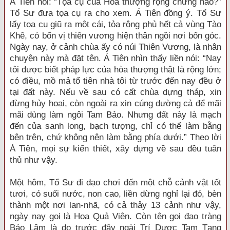
Á Tiên hỏi: “Tọa cụ của Hòa thượng rộng chừng nào?”
Tổ Sư đưa tọa cụ ra cho xem. Á Tiên đồng ý. Tổ Sư
lấy tọa cụ giũ ra một cái, tỏa rộng phủ hết cả vùng Tào
Khê, có bốn vị thiên vương hiện thân ngồi nơi bốn góc.
Ngày nay, ở cảnh chùa ấy có núi Thiên Vương, là nhân
chuyện này mà đặt tên. Á Tiên nhìn thấy liền nói: “Nay
tôi được biết pháp lực của hòa thượng thật là rộng lớn;
có điều, mồ mả tổ tiên nhà tôi từ trước đến nay đều ở
tại đất này. Nếu về sau có cất chùa dựng tháp, xin
đừng hủy hoại, còn ngoài ra xin cúng dường cả để mãi
mãi dùng làm ngôi Tam Bảo. Nhưng đất này là mạch
đến của sanh long, bạch tượng, chỉ có thể làm bằng
bên trên, chứ không nên làm bằng phía dưới.” Theo lời
Á Tiên, mọi sự kiến thiết, xây dựng về sau đều tuân
thủ như vậy.
Một hôm, Tổ Sư đi dạo chơi đến một chỗ cảnh vật tốt
tươi, có suối nước, non cao, liền dừng nghỉ lại đó, bèn
thành một nơi lan-nhã, có cả thảy 13 cảnh như vậy,
ngày nay gọi là Hoa Quả Viện. Còn tên gọi đạo tràng
Bảo Lâm là do trước đây ngài Trí Dược Tam Tạng