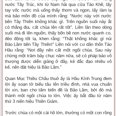
nước Tây Trúc, khi từ Nam hải qua cửa Tào Khê, lấy
tay vốc nước mà uống thấy thơm và ngon, lấy làm lạ
mà bảo môn đồ của mình rằng: “Nước này với nước
bên Tây Thiên không khác gì. Trên nguồn suối này ắt
có thắng địa, cất chùa lên rất tốt”. Liền lần theo dòng
suối mà đi lên nguồn, thấy bốn bề non nước quanh co,
đèo động tốt lạ, khen rằng: “Thật không khác gì núi
Bảo Lâm bên Tây Thiên!” Liền nói với cư dân thôn Tào
Hầu rằng: “Nơi đây nên cất một ngôi chùa. Sau này
chừng một trăm bảy chục năm nữa, sẽ có pháp bảo vô
thượng được diễn giảng ở đây, kẻ đắc đạo nhiều vô
kể, nên đặt hiệu là Bảo Lâm.”
Quan Mục Thiều Châu thuở ấy là Hầu Kính Trung đem
lời ấy soạn tờ biểu tâu lên triều đình, nhà vua chuẩn
lời xin, ban cho tấm biển đề là Bảo Lâm, bởi đó mà
thành một ngôi chùa to lớn. Việc ấy bắt đầu từ năm
thứ 3 niên hiệu Thiên Giám.
Trước chùa có một cái hồ lớn, thường có một con rồng