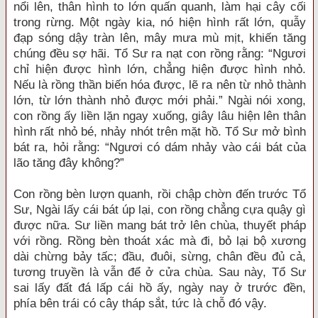
nổi lên, thân hình to lớn quấn quanh, làm hại cây cối
trong rừng. Một ngày kia, nó hiện hình rất lớn, quẫy
đạp sóng dậy tràn lên, mây mưa mù mịt, khiến tăng
chúng đều sợ hãi. Tổ Sư ra nạt con rồng rằng: “Ngươi
chỉ hiện được hình lớn, chẳng hiện được hình nhỏ.
Nếu là rồng thần biến hóa được, lẽ ra nên từ nhỏ thành
lớn, từ lớn thành nhỏ được mới phải.” Ngài nói xong,
con rồng ấy liền lặn ngay xuống, giây lâu hiện lên thân
hình rất nhỏ bé, nhảy nhót trên mặt hồ. Tổ Sư mở bình
bát ra, hỏi rằng: “Ngươi có dám nhảy vào cái bát của
lão tăng đây không?”
Con rồng bèn lượn quanh, rồi chập chờn đến trước Tổ
Sư, Ngài lấy cái bát úp lại, con rồng chẳng cựa quậy gì
được nữa. Sư liền mang bát trở lên chùa, thuyết pháp
với rồng. Rồng bèn thoát xác mà đi, bỏ lại bộ xương
dài chừng bảy tấc; đầu, đuôi, sừng, chân đều đủ cả,
tương truyền là vẫn để ở cửa chùa. Sau này, Tổ Sư
sai lấy đất đá lấp cái hồ ấy, ngày nay ở trước đền,
phía bên trái có cây tháp sắt, tức là chỗ đó vậy.