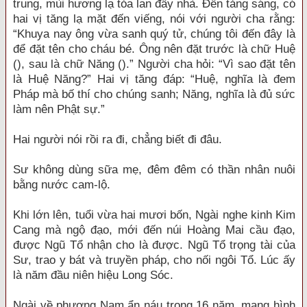
trung, mùi hương lạ tỏa lan đầy nhà. Đến tảng sáng, có
hai vị tăng lạ mặt đến viếng, nói với người cha rằng:
“Khuya nay ông vừa sanh quý tử, chúng tôi đến đây là
để đặt tên cho cháu bé. Ông nên đặt trước là chữ Huệ
(), sau là chữ Năng ().” Người cha hỏi: “Vì sao đặt tên
là Huệ Năng?” Hai vị tăng đáp: “Huệ, nghĩa là đem
Pháp mà bố thí cho chúng sanh; Năng, nghĩa là đủ sức
làm nên Phật sự.”
Hai người nói rồi ra đi, chẳng biết đi đâu.
Sư không dùng sữa mẹ, đêm đêm có thần nhân nuôi
bằng nước cam-lộ.
Khi lớn lên, tuổi vừa hai mươi bốn, Ngài nghe kinh Kim
Cang mà ngộ đạo, mới đến núi Hoàng Mai cầu đạo,
được Ngũ Tổ nhận cho là được. Ngũ Tổ trọng tài của
Sư, trao y bát và truyền pháp, cho nối ngôi Tổ. Lúc ấy
là năm đầu niên hiệu Long Sóc.
Ngài về phương Nam ẩn náu trong 16 năm, mang hình