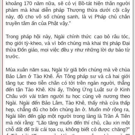
khoảng 170 năm nữa, sẽ có vị Bồ-tát hiện thân người
phàm mà khai diễn pháp Thượng thừa dưới cội cây
này, độ cho vô số chúng sanh, là vị Pháp chủ chân
truyền tâm ấn của Phật vậy.”
Trong pháp hội này, Ngài chính thức cạo bỏ râu tóc,
thọ giới tỳ-kheo, và vì bốn chúng mà khai thị pháp Đại
thừa Đốn giáo, mọi việc đều y như những lời dự báo từ
trước.
Mùa xuân năm sau, Ngài từ giã bốn chúng mà về chùa
Bảo Lâm ở Tào Khê. Ấn Tông pháp sư và cả hai giới
tăng tục theo tiễn chân có tới trên ngàn người, thẳng
đến tận Tào Khê. Khi ấy, Thông Ứng Luật sư ở Kinh
Châu với vài trăm người tu học cùng về nương theo
Ngài. Ngài đến Bảo Lâm, Tào Khê, thấy nhà cửa thấp
hẹp, chẳng đủ cho bốn chúng ăn ở. Muốn mở rộng ra,
Ngài liền đến gặp một người trong làng là Trần Á Tiên
mà nói rằng: “Lão tăng muốn đến thí chủ, cầu xin một
chỗ đất để trải cái tọa cụ, không biết có được chăng?”