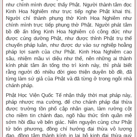
như chính mình được thấy Phật. Người thành tâm đọc
Kinh Hoa Nghiêm như trực tiếp nghe Phật khai thị.
Người chí thành phụng thờ Kinh Hoa Nghiêm như
chính mình trực tiếp phụng thờ Phật. Người phát tâm
bồ đề ấn tống Kinh Hoa Nghiêm có công đức như
được cúng dường Phật, như được thỉnh Phật trụ thế
chuyển pháp luân, như được dự vào sự nghiệp hoằng
pháp lợi sanh của chư Phật. Kinh Hoa Nghiêm cao
sâu, nhiệm mầu vi diệu như thế, nên những ai thành
kính phát tâm ấn tống thọ trì kinh này, thì phải biết
rằng người đó nhiều đời gieo thiện duyên bồ đề, đã
từng làm sứ giả của Phật và đã từng ở trong ngôi nhà
chánh pháp.
Phật Học Viện Quốc Tế nhận thấy thời mạt pháp này,
pháp nhược ma cường, để cho chánh pháp đại thừa
được trường tồn phổ cập nhân gian, làm rường cột
cho niềm tin chánh đạo, ngõ hầu thức tỉnh quần mê
sớm hồi đầu về bến giác. Nên nguyện cùng chư Phật
tử bốn phương, đồng chí hướng đại thừa vô lượng
đạo, đồng tâm thành kính in lại bộ kinh đại thừa quý