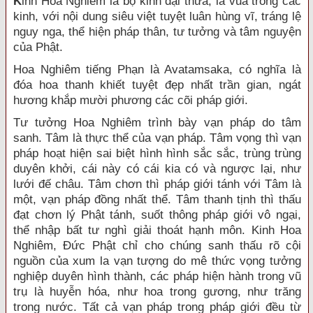
K
inh Hoa Nghiêm là bộ kinh đại thừa, là vua trong các
kinh, với nội dung siêu việt tuyệt luân hùng vĩ, tráng lệ
nguy nga, thể hiện pháp thân, tư tưởng và tâm nguyện
của Phật.
Hoa Nghiêm tiếng Phạn là Avatamsaka, có nghĩa là
đóa hoa thanh khiết tuyệt đẹp nhất trần gian, ngát
hương khắp mười phương các cõi pháp giới.
Tư tưởng Hoa Nghiêm trình bày vạn pháp do tâm
sanh. Tâm là thực thể của vạn pháp. Tâm vọng thì vạn
pháp hoạt hiện sai biệt hình hình sắc sắc, trùng trùng
duyên khởi, cái này có cái kia có và ngược lại, như
lưới đế châu. Tâm chơn thì pháp giới tánh với Tâm là
một, vạn pháp đồng nhất thể. Tâm thanh tịnh thì thấu
đạt chơn lý Phật tánh, suốt thông pháp giới vô ngại,
thể nhập bất tư nghì giải thoát hạnh môn. Kinh Hoa
Nghiêm, Ðức Phật chỉ cho chúng sanh thấu rõ cội
nguồn của xum la vạn tượng do mê thức vọng tưởng
nghiệp duyên hình thành, các pháp hiện hành trong vũ
trụ là huyễn hóa, như hoa trong gương, như trăng
trong nước. Tất cả vạn pháp trong pháp giới đều từ