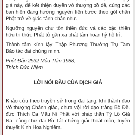
giá này, để kết thiện duyên vô thượng bồ đề, cùng các
bạn hiền đang hướng nguyện tiến bước theo gót chân
Phật trở về giác tánh chân như.
Ngưỡng nguyện chư tôn thiền đức và các bậc thiện
hữu tri thức Phật tử gần xa phát tâm hoan hỷ hộ trì.
Thành tâm kính lậy Thập Phương Thường Trụ Tam
Bảo tác đại chứng minh.
Phật Ðản 2532 Mậu Thìn 1988,
Thích Ðức Niệm
LỜI NÓI ÐẦU CỦA DỊCH GIẢ
K
hảo cứu theo truyền sử trong đại tạng, khi thành đạo
Vô thượng Chánh giác, chưa vội rời đạo tràng Bồ Ðề,
đức Thích Ca Mâu Ni Phật với pháp thân Tỳ Lô Giá
Na, cùng chư đại Bồ Tát chứng giải thoát môn, tuyên
thuyết Kinh Hoa Nghiêm.