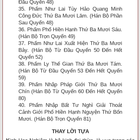
Ðầu Quyển 48)
35. Phẩm Như Lai Tùy Hảo Quang Minh
Công Ðức Thứ Ba Mươi Lăm. (Hán Bộ Phần
Sau Quyển 48)
36. Phẩm Phổ Hiền Hạnh Thứ Ba Mươi Sáu.
(Hán Bộ Trọn Quyển 49)
37. Phẩm Như Lai Xuất Hiện Thứ Ba Mươi
Bảy. (Hán Bộ Từ Ðầu Quyển 50 Ðến Hết
Quyển 52)
38. Phẩm Ly Thế Gian Thứ Ba Mươi Tám.
(Hán Bộ Từ Ðầu Quyển 53 Ðến Hết Quyển
59)
39. Phẩm Nhập Pháp Giới Thứ Ba Mươi
Chín (Hán Bộ Từ Quyển 60 Ðến Hết Quyển
80)
40. Phẩm Nhập Bất Tư Nghì Giải Thoát
Cảnh Giới Phổ Hiền Hạnh Nguyện Thứ Bốn
Mươi. (Hán Bộ Trọn Quyển 81)
THAY LỜI TỰA