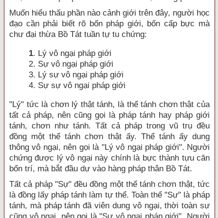
Muốn hiểu thấu phần nào cảnh giới trên đây, người học
đạo cần phải biết rõ bốn pháp giới, bốn cấp bực mà
chư đại thừa Bồ Tát tuần tự tu chứng:
1
. Lý vô ngại pháp giới
2. Sự vô ngại pháp giới
3. Lý sự vô ngại pháp giới
4. Sự sự vô ngại pháp giới
"Lý" tức là chơn lý thật tánh, là thể tánh chơn thật của
tất cả pháp, nên cũng gọi là pháp tánh hay pháp giới
tánh, chơn như tánh. Tất cả pháp trong vũ trụ đều
đồng một thể tánh chơn thật ấy. Thể tánh ấy dung
thông vô ngại, nên gọi là "Lý vô ngại pháp giới". Người
chứng được lý vô ngại này chính là bực thành tựu căn
bổn trí, mà bắt đầu dự vào hàng pháp thân Bồ Tát.
Tất cả pháp "Sự" đều đồng một thể tánh chơn thật, tức
là đồng lấy pháp tánh làm tự thể. Toàn thể "Sự" là pháp
tánh, mà pháp tánh đã viên dung vô ngại, thời toàn sự
cũng vô ngại, nên gọi là "Sự vô ngại pháp giới". Người