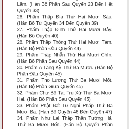
Lăm. (Hán Bộ Phần Sau Quyển 23 Ðến Hết
Quyển 33)
26. Phẩm Thập Ðịa Thứ Hai Mươi Sáu.
(Hán Bộ Từ Quyển 34 Ðến Quyển 39)
27. Phẩm Thập Ðịnh Thứ Hai Mươi Bảy.
(Hán Bộ Quyển 40)
28. Phẩm Thập Thông Thứ Hai Mươi Tám.
(Hán Bộ Phần Ðầu Quyển 44)
29. Phẩm Thập Nhẫn Thứ Hai Mươi Chín.
(Hán Bộ Phần Sau Quyển 44)
30. Phẩm A Tăng Kỳ Thứ Ba Mươi. (Hán Bộ
Phần Ðầu Quyển 45)
31. Phẩm Thọ Lượng Thứ Ba Mươi Mốt.
(Hán Bộ Phần Giữa Quyển 45)
32. Phẩm Chư Bồ Tát Trụ Xứ Thứ Ba Mươi
Hai. (Hán Bộ Phần Sau Quyển 45)
33. Phẩm Phật Bất Tư Nghì Pháp Thứ Ba
Mươi Ba. (Hán Bộ Quyển 46 Ðến Quyển 47)
34. Phẩm Như Lai Thập Thân Tướng Hải
Thứ Ba Mươi Bốn. (Hán Bộ Quyển Phần