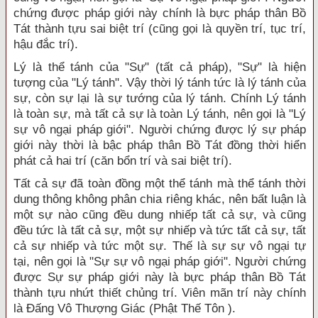
chứng được pháp giới này chính là bực pháp thân Bồ
Tát thành tựu sai biệt trí (cũng gọi là quyền trí, tục trí,
hậu đắc trí).
Lý là thể tánh của "Sự" (tất cả pháp), "Sự" là hiện
tượng của "Lý tánh". Vậy thời lý tánh tức là lý tánh của
sự, còn sự lại là sự tướng của lý tánh. Chính Lý tánh
là toàn sự, mà tất cả sự là toàn Lý tánh, nên gọi là "Lý
sự vô ngại pháp giới". Người chứng được lý sự pháp
giới này thời là bậc pháp thân Bồ Tát đồng thời hiển
phát cả hai trí (căn bổn trí và sai biệt trí).
Tất cả sự đã toàn đồng một thể tánh mà thể tánh thời
dung thông không phân chia riêng khác, nên bất luận là
một sự nào cũng đều dung nhiếp tất cả sự, và cũng
đều tức là tất cả sự, một sự nhiếp và tức tất cả sự, tất
cả sự nhiếp và tức một sự. Thế là sự sự vô ngại tự
tại, nên gọi là "Sự sự vô ngại pháp giới". Người chứng
được Sự sự pháp giới này là bực pháp thân Bồ Tát
thành tựu nhứt thiết chủng trí. Viên mãn trí này chính
là Ðấng Vô Thượng Giác (Phật Thế Tôn ).