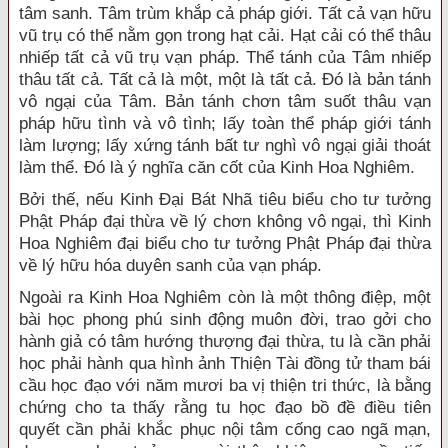
tâm sanh. Tâm trùm khắp cả pháp giới. Tất cả vạn hữu
vũ trụ có thể nằm gọn trong hạt cải. Hạt cải có thể thâu
nhiếp tất cả vũ trụ vạn pháp. Thể tánh của Tâm nhiếp
thâu tất cả. Tất cả là một, một là tất cả. Ðó là bản tánh
vô ngại của Tâm. Bản tánh chơn tâm suốt thâu vạn
pháp hữu tình và vô tình; lấy toàn thể pháp giới tánh
làm lượng; lấy xứng tánh bất tư nghì vô ngại giải thoát
làm thể. Ðó là ý nghĩa căn cốt của Kinh Hoa Nghiêm.
Bởi thế, nếu Kinh Ðại Bát Nhã tiêu biểu cho tư tưởng
Phật Pháp đại thừa về lý chơn không vô ngại, thì Kinh
Hoa Nghiêm đại biểu cho tư tưởng Phật Pháp đại thừa
về lý hữu hóa duyên sanh của vạn pháp.
Ngoài ra Kinh Hoa Nghiêm còn là một thông điệp, một
bài học phong phú sinh động muôn đời, trao gởi cho
hành giả có tâm hướng thượng đại thừa, tu là cần phải
học phải hành qua hình ảnh Thiện Tài đồng tử tham bái
cầu học đạo với năm mươi ba vị thiện tri thức, là bằng
chứng cho ta thấy rằng tu học đạo bồ đề điều tiên
quyết cần phải khắc phục nội tâm cống cao ngã mạn,