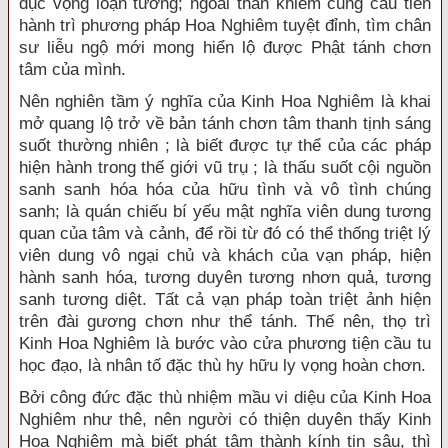
dục vọng loạn tưởng; ngoài thân khiêm cung cầu tiến
hành trì phương pháp Hoa Nghiêm tuyệt đỉnh, tìm chân
sư liễu ngộ mới mong hiển lộ được Phật tánh chơn
tâm của mình.
Nên nghiên tầm ý nghĩa của Kinh Hoa Nghiêm là khai
mở quang lộ trở về bản tánh chơn tâm thanh tịnh sáng
suốt thường nhiên ; là biết được tự thể của các pháp
hiện hành trong thế giới vũ trụ ; là thấu suốt cội nguồn
sanh sanh hóa hóa của hữu tình và vô tình chúng
sanh; là quán chiếu bí yếu mật nghĩa viên dung tương
quan của tâm và cảnh, để rồi từ đó có thể thống triệt lý
viên dung vô ngại chủ và khách của vạn pháp, hiện
hành sanh hóa, tương duyên tương nhơn quả, tương
sanh tương diệt. Tất cả vạn pháp toàn triệt ảnh hiện
trên đài gương chơn như thể tánh. Thế nên, thọ trì
Kinh Hoa Nghiêm là bước vào cửa phương tiện cầu tu
học đạo, là nhân tố đặc thù hy hữu ly vọng hoàn chơn.
Bởi công đức đặc thù nhiệm mầu vi diệu của Kinh Hoa
Nghiêm như thê, nên người có thiện duyên thấy Kinh
Hoa Nghiêm mà biết phát tâm thành kính tin sâu, thì