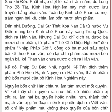
Sau khi Ðức Phật nhập diệt lối sáu trăm năm, do Long
Thọ Bồ Tát, Kinh Hoa Nghiêm này mới được lưu
truyền bằng phạn văn. Toàn bộ Kinh chữ Phạn có một
trăm ngàn bài kệ, chia làm bốn mươi tám phẩm.
Ðến nhà Ðường, Ðại Sư Thật Xoa Nan Ðà từ nước Vu
Ðiền mang bổn Kinh chữ Phạn này sang Trung Quốc
dịch ra Hán văn. Nhưng Ðại Sư chỉ dịch ra được ba
mươi chín phẩm, từ phẩm "Thế Chủ Diệu Nghiêm" đến
phẩm "Nhập Pháp Giới", cộng có ba mươi sáu ngàn
bài kệ theo Phạn văn, còn lại chín phẩm sáu mươi bốn
ngàn bài kệ Phạn văn chưa được dịch ra Hán văn.
Kế đó, Pháp Sư Bác Nhã, người Kế Tân dịch thêm
phẩm Phổ Hiền Hạnh Nguyện ra Hán văn, thành phẩm
thứ bốn mươi của bộ Kinh Hoa Nghiêm này.
Nguyên bổn chữ Hán chia ra làm tám mươi mốt quyển.
Vì xét thấy chia quyển ra như thế, có nhiều phẩm bị
cắt ra làm hai ba quyển hoặc nhiều hơn, thành thử
mạch văn bị gián đoạn, nên khi phiên dịch ra Việt văn,
tôi chỉ lấy phẩm mà không theo quyển của bổn chữ