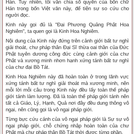
Hán. Tuy nhiên, tôi vẫn chia số quyển của bổn chữ
Hán trong bổn Việt văn này, để tiện sự so cứu cho
người đọc.
Kinh này gọi đủ là "Ðại Phương Quảng Phật Hoa
Nghiêm", ta quen gọi là Kinh Hoa Nghiêm.
Nội dung của Kinh này đứng trên cảnh giới bất tư nghì
giải thoát, chư pháp thân Ðại Sĩ thừa oai thần của Ðức
Phật tuyên dương công đức cùng cảnh giới của chư
Phật và xương minh nhơn hạnh xứng tánh bất tư nghì
của chư đại Bồ Tát.
Kinh Hoa Nghiêm này đã hoàn toàn ở trong lãnh vực
xứng tánh bất tư nghì giải thoát mà xương minh, nên
mỗi lời mỗi câu trong Kinh này đều lấy toàn thể pháp
giới tánh làm lượng. Ðã là toàn thể pháp giới tánh nên
tất cả Giáo, Lý, Hạnh, Quả nơi đây đều dung thông vô
ngại, nên cũng gọi là vô ngại pháp giới.
Từng bực cứu cánh của vô ngại pháp giới là Sự sự vô
ngại pháp giới, chỗ chứng nhập hoàn toàn của chư
Phật mà chư pháp thân Bồ Tát thời được từng phần.