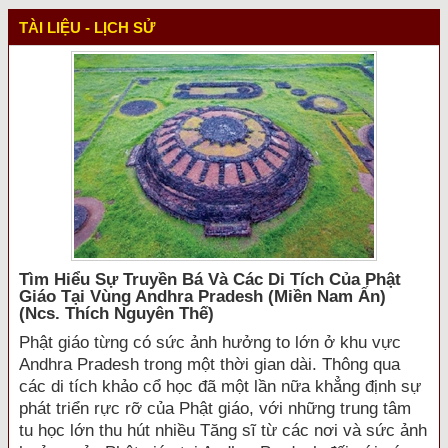
TÀI LIỆU - LỊCH SỬ
Tìm Hiểu Sự Truyền Bá Và Các Di Tích Của Phật
Giáo Tại Vùng Andhra Pradesh (miền Nam Ấn)
(ncs. Thích Nguyên Thế)
Phật giáo từng có sức ảnh hưởng to lớn ở khu vực
Andhra Pradesh trong một thời gian dài. Thông qua
các di tích khảo cổ học đã một lần nữa khẳng định sự
phát triển rực rỡ của Phật giáo, với những trung tâm
tu học lớn thu hút nhiều Tăng sĩ từ các nơi và sức ảnh