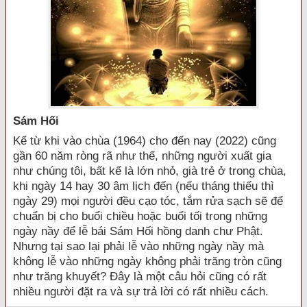
Sám Hối
Kể từ khi vào chùa (1964) cho đến nay (2022) cũng
gần 60 năm ròng rã như thế, những người xuất gia
như chúng tôi, bất kể là lớn nhỏ, già trẻ ở trong chùa,
khi ngày 14 hay 30 âm lịch đến (nếu tháng thiếu thì
ngày 29) mọi người đều cạo tóc, tắm rửa sạch sẽ để
chuẩn bị cho buổi chiều hoặc buổi tối trong những
ngày nầy để lễ bái Sám Hối hồng danh chư Phật.
Nhưng tại sao lại phải lễ vào những ngày nầy mà
không lễ vào những ngày không phải trăng tròn cũng
như trăng khuyết? Đây là một câu hỏi cũng có rất
nhiều người đặt ra và sự trả lời có rất nhiều cách.