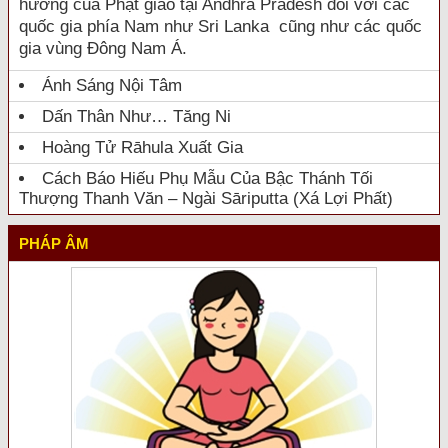
hưởng của Phật giáo tại Andhra Pradesh đối với các
quốc gia phía Nam như Sri Lanka cũng như các quốc
gia vùng Đông Nam Á.
Ánh Sáng Nội Tâm
Dấn Thân Như… Tăng Ni
Hoàng Tử Rāhula Xuất Gia
Cách Báo Hiếu Phụ Mẫu Của Bậc Thánh Tối
Thượng Thanh Văn – Ngài Sāriputta (Xá Lợi Phất)
PHÁP ÂM