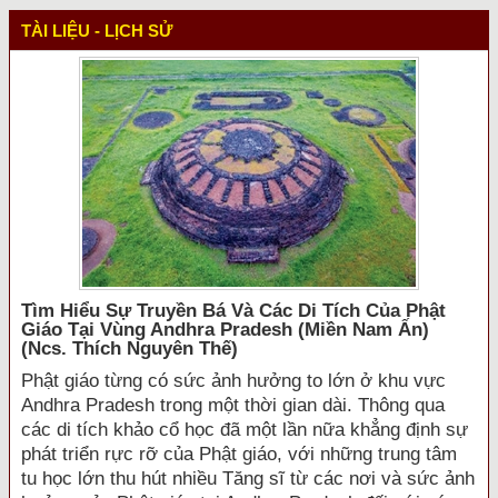
TÀI LIỆU - LỊCH SỬ
Tìm Hiểu Sự Truyền Bá Và Các Di Tích Của Phật
Giáo Tại Vùng Andhra Pradesh (miền Nam Ấn)
(ncs. Thích Nguyên Thế)
Phật giáo từng có sức ảnh hưởng to lớn ở khu vực
Andhra Pradesh trong một thời gian dài. Thông qua
các di tích khảo cổ học đã một lần nữa khẳng định sự
phát triển rực rỡ của Phật giáo, với những trung tâm
tu học lớn thu hút nhiều Tăng sĩ từ các nơi và sức ảnh