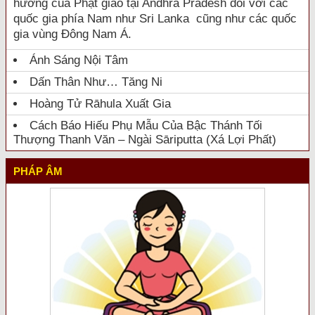
hưởng của Phật giáo tại Andhra Pradesh đối với các
quốc gia phía Nam như Sri Lanka cũng như các quốc
gia vùng Đông Nam Á.
Ánh Sáng Nội Tâm
Dấn Thân Như… Tăng Ni
Hoàng Tử Rāhula Xuất Gia
Cách Báo Hiếu Phụ Mẫu Của Bậc Thánh Tối
Thượng Thanh Văn – Ngài Sāriputta (Xá Lợi Phất)
PHÁP ÂM