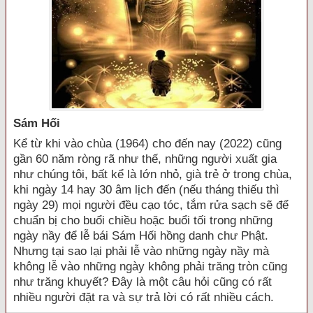
Sám Hối
Kể từ khi vào chùa (1964) cho đến nay (2022) cũng
gần 60 năm ròng rã như thế, những người xuất gia
như chúng tôi, bất kể là lớn nhỏ, già trẻ ở trong chùa,
khi ngày 14 hay 30 âm lịch đến (nếu tháng thiếu thì
ngày 29) mọi người đều cạo tóc, tắm rửa sạch sẽ để
chuẩn bị cho buổi chiều hoặc buổi tối trong những
ngày nầy để lễ bái Sám Hối hồng danh chư Phật.
Nhưng tại sao lại phải lễ vào những ngày nầy mà
không lễ vào những ngày không phải trăng tròn cũng
như trăng khuyết? Đây là một câu hỏi cũng có rất
nhiều người đặt ra và sự trả lời có rất nhiều cách.