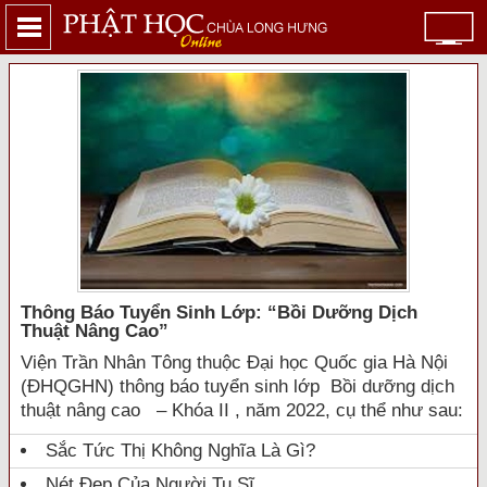
Thông Báo Tuyển Sinh Lớp: “bồi Dưỡng Dịch
Thuật Nâng Cao”
Viện Trần Nhân Tông thuộc Đại học Quốc gia Hà Nội
(ĐHQGHN) thông báo tuyển sinh lớp Bồi dưỡng dịch
thuật nâng cao – Khóa II , năm 2022, cụ thể như sau:
Sắc Tức Thị Không Nghĩa Là Gì?
Nét Đẹp Của Người Tu Sĩ