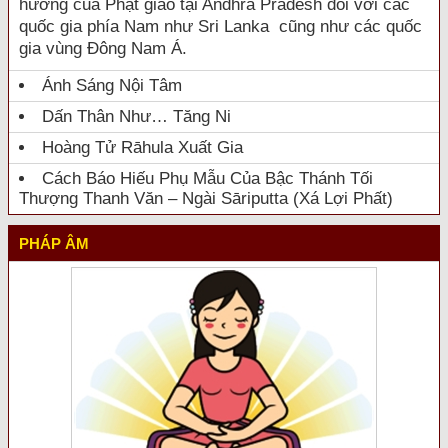
hưởng của Phật giáo tại Andhra Pradesh đối với các
quốc gia phía Nam như Sri Lanka cũng như các quốc
gia vùng Đông Nam Á.
Ánh Sáng Nội Tâm
Dấn Thân Như… Tăng Ni
Hoàng Tử Rāhula Xuất Gia
Cách Báo Hiếu Phụ Mẫu Của Bậc Thánh Tối
Thượng Thanh Văn – Ngài Sāriputta (Xá Lợi Phất)
PHÁP ÂM