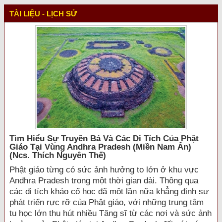
TÀI LIỆU - LỊCH SỬ
Tìm Hiểu Sự Truyền Bá Và Các Di Tích Của Phật
Giáo Tại Vùng Andhra Pradesh (miền Nam Ấn)
(ncs. Thích Nguyên Thế)
Phật giáo từng có sức ảnh hưởng to lớn ở khu vực
Andhra Pradesh trong một thời gian dài. Thông qua
các di tích khảo cổ học đã một lần nữa khẳng định sự
phát triển rực rỡ của Phật giáo, với những trung tâm
tu học lớn thu hút nhiều Tăng sĩ từ các nơi và sức ảnh