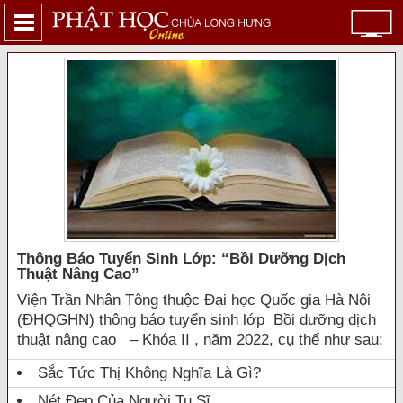
Thông Báo Tuyển Sinh Lớp: “bồi Dưỡng Dịch
Thuật Nâng Cao”
Viện Trần Nhân Tông thuộc Đại học Quốc gia Hà Nội
(ĐHQGHN) thông báo tuyển sinh lớp Bồi dưỡng dịch
thuật nâng cao – Khóa II , năm 2022, cụ thể như sau:
Sắc Tức Thị Không Nghĩa Là Gì?
Nét Đẹp Của Người Tu Sĩ