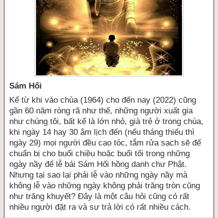
Sám Hối
Kể từ khi vào chùa (1964) cho đến nay (2022) cũng
gần 60 năm ròng rã như thế, những người xuất gia
như chúng tôi, bất kể là lớn nhỏ, già trẻ ở trong chùa,
khi ngày 14 hay 30 âm lịch đến (nếu tháng thiếu thì
ngày 29) mọi người đều cạo tóc, tắm rửa sạch sẽ để
chuẩn bị cho buổi chiều hoặc buổi tối trong những
ngày nầy để lễ bái Sám Hối hồng danh chư Phật.
Nhưng tại sao lại phải lễ vào những ngày nầy mà
không lễ vào những ngày không phải trăng tròn cũng
như trăng khuyết? Đây là một câu hỏi cũng có rất
nhiều người đặt ra và sự trả lời có rất nhiều cách.