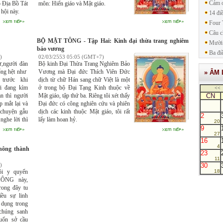
Cảm ơ
p Ðịa Bồ Tát
môn: Hiển giáo và Mật giáo.
 hội này.
14 đi
Four 
Câu c
BỘ MẬT TÔNG - Tập Hai: Kinh đại thừa trang nghiêm
Mười 
bảo vương
Ba đi
)
02/03/2553 05:05 (GMT+7)
ư,người đàn
Bộ kinh Ðại Thừa Trang Nghiêm Bảo
ống hệt như
Vương mà Ðại đức Thích Viên Ðức
» ÂM 
trước khi
dịch từ chữ Hán sang chữ Việt là một
ời đang kìm
ở trong bộ Ðại Tạng Kinh thuộc về
<<
n thì người
Mật giáo, tập thứ ba. Riêng tôi xét thấy
CN
 mắt lại và
Ðại đức có công nghiên cứu và phiên
 chuyện gẫu
dịch các kinh thuộc Mật giáo, tôi rất
2
nghe lời thì
lấy làm hoan hỷ.
20
à một thông
9
27
16
4
hông thành
23
11
30
)
i y quyển
18
ÔNG này,
rong đây tu
iều sự linh
 dụng trong
chúng sanh
uốn sở cầu