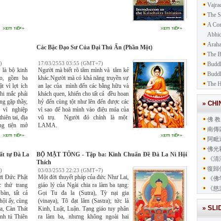
Vajra
The S
A Com
Abhid
Araha
Các Bậc Đạo Sư Của Đại Thủ Ấn (Phần Một)
The 
)
17/03/2553 03:55 (GMT+7)
Buddh
là bộ kinh
Người mà biết rõ tâm mình và tâm kẻ
Budd
áo, gồm ba
khác.Người mà có khả năng truyền sự
The H
 vì lợi ích
an lạc của mình đến các bằng hữu và
hi mắc phải
khách quen, khiến cho tất cả đều hoan
g gặp thầy,
hỷ đến cùng tột như lên đến được các
» CH
 vì nghiệp
vì sao để hoà mình vào điệu múa của
iên tai, địa
vũ trụ. Người đó chính là một
佛 教
ơng tiện mở
LAMA.
南傳
 dạy phương
阿毗
ai ương, hạn
ớt khổ thêm
佛光
t tự Đà La
BỘ MẬT TÔNG - Tập ba: Kinh Chuẩn Đề Đà La Ni Hội
《清
Thích
復歸
)
03/03/2553 22:23 (GMT+7)
ời Ðức Phật
Một đời thuyết pháp của đức Như Lai,
《佛
c thứ trang
giáo lý của Ngài chia ra làm ba tạng:
《慈
bàn, tất cả
Gọi Tu đa la (Sutra), Tỳ nại gia
hội ấy, cùng
(vinaya), Tô đạt lãm (Sastra); tức là
» SL
a, Càn Thát
Kinh, Luật, Luận. Tạng giáo tuy phân
inh tú Thiên
ra làm ba, nhưng không ngoài hai