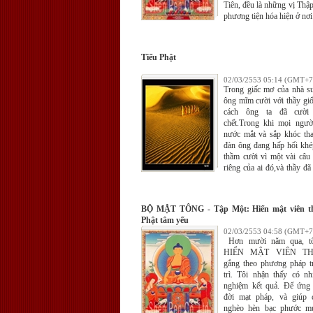
Tiên, đều là những vị Thậ
phương tiện hóa hiện ở nơi
Tiểu Phật
02/03/2553 05:14 (GMT+7
Trong giấc mơ của nhà s
ông mĩm cười với thầy gi
cách ông ta đã cười 
chết.Trong khi mọi ngư
nước mắt và sắp khóc tha
đàn ông đang hấp hối khép
thầm cười vì một vài câu
riêng của ai đó,và thầy đã 
thào của ông ta như thể l
tin bí mật
BỘ MẬT TÔNG - Tập Một: Hiển mật viên t
Phật tâm yếu
02/03/2553 04:58 (GMT+7
Hơn mười năm qua, tô
HIỂN MẬT VIÊN TH
gắng theo phương pháp t
trì. Tôi nhận thấy có nh
nghiệm kết quả. Ðể ứng
đời mạt pháp, và giúp 
nghèo hèn bạc phước m