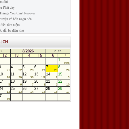
n đời
ều Phật dạy
Things You Can't Recover
huyện về bốn ngọn nến
điều tâm niệm
ều dễ, ba điều khó
LỊCH
8/2026
<
>
>>
T2
T3
T4
T5
T6
T7
1
19/6
3
4
5
6
7
8
21
22
23
24
25
26
10
11
12
13
14
15
28
29
30
1/7
2
3
17
18
19
20
21
22
5
6
7
8
9
10
24
25
26
27
28
29
12
13
14
15
16
17
31
19