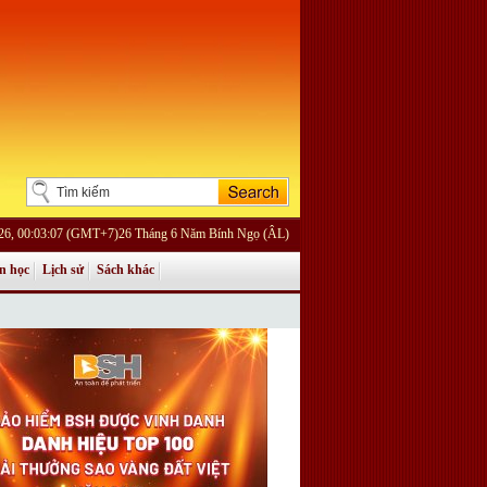
026, 00:03:07 (GMT+7)26 Tháng 6 Năm Bính Ngọ (ÂL)
n học
Lịch sử
Sách khác