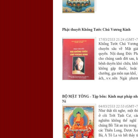
Phật thuyết Khổng Tước Chú Vương Kinh
17/03/2553 21:24 (GMT+7
Khổng Tước Chú Vương 
chuyên sâu về Mật gi
quyển. Nội dung Đức Phật
cho chúng sanh đời sau, k
bệnh duyên khó chữa, khôn
không gặp thuốc, hoặc
chướng, gia môn nạn khổ, th
ách,..v.v..nên Ngài phư
bày pháp môn bí yếu, chỉ
thức tu hành, để giải trừ t
ách làm cho chúng sanh b
BỘ MẬT TÔNG - Tập bốn: Kinh mạt pháp nhấ
vui.
Ni
04/03/2553 22:53 (GMT+7
Như thật tôi nghe, một th
ở cõi Trời Tịnh Cư, cá
nghiêm không thể nghĩ 
chúng Bồ Tát an trụ trong 
các Thiên Long, Dược Xo
Bà, A Tô La và hết thảy t