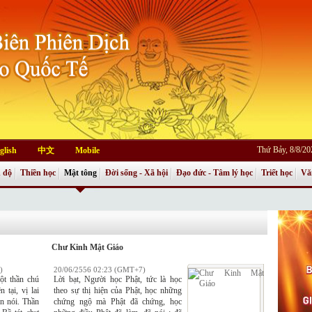
Thứ Bảy, 8/8/2
glish
中文
Mobile
 độ
Thiền học
Mật tông
Đời sống - Xã hội
Đạo đức - Tâm lý học
Triết học
Vă
Chư Kinh Mật Giáo
)
20/06/2556 02:23 (GMT+7)
ột thần chú
Lời bạt, Người học Phật, tức là học
 tại, vị lai
theo sự thị hiện của Phật, học những
n nói. Thần
chứng ngộ mà Phật đã chứng, học