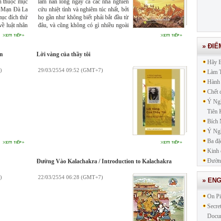
n thuộc mục
làm nản lòng ngay cả các nhà nghiên
g Mạn Ðà La
cứu nhiệt tình và nghiêm túc nhất, bởi
ục đích thứ
họ gần như không biết phải bắt đầu từ
về luật nhân
đâu, và cũng không có gì nhiều ngoài
đã tạo trong
những mảnh vụn rải rác trong các
 kham chịu
truyền thuyết, hoặc những trích dẫn
» ĐIỂ
phải phát tâm
không mang tính hệ thống từ lời dạy
n
Lời vàng của thầy tôi
nơi Tam Bảo
của các bậc thầy Mật tông trước đây và
Hãy 
dường lễ lạy
hiện nay.
)
29/03/2554 09:52 (GMT+7)
Làm T
h lọc những
Hành
Chết 
Ý Ngh
Tiên 
Bích
Ý Ngh
Ba đặ
Kinh 
Đường
Đường Vào Kalachakra / Introduction to Kalachakra
)
22/03/2554 06:28 (GMT+7)
» EN
On Pi
Secre
Docu