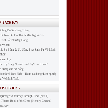
M SÁCH HAY
Buông Bỏ Sự Căng Thẳng
hế Nào Để Trở Thành Một Người Tốt
 Trình Về Phương Đông
đi về đâu
ĩa Sự Sống 2:"Sự Sống Phát Sinh Từ Vô Minh
Khởi"
 Nham Lục
ĩa Sự Sống:"Luân Hồi & Sự Giải Thoát"
c tướng của đời sống
doanh và Đức Phật – Thịnh đạt bằng thiện nghiệp
 Về Minh Triết
GLISH BOOKS
lgrimage: A Journey through Tibet (part 1)
t Tibetan Book of the Dead | History Channel
mentary