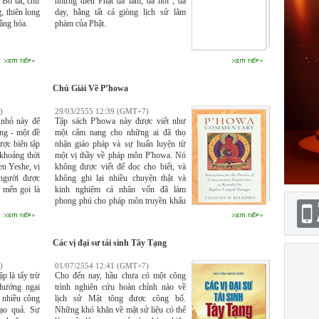
 Bồ tát, chư
những điều Phật đã làm, đã nói ; đã
, thiên long
dạy, bằng tất cả giòng lịch sử lâm
ằng hóa.
phàm của Phật.
Chú Giải Về P’howa
)
29/03/2555 12:39 (GMT+7)
 nhỏ này để
Tập sách P'howa này được viết như
ông - một đề
một cẩm nang cho những ai đã thọ
ược biên tập
nhận giáo pháp và sự huấn luyện từ
khoảng thời
một vị thầy về pháp môn P'howa. Nó
n Yeshe, vị
không được viết để đọc cho biết, và
 người được
không ghi lại nhiều chuyện thật và
 mến gọi là
kinh nghiệm cá nhân vốn đã làm
phong phú cho pháp môn truyền khẩu
của Ngài Chagdud Tulku Rinpoche
trong nhiều năm. Sách này cũng
không phải để trình bày một cách uyên
Các vị đại sư tái sinh Tây Tạng
bác, vì tôi không có một mảy may ý
định cho thấy mình là học giả, dù là
)
01/07/2554 12:41 (GMT+7)
theo tiêu chuẩn Tây Tạng hay theo tiêu
p là tẩy trừ
Cho đến nay, hầu chưa có một công
chuẩn Tây Phương. Sách này chỉ đơn
hướng ngại
trình nghiên cứu hoàn chỉnh nào về
giản là một nơi để tham khảo, một
ụ nhiều công
lịch sử Mật tông được công bố.
nhắc nhở về các điểm chủ yếu được
đạo quả. Sự
Những khó khăn về mặt sử liệu có thể
trình bày trong giáo pháp khẩu truyền.