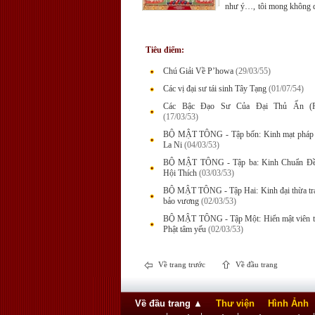
như ý…, tôi mong không 
kém của mình, đem tâm
quyển sách này để ấn hành
Tiêu điểm:
Chú Giải Về P’howa
(29/03/55)
Các vị đại sư tái sinh Tây Tạng
(01/07/54)
Các Bậc Đạo Sư Của Đại Thủ Ấn (P
(17/03/53)
BỘ MẬT TÔNG - Tập bốn: Kinh mạt pháp 
La Ni
(04/03/53)
BỘ MẬT TÔNG - Tập ba: Kinh Chuẩn Đề
Hội Thích
(03/03/53)
BỘ MẬT TÔNG - Tập Hai: Kinh đại thừa tr
bảo vương
(02/03/53)
BỘ MẬT TÔNG - Tập Một: Hiển mật viên t
Phật tâm yếu
(02/03/53)
Về trang trước
Về đầu trang
Về đầu trang
▲
Thư viện
Hình Ảnh