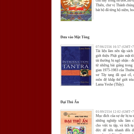
chú này trong ba đờiChưvị
Thiên, chư vị Thánh chúng
bát bộ đã từng hộ niệm, ho
Đưa vào Mật Tông
07/06/2556 16:57 (GMT+7
Tài liệu làm nên tập sách
giới thiệu Phật giáo mật t
tài thường bị ngộ nhận - đ
từ những bài giảng trong 
gian 1975-1983 của Thubte
sư Tây tạng đã quá cố,
môn đệ khắp thế giới trìu
Lama Yeshe (Thầy).
Đại Thủ Ấn
01/09/2554 12:02 (GMT+7
Mục đích của sự dự bị tu tậ
những nghiệp xấu làm c
cho việc tu tập, và tích t
đức để tiến nhanh đến 