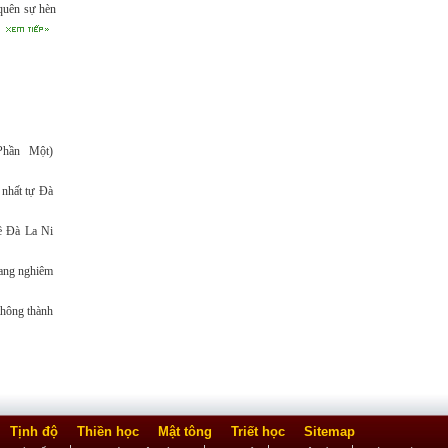
quên sự hèn
 gắng dịch
 lưu thông.
hần Một)
nhất tự Đà
 Đà La Ni
ang nghiêm
hông thành
Tịnh độ
Thiền học
Mật tông
Triết học
Sitemap