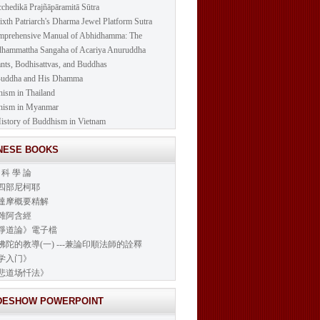
cchedikā Prajñāpāramitā Sūtra
ixth Patriarch's Dharma Jewel Platform Sutra
prehensive Manual of Abhidhamma: The
hammattha Sangaha of Acariya Anuruddha
nts, Bodhisattvas, and Buddhas
Buddha and His Dhamma
ism in Thailand
hism in Myanmar
istory of Buddhism in Vietnam
INESE BOOKS
 科 學 論
四部尼柯耶
達摩概要精解
雜阿含經
淨道論》電子檔
佛陀的教導(一) ---兼論印順法師的詮釋
学入门》
悲道场忏法》
IDESHOW POWERPOINT