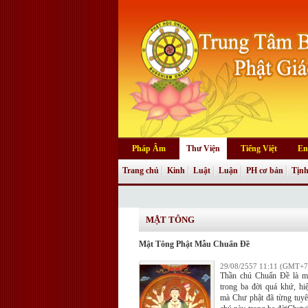
Pháp Âm
Thư Viện
Tiếng Việt
En
Trang chủ
Kinh
Luật
Luận
PH cơ bản
Tịnh
MẬT TÔNG
Mật Tông Phật Mẫu Chuẩn Đề
29/08/2557 11:11 (GMT+7
Thần chú Chuẩn Đề là m
trong ba đời quá khứ, hiện
mà Chư phật đã từng tuyê