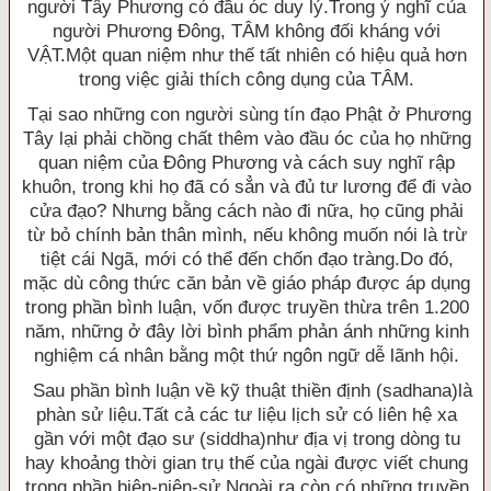
người Tây Phương có đầu óc duy lý.Trong ý nghĩ của
người Phương Ðông, TÂM không đối kháng với
VẬT.Một quan niệm như thế tất nhiên có hiệu quả hơn
trong việc giải thích công dụng của TÂM.
Tại sao những con người sùng tín đạo Phật ở Phương
Tây lại phải chồng chất thêm vào đầu óc của họ những
quan niệm của Ðông Phương và cách suy nghĩ rập
khuôn, trong khi họ đã có sẳn và đủ tư lương để đi vào
cửa đạo? Nhưng bằng cách nào đi nữa, họ cũng phải
từ bỏ chính bản thân mình, nếu không muốn nói là trừ
tiệt cái Ngã, mới có thể đến chốn đạo tràng.Do đó,
mặc dù công thức căn bản về giáo pháp được áp dụng
trong phần bình luận, vốn được truyền thừa trên 1.200
năm, những ở đây lời bình phẩm phản ánh những kinh
nghiệm cá nhân bằng một thứ ngôn ngữ dễ lãnh hội.
Sau phần bình luận về kỹ thuật thiền định (sadhana)là
phàn sử liệu.Tất cả các tư liệu lịch sử có liên hệ xa
gần với một đạo sư (siddha)như địa vị trong dòng tu
hay khoảng thời gian trụ thế của ngài được viết chung
trong phần biên-niên-sử.Ngoài ra còn có những truyền