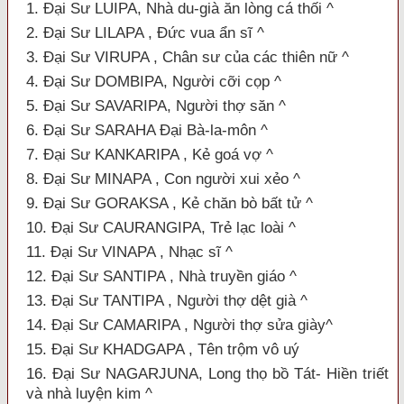
1. Đại Sư LUIPA, Nhà du-già ăn lòng cá thối ^
2. Đại Sư LILAPA , Ðức vua ẩn sĩ ^
3. Đại Sư VIRUPA , Chân sư của các thiên nữ ^
4. Đại Sư DOMBIPA, Người cỡi cọp ^
5. Đại Sư SAVARIPA, Người thợ săn ^
6. Đại Sư SARAHA Ðại Bà-la-môn ^
7. Đại Sư KANKARIPA , Kẻ goá vợ ^
8. Đại Sư MINAPA , Con người xui xẻo ^
9. Đại Sư GORAKSA , Kẻ chăn bò bất tử ^
10. Đại Sư CAURANGIPA, Trẻ lạc loài ^
11. Đại Sư VINAPA , Nhạc sĩ ^
12. Đại Sư SANTIPA , Nhà truyền giáo ^
13. Đại Sư TANTIPA , Người thợ dệt già ^
14. Đại Sư CAMARIPA , Người thợ sửa giày^
15. Đại Sư KHADGAPA , Tên trộm vô uý
16. Đại Sư NAGARJUNA, Long thọ bồ Tát- Hiền triết
và nhà luyện kim ^