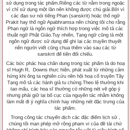
sử dụng trong tác phẩm.Riêng các từ nằm trong ngoặc
vì chỉ sử dụng một lần nên không được chú giải.Bởi vì
các đạo sư nói tiếng Phạn (sanskrit) hoặc thổ ngữ
Prakit hay thổ ngữ Apabhramsa nên chúng tôi cho rằng
Phạn ngữ là ngôn ngữ thích hợp trong việc mô tả các
thuật ngữ Phật Giáo.Tuy nhiên, Tạng ngữ cũng là một
ngôn ngữ được sử dụng để ghi lại các truyền thuyết
nên người viết cũng chua thêm vào sau các từ
sanskrit để tiện đối chiếu.
Các bức phác hoạ chân dung trong tác phẩm là do hoạ
sĩ Hugh R, Downs thực hiện, phát xuất từ những cảm
hứng khi ông ta nghiên cứu nền hội hoạ cổ truyền Tây
Tạng mô tả các hành giả tu chứng.Theo lệ thường khi
tạo mẩu, các hoạ sĩ thường có những nét vẽ góp ý
nhưng phải giữ lại bố cục của nguyên tác nhằm không
làm mất đi ý nghĩa chính hay những nét đặc trưng của
tác phẩm.
Trong công tác chuyển dịch các đặc điểm lịch sử ,
chúng tôi mạn phép mở rộng phạm vi của đề tài chứ