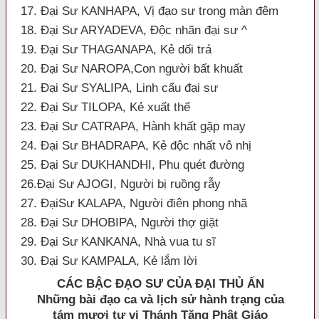
17. Đại Sư KANHAPA, Vị đạo sư trong màn đêm
18. Đại Sư ARYADEVA, Ðộc nhãn đại sư ^
19. Đại Sư THAGANAPA, Kẻ dối trá
20. Đại Sư NAROPA,Con người bất khuất
21. Đại Sư SYALIPA, Linh cẩu đại sư
22. Đại Sư TILOPA, Kẻ xuất thế
23. Đại Sư CATRAPA, Hành khất gặp may
24. Đại Sư BHADRAPA, Kẻ độc nhất vô nhị
25. Đại Sư DUKHANDHI, Phu quét đường
26.Đại Sư AJOGI, Người bị ruồng rẫy
27. ĐạiSư KALAPA, Người điên phong nhã
28. Đại Sư DHOBIPA, Người thợ giặt
29. Đại Sư KANKANA, Nhà vua tu sĩ
30. Đại Sư KAMPALA, Kẻ lắm lời
CÁC BẬC
ÐẠO SƯ CỦA ÐẠI THỦ ẤN
Những bài đạo ca và lịch sử hành trạng của
tám mươi tư vị Thánh Tăng Phật Giáo