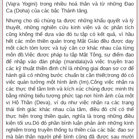
(Vajra Yogini) trong nhiều hoá thân và từ những Ðạo
Ca (Doha) của các bậc Thánh tăng.
Nhưng cho dù chúng ta được những khẩu quyết và lý
thuyết, những nghiên cứu kinh viện và óc phân tích
cũng không thể dựa vào đó tu tập có kết quả, vì hầu
hết các môn thiền quán trong Mật Giáo đều được dạy
một cách tóm lược và tuỳ căn cơ khác nhau của từng
môn đồ.Việc được pháp tu tập Mật Tông, sự điểm đạo
để nhập vào đàn pháp (mandala)và việc truyền trao
các kỹ thuật thiền định chỉ là những giai đoạn sơ cơ để
hành giả có những bước chuẩn bị cần thiết;trong đó có
việc quán tưởng một hình ảnh (Im).Công việc nhận ra
các thực thể tâm linh và kích xúc chúng được minh thị
bằng những biểu tượng phức tạp nơi hình ảnh của một
vị Hộ Thần (Deva), ví dụ như việc nhận ra các trạng
thái tỉnh giác khác nhau của tâm, điều đó chỉ có thể
thực hiện trong thiền quán, nghĩa là trong những điều
kiện tối ưu.Dó đó phần bình luận phản ánh những kinh
nghiệm trong truyền thống tu thiền của các bậc đạo sư
mà bản thân người phê bình cũng đã được sau mười