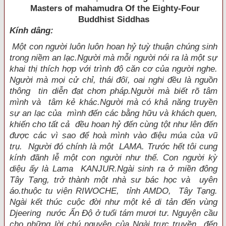
Masters of mahamudra Of the Eighty-Four
Buddhist Siddhas
Kính dâng:
Một con người luôn luôn hoan hỷ tuỳ thuận chúng sinh
trong niềm an lạc.Người mà mỗi người nói ra là một sự
khai thị thích hợp với trình độ căn cơ của người nghe.
Người mà mọi cử chỉ, thái đôï, oai nghi đều là nguồn
thông tin diễn đạt chơn pháp.Người mà biết rõ tâm
mình và tâm kẻ khác.Người mà có khả năng truyền
sự an lạc của mình đến các bằng hữu và khách quen,
khiến cho tất cả đều hoan hỷ đến cùng tột như lên đến
được các vì sao để hoà mình vào điệu múa của vũ
trụ. Người đó chính là một LAMA. Trước hết tôi cung
kính đãnh lễ một con người như thế. Con người kỳ
diệu ấy là Lama KANJUR.Ngài sinh ra ở miền đông
Tây Tạng, trở thành một nhà sư bác học và uyên
áo.thuộc tu viện RIWOCHE, tỉnh AMDO, Tây Tạng.
Ngài kết thúc cuộc đời như một kẻ di tản đến vùng
Djeering nước Ấn Ðộ ở tuổi tám mươi tư. Nguyện cầu
cho những lời chú nguyện của Ngài trực truyền đến