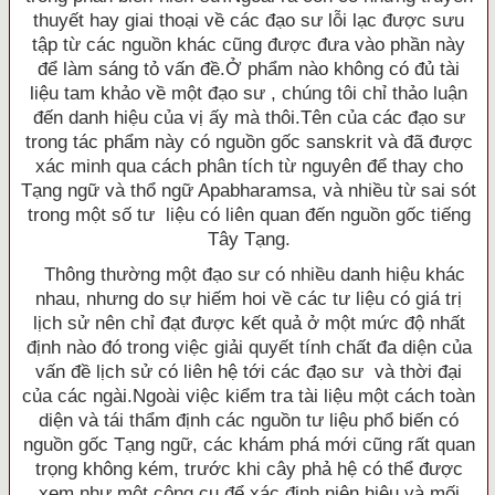
thuyết hay giai thoại về các đạo sư lỗi lạc được sưu
tập từ các nguồn khác cũng được đưa vào phần này
để làm sáng tỏ vấn đề.Ở phẩm nào không có đủ tài
liệu tam khảo về một đạo sư , chúng tôi chỉ thảo luận
đến danh hiệu của vị ấy mà thôi.Tên của các đạo sư
trong tác phẩm này có nguồn gốc sanskrit và đã được
xác minh qua cách phân tích từ nguyên để thay cho
Tạng ngữ và thổ ngữ Apabharamsa, và nhiều từ sai sót
trong một số tư liệu có liên quan đến nguồn gốc tiếng
Tây Tạng.
Thông thường một đạo sư có nhiều danh hiệu khác
nhau, nhưng do sự hiếm hoi về các tư liệu có giá trị
lịch sử nên chỉ đạt được kết quả ở một mức độ nhất
định nào đó trong việc giải quyết tính chất đa diện của
vấn đề lịch sử có liên hệ tới các đạo sư và thời đại
của các ngài.Ngoài việc kiểm tra tài liệu một cách toàn
diện và tái thẩm định các nguồn tư liệu phổ biến có
nguồn gốc Tạng ngữ, các khám phá mới cũng rất quan
trọng không kém, trước khi cây phả hệ có thể được
xem như một công cụ để xác định niên hiệu và mối