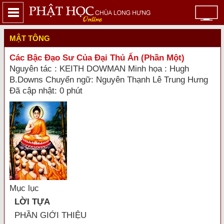
MẬT TÔNG
Các Bậc Đạo Sư Của Đại Thủ Ấn (Phần Một)
Nguyên tác : KEITH DOWMAN Minh họa : Hugh
B.Downs Chuyển ngữ: Nguyên Thạnh Lê Trung Hưng
Đã cập nhật: 0 phút
Mục lục
LỜI TỰA
PHẦN GIỚI THIỆU