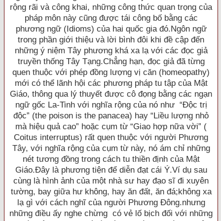
rộng rãi và công khai, những công thức quan trọng của
pháp môn này cũng được tái công bố bằng các
phương ngữ (Idioms) của hai quốc gia đó.Ngôn ngữ
trong phần giới thiệu và lời bình đôi khi đề cập đến
những ý niệm Tây phương khá xa lạ với các đọc giả
truyền thống Tây Tạng.Chẳng hạn, đọc giả đã từng
quen thuộc với phép đồng lượng vị căn (homeopathy)
mới có thể lãnh hội các phương pháp tu tập của Mật
Giáo, thông qua lý thuyết được cô đọng bằng các ngạn
ngữ gốc La-Tinh với nghĩa rộng của nó như “Ðộc trị
độc” (the poison is the panacea) hay “Liều lượng nhỏ
mà hiệu quả cao” hoặc cụm từ “Giao hợp nữa vời” (
Coitus interruptus) rất quen thuộc với người Phương
Tây, với nghĩa rộng của cụm từ này, nó ám chỉ những
nét tương đồng trong cách tu thiền định của Mật
Giáo.Ðây là phương tiện để diễn đạt cái Ý.Ví dụ sau
cùng là hình ảnh của một nhà sư hay đạo sĩ đi xuyên
tường, bay giữa hư không, hay ăn đất, ăn đá;không xa
lạ gì với cách nghĩ của người Phương Ðông.nhưng
những điều ấy nghe chừng có vẻ lố bịch đối với những