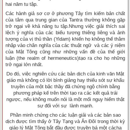
hai năm tu tập.
Các hành giả sơ cơ ở phương Tây tìm kiếm bản chất
của tâm qua trung gian của Tantra thường không gặp
trở ngại về khả năng tu tập.Nhưng việc giải thích sai
lệch ý nghĩa của các biểu tượng thiêng liêng và ảnh
tượng của vị thủ thần (Yidam) khiến họ không thể thâm
nhập vào chân nghĩa của các thuật ngữ và các ý niệm
của Mật Tông cũng như những vấn đề của thế giới
luận (the realm of hermeneutics)tạo ra cho họ những
trở ngại lớn nhất.
Do đó, việc nghiên cứu các bản dịch của kinh văn Mật
giáo mà không có lời bình giảng hay thiếu sót sự khẩu
truyền của một bậc thầy đã chứng ngộ chính bằng
phương pháp kể trên thời tạo ra các kết quả trái
ngược, nếu không muốn nói là một mối nguy hiểm thật
sự đối với sự lành mạnh.
Phần minh chứng cho các luận giải và các bản sao
dịch được tìm thấy ở Tây Tạng và Ấn Ðôï trong thời kỳ
giáo lý Mật Tông bắt đầu được truyền bá một cácha