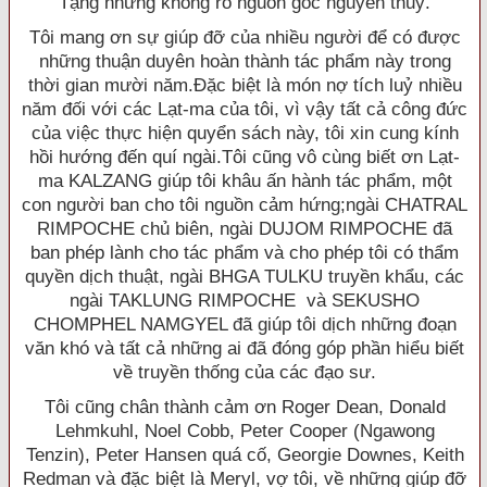
Tạng nhưng không rõ nguồn gốc nguyên thuỷ.
Tôi mang ơn sự giúp đỡ của nhiều người để có được
những thuận duyên hoàn thành tác phẩm này trong
thời gian mười năm.Ðặc biệt là món nợ tích luỷ nhiều
năm đối với các Lạt-ma của tôi, vì vậy tất cả công đức
của việc thực hiện quyển sách này, tôi xin cung kính
hồi hướng đến quí ngài.Tôi cũng vô cùng biết ơn Lạt-
ma KALZANG giúp tôi khâu ấn hành tác phẩm, một
con người ban cho tôi nguồn cảm hứng;ngài CHATRAL
RIMPOCHE chủ biên, ngài DUJOM RIMPOCHE đã
ban phép lành cho tác phẩm và cho phép tôi có thẩm
quyền dịch thuật, ngài BHGA TULKU truyền khẩu, các
ngài TAKLUNG RIMPOCHE và SEKUSHO
CHOMPHEL NAMGYEL đã giúp tôi dịch những đoạn
văn khó và tất cả những ai đã đóng góp phần hiểu biết
về truyền thống của các đạo sư.
Tôi cũng chân thành cảm ơn Roger Dean, Donald
Lehmkuhl, Noel Cobb, Peter Cooper (Ngawong
Tenzin), Peter Hansen quá cố, Georgie Downes, Keith
Redman và đặc biệt là Meryl, vợ tôi, về những giúp đỡ