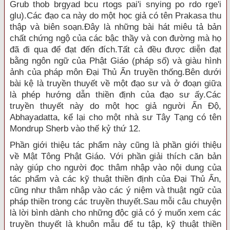
Grub thob brgyad bcu rtogs pai'i snying po rdo rge'i
glu).Các đạo ca này do một học giả có tên Prakasa thu
thập và biên soạn.Ðây là những bài hát miêu tả bản
chất chứng ngộ của các bậc thầy và con đường mà họ
đã đi qua để đạt đến đích.Tất cả đều được diễn đạt
bằng ngôn ngữ của Phật Giáo (pháp số) và giàu hình
ảnh của pháp môn Ðại Thủ Ấn truyền thống.Bên dưới
bài kệ là truyền thuyết về một đạo sư và ở đoạn giữa
là phép hướng dẫn thiền định của đạo sư ấy.Các
truyền thuyết này do một học giả người Ấn Ðộ,
Abhayadatta, kể lại cho một nhà sư Tây Tạng có tên
Mondrup Sherb vào thế kỷ thứ 12.
Phần giới thiệu tác phẩm này cũng là phần giới thiệu
về Mật Tông Phật Giáo. Với phần giải thích căn bản
này giúp cho người đọc thâm nhập vào nội dung của
tác phẩm và các kỹ thuật thiền định của Ðại Thủ Ấn,
cũng như thâm nhập vào các ý niệm và thuật ngữ của
pháp thiền trong các truyền thuyết.Sau mỗi câu chuyện
là lời bình dành cho những độc giả có ý muốn xem các
truyền thuyết là khuôn mẫu để tu tập, kỹ thuật thiền