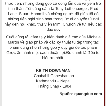
thực tiển, những đóng góp cả công lẫn của và yểm trợ
tinh thần .Tôi cũng cảm tạ Tony Luthenberger, Fred
Lane, Stuart Hammil và những người đã giúp tôi có
những tiện nghi sinh hoạt trong lúc di chuyển từ nơi
này đến nơi khác, thư viện Mimi Church về tư liệu các
đạo sư.
Cuối cùng tôi cảm tạ ý kiến đánh giá cao của Michele
Martin về giáo pháp và các kỹ thuật tu tập trong tác
phẩm cũng như những góp ý quý giá để tác phẩm
được ấn hành một cách thuận lợi.Ðó chính là điều tôi
biết ơn nhất.
KEITH DOWNMAN
Chabahil Ganeshantan
Kathmandu – Nepal
Tháng Chạp - 1984
Nguồn: quangduc.com