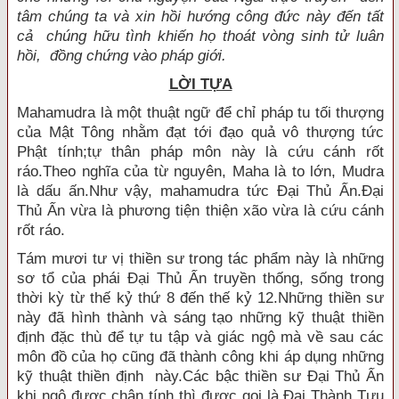
tâm chúng ta và xin hồi hướng công đức này đến tất
cả chúng hữu tình khiến họ thoát vòng sinh tử luân
hồi, đồng chứng vào pháp giới.
LỜI TỰA
Mahamudra là một thuật ngữ để chỉ pháp tu tối thượng
của Mật Tông nhằm đạt tới đạo quả vô thượng tức
Phật tính;tự thân pháp môn này là cứu cánh rốt
ráo.Theo nghĩa của từ nguyên, Maha là to lớn, Mudra
là dấu ấn.Như vậy, mahamudra tức Ðại Thủ Ấn.Ðại
Thủ Ấn vừa là phương tiện thiện xão vừa là cứu cánh
rốt ráo.
Tám mươi tư vị thiền sư trong tác phẩm này là những
sơ tổ của phái Ðại Thủ Ấn truyền thống, sống trong
thời kỳ từ thế kỷ thứ 8 đến thế kỷ 12.Những thiền sư
này đã hình thành và sáng tạo những kỹ thuật thiền
định đặc thù để tự tu tập và giác ngộ mà về sau các
môn đồ của họ cũng đã thành công khi áp dụng những
kỹ thuật thiền định này.Các bậc thiền sư Ðại Thủ Ấn
khi ngộ được chân tính thì được gọi là Ðại Thành Tựu