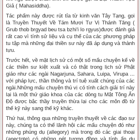
Giả ( Mahasiddha).
Tác phẩm này được rút tỉa từ kinh văn Tây Tạng, gọi
là Truyền Thuyết Về Tám Mươi Tư Vị Thánh Tăng (
Grub thob brgyad beu tsa bzhi'i lo rgyus)được đánh giá
rất cao vì tính sử liệu và cụ thể của các phương pháp
tu tập mà những đại thiền sư này đã áp dụng và thành
tựu.
Trước hết, về mặt lịch sử có một số mẩu chuyện kể về
các thiền sư kiệt xuất và có thật trong lịch sử Phật
giáo như các ngài Nagarjuna, Sahara, Luipa, Virupa ...
với pháp lực, thần thông và trí tuệ xuất chúng của các
ngài.Những mẩu chuyện thú vị có tính cách giải trí này
lại là một thứ giáo khoa của các dòng tu Mật Tông Ấn
Ðộ được bậc thầy truyền thừa lại cho các môn đồ từ
thế kỹ này sang thế kỹ khác.
Thứ hai, thông qua những truyền thuyết về các đạo sư
này, chúng ta có thể lãnh hội các mẩu chuyện đó như
những phúng dụ (allegory) mà trong đó các giai thoại
(anectote) có những nét tương đồng và tính ẩn dụ