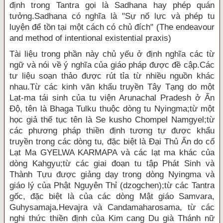
định trong Tantra gọi là Sadhana hay phép quán
tưởng.Sadhana có nghĩa là "Sự nổ lực và phép tu
luyện để tồn tại một cách có chủ đích" (The endeavour
and method of intentional existential praxis)
Tài liệu trong phần này chủ yếu ở định nghĩa các từ
ngữ và nói về ý nghĩa của giáo pháp được đề cập.Các
tư liệu soạn thảo được rút tỉa từ nhiều nguồn khác
nhau.Từ các kinh văn khẩu truyền Tây Tạng do một
Lạt-ma tái sinh của tu viện Arunachal Pradesh ở Ấn
Ðộ, tên là Bhaga Tulku thuộc dòng tu Nyingma;từ một
học giả thế tục tên là Se kusho Chompel Namgyel;từ
các phương pháp thiền định tương tự được khẩu
truyền trong các dòng tu, đặc biệt là Ðại Thủ Ấn do cố
Lạt Ma GYELWA KARMAPA và các lạt ma khác của
dòng Kahgyu;từ các giai đoạn tu tập Phát Sinh và
Thành Tựu được giảng dạy trong dòng Nyingma và
giáo lý của Phật Nguyên Thỉ (dzogchen);từ các Tantra
gốc, đặc biệt là của các dòng Mật giáo Samvara,
Guhysamaja.Hevajra và Candamaharosama, từ các
nghi thức thiền định của Kim cang Du già Thánh nữ