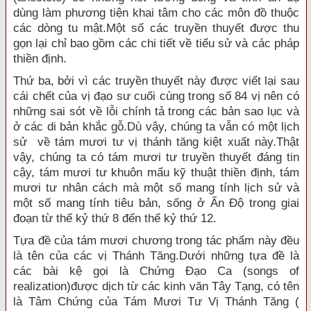
dùng làm phương tiện khai tâm cho các môn đồ thuộc
các dòng tu mật.Một số các truyền thuyết được thu
gọn lại chỉ bao gồm các chi tiết về tiểu sử và các pháp
thiền định.
Thứ ba, bởi vì các truyền thuyết này được viết lại sau
cái chết của vị đạo sư cuối cùng trong số 84 vị nên có
những sai sót về lỗi chính tả trong các bản sao lục và
ở các di bản khắc gỗ.Dù vậy, chúng ta vẫn có một lịch
sử về tám mươi tư vị thánh tăng kiệt xuất này.Thật
vậy, chúng ta có tám mươi tư truyền thuyết đáng tin
cậy, tám mươi tư khuôn mẩu kỹ thuật thiền định, tám
mươi tư nhân cách mà một số mang tính lịch sử và
một số mang tính tiêu bản, sống ở Ấn Ðộ trong giai
đoạn từ thế kỷ thứ 8 đến thế kỷ thứ 12.
Tựa đề của tám mươi chương trong tác phẩm này đều
là tên của các vị Thánh Tăng.Dưới những tựa đề là
các bài kệ gọi là Chứng Ðạo Ca (songs of
realization)được dịch từ các kinh văn Tây Tạng, có tên
là Tâm Chứng của Tám Mươi Tư Vị Thánh Tăng (