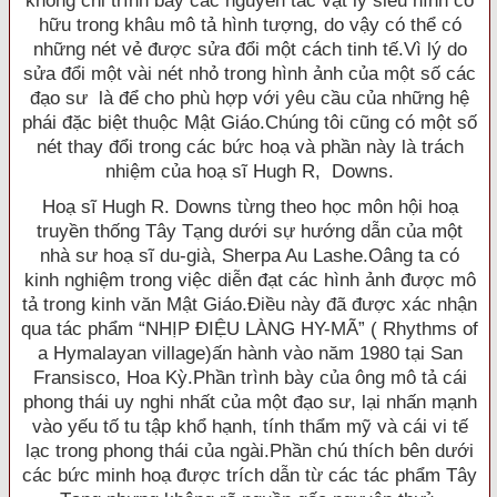
không chỉ trình bày các nguyên tắc vật lý siêu hình cố
hữu trong khâu mô tả hình tượng, do vậy có thể có
những nét vẻ được sửa đổi một cách tinh tế.Vì lý do
sửa đổi một vài nét nhỏ trong hình ảnh của một số các
đạo sư là để cho phù hợp với yêu cầu của những hệ
phái đặc biệt thuộc Mật Giáo.Chúng tôi cũng có một số
nét thay đổi trong các bức hoạ và phần này là trách
nhiệm của hoạ sĩ Hugh R, Downs.
Hoạ sĩ Hugh R. Downs từng theo học môn hội hoạ
truyền thống Tây Tạng dưới sự hướng dẫn của một
nhà sư hoạ sĩ du-già, Sherpa Au Lashe.Oâng ta có
kinh nghiệm trong việc diễn đạt các hình ảnh được mô
tả trong kinh văn Mật Giáo.Ðiều này đã được xác nhận
qua tác phẩm “NHỊP ÐIỆU LÀNG HY-MÃ” ( Rhythms of
a Hymalayan village)ấn hành vào năm 1980 tại San
Fransisco, Hoa Kỳ.Phần trình bày của ông mô tả cái
phong thái uy nghi nhất của một đạo sư, lại nhấn mạnh
vào yếu tố tu tập khổ hạnh, tính thẩm mỹ và cái vi tế
lạc trong phong thái của ngài.Phần chú thích bên dưới
các bức minh hoạ được trích dẫn từ các tác phẩm Tây