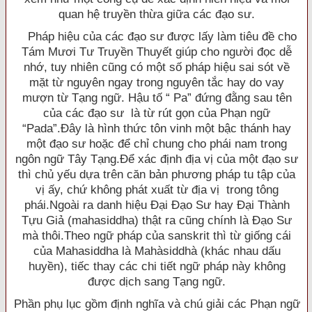
quan hệ truyền thừa giữa các đạo sư.
Pháp hiệu của các đạo sư được lấy làm tiêu đề cho
Tám Mươi Tư Truyền Thuyết giúp cho người đọc dễ
nhớ, tuy nhiên cũng có một số pháp hiệu sai sót về
mặt từ nguyên ngay trong nguyên tắc hay do vay
mượn từ Tạng ngữ. Hậu tố “ Pa” đứng đằng sau tên
của các đạo sư là từ rút gọn của Phạn ngữ
“Pada”.Ðây là hình thức tôn vinh một bậc thánh hay
một đạo sư hoặc để chỉ chung cho phái nam trong
ngôn ngữ Tây Tạng.Ðể xác định địa vị của một đạo sư
thì chủ yếu dựa trên căn bản phương pháp tu tập của
vị ấy, chứ không phát xuất từ địa vị trong tông
phái.Ngoài ra danh hiệu Ðại Ðạo Sư hay Ðại Thành
Tựu Giả (mahasiddha) thật ra cũng chính là Ðạo Sư
mà thôi.Theo ngữ pháp của sanskrit thì từ giống cái
của Mahasiddha là Mahàsiddhà (khác nhau dấu
huyền), tiếc thay các chi tiết ngữ pháp này không
được dịch sang Tạng ngữ.
Phần phụ lục gồm định nghĩa và chú giải các Phạn ngữ