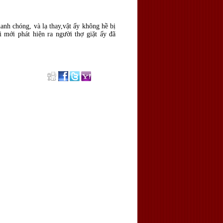
hanh chóng, và lạ thay,vật ấy không hề bị
 mới phát hiện ra người thợ giặt ấy đã