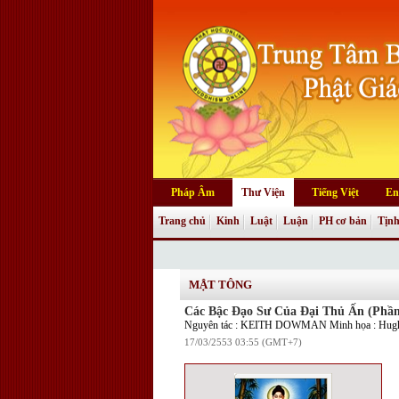
Pháp Âm
Thư Viện
Tiếng Việt
En
Trang chủ
Kinh
Luật
Luận
PH cơ bản
Tịnh
MẬT TÔNG
Các Bậc Đạo Sư Của Đại Thủ Ấn (Phầ
Nguyên tác : KEITH DOWMAN Minh họa : Hugh
17/03/2553 03:55 (GMT+7)