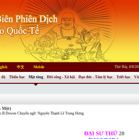
Thứ Bảy, 8/8/2
glish
中文
Mobile
 độ
Thiền học
Mật tông
Đời sống - Xã hội
Đạo đức - Tâm lý học
Triết học
Vă
n Một)
 B.Downs Chuyển ngữ: Nguyên Thạnh Lê Trung Hưng
ÐẠI SƯ THỨ
28