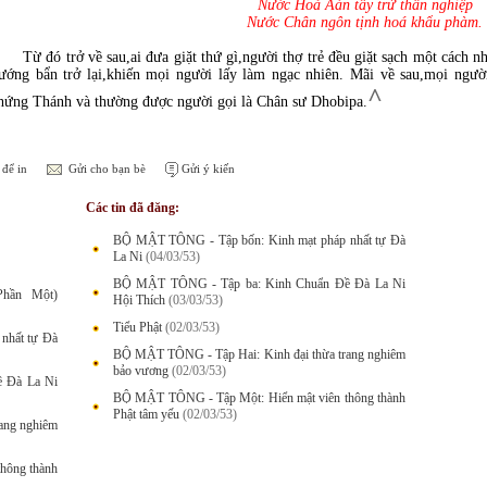
Nước Hoả Aán tẩy trừ thân nghiệp
Nước Chân ngôn tịnh hoá khẩu phàm.
Từ đó trở về sau,ai đưa giặt thứ gì,người thợ trẻ đều giặt sạch một cách n
ướng bẩn trở lại,khiến mọi người lấy làm ngạc nhiên. Mãi về sau,mọi người
^
hứng Thánh và thường được người gọi là Chân sư Dhobipa.
để in
Gửi cho bạn bè
Gửi ý kiến
Các tin đã đăng:
BỘ MẬT TÔNG - Tập bốn: Kinh mạt pháp nhất tự Đà
La Ni
(04/03/53)
BỘ MẬT TÔNG - Tập ba: Kinh Chuẩn Đề Đà La Ni
hần Một)
Hội Thích
(03/03/53)
Tiểu Phật
(02/03/53)
nhất tự Đà
BỘ MẬT TÔNG - Tập Hai: Kinh đại thừa trang nghiêm
bảo vương
(02/03/53)
 Đà La Ni
BỘ MẬT TÔNG - Tập Một: Hiển mật viên thông thành
Phật tâm yếu
(02/03/53)
ang nghiêm
hông thành