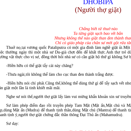
DHOBIPA
(Người thợ giặt)
Chẳng biết từ thuở nào
Ta từng giặt sạch bao vết bẩn
Nhưng không thể nào giặt than đen thành tha
Chỉ có giáo pháp của chân sư mới gột rửa tâ
Thuở nọ,tại vương quốc Pataliputra có một gia đình làm nghề giặt ủi.Một
iệc thường ngày thì một nhà sư Du-già chợt đến để khất thực.Anh thợ trẻ d
ường vật thực cho vị sư, đồng thời hỏi nhà sư có cần giặt hộ thứ gì không.Sư 
-Hiền hữu có thể giặt tẩy cái này chăng?
-Thưa ngài,tôi không thể làm cho cục than đen thành trắng được.
-Hiền hữu nói chí phải.Cũng thế,không thể dùng thứ gì để tẩy sạch vết nh
ần giặt một lần là tinh khiết mãi mãi.
Nghe sư nói thế,người thợ giặt lấy làm vui mừng khẩn khoản xin sư truyền
Sư làm phép điểm đạo rồi truyền phép Tam Mật (Mật ấn,Mật chú và Mậ
ập,dùng Mật ấn (Mudra) để thanh tịnh thân,dùng Mật chú (Mantra) để thanh 
hanh tịnh ý,người thợ giặt chứng đắc thần thông Ðại Thủ ấn (Mahamudra).
Sư dạy: