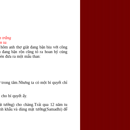
n trắng
m ta.
 hôm anh thợ giặt đang bận bịu với công
ù đang bận rộn cũng tỏ ra hoan hỷ cúng
bèn đưa ra một mẩu than:
ơ trong tâm.Nhưng ta có một bí quyết chỉ
 cho bí quyết ấy.
t tưởng) cho chàng.Trải qua 12 năm tu
tịnh khẩu.và dùng mật tưởng(Samadhi) để