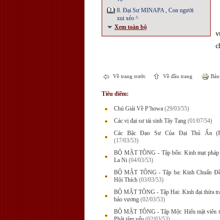
8. Đại Sư MINAPA , Con người
xui xẻo ^
Xem toàn bộ
v
c
Về trang trước
Về đầu trang
Bản 
Tiêu điểm:
Chú Giải Về P’howa
(29/03/55)
Các vị đại sư tái sinh Tây Tạng
(01/07/54)
Các Bậc Đạo Sư Của Đại Thủ Ấn (P
(17/03/53)
BỘ MẬT TÔNG - Tập bốn: Kinh mạt pháp 
La Ni
(04/03/53)
BỘ MẬT TÔNG - Tập ba: Kinh Chuẩn Đề
Hội Thích
(03/03/53)
BỘ MẬT TÔNG - Tập Hai: Kinh đại thừa tr
bảo vương
(02/03/53)
BỘ MẬT TÔNG - Tập Một: Hiển mật viên t
Phật tâm yếu
(02/03/53)