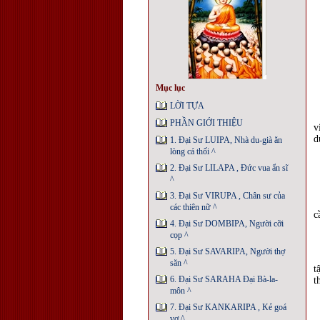
Mục lục
LỜI TỰA
PHẦN GIỚI THIỆU
v
d
1. Đại Sư LUIPA, Nhà du-già ăn
lòng cá thối ^
2. Đại Sư LILAPA , Ðức vua ẩn sĩ
^
3. Đại Sư VIRUPA , Chân sư của
các thiên nữ ^
c
4. Đại Sư DOMBIPA, Người cỡi
cọp ^
5. Đại Sư SAVARIPA, Người thợ
săn ^
t
6. Đại Sư SARAHA Ðại Bà-la-
t
môn ^
7. Đại Sư KANKARIPA , Kẻ goá
vợ ^