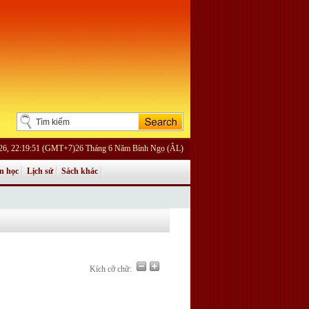
026, 22:19:51 (GMT+7)26 Tháng 6 Năm Bính Ngọ (ÂL)
n học
Lịch sử
Sách khác
Kích cỡ chữ: