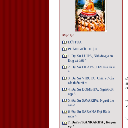
Mục lục
LỜI TỰA
PHẦN GIỚI THIỆU
1. Đại Sư LUIPA, Nhà du-già ăn
lòng cá thối ^
2. Đại Sư LILAPA , Ðức vua ẩn sĩ
^
3. Đại Sư VIRUPA , Chân sư của
s
các thiên nữ ^
a
c
4. Đại Sư DOMBIPA, Người cỡi
cọp ^
5. Đại Sư SAVARIPA, Người thợ
t
săn ^
v
6. Đại Sư SARAHA Ðại Bà-la-
môn ^
h
7. Đại Sư KANKARIPA , Kẻ goá
vợ ^