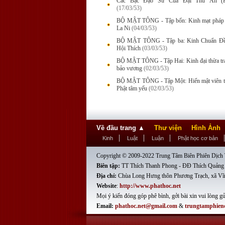
Các Bậc Đạo Sư Của Đại Thủ Ấn (P
(17/03/53)
BỘ MẬT TÔNG - Tập bốn: Kinh mạt pháp 
La Ni
(04/03/53)
BỘ MẬT TÔNG - Tập ba: Kinh Chuẩn Đề
Hội Thích
(03/03/53)
BỘ MẬT TÔNG - Tập Hai: Kinh đại thừa tr
bảo vương
(02/03/53)
BỘ MẬT TÔNG - Tập Một: Hiển mật viên t
Phật tâm yếu
(02/03/53)
Về đầu trang
▲
Thư viện
Hình Ảnh
Kinh
Luật
Luận
Phật học cơ bản
Copyright © 2009-2022 Trung Tâm Biên Phiên Dịch T
Biên tập:
TT Thích Thanh Phong - ĐĐ Thích Quảng
Địa chỉ:
Chùa Long Hưng thôn Phương Trạch, xã Vĩ
Website
:
http://www.phathoc.net
Mọi ý kiến đóng góp phê bình, gởi bài xin vui lòng gử
Email:
phathoc.net@gmail.com
&
trungtamphien