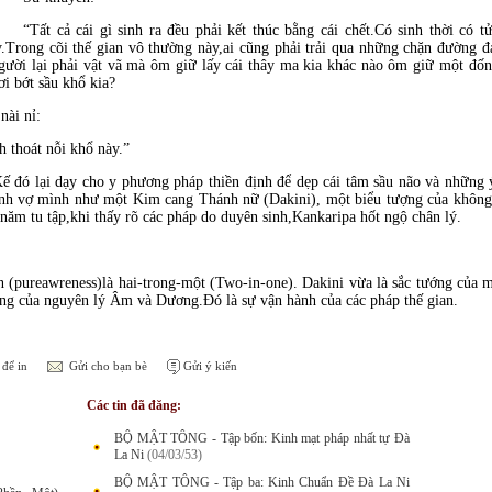
“Tất cả cái gì sinh ra đều phải kết thúc bằng cái chết.Có sinh thời có t
y.Trong cõi thế gian vô thường này,ai cũng phải trải qua những chặn đường đ
gười lại phải vật vã mà ôm giữ lấy cái thây ma kia khác nào ôm giữ một đố
ơi bớt sầu khổ kia?
nài nỉ:
h thoát nỗi khổ này.”
Kế đó lại dạy cho y phương pháp thiền định để dẹp cái tâm sầu não và những 
nh vợ mình như một Kim cang Thánh nữ (Dakini), một biểu tượng của không t
năm tu tập,khi thấy rõ các pháp do duyên sinh,Kankaripa hốt ngộ chân lý.
 (pureawreness)là hai-trong-một (Two-in-one). Dakini vừa là sắc tướng của m
ộng của nguyên lý Âm và Dương.Ðó là sự vận hành của các pháp thế gian.
để in
Gửi cho bạn bè
Gửi ý kiến
Các tin đã đăng:
BỘ MẬT TÔNG - Tập bốn: Kinh mạt pháp nhất tự Đà
La Ni
(04/03/53)
BỘ MẬT TÔNG - Tập ba: Kinh Chuẩn Đề Đà La Ni