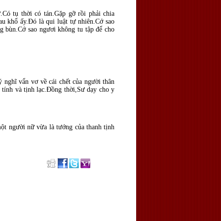
ử.Có tụ thời có tán.Gặp gỡ rồi phải chia
au khổ ấy.Ðó là qui luật tự nhiên.Cớ sao
ng bùn.Cớ sao ngươi không tu tập để cho
ý nghĩ vẩn vơ về cái chết của người thân
ính và tịnh lạc.Ðồng thời,Sư dạy cho y
ột người nữ vừa là tướng của thanh tịnh