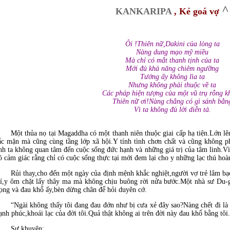
^
KANKARIPA
, Kẻ goá vợ
Ôi !Thiên nữ,Dakini của lòng ta
Nàng dung mạo mỹ miều
Mà chỉ có mắt thanh tịnh của ta
Mới đủ khả năng chiêm ngưỡng
Tướng ấy không lìa ta
Nhưng không phải thuộc về ta
Các pháp hiện tượng của một vũ trụ rỗng k
Thiên nữ ơi!Nàng chẳng có gì sánh bằn
Vì ta không đủ lời diễn tả.
Một thủa nọ tại Magaddha có một thanh niên thuộc giai cấp hạ tiện.Lớn l
ắc mặn mà cũng cùng tầng lớp xã hội.Y tính tình chơn chất và cũng không p
nh ta không quan tâm đến cuộc sống đức hạnh và những giá trị của tâm linh.Vì t
ó cảm giác rằng chỉ có cuộc sống thực tại mới đem lại cho y những lạc thú hoàn
Rủi thay,cho đến một ngày của định mệnh khắc nghiệt,người vợ trẻ lâm bạ
rí,y ôm chặt lấy thây ma mà không chịu buông rời nửa bước.Một nhà sư Du-gi
ọng và đau khổ ấy,bèn dừng chân để hỏi duyên cớ.
“Ngài không thấy tôi đang đau đớn như bị cưa xẻ đây sao?Nàng chết đi là
ạnh phúc,khoái lạc của đời tôi.Quả thật không ai trên đời này đau khổ bằng tôi
Sư khuyên: