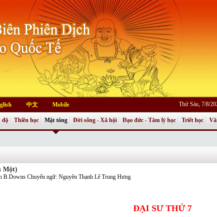
Thứ Sáu, 7/8/2
glish
中文
Mobile
 độ
Thiền học
Mật tông
Đời sống - Xã hội
Đạo đức - Tâm lý học
Triết học
Vă
n Một)
 B.Downs Chuyển ngữ: Nguyên Thạnh Lê Trung Hưng
ÐẠI SƯ THỨ 7