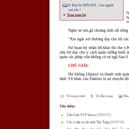
8. Đại Sư MINAPA , Con người
xui xẻo ^
l
Xem toàn bộ
n
v
Nghe sư nói,gã choàng tỉnh cất tiếng 
“Xin ngài xót thương dạy cho tôi các
Sư hoan hỷ nhận lời,khai thị cho y.
yêu.Sư dạy cho y cách quán tưởng hình ả
quán các pháp vốn không có tự ngã.Sau 6 
CHÚ GIẢI
:
Hư không (Space) và thanh tịnh quán
thức.Vũ khúc của Dakinis là sự chuyển đ
Về trang trước
Về đầu trang
Bản 
Tiêu điểm:
Chú Giải Về P’howa
(29/03/55)
Các vị đại sư tái sinh Tây Tạng
(01/07/54)