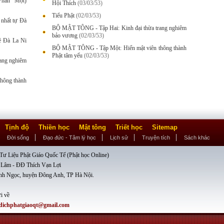
hần Một)
Hội Thích
(03/03/53)
Tiểu Phật
(02/03/53)
nhất tự Đà
BỘ MẬT TÔNG - Tập Hai: Kinh đại thừa trang nghiêm
bảo vương
(02/03/53)
 Đà La Ni
BỘ MẬT TÔNG - Tập Một: Hiển mật viên thông thành
Phật tâm yếu
(02/03/53)
ang nghiêm
hông thành
Tịnh độ
Thiền học
Mật tông
Triết học
Sitemap
Đời sống
Đạo đức - Tâm lý học
Lịch sử
Truyện tích
Sách khác
ư Liệu Phật Giáo Quốc Tế (Phật học Online)
 Lâm - ĐĐ Thích Vạn Lợi
nh Ngọc, huyện Đông Anh, TP Hà Nội.
i về
dichphatgiaoqt@gmail.com