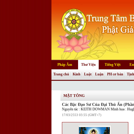
Pháp Âm
Thư Viện
Tiếng Việt
En
Trang chủ
Kinh
Luật
Luận
PH cơ bản
Tịnh
MẬT TÔNG
Các Bậc Đạo Sư Của Đại Thủ Ấn (Phầ
Nguyên tác : KEITH DOWMAN Minh họa : Hugh
17/03/2553 03:55 (GMT+7)