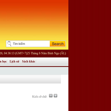
026, 04:36:13 (GMT+7)25 Tháng 6 Năm Bính Ngọ (ÂL)
n học
Lịch sử
Sách khác
Kích cỡ chữ: