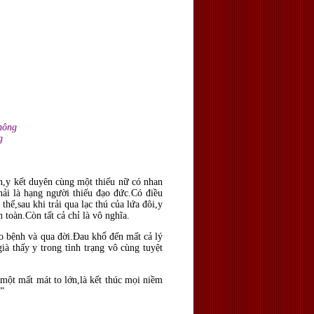
hông
g
ên,y kết duyên cùng một thiếu nữ có nhan
hải là hạng người thiếu đạo đức.Có điều
hế,sau khi trải qua lạc thú của lứa đôi,y
 toàn.Còn tất cả chỉ là vô nghĩa.
o bệnh và qua đời.Ðau khổ đến mất cả lý
à thấy y trong tình trạng vô cùng tuyệt
 một mất mát to lớn,là kết thúc mọi niềm
.”