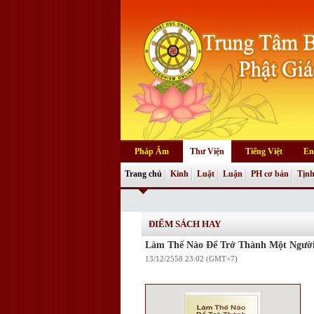
Pháp Âm
Thư Viện
Tiếng Việt
En
Trang chủ
Kinh
Luật
Luận
PH cơ bản
Tịnh
ĐIỂM SÁCH HAY
Làm Thế Nào Để Trở Thành Một Người
13/12/2558 23:02 (GMT+7)