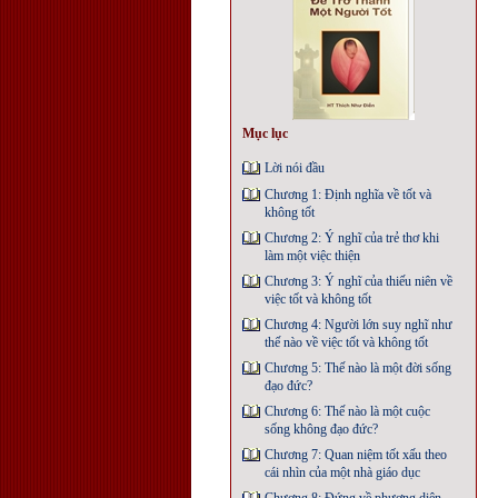
Mục lục
Lời nói đầu
Chương 1: Định nghĩa về tốt và
không tốt
Chương 2: Ý nghĩ của trẻ thơ khi
làm một việc thiện
Chương 3: Ý nghĩ của thiếu niên về
việc tốt và không tốt
Chương 4: Người lớn suy nghĩ như
thế nào về việc tốt và không tốt
Chương 5: Thế nào là một đời sống
đạo đức?
Chương 6: Thế nào là một cuộc
sống không đạo đức?
Chương 7: Quan niệm tốt xấu theo
cái nhìn của một nhà giáo dục