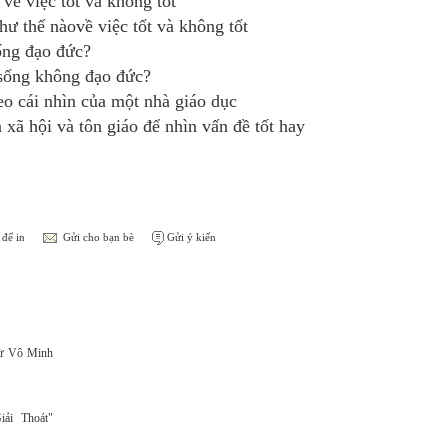
về việc tốt và không tốt
ư thế nàovề việc tốt và không tốt
ống đạo đức?
sống không đạo đức?
o cái nhìn của một nhà giáo dục
ã hội và tôn giáo để nhìn vấn đề tốt hay
để in
Gửi cho bạn bè
Gửi ý kiến
Từ Vô Minh
ải Thoát"