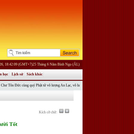
026, 18:42:09 (GMT+7)25 Tháng 6 Năm Bính Ngọ (ÂL)
n học
Lịch sử
Sách khác
ôn Đức cùng quý Phật tử vô lượng An Lạc, vô lượng Cát Tường.
Bài mới cập nhật
Hãy Buô
Kích cỡ chữ:
ười Tốt