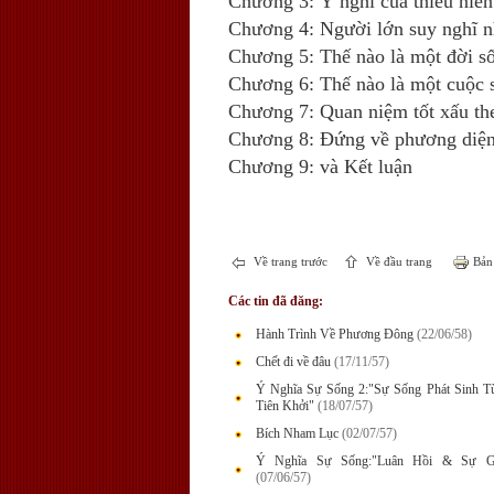
Chương 3: Ý nghĩ của thiếu niên 
Chương 4: Người lớn suy nghĩ nh
Chương 5: Thế nào là một đời s
Chương 6: Thế nào là một cuộc 
Chương 7: Quan niệm tốt xấu the
Chương 8: Đứng về phương diện x
Chương 9: và Kết luận
Về trang trước
Về đầu trang
Bản 
Các tin đã đăng:
Hành Trình Về Phương Đông
(22/06/58)
Chết đi về đâu
(17/11/57)
Ý Nghĩa Sự Sống 2:"Sự Sống Phát Sinh 
Tiên Khởi"
(18/07/57)
Bích Nham Lục
(02/07/57)
Ý Nghĩa Sự Sống:"Luân Hồi & Sự Gi
(07/06/57)