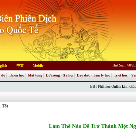
Thứ Sáu, 7/8/2
glish
中文
Mobile
 độ
Thiền học
Mật tông
Đời sống - Xã hội
Đạo đức - Tâm lý học
Triết học
Vă
BBT Phật học Online kính chúc Chư T
 Tốt
Làm Thế Nào Để Trở Thành Một Ng