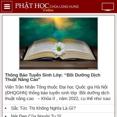
Thông Báo Tuyển Sinh Lớp: “bồi Dưỡng Dịch
Thuật Nâng Cao”
Viện Trần Nhân Tông thuộc Đại học Quốc gia Hà Nội
(ĐHQGHN) thông báo tuyển sinh lớp Bồi dưỡng dịch
thuật nâng cao – Khóa II , năm 2022, cụ thể như sau:
Sắc Tức Thị Không Nghĩa Là Gì?
Nét Đẹp Của Người Tu Sĩ