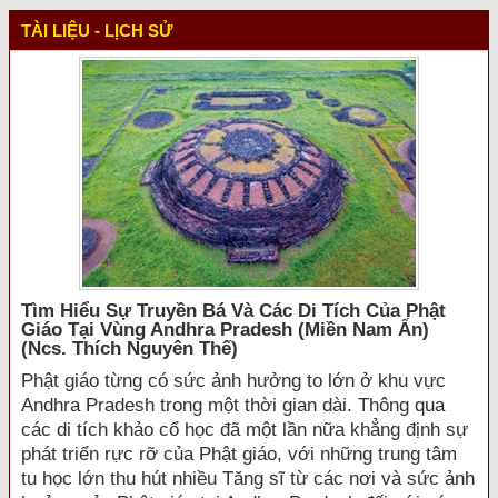
TÀI LIỆU - LỊCH SỬ
Tìm Hiểu Sự Truyền Bá Và Các Di Tích Của Phật
Giáo Tại Vùng Andhra Pradesh (miền Nam Ấn)
(ncs. Thích Nguyên Thế)
Phật giáo từng có sức ảnh hưởng to lớn ở khu vực
Andhra Pradesh trong một thời gian dài. Thông qua
các di tích khảo cổ học đã một lần nữa khẳng định sự
phát triển rực rỡ của Phật giáo, với những trung tâm
tu học lớn thu hút nhiều Tăng sĩ từ các nơi và sức ảnh