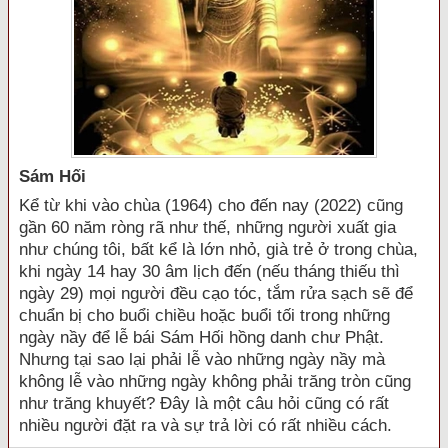
Sám Hối
Kể từ khi vào chùa (1964) cho đến nay (2022) cũng
gần 60 năm ròng rã như thế, những người xuất gia
như chúng tôi, bất kể là lớn nhỏ, già trẻ ở trong chùa,
khi ngày 14 hay 30 âm lịch đến (nếu tháng thiếu thì
ngày 29) mọi người đều cạo tóc, tắm rửa sạch sẽ để
chuẩn bị cho buổi chiều hoặc buổi tối trong những
ngày nầy để lễ bái Sám Hối hồng danh chư Phật.
Nhưng tại sao lại phải lễ vào những ngày nầy mà
không lễ vào những ngày không phải trăng tròn cũng
như trăng khuyết? Đây là một câu hỏi cũng có rất
nhiều người đặt ra và sự trả lời có rất nhiều cách.