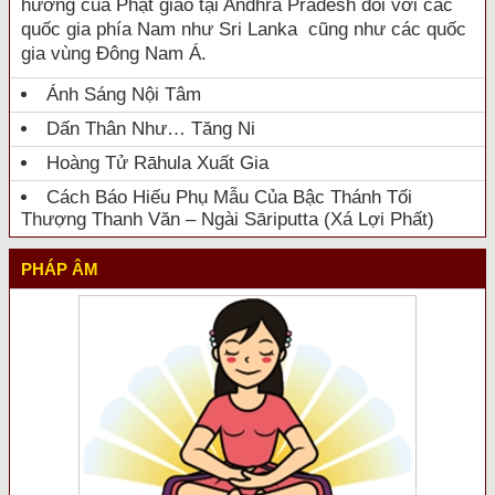
hưởng của Phật giáo tại Andhra Pradesh đối với các
quốc gia phía Nam như Sri Lanka cũng như các quốc
gia vùng Đông Nam Á.
Ánh Sáng Nội Tâm
Dấn Thân Như… Tăng Ni
Hoàng Tử Rāhula Xuất Gia
Cách Báo Hiếu Phụ Mẫu Của Bậc Thánh Tối
Thượng Thanh Văn – Ngài Sāriputta (Xá Lợi Phất)
PHÁP ÂM