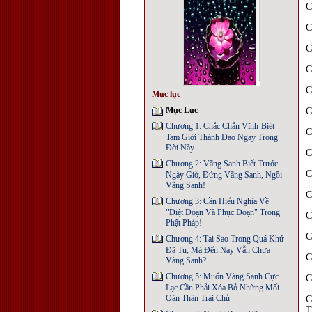
C
C
C
C
C
Mục lục
Mục Lục
C
Chương 1: Chắc Chắn Vĩnh-Biệt
C
Tam Giới Thành Đạo Ngay Trong
Đời Này
C
Chương 2: Vãng Sanh Biết Trước
C
Ngày Giờ, Đứng Vãng Sanh, Ngồi
Vãng Sanh!
C
Chương 3: Cần Hiểu Nghĩa Về
"Diệt Đoạn Và Phục Đoạn" Trong
C
Phật Pháp!
C
Chương 4: Tại Sao Trong Quá Khứ
Đã Tu, Mà Đến Nay Vẫn Chưa
C
Vãng Sanh?
Chương 5: Muốn Vãng Sanh Cực
C
Lạc Cần Phải Xóa Bỏ Những Mối
Oán Thân Trái Chủ
C
T