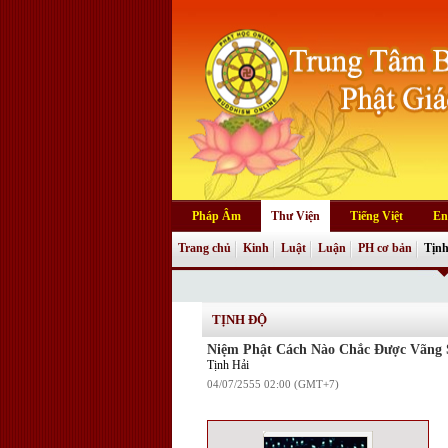
Pháp Âm
Thư Viện
Tiếng Việt
En
Trang chủ
Kinh
Luật
Luận
PH cơ bản
Tịnh
TỊNH ĐỘ
Niệm Phật Cách Nào Chắc Được Vãng 
Tịnh Hải
04/07/2555 02:00 (GMT+7)