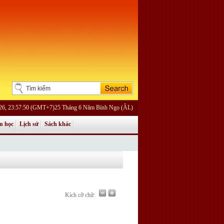
026, 23:57:50 (GMT+7)25 Tháng 6 Năm Bính Ngọ (ÂL)
n học
Lịch sử
Sách khác
Kích cỡ chữ: