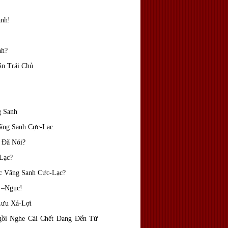
anh!
nh?
n Trái Chủ
g Sanh
ãng Sanh Cực-Lạc.
 Đã Nói?
Lạc?
c Vãng Sanh Cực-Lạc?
 –Ngục!
Lưu Xá-Lợi
ồi Nghe Cái Chết Đang Đến Từ