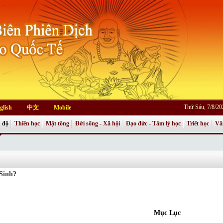
Thứ Sáu, 7/8/2
glish
中文
Mobile
 độ
Thiền học
Mật tông
Đời sống - Xã hội
Đạo đức - Tâm lý học
Triết học
Vă
Sinh?
Mục Lục