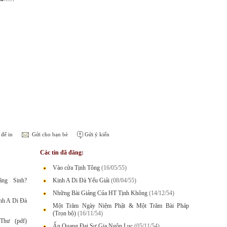
để in
Gửi cho bạn bè
Gửi ý kiến
Các tin đã đăng:
Vào cửa Tịnh Tông
(16/05/55)
ng Sinh?
Kinh A Di Đà Yếu Giải
(08/04/55)
Những Bài Giảng Của HT Tịnh Không
(14/12/54)
nh A Di Đà
Một Trăm Ngày Niệm Phật & Một Trăm Bài Pháp
(Trọn bộ)
(16/11/54)
Thư (pdf)
Ấn Quang Ðại Sư Gia Ngôn Lục
(05/11/54)