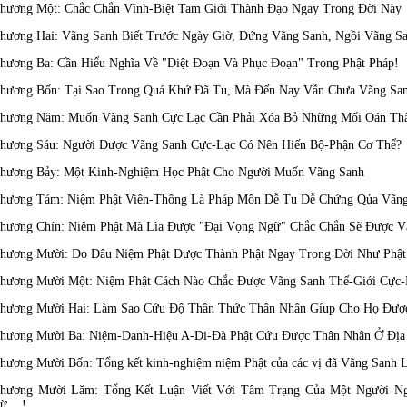
hương Một: Chắc Chắn Vĩnh-Biệt Tam Giới Thành Đạo Ngay Trong Đời Này
hương Hai: Vãng Sanh Biết Trước Ngày Giờ, Đứng Vãng Sanh, Ngồi Vãng S
hương Ba: Cần Hiểu Nghĩa Về "Diệt Đoạn Và Phục Đoạn" Trong Phật Pháp!
hương Bốn: Tại Sao Trong Quá Khứ Đã Tu, Mà Đến Nay Vẫn Chưa Vãng Sa
hương Năm: Muốn Vãng Sanh Cực Lạc Cần Phải Xóa Bỏ Những Mối Oán Thâ
hương Sáu: Người Được Vãng Sanh Cực-Lạc Có Nên Hiến Bộ-Phận Cơ Thể?
hương Bảy: Một Kinh-Nghiệm Học Phật Cho Người Muốn Vãng Sanh
hương Tám: Niệm Phật Viên-Thông Là Pháp Môn Dễ Tu Dễ Chứng Qủa Vãn
hương Chín: Niệm Phật Mà Lìa Được "Đại Vọng Ngữ" Chắc Chắn Sẽ Được V
hương Mười: Do Đâu Niệm Phật Được Thành Phật Ngay Trong Đời Như Phật
hương Mười Một: Niệm Phật Cách Nào Chắc Được Vãng Sanh Thế-Giới Cực-
hương Mười Hai: Làm Sao Cứu Độ Thần Thức Thân Nhân Gíup Cho Họ Đượ
hương Mười Ba: Niệm-Danh-Hiệu A-Di-Đà Phật Cứu Được Thân Nhân Ở Địa
hương Mười Bốn: Tổng kết kinh-nghiệm niệm Phật của các vị đã Vãng Sanh 
hương Mười Lăm: Tổng Kết Luận Viết Với Tâm Trạng Của Một Người Ng
ừ....!