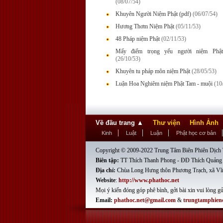
(08/07/54)
Khuyên Người Niệm Phật (pdf)
(06/07/54)
Hương Thơm Niệm Phật
(05/11/53)
48 Pháp niệm Phật
(02/11/53)
Mấy điểm trọng yếu người niệm Phật
(26/10/53)
Khuyên tu pháp môn niệm Phật
(28/05/53)
Luận Hoa Nghiêm niệm Phật Tam - muội
(10
Về đầu trang
▲
Thư viện
Hình Ảnh
Kinh
Luật
Luận
Phật học cơ bản
Copyright © 2009-2022 Trung Tâm Biên Phiên Dịch T
Biên tập:
TT Thích Thanh Phong - ĐĐ Thích Quảng
Địa chỉ:
Chùa Long Hưng thôn Phương Trạch, xã Vĩ
Website
:
http://www.phathoc.net
Mọi ý kiến đóng góp phê bình, gởi bài xin vui lòng gử
Email:
phathoc.net@gmail.com
&
trungtamphien