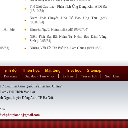
Thế Giới Cực Lạc - Phân Tích Ứng Dụng Kinh A Di Đà
(15/10/54)
Niệm Phật Chuyển Hóa Tế Bào Ung Thư (pdf)
(08/07/54)
 nên biết
Khuyên Người Niệm Phật (pdf)
(06/07/54)
Niệm Phật Đạt Bất Niệm Tự Niệm, Bảo Đảm Vãng
Sinh
(19/05/54)
/05/53)
Những Vấn Đề Cần Biết Khi Lâm Chung
(09/11/53)
Tịnh độ
Thiền học
Mật tông
Triết học
Sitemap
Đời sống
Đạo đức - Tâm lý học
Lịch sử
Truyện tích
Sách khác
ư Liệu Phật Giáo Quốc Tế (Phật học Online)
 Lâm - ĐĐ Thích Vạn Lợi
nh Ngọc, huyện Đông Anh, TP Hà Nội.
i về
dichphatgiaoqt@gmail.com