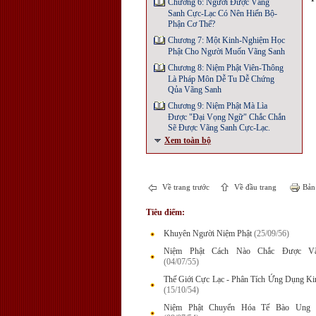
Chương 6: Người Được Vãng
Sanh Cực-Lạc Có Nên Hiến Bộ-
Phận Cơ Thể?
Chương 7: Một Kinh-Nghiệm Học
Phật Cho Người Muốn Vãng Sanh
Chương 8: Niệm Phật Viên-Thông
Là Pháp Môn Dễ Tu Dễ Chứng
Qủa Vãng Sanh
Chương 9: Niệm Phật Mà Lìa
Được "Đại Vọng Ngữ" Chắc Chắn
Sẽ Được Vãng Sanh Cực-Lạc.
Xem toàn bộ
Về trang trước
Về đầu trang
Bản 
Tiêu điểm:
Khuyên Người Niệm Phật
(25/09/56)
Niệm Phật Cách Nào Chắc Được Vã
(04/07/55)
Thế Giới Cực Lạc - Phân Tích Ứng Dụng Ki
(15/10/54)
Niệm Phật Chuyển Hóa Tế Bào Ung 