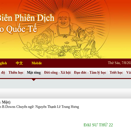
Thứ Sáu, 7/8/2
glish
中文
Mobile
 độ
Thiền học
Mật tông
Đời sống - Xã hội
Đạo đức - Tâm lý học
Triết học
Vă
n Một)
 B.Downs Chuyển ngữ: Nguyên Thạnh Lê Trung Hưng
ÐẠI SƯ THỨ 22