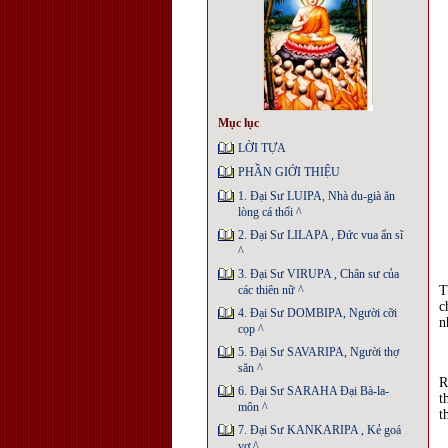
Mục lục
LỜI TỰA
PHẦN GIỚI THIỆU
1. Đại Sư LUIPA, Nhà du-già ăn
lòng cá thối ^
2. Đại Sư LILAPA , Ðức vua ẩn sĩ
^
3. Đại Sư VIRUPA , Chân sư của
các thiên nữ ^
T
c
4. Đại Sư DOMBIPA, Người cỡi
n
cọp ^
5. Đại Sư SAVARIPA, Người thợ
săn ^
R
6. Đại Sư SARAHA Ðại Bà-la-
t
môn ^
t
7. Đại Sư KANKARIPA , Kẻ goá
vợ ^