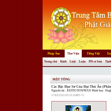
Pháp Âm
Thư Viện
Tiếng Việt
En
Trang chủ
Kinh
Luật
Luận
PH cơ bản
Tịnh
MẬT TÔNG
Các Bậc Đạo Sư Của Đại Thủ Ấn (Phầ
Nguyên tác : KEITH DOWMAN Minh họa : Hugh
17/03/2553 03:55 (GMT+7)