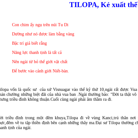
TILOPA, Kẻ xuất thế
Con chim ấy ngụ trên núi Tu Di
Dường như nó được làm bằng vàng
Bậc trí giả biết rằng
Năng lực thanh tịnh là tất cả
Nên ngài từ bỏ thế giới vật chất
Ðể bước vào cảnh giới Niết-bàn.
ilopa vốn là quốc sư
của xứ Visnuagar vào thế kỷ thứ 10,ngài rất được Vua 
hán chường những biệt đãi của nhà vua ban .Ngài thường bảo: “Ðời ta thật vô
hưng triều đình không thuận.Cuối cùng ngài phải âm thầm ra đi.
ời triều đình trong một đêm khuya,Tilopa đi về vùng Kanci,trú thân nơi
hực,đêm về tu tập thiền định bên cạnh những thây ma.Ðại sư Tilopa thường ch
hanh tịnh của ngài.