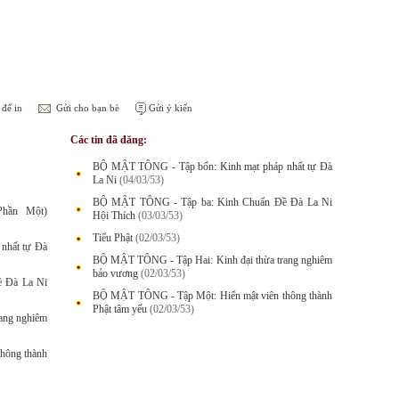
để in
Gửi cho bạn bè
Gửi ý kiến
Các tin đã đăng:
BỘ MẬT TÔNG - Tập bốn: Kinh mạt pháp nhất tự Đà
La Ni
(04/03/53)
BỘ MẬT TÔNG - Tập ba: Kinh Chuẩn Đề Đà La Ni
hần Một)
Hội Thích
(03/03/53)
Tiểu Phật
(02/03/53)
nhất tự Đà
BỘ MẬT TÔNG - Tập Hai: Kinh đại thừa trang nghiêm
bảo vương
(02/03/53)
 Đà La Ni
BỘ MẬT TÔNG - Tập Một: Hiển mật viên thông thành
Phật tâm yếu
(02/03/53)
ang nghiêm
hông thành