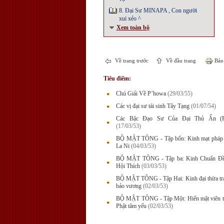
8. Đại Sư MINAPA , Con người
xui xẻo ^
Xem toàn bộ
Về trang trước
Về đầu trang
Bản 
Tiêu điểm:
Chú Giải Về P’howa
(29/03/55)
Các vị đại sư tái sinh Tây Tạng
(01/07/54)
Các Bậc Đạo Sư Của Đại Thủ Ấn (P
(17/03/53)
BỘ MẬT TÔNG - Tập bốn: Kinh mạt pháp 
La Ni
(04/03/53)
BỘ MẬT TÔNG - Tập ba: Kinh Chuẩn Đề
Hội Thích
(03/03/53)
BỘ MẬT TÔNG - Tập Hai: Kinh đại thừa tr
bảo vương
(02/03/53)
BỘ MẬT TÔNG - Tập Một: Hiển mật viên t
Phật tâm yếu
(02/03/53)