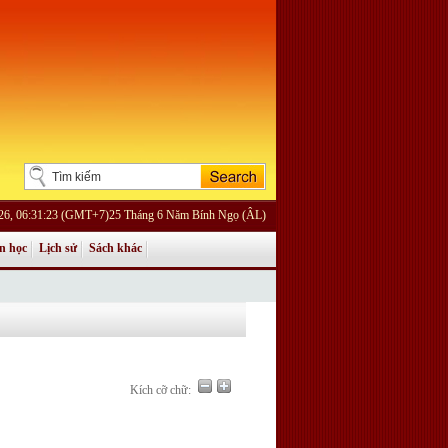
026, 06:31:23 (GMT+7)25 Tháng 6 Năm Bính Ngọ (ÂL)
n học
Lịch sử
Sách khác
Kích cỡ chữ: