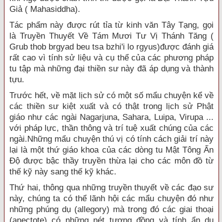
Giả ( Mahasiddha).
Tác phẩm này được rút tỉa từ kinh văn Tây Tạng, gọi
là Truyền Thuyết Về Tám Mươi Tư Vị Thánh Tăng (
Grub thob brgyad beu tsa bzhi'i lo rgyus)được đánh giá
rất cao vì tính sử liệu và cụ thể của các phương pháp
tu tập mà những đại thiền sư này đã áp dụng và thành
tựu.
Trước hết, về mặt lịch sử có một số mẩu chuyện kể về
các thiền sư kiệt xuất và có thật trong lịch sử Phật
giáo như các ngài Nagarjuna, Sahara, Luipa, Virupa ...
với pháp lực, thần thông và trí tuệ xuất chúng của các
ngài.Những mẩu chuyện thú vị có tính cách giải trí này
lại là một thứ giáo khoa của các dòng tu Mật Tông Ấn
Ðộ được bậc thầy truyền thừa lại cho các môn đồ từ
thế kỹ này sang thế kỹ khác.
Thứ hai, thông qua những truyền thuyết về các đạo sư
này, chúng ta có thể lãnh hội các mẩu chuyện đó như
những phúng dụ (allegory) mà trong đó các giai thoại
(anectote) có những nét tương đồng và tính ẩn dụ