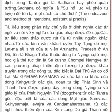
định trong Tantra gọi là Sadhana hay phép quán
tưởng.Sadhana có nghĩa là "Sự nổ lực và phép tu
luyện để tồn tại một cách có chủ đích" (The endeavour
and method of intentional existential praxis)
Tài liệu trong phần này chủ yếu ở định nghĩa các từ
ngữ và nói về ý nghĩa của giáo pháp được đề cập.Các
tư liệu soạn thảo được rút tỉa từ nhiều nguồn khác
nhau.Từ các kinh văn khẩu truyền Tây Tạng do một
Lạt-ma tái sinh của tu viện Arunachal Pradesh ở Ấn
Ðộ, tên là Bhaga Tulku thuộc dòng tu Nyingma;từ một
học giả thế tục tên là Se kusho Chompel Namgyel;từ
các phương pháp thiền định tương tự được khẩu
truyền trong các dòng tu, đặc biệt là Ðại Thủ Ấn do cố
Lạt Ma GYELWA KARMAPA và các lạt ma khác của
dòng Kahgyu;từ các giai đoạn tu tập Phát Sinh và
Thành Tựu được giảng dạy trong dòng Nyingma và
giáo lý của Phật Nguyên Thỉ (dzogchen);từ các Tantra
gốc, đặc biệt là của các dòng Mật giáo Samvara,
Guhysamaja.Hevajra và Candamaharosama, từ các
nghi thức thiền định của Kim cang Du già Thánh nữ