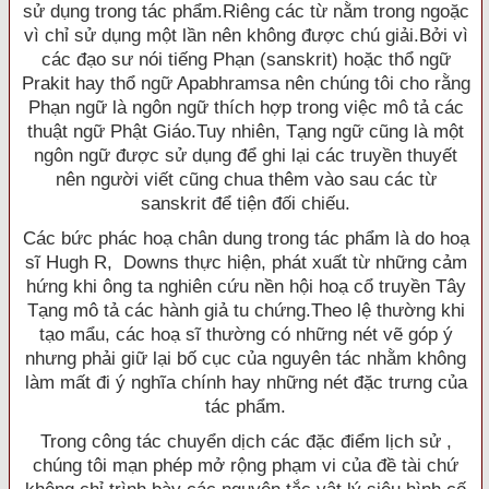
sử dụng trong tác phẩm.Riêng các từ nằm trong ngoặc
vì chỉ sử dụng một lần nên không được chú giải.Bởi vì
các đạo sư nói tiếng Phạn (sanskrit) hoặc thổ ngữ
Prakit hay thổ ngữ Apabhramsa nên chúng tôi cho rằng
Phạn ngữ là ngôn ngữ thích hợp trong việc mô tả các
thuật ngữ Phật Giáo.Tuy nhiên, Tạng ngữ cũng là một
ngôn ngữ được sử dụng để ghi lại các truyền thuyết
nên người viết cũng chua thêm vào sau các từ
sanskrit để tiện đối chiếu.
Các bức phác hoạ chân dung trong tác phẩm là do hoạ
sĩ Hugh R, Downs thực hiện, phát xuất từ những cảm
hứng khi ông ta nghiên cứu nền hội hoạ cổ truyền Tây
Tạng mô tả các hành giả tu chứng.Theo lệ thường khi
tạo mẩu, các hoạ sĩ thường có những nét vẽ góp ý
nhưng phải giữ lại bố cục của nguyên tác nhằm không
làm mất đi ý nghĩa chính hay những nét đặc trưng của
tác phẩm.
Trong công tác chuyển dịch các đặc điểm lịch sử ,
chúng tôi mạn phép mở rộng phạm vi của đề tài chứ