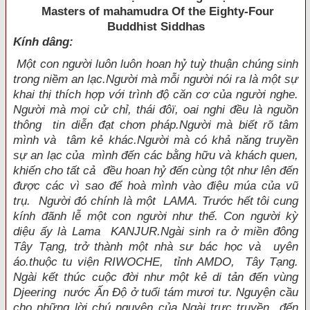
Masters of mahamudra Of the Eighty-Four
Buddhist Siddhas
Kính dâng:
Một con người luôn luôn hoan hỷ tuỳ thuận chúng sinh
trong niềm an lạc.Người mà mỗi người nói ra là một sự
khai thị thích hợp với trình độ căn cơ của người nghe.
Người mà mọi cử chỉ, thái đôï, oai nghi đều là nguồn
thông tin diễn đạt chơn pháp.Người mà biết rõ tâm
mình và tâm kẻ khác.Người mà có khả năng truyền
sự an lạc của mình đến các bằng hữu và khách quen,
khiến cho tất cả đều hoan hỷ đến cùng tột như lên đến
được các vì sao để hoà mình vào điệu múa của vũ
trụ. Người đó chính là một LAMA. Trước hết tôi cung
kính đãnh lễ một con người như thế. Con người kỳ
diệu ấy là Lama KANJUR.Ngài sinh ra ở miền đông
Tây Tạng, trở thành một nhà sư bác học và uyên
áo.thuộc tu viện RIWOCHE, tỉnh AMDO, Tây Tạng.
Ngài kết thúc cuộc đời như một kẻ di tản đến vùng
Djeering nước Ấn Ðộ ở tuổi tám mươi tư. Nguyện cầu
cho những lời chú nguyện của Ngài trực truyền đến