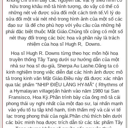
không chỉ trình bày các nguyên tắc vật lý siêu hình cố
hữu trong khâu mô tả hình tượng, do vậy có thể có
những nét vẻ được sửa đổi một cách tinh tế.Vì lý do
sửa đổi một vài nét nhỏ trong hình ảnh của một số các
đạo sư là để cho phù hợp với yêu cầu của những hệ
phái đặc biệt thuộc Mật Giáo.Chúng tôi cũng có một số
nét thay đổi trong các bức hoạ và phần này là trách
nhiệm của hoạ sĩ Hugh R, Downs.
Hoạ sĩ Hugh R. Downs từng theo học môn hội hoạ
truyền thống Tây Tạng dưới sự hướng dẫn của một
nhà sư hoạ sĩ du-già, Sherpa Au Lashe.Oâng ta có
kinh nghiệm trong việc diễn đạt các hình ảnh được mô
tả trong kinh văn Mật Giáo.Ðiều này đã được xác nhận
qua tác phẩm “NHỊP ÐIỆU LÀNG HY-MÃ” ( Rhythms of
a Hymalayan village)ấn hành vào năm 1980 tại San
Fransisco, Hoa Kỳ.Phần trình bày của ông mô tả cái
phong thái uy nghi nhất của một đạo sư, lại nhấn mạnh
vào yếu tố tu tập khổ hạnh, tính thẩm mỹ và cái vi tế
lạc trong phong thái của ngài.Phần chú thích bên dưới
các bức minh hoạ được trích dẫn từ các tác phẩm Tây