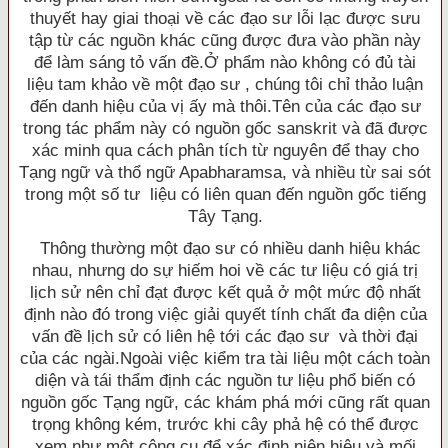
thuyết hay giai thoại về các đạo sư lỗi lạc được sưu
tập từ các nguồn khác cũng được đưa vào phần này
để làm sáng tỏ vấn đề.Ở phẩm nào không có đủ tài
liệu tam khảo về một đạo sư , chúng tôi chỉ thảo luận
đến danh hiệu của vị ấy mà thôi.Tên của các đạo sư
trong tác phẩm này có nguồn gốc sanskrit và đã được
xác minh qua cách phân tích từ nguyên để thay cho
Tạng ngữ và thổ ngữ Apabharamsa, và nhiều từ sai sót
trong một số tư liệu có liên quan đến nguồn gốc tiếng
Tây Tạng.
Thông thường một đạo sư có nhiều danh hiệu khác
nhau, nhưng do sự hiếm hoi về các tư liệu có giá trị
lịch sử nên chỉ đạt được kết quả ở một mức độ nhất
định nào đó trong việc giải quyết tính chất đa diện của
vấn đề lịch sử có liên hệ tới các đạo sư và thời đại
của các ngài.Ngoài việc kiểm tra tài liệu một cách toàn
diện và tái thẩm định các nguồn tư liệu phổ biến có
nguồn gốc Tạng ngữ, các khám phá mới cũng rất quan
trọng không kém, trước khi cây phả hệ có thể được
xem như một công cụ để xác định niên hiệu và mối