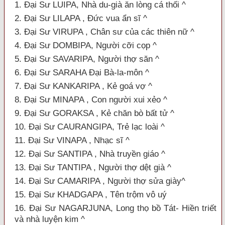
1. Đại Sư LUIPA, Nhà du-già ăn lòng cá thối ^
2. Đại Sư LILAPA , Ðức vua ẩn sĩ ^
3. Đại Sư VIRUPA , Chân sư của các thiên nữ ^
4. Đại Sư DOMBIPA, Người cỡi cọp ^
5. Đại Sư SAVARIPA, Người thợ săn ^
6. Đại Sư SARAHA Ðại Bà-la-môn ^
7. Đại Sư KANKARIPA , Kẻ goá vợ ^
8. Đại Sư MINAPA , Con người xui xẻo ^
9. Đại Sư GORAKSA , Kẻ chăn bò bất tử ^
10. Đại Sư CAURANGIPA, Trẻ lạc loài ^
11. Đại Sư VINAPA , Nhạc sĩ ^
12. Đại Sư SANTIPA , Nhà truyền giáo ^
13. Đại Sư TANTIPA , Người thợ dệt già ^
14. Đại Sư CAMARIPA , Người thợ sửa giày^
15. Đại Sư KHADGAPA , Tên trộm vô uý
16. Đại Sư NAGARJUNA, Long thọ bồ Tát- Hiền triết
và nhà luyện kim ^