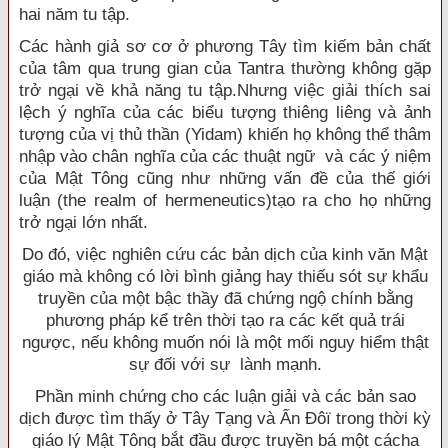
hai năm tu tập.
Các hành giả sơ cơ ở phương Tây tìm kiếm bản chất
của tâm qua trung gian của Tantra thường không gặp
trở ngại về khả năng tu tập.Nhưng việc giải thích sai
lệch ý nghĩa của các biểu tượng thiêng liêng và ảnh
tượng của vị thủ thần (Yidam) khiến họ không thể thâm
nhập vào chân nghĩa của các thuật ngữ và các ý niệm
của Mật Tông cũng như những vấn đề của thế giới
luận (the realm of hermeneutics)tạo ra cho họ những
trở ngại lớn nhất.
Do đó, việc nghiên cứu các bản dịch của kinh văn Mật
giáo mà không có lời bình giảng hay thiếu sót sự khẩu
truyền của một bậc thầy đã chứng ngộ chính bằng
phương pháp kể trên thời tạo ra các kết quả trái
ngược, nếu không muốn nói là một mối nguy hiểm thật
sự đối với sự lành mạnh.
Phần minh chứng cho các luận giải và các bản sao
dịch được tìm thấy ở Tây Tạng và Ấn Ðôï trong thời kỳ
giáo lý Mật Tông bắt đầu được truyền bá một cácha