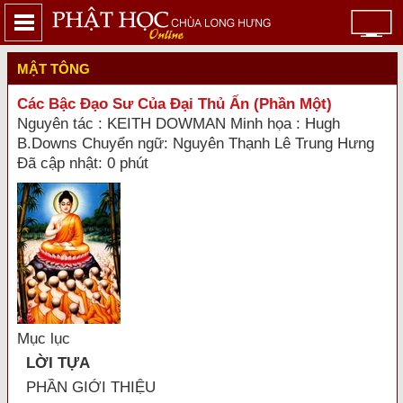
MẬT TÔNG
Các Bậc Đạo Sư Của Đại Thủ Ấn (Phần Một)
Nguyên tác : KEITH DOWMAN Minh họa : Hugh
B.Downs Chuyển ngữ: Nguyên Thạnh Lê Trung Hưng
Đã cập nhật: 0 phút
Mục lục
LỜI TỰA
PHẦN GIỚI THIỆU