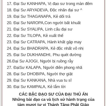
17. Đại Sư KANHAPA, Vị đạo sư trong màn đêm
18. Đại Sư ARYADEVA, Ðộc nhãn đại sư ^
19. Đại Sư THAGANAPA, Kẻ dối trá
20. Đại Sư NAROPA,Con người bất khuất
21. Đại Sư SYALIPA, Linh cẩu đại sư
22. Đại Sư TILOPA, Kẻ xuất thế
23. Đại Sư CATRAPA, Hành khất gặp may
24. Đại Sư BHADRAPA, Kẻ độc nhất vô nhị
25. Đại Sư DUKHANDHI, Phu quét đường
26.Đại Sư AJOGI, Người bị ruồng rẫy
27. ĐạiSư KALAPA, Người điên phong nhã
28. Đại Sư DHOBIPA, Người thợ giặt
29. Đại Sư KANKANA, Nhà vua tu sĩ
30. Đại Sư KAMPALA, Kẻ lắm lời
CÁC BẬC
ÐẠO SƯ CỦA ÐẠI THỦ ẤN
Những bài đạo ca và lịch sử hành trạng của
tám mươi tư vị Thánh Tăng Phật Giáo