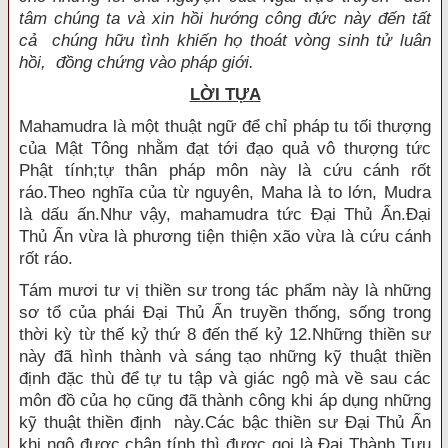
tâm chúng ta và xin hồi hướng công đức này đến tất
cả chúng hữu tình khiến họ thoát vòng sinh tử luân
hồi, đồng chứng vào pháp giới.
LỜI TỰA
Mahamudra là một thuật ngữ để chỉ pháp tu tối thượng
của Mật Tông nhằm đạt tới đạo quả vô thượng tức
Phật tính;tự thân pháp môn này là cứu cánh rốt
ráo.Theo nghĩa của từ nguyên, Maha là to lớn, Mudra
là dấu ấn.Như vậy, mahamudra tức Ðại Thủ Ấn.Ðại
Thủ Ấn vừa là phương tiện thiện xão vừa là cứu cánh
rốt ráo.
Tám mươi tư vị thiền sư trong tác phẩm này là những
sơ tổ của phái Ðại Thủ Ấn truyền thống, sống trong
thời kỳ từ thế kỷ thứ 8 đến thế kỷ 12.Những thiền sư
này đã hình thành và sáng tạo những kỹ thuật thiền
định đặc thù để tự tu tập và giác ngộ mà về sau các
môn đồ của họ cũng đã thành công khi áp dụng những
kỹ thuật thiền định này.Các bậc thiền sư Ðại Thủ Ấn
khi ngộ được chân tính thì được gọi là Ðại Thành Tựu