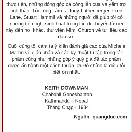
thực tiển, những đóng góp cả công lẫn của và yểm trợ
tinh thần .Tôi cũng cảm tạ Tony Luthenberger, Fred
Lane, Stuart Hammil và những người đã giúp tôi có
những tiện nghi sinh hoạt trong lúc di chuyển từ nơi
này đến nơi khác, thư viện Mimi Church về tư liệu các
đạo sư.
Cuối cùng tôi cảm tạ ý kiến đánh giá cao của Michele
Martin về giáo pháp và các kỹ thuật tu tập trong tác
phẩm cũng như những góp ý quý giá để tác phẩm
được ấn hành một cách thuận lợi.Ðó chính là điều tôi
biết ơn nhất.
KEITH DOWNMAN
Chabahil Ganeshantan
Kathmandu – Nepal
Tháng Chạp - 1984
Nguồn: quangduc.com