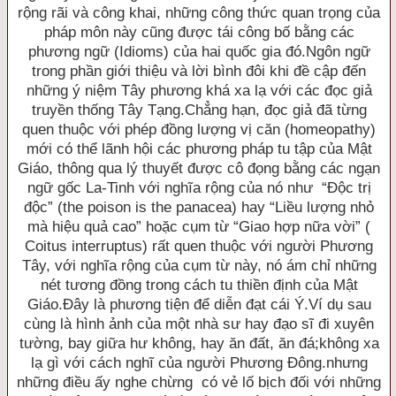
rộng rãi và công khai, những công thức quan trọng của
pháp môn này cũng được tái công bố bằng các
phương ngữ (Idioms) của hai quốc gia đó.Ngôn ngữ
trong phần giới thiệu và lời bình đôi khi đề cập đến
những ý niệm Tây phương khá xa lạ với các đọc giả
truyền thống Tây Tạng.Chẳng hạn, đọc giả đã từng
quen thuộc với phép đồng lượng vị căn (homeopathy)
mới có thể lãnh hội các phương pháp tu tập của Mật
Giáo, thông qua lý thuyết được cô đọng bằng các ngạn
ngữ gốc La-Tinh với nghĩa rộng của nó như “Ðộc trị
độc” (the poison is the panacea) hay “Liều lượng nhỏ
mà hiệu quả cao” hoặc cụm từ “Giao hợp nữa vời” (
Coitus interruptus) rất quen thuộc với người Phương
Tây, với nghĩa rộng của cụm từ này, nó ám chỉ những
nét tương đồng trong cách tu thiền định của Mật
Giáo.Ðây là phương tiện để diễn đạt cái Ý.Ví dụ sau
cùng là hình ảnh của một nhà sư hay đạo sĩ đi xuyên
tường, bay giữa hư không, hay ăn đất, ăn đá;không xa
lạ gì với cách nghĩ của người Phương Ðông.nhưng
những điều ấy nghe chừng có vẻ lố bịch đối với những