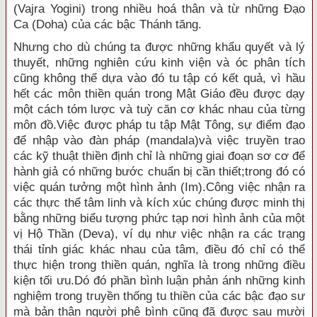
(Vajra Yogini) trong nhiều hoá thân và từ những Ðạo
Ca (Doha) của các bậc Thánh tăng.
Nhưng cho dù chúng ta được những khẩu quyết và lý
thuyết, những nghiên cứu kinh viện và óc phân tích
cũng không thể dựa vào đó tu tập có kết quả, vì hầu
hết các môn thiền quán trong Mật Giáo đều được dạy
một cách tóm lược và tuỳ căn cơ khác nhau của từng
môn đồ.Việc được pháp tu tập Mật Tông, sự điểm đạo
để nhập vào đàn pháp (mandala)và việc truyền trao
các kỹ thuật thiền định chỉ là những giai đoạn sơ cơ để
hành giả có những bước chuẩn bị cần thiết;trong đó có
việc quán tưởng một hình ảnh (Im).Công việc nhận ra
các thực thể tâm linh và kích xúc chúng được minh thị
bằng những biểu tượng phức tạp nơi hình ảnh của một
vị Hộ Thần (Deva), ví dụ như việc nhận ra các trạng
thái tỉnh giác khác nhau của tâm, điều đó chỉ có thể
thực hiện trong thiền quán, nghĩa là trong những điều
kiện tối ưu.Dó đó phần bình luận phản ánh những kinh
nghiệm trong truyền thống tu thiền của các bậc đạo sư
mà bản thân người phê bình cũng đã được sau mười