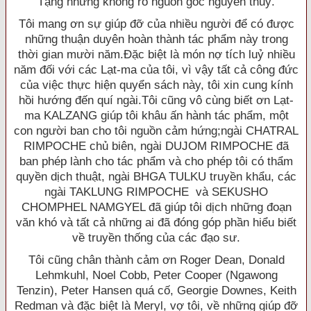
Tạng nhưng không rõ nguồn gốc nguyên thuỷ.
Tôi mang ơn sự giúp đỡ của nhiều người để có được
những thuận duyên hoàn thành tác phẩm này trong
thời gian mười năm.Ðặc biệt là món nợ tích luỷ nhiều
năm đối với các Lạt-ma của tôi, vì vậy tất cả công đức
của việc thực hiện quyển sách này, tôi xin cung kính
hồi hướng đến quí ngài.Tôi cũng vô cùng biết ơn Lạt-
ma KALZANG giúp tôi khâu ấn hành tác phẩm, một
con người ban cho tôi nguồn cảm hứng;ngài CHATRAL
RIMPOCHE chủ biên, ngài DUJOM RIMPOCHE đã
ban phép lành cho tác phẩm và cho phép tôi có thẩm
quyền dịch thuật, ngài BHGA TULKU truyền khẩu, các
ngài TAKLUNG RIMPOCHE và SEKUSHO
CHOMPHEL NAMGYEL đã giúp tôi dịch những đoạn
văn khó và tất cả những ai đã đóng góp phần hiểu biết
về truyền thống của các đạo sư.
Tôi cũng chân thành cảm ơn Roger Dean, Donald
Lehmkuhl, Noel Cobb, Peter Cooper (Ngawong
Tenzin), Peter Hansen quá cố, Georgie Downes, Keith
Redman và đặc biệt là Meryl, vợ tôi, về những giúp đỡ