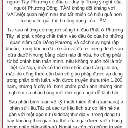
người Tây Phương có đầu óc duy lý.Trong ý nghĩ của
người Phương Ðông, TÂM không đối kháng với
VẬT.Một quan niệm như thế tất nhiên có hiệu quả hơn
trong việc giải thích công dụng của TÂM.
Tại sao những con người sùng tín đạo Phật ở Phương
Tây lại phải chồng chất thêm vào đầu óc của họ những
quan niệm của Ðông Phương và cách suy nghĩ rập
khuôn, trong khi họ đã có sẳn và đủ tư lương để đi vào
cửa đạo? Nhưng bằng cách nào đi nữa, họ cũng phải
từ bỏ chính bản thân mình, nếu không muốn nói là trừ
tiệt cái Ngã, mới có thể đến chốn đạo tràng.Do đó,
mặc dù công thức căn bản về giáo pháp được áp dụng
trong phần bình luận, vốn được truyền thừa trên 1.200
năm, những ở đây lời bình phẩm phản ánh những kinh
nghiệm cá nhân bằng một thứ ngôn ngữ dễ lãnh hội.
Sau phần bình luận về kỹ thuật thiền định (sadhana)là
phàn sử liệu.Tất cả các tư liệu lịch sử có liên hệ xa
gần với một đạo sư (siddha)như địa vị trong dòng tu
hay khoảng thời gian trụ thế của ngài được viết chung
trong phần biên-niên-sử.Ngoài ra còn có những truyền