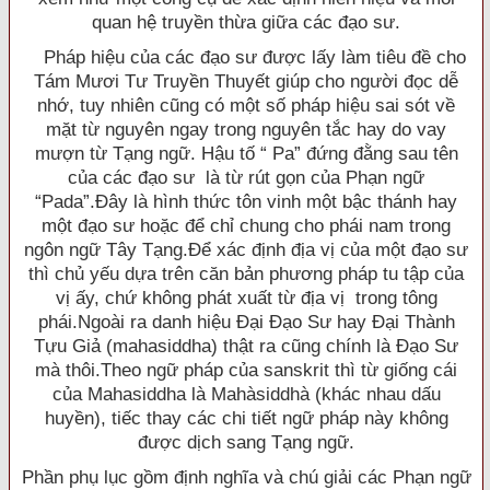
quan hệ truyền thừa giữa các đạo sư.
Pháp hiệu của các đạo sư được lấy làm tiêu đề cho
Tám Mươi Tư Truyền Thuyết giúp cho người đọc dễ
nhớ, tuy nhiên cũng có một số pháp hiệu sai sót về
mặt từ nguyên ngay trong nguyên tắc hay do vay
mượn từ Tạng ngữ. Hậu tố “ Pa” đứng đằng sau tên
của các đạo sư là từ rút gọn của Phạn ngữ
“Pada”.Ðây là hình thức tôn vinh một bậc thánh hay
một đạo sư hoặc để chỉ chung cho phái nam trong
ngôn ngữ Tây Tạng.Ðể xác định địa vị của một đạo sư
thì chủ yếu dựa trên căn bản phương pháp tu tập của
vị ấy, chứ không phát xuất từ địa vị trong tông
phái.Ngoài ra danh hiệu Ðại Ðạo Sư hay Ðại Thành
Tựu Giả (mahasiddha) thật ra cũng chính là Ðạo Sư
mà thôi.Theo ngữ pháp của sanskrit thì từ giống cái
của Mahasiddha là Mahàsiddhà (khác nhau dấu
huyền), tiếc thay các chi tiết ngữ pháp này không
được dịch sang Tạng ngữ.
Phần phụ lục gồm định nghĩa và chú giải các Phạn ngữ