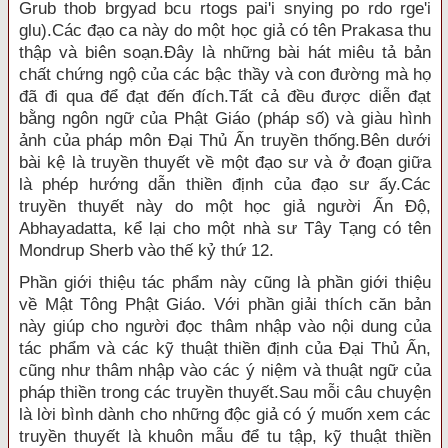
Grub thob brgyad bcu rtogs pai'i snying po rdo rge'i
glu).Các đạo ca này do một học giả có tên Prakasa thu
thập và biên soạn.Ðây là những bài hát miêu tả bản
chất chứng ngộ của các bậc thầy và con đường mà họ
đã đi qua để đạt đến đích.Tất cả đều được diễn đạt
bằng ngôn ngữ của Phật Giáo (pháp số) và giàu hình
ảnh của pháp môn Ðại Thủ Ấn truyền thống.Bên dưới
bài kệ là truyền thuyết về một đạo sư và ở đoạn giữa
là phép hướng dẫn thiền định của đạo sư ấy.Các
truyền thuyết này do một học giả người Ấn Ðộ,
Abhayadatta, kể lại cho một nhà sư Tây Tạng có tên
Mondrup Sherb vào thế kỷ thứ 12.
Phần giới thiệu tác phẩm này cũng là phần giới thiệu
về Mật Tông Phật Giáo. Với phần giải thích căn bản
này giúp cho người đọc thâm nhập vào nội dung của
tác phẩm và các kỹ thuật thiền định của Ðại Thủ Ấn,
cũng như thâm nhập vào các ý niệm và thuật ngữ của
pháp thiền trong các truyền thuyết.Sau mỗi câu chuyện
là lời bình dành cho những độc giả có ý muốn xem các
truyền thuyết là khuôn mẫu để tu tập, kỹ thuật thiền