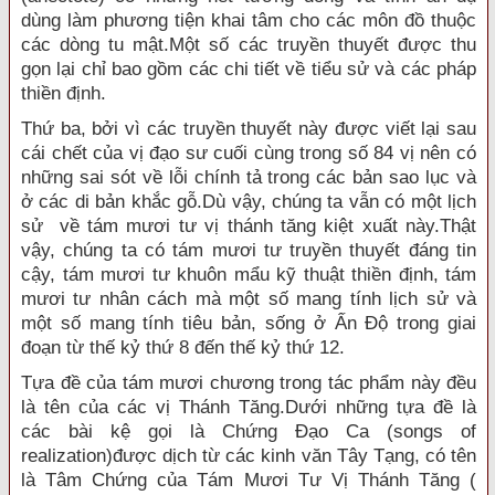
dùng làm phương tiện khai tâm cho các môn đồ thuộc
các dòng tu mật.Một số các truyền thuyết được thu
gọn lại chỉ bao gồm các chi tiết về tiểu sử và các pháp
thiền định.
Thứ ba, bởi vì các truyền thuyết này được viết lại sau
cái chết của vị đạo sư cuối cùng trong số 84 vị nên có
những sai sót về lỗi chính tả trong các bản sao lục và
ở các di bản khắc gỗ.Dù vậy, chúng ta vẫn có một lịch
sử về tám mươi tư vị thánh tăng kiệt xuất này.Thật
vậy, chúng ta có tám mươi tư truyền thuyết đáng tin
cậy, tám mươi tư khuôn mẩu kỹ thuật thiền định, tám
mươi tư nhân cách mà một số mang tính lịch sử và
một số mang tính tiêu bản, sống ở Ấn Ðộ trong giai
đoạn từ thế kỷ thứ 8 đến thế kỷ thứ 12.
Tựa đề của tám mươi chương trong tác phẩm này đều
là tên của các vị Thánh Tăng.Dưới những tựa đề là
các bài kệ gọi là Chứng Ðạo Ca (songs of
realization)được dịch từ các kinh văn Tây Tạng, có tên
là Tâm Chứng của Tám Mươi Tư Vị Thánh Tăng (