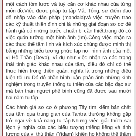
một cách tóm lược và tuỳ căn cơ khác nhau của từng
môn đồ.Việc được pháp tu tập Mật Tông, sự điểm đạo
để nhập vào đàn pháp (mandala)và việc truyền trao
các kỹ thuật thiền định chỉ là những giai đoạn sơ cơ để
hành giả có những bước chuẩn bị cần thiết;trong đó có
việc quán tưởng một hình ảnh (Im).Công việc nhận ra
các thực thể tâm linh và kích xúc chúng được minh thị
bằng những biểu tượng phức tạp nơi hình ảnh của một
vị Hộ Thần (Deva), ví dụ như việc nhận ra các trạng
thái tỉnh giác khác nhau của tâm, điều đó chỉ có thể
thực hiện trong thiền quán, nghĩa là trong những điều
kiện tối ưu.Dó đó phần bình luận phản ánh những kinh
nghiệm trong truyền thống tu thiền của các bậc đạo sư
mà bản thân người phê bình cũng đã được sau mười
hai năm tu tập.
Các hành giả sơ cơ ở phương Tây tìm kiếm bản chất
của tâm qua trung gian của Tantra thường không gặp
trở ngại về khả năng tu tập.Nhưng việc giải thích sai
lệch ý nghĩa của các biểu tượng thiêng liêng và ảnh
tượng của vị thủ thần (Yidam) khiến họ không thể thâm