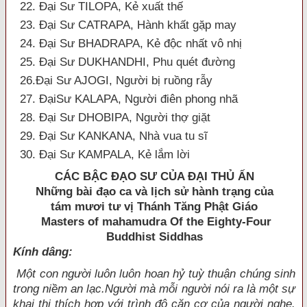
22. Đại Sư TILOPA, Kẻ xuất thế
23. Đại Sư CATRAPA, Hành khất gặp may
24. Đại Sư BHADRAPA, Kẻ độc nhất vô nhị
25. Đại Sư DUKHANDHI, Phu quét đường
26.Đại Sư AJOGI, Người bị ruồng rẫy
27. ĐạiSư KALAPA, Người điên phong nhã
28. Đại Sư DHOBIPA, Người thợ giặt
29. Đại Sư KANKANA, Nhà vua tu sĩ
30. Đại Sư KAMPALA, Kẻ lắm lời
CÁC BẬC
ÐẠO SƯ CỦA ÐẠI THỦ ẤN
Những bài đạo ca và lịch sử hành trạng của
tám mươi tư vị Thánh Tăng Phật Giáo
Masters of mahamudra Of the Eighty-Four
Buddhist Siddhas
Kính dâng:
Một con người luôn luôn hoan hỷ tuỳ thuận chúng sinh
trong niềm an lạc.Người mà mỗi người nói ra là một sự
khai thị thích hợp với trình độ căn cơ của người nghe.