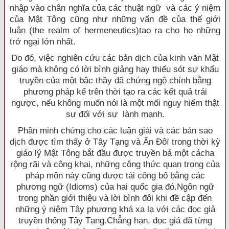
nhập vào chân nghĩa của các thuật ngữ và các ý niệm
của Mật Tông cũng như những vấn đề của thế giới
luận (the realm of hermeneutics)tạo ra cho họ những
trở ngại lớn nhất.
Do đó, việc nghiên cứu các bản dịch của kinh văn Mật
giáo mà không có lời bình giảng hay thiếu sót sự khẩu
truyền của một bậc thầy đã chứng ngộ chính bằng
phương pháp kể trên thời tạo ra các kết quả trái
ngược, nếu không muốn nói là một mối nguy hiểm thật
sự đối với sự lành mạnh.
Phần minh chứng cho các luận giải và các bản sao
dịch được tìm thấy ở Tây Tạng và Ấn Ðôï trong thời kỳ
giáo lý Mật Tông bắt đầu được truyền bá một cácha
rộng rãi và công khai, những công thức quan trọng của
pháp môn này cũng được tái công bố bằng các
phương ngữ (Idioms) của hai quốc gia đó.Ngôn ngữ
trong phần giới thiệu và lời bình đôi khi đề cập đến
những ý niệm Tây phương khá xa lạ với các đọc giả
truyền thống Tây Tạng.Chẳng hạn, đọc giả đã từng