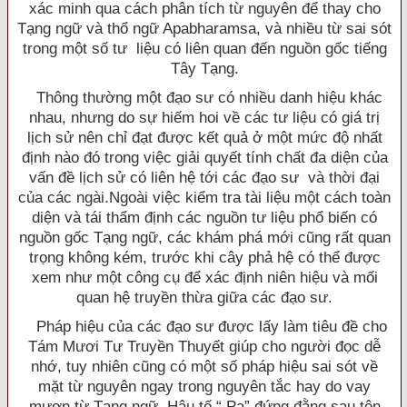
xác minh qua cách phân tích từ nguyên để thay cho
Tạng ngữ và thổ ngữ Apabharamsa, và nhiều từ sai sót
trong một số tư liệu có liên quan đến nguồn gốc tiếng
Tây Tạng.
Thông thường một đạo sư có nhiều danh hiệu khác
nhau, nhưng do sự hiếm hoi về các tư liệu có giá trị
lịch sử nên chỉ đạt được kết quả ở một mức độ nhất
định nào đó trong việc giải quyết tính chất đa diện của
vấn đề lịch sử có liên hệ tới các đạo sư và thời đại
của các ngài.Ngoài việc kiểm tra tài liệu một cách toàn
diện và tái thẩm định các nguồn tư liệu phổ biến có
nguồn gốc Tạng ngữ, các khám phá mới cũng rất quan
trọng không kém, trước khi cây phả hệ có thể được
xem như một công cụ để xác định niên hiệu và mối
quan hệ truyền thừa giữa các đạo sư.
Pháp hiệu của các đạo sư được lấy làm tiêu đề cho
Tám Mươi Tư Truyền Thuyết giúp cho người đọc dễ
nhớ, tuy nhiên cũng có một số pháp hiệu sai sót về
mặt từ nguyên ngay trong nguyên tắc hay do vay
mượn từ Tạng ngữ. Hậu tố “ Pa” đứng đằng sau tên