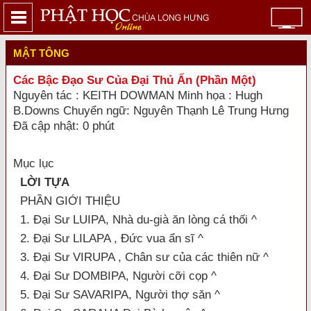
MẬT TÔNG
Các Bậc Đạo Sư Của Đại Thủ Ấn (Phần Một)
Nguyên tác : KEITH DOWMAN Minh họa : Hugh
B.Downs Chuyển ngữ: Nguyên Thạnh Lê Trung Hưng
Đã cập nhật: 0 phút
Mục lục
LỜI TỰA
PHẦN GIỚI THIỆU
1. Đại Sư LUIPA, Nhà du-già ăn lòng cá thối ^
2. Đại Sư LILAPA , Ðức vua ẩn sĩ ^
3. Đại Sư VIRUPA , Chân sư của các thiên nữ ^
4. Đại Sư DOMBIPA, Người cỡi cọp ^
5. Đại Sư SAVARIPA, Người thợ săn ^