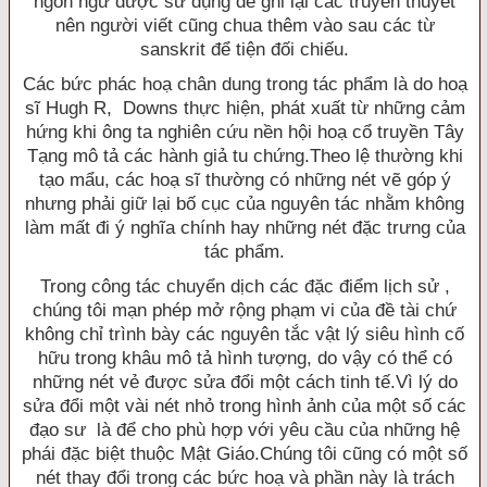
ngôn ngữ được sử dụng để ghi lại các truyền thuyết
nên người viết cũng chua thêm vào sau các từ
sanskrit để tiện đối chiếu.
Các bức phác hoạ chân dung trong tác phẩm là do hoạ
sĩ Hugh R, Downs thực hiện, phát xuất từ những cảm
hứng khi ông ta nghiên cứu nền hội hoạ cổ truyền Tây
Tạng mô tả các hành giả tu chứng.Theo lệ thường khi
tạo mẩu, các hoạ sĩ thường có những nét vẽ góp ý
nhưng phải giữ lại bố cục của nguyên tác nhằm không
làm mất đi ý nghĩa chính hay những nét đặc trưng của
tác phẩm.
Trong công tác chuyển dịch các đặc điểm lịch sử ,
chúng tôi mạn phép mở rộng phạm vi của đề tài chứ
không chỉ trình bày các nguyên tắc vật lý siêu hình cố
hữu trong khâu mô tả hình tượng, do vậy có thể có
những nét vẻ được sửa đổi một cách tinh tế.Vì lý do
sửa đổi một vài nét nhỏ trong hình ảnh của một số các
đạo sư là để cho phù hợp với yêu cầu của những hệ
phái đặc biệt thuộc Mật Giáo.Chúng tôi cũng có một số
nét thay đổi trong các bức hoạ và phần này là trách