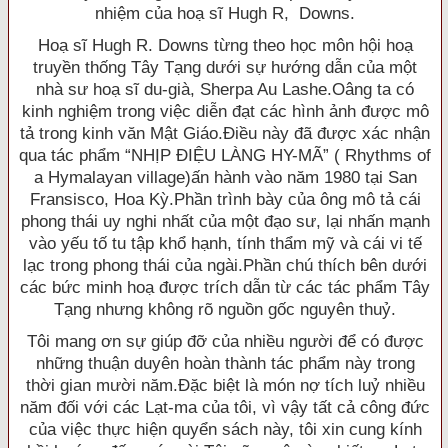
nhiệm của hoạ sĩ Hugh R, Downs.
Hoạ sĩ Hugh R. Downs từng theo học môn hội hoạ
truyền thống Tây Tạng dưới sự hướng dẫn của một
nhà sư hoạ sĩ du-già, Sherpa Au Lashe.Oâng ta có
kinh nghiệm trong việc diễn đạt các hình ảnh được mô
tả trong kinh văn Mật Giáo.Ðiều này đã được xác nhận
qua tác phẩm “NHỊP ÐIỆU LÀNG HY-MÃ” ( Rhythms of
a Hymalayan village)ấn hành vào năm 1980 tại San
Fransisco, Hoa Kỳ.Phần trình bày của ông mô tả cái
phong thái uy nghi nhất của một đạo sư, lại nhấn mạnh
vào yếu tố tu tập khổ hạnh, tính thẩm mỹ và cái vi tế
lạc trong phong thái của ngài.Phần chú thích bên dưới
các bức minh hoạ được trích dẫn từ các tác phẩm Tây
Tạng nhưng không rõ nguồn gốc nguyên thuỷ.
Tôi mang ơn sự giúp đỡ của nhiều người để có được
những thuận duyên hoàn thành tác phẩm này trong
thời gian mười năm.Ðặc biệt là món nợ tích luỷ nhiều
năm đối với các Lạt-ma của tôi, vì vậy tất cả công đức
của việc thực hiện quyển sách này, tôi xin cung kính