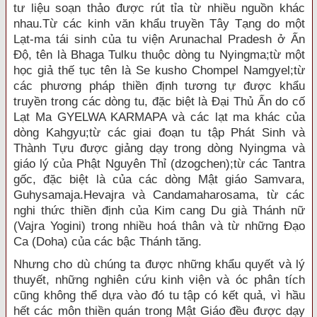
tư liệu soạn thảo được rút tỉa từ nhiều nguồn khác
nhau.Từ các kinh văn khẩu truyền Tây Tạng do một
Lạt-ma tái sinh của tu viện Arunachal Pradesh ở Ấn
Ðộ, tên là Bhaga Tulku thuộc dòng tu Nyingma;từ một
học giả thế tục tên là Se kusho Chompel Namgyel;từ
các phương pháp thiền định tương tự được khẩu
truyền trong các dòng tu, đặc biệt là Ðại Thủ Ấn do cố
Lạt Ma GYELWA KARMAPA và các lạt ma khác của
dòng Kahgyu;từ các giai đoạn tu tập Phát Sinh và
Thành Tựu được giảng dạy trong dòng Nyingma và
giáo lý của Phật Nguyên Thỉ (dzogchen);từ các Tantra
gốc, đặc biệt là của các dòng Mật giáo Samvara,
Guhysamaja.Hevajra và Candamaharosama, từ các
nghi thức thiền định của Kim cang Du già Thánh nữ
(Vajra Yogini) trong nhiều hoá thân và từ những Ðạo
Ca (Doha) của các bậc Thánh tăng.
Nhưng cho dù chúng ta được những khẩu quyết và lý
thuyết, những nghiên cứu kinh viện và óc phân tích
cũng không thể dựa vào đó tu tập có kết quả, vì hầu
hết các môn thiền quán trong Mật Giáo đều được dạy