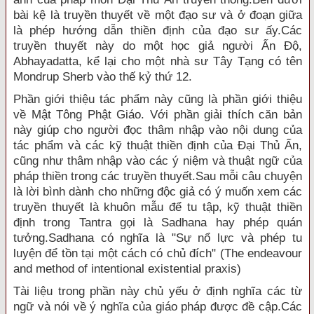
bài kệ là truyền thuyết về một đạo sư và ở đoạn giữa
là phép hướng dẫn thiền định của đạo sư ấy.Các
truyền thuyết này do một học giả người Ấn Ðộ,
Abhayadatta, kể lại cho một nhà sư Tây Tạng có tên
Mondrup Sherb vào thế kỷ thứ 12.
Phần giới thiệu tác phẩm này cũng là phần giới thiệu
về Mật Tông Phật Giáo. Với phần giải thích căn bản
này giúp cho người đọc thâm nhập vào nội dung của
tác phẩm và các kỹ thuật thiền định của Ðại Thủ Ấn,
cũng như thâm nhập vào các ý niệm và thuật ngữ của
pháp thiền trong các truyền thuyết.Sau mỗi câu chuyện
là lời bình dành cho những độc giả có ý muốn xem các
truyền thuyết là khuôn mẫu để tu tập, kỹ thuật thiền
định trong Tantra gọi là Sadhana hay phép quán
tưởng.Sadhana có nghĩa là "Sự nổ lực và phép tu
luyện để tồn tại một cách có chủ đích" (The endeavour
and method of intentional existential praxis)
Tài liệu trong phần này chủ yếu ở định nghĩa các từ
ngữ và nói về ý nghĩa của giáo pháp được đề cập.Các