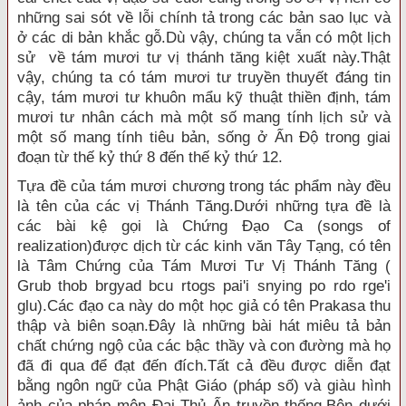
những sai sót về lỗi chính tả trong các bản sao lục và
ở các di bản khắc gỗ.Dù vậy, chúng ta vẫn có một lịch
sử về tám mươi tư vị thánh tăng kiệt xuất này.Thật
vậy, chúng ta có tám mươi tư truyền thuyết đáng tin
cậy, tám mươi tư khuôn mẩu kỹ thuật thiền định, tám
mươi tư nhân cách mà một số mang tính lịch sử và
một số mang tính tiêu bản, sống ở Ấn Ðộ trong giai
đoạn từ thế kỷ thứ 8 đến thế kỷ thứ 12.
Tựa đề của tám mươi chương trong tác phẩm này đều
là tên của các vị Thánh Tăng.Dưới những tựa đề là
các bài kệ gọi là Chứng Ðạo Ca (songs of
realization)được dịch từ các kinh văn Tây Tạng, có tên
là Tâm Chứng của Tám Mươi Tư Vị Thánh Tăng (
Grub thob brgyad bcu rtogs pai'i snying po rdo rge'i
glu).Các đạo ca này do một học giả có tên Prakasa thu
thập và biên soạn.Ðây là những bài hát miêu tả bản
chất chứng ngộ của các bậc thầy và con đường mà họ
đã đi qua để đạt đến đích.Tất cả đều được diễn đạt
bằng ngôn ngữ của Phật Giáo (pháp số) và giàu hình
ảnh của pháp môn Ðại Thủ Ấn truyền thống.Bên dưới