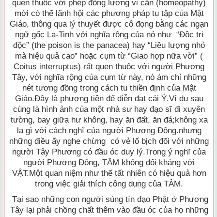
quen thuộc với phép đồng lượng vị căn (homeopathy)
mới có thể lãnh hội các phương pháp tu tập của Mật
Giáo, thông qua lý thuyết được cô đọng bằng các ngạn
ngữ gốc La-Tinh với nghĩa rộng của nó như “Ðộc trị
độc” (the poison is the panacea) hay “Liều lượng nhỏ
mà hiệu quả cao” hoặc cụm từ “Giao hợp nữa vời” (
Coitus interruptus) rất quen thuộc với người Phương
Tây, với nghĩa rộng của cụm từ này, nó ám chỉ những
nét tương đồng trong cách tu thiền định của Mật
Giáo.Ðây là phương tiện để diễn đạt cái Ý.Ví dụ sau
cùng là hình ảnh của một nhà sư hay đạo sĩ đi xuyên
tường, bay giữa hư không, hay ăn đất, ăn đá;không xa
lạ gì với cách nghĩ của người Phương Ðông.nhưng
những điều ấy nghe chừng có vẻ lố bịch đối với những
người Tây Phương có đầu óc duy lý.Trong ý nghĩ của
người Phương Ðông, TÂM không đối kháng với
VẬT.Một quan niệm như thế tất nhiên có hiệu quả hơn
trong việc giải thích công dụng của TÂM.
Tại sao những con người sùng tín đạo Phật ở Phương
Tây lại phải chồng chất thêm vào đầu óc của họ những