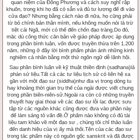
quan niệm của Ðông Phương và cách suy nghĩ rập
khuôn, trong khi họ đã có sẳn và đủ tư lương để đi vào
cửa đạo? Nhưng bằng cách nào đi nữa, họ cũng phải
từ bỏ chính bản thân mình, nếu không muốn nói là trừ
tiệt cái Ngã, mới có thể đến chốn đạo tràng.Do đó,
mặc dù công thức căn bản về giáo pháp được áp dụng
trong phần bình luận, vốn được truyền thừa trên 1.200
năm, những ở đây lời bình phẩm phản ánh những kinh
nghiệm cá nhân bằng một thứ ngôn ngữ dễ lãnh hội.
Sau phần bình luận về kỹ thuật thiền định (sadhana)là
phàn sử liệu.Tất cả các tư liệu lịch sử có liên hệ xa
gần với một đạo sư (siddha)như địa vị trong dòng tu
hay khoảng thời gian trụ thế của ngài được viết chung
trong phần biên-niên-sử.Ngoài ra còn có những truyền
thuyết hay giai thoại về các đạo sư lỗi lạc được sưu
tập từ các nguồn khác cũng được đưa vào phần này
để làm sáng tỏ vấn đề.Ở phẩm nào không có đủ tài
liệu tam khảo về một đạo sư , chúng tôi chỉ thảo luận
đến danh hiệu của vị ấy mà thôi.Tên của các đạo sư
trong tác phẩm này có nguồn gốc sanskrit và đã được