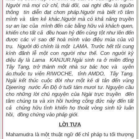
Người mà mọi cử chỉ, thái đôï, oai nghi đều là nguồn
thông tin diễn đạt chơn pháp.Người mà biết rõ tâm
mình và tâm kẻ khác.Người mà có khả năng truyền
sự an lạc của mình đến các bằng hữu và khách quen,
khiến cho tất cả đều hoan hỷ đến cùng tột như lên đến
được các vì sao để hoà mình vào điệu múa của vũ
trụ. Người đó chính là một LAMA. Trước hết tôi cung
kính đãnh lễ một con người như thế. Con người kỳ
diệu ấy là Lama KANJUR.Ngài sinh ra ở miền đông
Tây Tạng, trở thành một nhà sư bác học và uyên
áo.thuộc tu viện RIWOCHE, tỉnh AMDO, Tây Tạng.
Ngài kết thúc cuộc đời như một kẻ di tản đến vùng
Djeering nước Ấn Ðộ ở tuổi tám mươi tư. Nguyện cầu
cho những lời chú nguyện của Ngài trực truyền đến
tâm chúng ta và xin hồi hướng công đức này đến tất
cả chúng hữu tình khiến họ thoát vòng sinh tử luân
hồi, đồng chứng vào pháp giới.
LỜI TỰA
Mahamudra là một thuật ngữ để chỉ pháp tu tối thượng