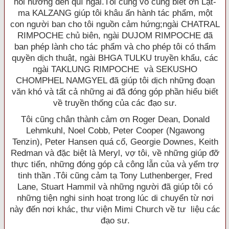
hồi hướng đến quí ngài.Tôi cũng vô cùng biết ơn Lạt-
ma KALZANG giúp tôi khâu ấn hành tác phẩm, một
con người ban cho tôi nguồn cảm hứng;ngài CHATRAL
RIMPOCHE chủ biên, ngài DUJOM RIMPOCHE đã
ban phép lành cho tác phẩm và cho phép tôi có thẩm
quyền dịch thuật, ngài BHGA TULKU truyền khẩu, các
ngài TAKLUNG RIMPOCHE và SEKUSHO
CHOMPHEL NAMGYEL đã giúp tôi dịch những đoạn
văn khó và tất cả những ai đã đóng góp phần hiểu biết
về truyền thống của các đạo sư.
Tôi cũng chân thành cảm ơn Roger Dean, Donald
Lehmkuhl, Noel Cobb, Peter Cooper (Ngawong
Tenzin), Peter Hansen quá cố, Georgie Downes, Keith
Redman và đặc biệt là Meryl, vợ tôi, về những giúp đỡ
thực tiển, những đóng góp cả công lẫn của và yểm trợ
tinh thần .Tôi cũng cảm tạ Tony Luthenberger, Fred
Lane, Stuart Hammil và những người đã giúp tôi có
những tiện nghi sinh hoạt trong lúc di chuyển từ nơi
này đến nơi khác, thư viện Mimi Church về tư liệu các
đạo sư.