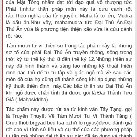
của Mật Tông nhằm đạt tới đạo quả vô thượng tức
Phật tính;tự thân pháp môn này là cứu cánh rốt
ráo.Theo nghĩa của từ nguyên, Maha là to lớn, Mudra
là dấu ấn.Như vậy, mahamudra tức Ðại Thủ Ấn.Ðại
Thủ Ấn vừa là phương tiện thiện xão vừa là cứu cánh
rốt ráo.
Tám mươi tư vị thiền sư trong tác phẩm này là những
sơ tổ của phái Ðại Thủ Ấn truyền thống, sống trong
thời kỳ từ thế kỷ thứ 8 đến thế kỷ 12.Những thiền sư
này đã hình thành và sáng tạo những kỹ thuật thiền
định đặc thù để tự tu tập và giác ngộ mà về sau các
môn đồ của họ cũng đã thành công khi áp dụng những
kỹ thuật thiền định này.Các bậc thiền sư Ðại Thủ Ấn
khi ngộ được chân tính thì được gọi là Ðại Thành Tựu
Giả ( Mahasiddha).
Tác phẩm này được rút tỉa từ kinh văn Tây Tạng, gọi
là Truyền Thuyết Về Tám Mươi Tư Vị Thánh Tăng (
Grub thob brgyad beu tsa bzhi'i lo rgyus)được đánh giá
rất cao vì tính sử liệu và cụ thể của các phương pháp
tu tập mà những đại thiền sư này đã áp dụng và thành