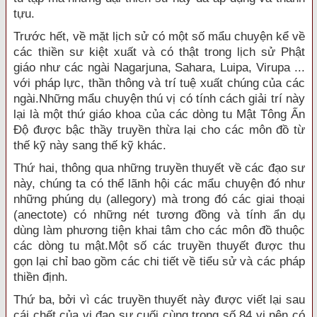
tựu.
Trước hết, về mặt lịch sử có một số mẩu chuyện kể về
các thiền sư kiệt xuất và có thật trong lịch sử Phật
giáo như các ngài Nagarjuna, Sahara, Luipa, Virupa ...
với pháp lực, thần thông và trí tuệ xuất chúng của các
ngài.Những mẩu chuyện thú vị có tính cách giải trí này
lại là một thứ giáo khoa của các dòng tu Mật Tông Ấn
Ðộ được bậc thầy truyền thừa lại cho các môn đồ từ
thế kỹ này sang thế kỹ khác.
Thứ hai, thông qua những truyền thuyết về các đạo sư
này, chúng ta có thể lãnh hội các mẩu chuyện đó như
những phúng dụ (allegory) mà trong đó các giai thoại
(anectote) có những nét tương đồng và tính ẩn dụ
dùng làm phương tiện khai tâm cho các môn đồ thuộc
các dòng tu mật.Một số các truyền thuyết được thu
gọn lại chỉ bao gồm các chi tiết về tiểu sử và các pháp
thiền định.
Thứ ba, bởi vì các truyền thuyết này được viết lại sau
cái chết của vị đạo sư cuối cùng trong số 84 vị nên có