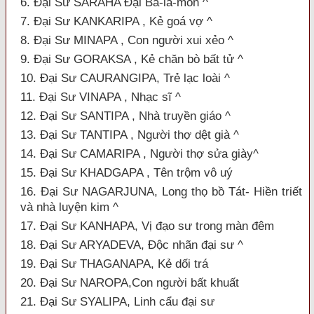
6. Đại Sư SARAHA Ðại Bà-la-môn ^
7. Đại Sư KANKARIPA , Kẻ goá vợ ^
8. Đại Sư MINAPA , Con người xui xẻo ^
9. Đại Sư GORAKSA , Kẻ chăn bò bất tử ^
10. Đại Sư CAURANGIPA, Trẻ lạc loài ^
11. Đại Sư VINAPA , Nhạc sĩ ^
12. Đại Sư SANTIPA , Nhà truyền giáo ^
13. Đại Sư TANTIPA , Người thợ dệt già ^
14. Đại Sư CAMARIPA , Người thợ sửa giày^
15. Đại Sư KHADGAPA , Tên trộm vô uý
16. Đại Sư NAGARJUNA, Long thọ bồ Tát- Hiền triết
và nhà luyện kim ^
17. Đại Sư KANHAPA, Vị đạo sư trong màn đêm
18. Đại Sư ARYADEVA, Ðộc nhãn đại sư ^
19. Đại Sư THAGANAPA, Kẻ dối trá
20. Đại Sư NAROPA,Con người bất khuất
21. Đại Sư SYALIPA, Linh cẩu đại sư