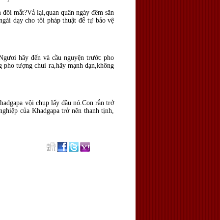
m đôi mắt?Vả lại,quan quân ngày đêm săn
ngài dạy cho tôi pháp thuật để tự bảo vệ
Ngươi hãy đến và cầu nguyện trước pho
g pho tượng chui ra,hãy mạnh dạn,không
hadgapa vội chụp lấy đầu nó.Con rắn trở
ghiệp của Khadgapa trở nên thanh tịnh,