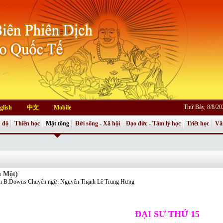
Thứ Bảy, 8/8/2
glish
中文
Mobile
 độ
Thiền học
Mật tông
Đời sống - Xã hội
Đạo đức - Tâm lý học
Triết học
Vă
n Một)
 B.Downs Chuyển ngữ: Nguyên Thạnh Lê Trung Hưng
ÐẠI SƯ THỨ 15