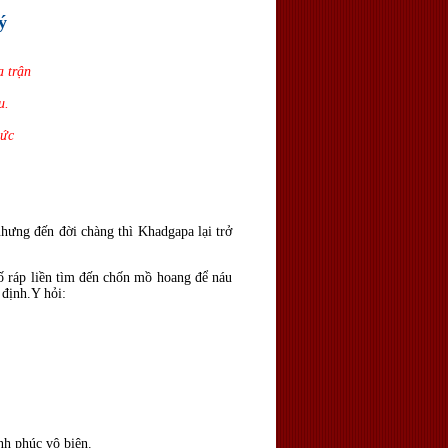
ý
a trận
u.
hức
hưng đến đời chàng thì Khadgapa lại trở
 ráp liền tìm đến chốn mồ hoang để náu
 định.Y hỏi:
nh phúc vô biên.