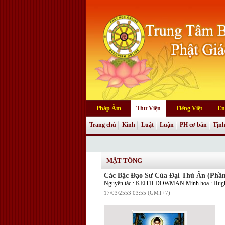
Pháp Âm
Thư Viện
Tiếng Việt
En
Trang chủ
Kinh
Luật
Luận
PH cơ bản
Tịnh
MẬT TÔNG
Các Bậc Đạo Sư Của Đại Thủ Ấn (Phầ
Nguyên tác : KEITH DOWMAN Minh họa : Hugh
17/03/2553 03:55 (GMT+7)