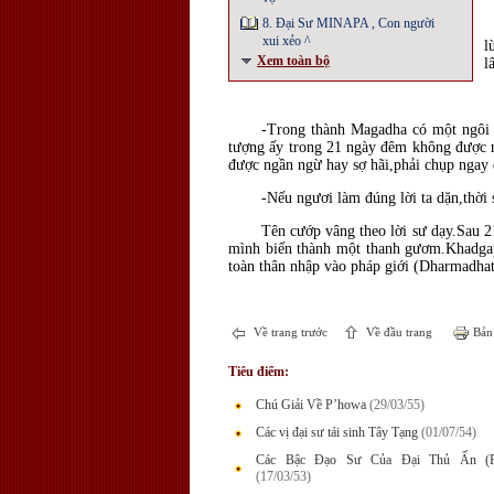
8. Đại Sư MINAPA , Con người
xui xẻo ^
l
Xem toàn bộ
l
-Trong thành Magadha có một ngôi 
tượng ấy trong 21 ngày đêm không được n
được ngần ngừ hay sợ hãi,phải chụp ngay 
-Nếu ngươi làm đúng lời ta dặn,thời s
Tên cướp vâng theo lời sư dạy.Sau 2
mình biến thành một thanh gươm.Khadgap
toàn thân nhập vào pháp giới (Dharmadhat
Về trang trước
Về đầu trang
Bản 
Tiêu điểm:
Chú Giải Về P’howa
(29/03/55)
Các vị đại sư tái sinh Tây Tạng
(01/07/54)
Các Bậc Đạo Sư Của Đại Thủ Ấn (P
(17/03/53)