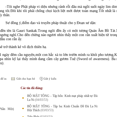
-Tôi nghe Phật pháp vi diệu nhưng rảnh rỗi đâu mà ngồi suốt ngày lim di
ùng tôi.Ðôi khi tôi phải chống chọi kịch liệt mới được toàn mạng.Tốt nhất là 
ấy thân.
Sư đồng ý,điểm đạo và truyền pháp thuật cho y.Ðoạn sư dặn:
đền tên là Gauri Sankak.Trong ngôi đền ấy có một tượng Quán Âm Bồ Tát.
gưng nghỉ.Cho đến chừng nào ngươi nhìn thấy một con rắn xuất hiện từ tron
đầu con rắn ấy.
ẽ trở thành kẻ vô địch thiên hạ.
1 ngày đêm cầu nguyện,một con hắc xà to lớn trườn mình ra khỏi pho tượng,K
a nhìn kỹ lại thấy mình đang cầm cây gươm Tuệ (Sword of awareness). Ba n
u).
để in
Gửi cho bạn bè
Gửi ý kiến
Các tin đã đăng:
BỘ MẬT TÔNG - Tập bốn: Kinh mạt pháp nhất tự Đà
La Ni
(04/03/53)
BỘ MẬT TÔNG - Tập ba: Kinh Chuẩn Đề Đà La Ni
hần Một)
Hội Thích
(03/03/53)
Tiểu Phật
(02/03/53)