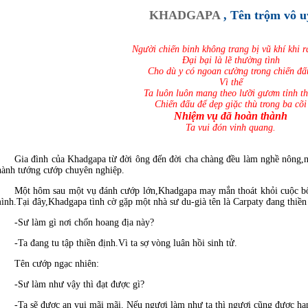
KHADGAPA
, Tên trộm vô u
Người chiến binh không trang bị vũ khí khi r
Ðại bại là lẽ thường tình
Cho dù y có ngoan cường trong chiến đấ
Vì thế
Ta luôn luôn mang theo lưỡi gươm tỉnh t
Chiến đấu để dẹp giặc thù trong ba cõi
Nhiệm vụ đã hoàn thành
Ta vui đón vinh quang.
Gia đình của Khadgapa từ đời ông đến đời cha chàng đều làm nghề nông,n
hành tướng cướp chuyên nghiệp.
Một hôm sau một vụ đánh cướp lớn,Khadgapa may mắn thoát khỏi cuộc bố
ình.Tại đây,Khadgapa tình cờ gặp một nhà sư du-già tên là Carpaty đang thiền
-Sư làm gì nơi chốn hoang địa này?
-Ta đang tu tập thiền định.Vì ta sợ vòng luân hồi sinh tử.
Tên cướp ngạc nhiên:
-Sư làm như vậy thì đạt được gì?
-Ta sẽ được an vui mãi mãi. Nếu ngươi làm như ta thì ngươi cũng được hạ