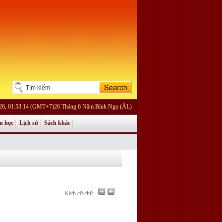
026, 01:53:14 (GMT+7)26 Tháng 6 Năm Bính Ngọ (ÂL)
n học
Lịch sử
Sách khác
Kích cỡ chữ: