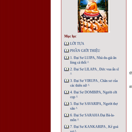
Mục lục
LỜI TỰA
PHẦN GIỚI THIỆU
1. Đại Sư LUIPA, Nhà du-già ăn
lòng cá thối ^
2. Đại Sư LILAPA , Ðức vua ẩn sĩ
t
^
3. Đại Sư VIRUPA , Chân sư của
các thiên nữ ^
m
4. Đại Sư DOMBIPA, Người cỡi
cọp ^
5. Đại Sư SAVARIPA, Người thợ
săn ^
6. Đại Sư SARAHA Ðại Bà-la-
môn ^
7. Đại Sư KANKARIPA , Kẻ goá
vợ ^