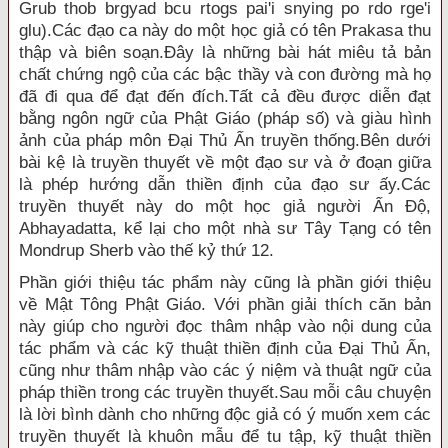
Grub thob brgyad bcu rtogs pai'i snying po rdo rge'i
glu).Các đạo ca này do một học giả có tên Prakasa thu
thập và biên soạn.Ðây là những bài hát miêu tả bản
chất chứng ngộ của các bậc thầy và con đường mà họ
đã đi qua để đạt đến đích.Tất cả đều được diễn đạt
bằng ngôn ngữ của Phật Giáo (pháp số) và giàu hình
ảnh của pháp môn Ðại Thủ Ấn truyền thống.Bên dưới
bài kệ là truyền thuyết về một đạo sư và ở đoạn giữa
là phép hướng dẫn thiền định của đạo sư ấy.Các
truyền thuyết này do một học giả người Ấn Ðộ,
Abhayadatta, kể lại cho một nhà sư Tây Tạng có tên
Mondrup Sherb vào thế kỷ thứ 12.
Phần giới thiệu tác phẩm này cũng là phần giới thiệu
về Mật Tông Phật Giáo. Với phần giải thích căn bản
này giúp cho người đọc thâm nhập vào nội dung của
tác phẩm và các kỹ thuật thiền định của Ðại Thủ Ấn,
cũng như thâm nhập vào các ý niệm và thuật ngữ của
pháp thiền trong các truyền thuyết.Sau mỗi câu chuyện
là lời bình dành cho những độc giả có ý muốn xem các
truyền thuyết là khuôn mẫu để tu tập, kỹ thuật thiền