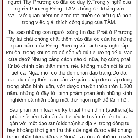
người Tây Phương có đầu óc duy lý.Trong ý nghĩ của
người Phương Ðông, TÂM không đối kháng với
VẬT.Một quan niệm như thế tất nhiên có hiệu quả hơn
trong việc giải thích công dụng của TÂM.
Tại sao những con người sùng tín đạo Phật ở Phương
Tây lại phải chồng chất thêm vào đầu óc của họ những
quan niệm của Ðông Phương và cách suy nghĩ rập
khuôn, trong khi họ đã có sẳn và đủ tư lương để đi vào
cửa đạo? Nhưng bằng cách nào đi nữa, họ cũng phải
từ bỏ chính bản thân mình, nếu không muốn nói là trừ
tiệt cái Ngã, mới có thể đến chốn đạo tràng.Do đó,
mặc dù công thức căn bản về giáo pháp được áp dụng
trong phần bình luận, vốn được truyền thừa trên 1.200
năm, những ở đây lời bình phẩm phản ánh những kinh
nghiệm cá nhân bằng một thứ ngôn ngữ dễ lãnh hội.
Sau phần bình luận về kỹ thuật thiền định (sadhana)là
phàn sử liệu.Tất cả các tư liệu lịch sử có liên hệ xa
gần với một đạo sư (siddha)như địa vị trong dòng tu
hay khoảng thời gian trụ thế của ngài được viết chung
trong phần biên-niên-sử.Ngoài ra còn có những truyền