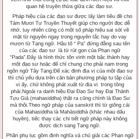
quan hệ truyền thừa giữa các đạo sư.
Pháp hiệu của các đạo sư được lấy làm tiêu đề cho
Tám Mươi Tư Truyền Thuyết giúp cho người đọc dễ
nhớ, tuy nhiên cũng có một số pháp hiệu sai sót về
mặt từ nguyên ngay trong nguyên tắc hay do vay
mượn từ Tạng ngữ. Hậu tố “ Pa” đứng đằng sau tên
của các đạo sư là từ rút gọn của Phạn ngữ
“Pada”.Ðây là hình thức tôn vinh một bậc thánh hay
một đạo sư hoặc để chỉ chung cho phái nam trong
ngôn ngữ Tây Tạng.Ðể xác định địa vị của một đạo sư
thì chủ yếu dựa trên căn bản phương pháp tu tập của
vị ấy, chứ không phát xuất từ địa vị trong tông
phái.Ngoài ra danh hiệu Ðại Ðạo Sư hay Ðại Thành
Tựu Giả (mahasiddha) thật ra cũng chính là Ðạo Sư
mà thôi.Theo ngữ pháp của sanskrit thì từ giống cái
của Mahasiddha là Mahàsiddhà (khác nhau dấu
huyền), tiếc thay các chi tiết ngữ pháp này không
được dịch sang Tạng ngữ.
Phần phụ lục gồm định nghĩa và chú giải các Phạn ngữ