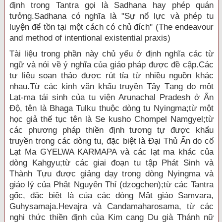
định trong Tantra gọi là Sadhana hay phép quán
tưởng.Sadhana có nghĩa là "Sự nổ lực và phép tu
luyện để tồn tại một cách có chủ đích" (The endeavour
and method of intentional existential praxis)
Tài liệu trong phần này chủ yếu ở định nghĩa các từ
ngữ và nói về ý nghĩa của giáo pháp được đề cập.Các
tư liệu soạn thảo được rút tỉa từ nhiều nguồn khác
nhau.Từ các kinh văn khẩu truyền Tây Tạng do một
Lạt-ma tái sinh của tu viện Arunachal Pradesh ở Ấn
Ðộ, tên là Bhaga Tulku thuộc dòng tu Nyingma;từ một
học giả thế tục tên là Se kusho Chompel Namgyel;từ
các phương pháp thiền định tương tự được khẩu
truyền trong các dòng tu, đặc biệt là Ðại Thủ Ấn do cố
Lạt Ma GYELWA KARMAPA và các lạt ma khác của
dòng Kahgyu;từ các giai đoạn tu tập Phát Sinh và
Thành Tựu được giảng dạy trong dòng Nyingma và
giáo lý của Phật Nguyên Thỉ (dzogchen);từ các Tantra
gốc, đặc biệt là của các dòng Mật giáo Samvara,
Guhysamaja.Hevajra và Candamaharosama, từ các
nghi thức thiền định của Kim cang Du già Thánh nữ