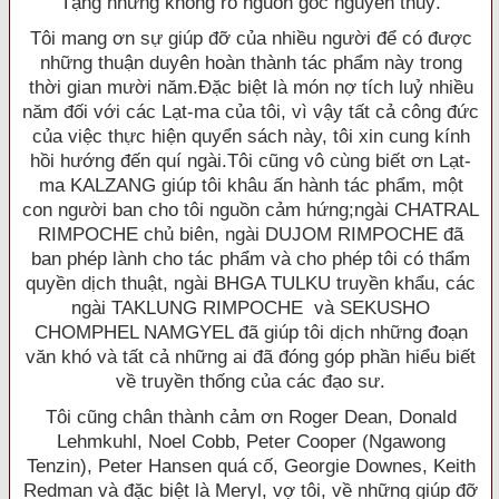
Tạng nhưng không rõ nguồn gốc nguyên thuỷ.
Tôi mang ơn sự giúp đỡ của nhiều người để có được
những thuận duyên hoàn thành tác phẩm này trong
thời gian mười năm.Ðặc biệt là món nợ tích luỷ nhiều
năm đối với các Lạt-ma của tôi, vì vậy tất cả công đức
của việc thực hiện quyển sách này, tôi xin cung kính
hồi hướng đến quí ngài.Tôi cũng vô cùng biết ơn Lạt-
ma KALZANG giúp tôi khâu ấn hành tác phẩm, một
con người ban cho tôi nguồn cảm hứng;ngài CHATRAL
RIMPOCHE chủ biên, ngài DUJOM RIMPOCHE đã
ban phép lành cho tác phẩm và cho phép tôi có thẩm
quyền dịch thuật, ngài BHGA TULKU truyền khẩu, các
ngài TAKLUNG RIMPOCHE và SEKUSHO
CHOMPHEL NAMGYEL đã giúp tôi dịch những đoạn
văn khó và tất cả những ai đã đóng góp phần hiểu biết
về truyền thống của các đạo sư.
Tôi cũng chân thành cảm ơn Roger Dean, Donald
Lehmkuhl, Noel Cobb, Peter Cooper (Ngawong
Tenzin), Peter Hansen quá cố, Georgie Downes, Keith
Redman và đặc biệt là Meryl, vợ tôi, về những giúp đỡ