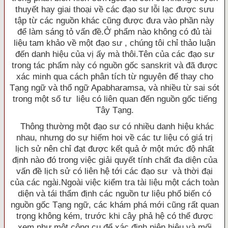
thuyết hay giai thoại về các đạo sư lỗi lạc được sưu
tập từ các nguồn khác cũng được đưa vào phần này
để làm sáng tỏ vấn đề.Ở phẩm nào không có đủ tài
liệu tam khảo về một đạo sư , chúng tôi chỉ thảo luận
đến danh hiệu của vị ấy mà thôi.Tên của các đạo sư
trong tác phẩm này có nguồn gốc sanskrit và đã được
xác minh qua cách phân tích từ nguyên để thay cho
Tạng ngữ và thổ ngữ Apabharamsa, và nhiều từ sai sót
trong một số tư liệu có liên quan đến nguồn gốc tiếng
Tây Tạng.
Thông thường một đạo sư có nhiều danh hiệu khác
nhau, nhưng do sự hiếm hoi về các tư liệu có giá trị
lịch sử nên chỉ đạt được kết quả ở một mức độ nhất
định nào đó trong việc giải quyết tính chất đa diện của
vấn đề lịch sử có liên hệ tới các đạo sư và thời đại
của các ngài.Ngoài việc kiểm tra tài liệu một cách toàn
diện và tái thẩm định các nguồn tư liệu phổ biến có
nguồn gốc Tạng ngữ, các khám phá mới cũng rất quan
trọng không kém, trước khi cây phả hệ có thể được
xem như một công cụ để xác định niên hiệu và mối