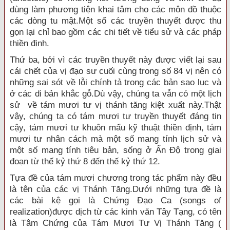
dùng làm phương tiện khai tâm cho các môn đồ thuộc
các dòng tu mật.Một số các truyền thuyết được thu
gọn lại chỉ bao gồm các chi tiết về tiểu sử và các pháp
thiền định.
Thứ ba, bởi vì các truyền thuyết này được viết lại sau
cái chết của vị đạo sư cuối cùng trong số 84 vị nên có
những sai sót về lỗi chính tả trong các bản sao lục và
ở các di bản khắc gỗ.Dù vậy, chúng ta vẫn có một lịch
sử về tám mươi tư vị thánh tăng kiệt xuất này.Thật
vậy, chúng ta có tám mươi tư truyền thuyết đáng tin
cậy, tám mươi tư khuôn mẩu kỹ thuật thiền định, tám
mươi tư nhân cách mà một số mang tính lịch sử và
một số mang tính tiêu bản, sống ở Ấn Ðộ trong giai
đoạn từ thế kỷ thứ 8 đến thế kỷ thứ 12.
Tựa đề của tám mươi chương trong tác phẩm này đều
là tên của các vị Thánh Tăng.Dưới những tựa đề là
các bài kệ gọi là Chứng Ðạo Ca (songs of
realization)được dịch từ các kinh văn Tây Tạng, có tên
là Tâm Chứng của Tám Mươi Tư Vị Thánh Tăng (