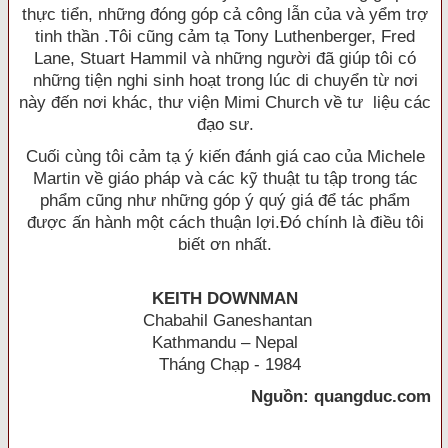
thực tiển, những đóng góp cả công lẫn của và yểm trợ
tinh thần .Tôi cũng cảm tạ Tony Luthenberger, Fred
Lane, Stuart Hammil và những người đã giúp tôi có
những tiện nghi sinh hoạt trong lúc di chuyển từ nơi
này đến nơi khác, thư viện Mimi Church về tư liệu các
đạo sư.
Cuối cùng tôi cảm tạ ý kiến đánh giá cao của Michele
Martin về giáo pháp và các kỹ thuật tu tập trong tác
phẩm cũng như những góp ý quý giá để tác phẩm
được ấn hành một cách thuận lợi.Ðó chính là điều tôi
biết ơn nhất.
KEITH DOWNMAN
Chabahil Ganeshantan
Kathmandu – Nepal
Tháng Chạp - 1984
Nguồn: quangduc.com