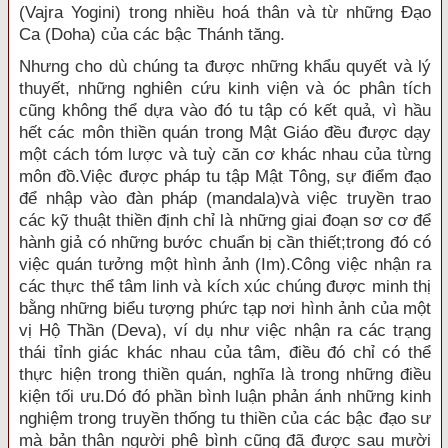
(Vajra Yogini) trong nhiều hoá thân và từ những Ðạo
Ca (Doha) của các bậc Thánh tăng.
Nhưng cho dù chúng ta được những khẩu quyết và lý
thuyết, những nghiên cứu kinh viện và óc phân tích
cũng không thể dựa vào đó tu tập có kết quả, vì hầu
hết các môn thiền quán trong Mật Giáo đều được dạy
một cách tóm lược và tuỳ căn cơ khác nhau của từng
môn đồ.Việc được pháp tu tập Mật Tông, sự điểm đạo
để nhập vào đàn pháp (mandala)và việc truyền trao
các kỹ thuật thiền định chỉ là những giai đoạn sơ cơ để
hành giả có những bước chuẩn bị cần thiết;trong đó có
việc quán tưởng một hình ảnh (Im).Công việc nhận ra
các thực thể tâm linh và kích xúc chúng được minh thị
bằng những biểu tượng phức tạp nơi hình ảnh của một
vị Hộ Thần (Deva), ví dụ như việc nhận ra các trạng
thái tỉnh giác khác nhau của tâm, điều đó chỉ có thể
thực hiện trong thiền quán, nghĩa là trong những điều
kiện tối ưu.Dó đó phần bình luận phản ánh những kinh
nghiệm trong truyền thống tu thiền của các bậc đạo sư
mà bản thân người phê bình cũng đã được sau mười