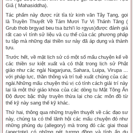
Giả ( Mahasiddha).
Tác phẩm này được rút tỉa từ kinh văn Tây Tạng, gọi
là Truyền Thuyết Về Tám Mươi Tư Vị Thánh Tăng (
Grub thob brgyad beu tsa bzhi'i lo rgyus)được đánh giá
rất cao vì tính sử liệu và cụ thể của các phương pháp
tu tập mà những đại thiền sư này đã áp dụng và thành
tựu.
Trước hết, về mặt lịch sử có một số mẩu chuyện kể về
các thiền sư kiệt xuất và có thật trong lịch sử Phật
giáo như các ngài Nagarjuna, Sahara, Luipa, Virupa ...
với pháp lực, thần thông và trí tuệ xuất chúng của các
ngài.Những mẩu chuyện thú vị có tính cách giải trí này
lại là một thứ giáo khoa của các dòng tu Mật Tông Ấn
Ðộ được bậc thầy truyền thừa lại cho các môn đồ từ
thế kỹ này sang thế kỹ khác.
Thứ hai, thông qua những truyền thuyết về các đạo sư
này, chúng ta có thể lãnh hội các mẩu chuyện đó như
những phúng dụ (allegory) mà trong đó các giai thoại
(anectote) có những nét tương đồng và tính ẩn dụ