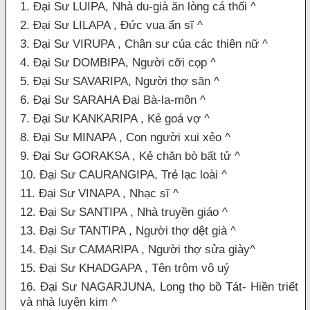
1. Đại Sư LUIPA, Nhà du-già ăn lòng cá thối ^
2. Đại Sư LILAPA , Ðức vua ẩn sĩ ^
3. Đại Sư VIRUPA , Chân sư của các thiên nữ ^
4. Đại Sư DOMBIPA, Người cỡi cọp ^
5. Đại Sư SAVARIPA, Người thợ săn ^
6. Đại Sư SARAHA Ðại Bà-la-môn ^
7. Đại Sư KANKARIPA , Kẻ goá vợ ^
8. Đại Sư MINAPA , Con người xui xẻo ^
9. Đại Sư GORAKSA , Kẻ chăn bò bất tử ^
10. Đại Sư CAURANGIPA, Trẻ lạc loài ^
11. Đại Sư VINAPA , Nhạc sĩ ^
12. Đại Sư SANTIPA , Nhà truyền giáo ^
13. Đại Sư TANTIPA , Người thợ dệt già ^
14. Đại Sư CAMARIPA , Người thợ sửa giày^
15. Đại Sư KHADGAPA , Tên trộm vô uý
16. Đại Sư NAGARJUNA, Long thọ bồ Tát- Hiền triết
và nhà luyện kim ^