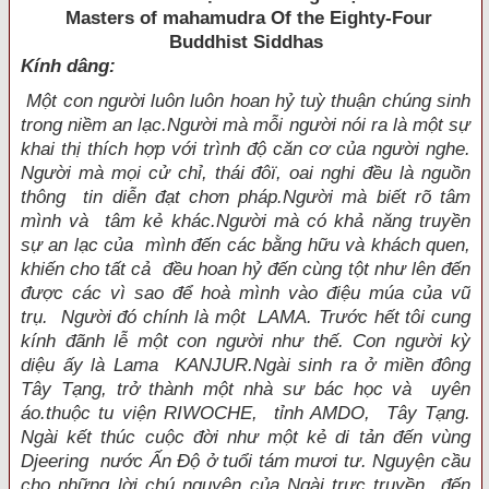
Masters of mahamudra Of the Eighty-Four
Buddhist Siddhas
Kính dâng:
Một con người luôn luôn hoan hỷ tuỳ thuận chúng sinh
trong niềm an lạc.Người mà mỗi người nói ra là một sự
khai thị thích hợp với trình độ căn cơ của người nghe.
Người mà mọi cử chỉ, thái đôï, oai nghi đều là nguồn
thông tin diễn đạt chơn pháp.Người mà biết rõ tâm
mình và tâm kẻ khác.Người mà có khả năng truyền
sự an lạc của mình đến các bằng hữu và khách quen,
khiến cho tất cả đều hoan hỷ đến cùng tột như lên đến
được các vì sao để hoà mình vào điệu múa của vũ
trụ. Người đó chính là một LAMA. Trước hết tôi cung
kính đãnh lễ một con người như thế. Con người kỳ
diệu ấy là Lama KANJUR.Ngài sinh ra ở miền đông
Tây Tạng, trở thành một nhà sư bác học và uyên
áo.thuộc tu viện RIWOCHE, tỉnh AMDO, Tây Tạng.
Ngài kết thúc cuộc đời như một kẻ di tản đến vùng
Djeering nước Ấn Ðộ ở tuổi tám mươi tư. Nguyện cầu
cho những lời chú nguyện của Ngài trực truyền đến