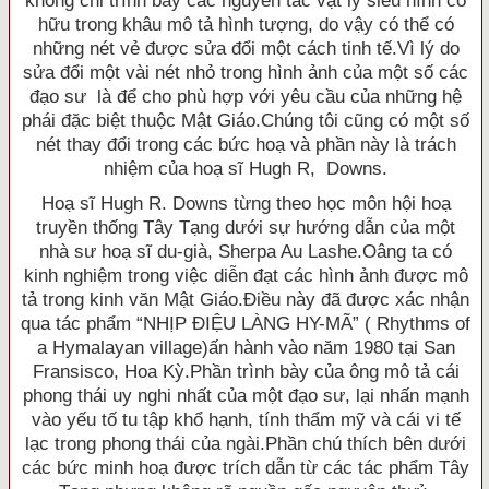
không chỉ trình bày các nguyên tắc vật lý siêu hình cố
hữu trong khâu mô tả hình tượng, do vậy có thể có
những nét vẻ được sửa đổi một cách tinh tế.Vì lý do
sửa đổi một vài nét nhỏ trong hình ảnh của một số các
đạo sư là để cho phù hợp với yêu cầu của những hệ
phái đặc biệt thuộc Mật Giáo.Chúng tôi cũng có một số
nét thay đổi trong các bức hoạ và phần này là trách
nhiệm của hoạ sĩ Hugh R, Downs.
Hoạ sĩ Hugh R. Downs từng theo học môn hội hoạ
truyền thống Tây Tạng dưới sự hướng dẫn của một
nhà sư hoạ sĩ du-già, Sherpa Au Lashe.Oâng ta có
kinh nghiệm trong việc diễn đạt các hình ảnh được mô
tả trong kinh văn Mật Giáo.Ðiều này đã được xác nhận
qua tác phẩm “NHỊP ÐIỆU LÀNG HY-MÃ” ( Rhythms of
a Hymalayan village)ấn hành vào năm 1980 tại San
Fransisco, Hoa Kỳ.Phần trình bày của ông mô tả cái
phong thái uy nghi nhất của một đạo sư, lại nhấn mạnh
vào yếu tố tu tập khổ hạnh, tính thẩm mỹ và cái vi tế
lạc trong phong thái của ngài.Phần chú thích bên dưới
các bức minh hoạ được trích dẫn từ các tác phẩm Tây