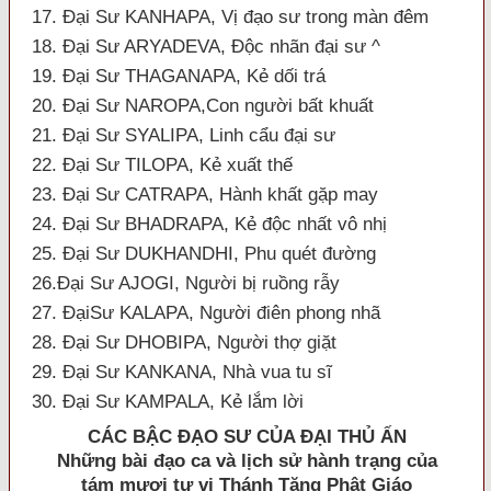
17. Đại Sư KANHAPA, Vị đạo sư trong màn đêm
18. Đại Sư ARYADEVA, Ðộc nhãn đại sư ^
19. Đại Sư THAGANAPA, Kẻ dối trá
20. Đại Sư NAROPA,Con người bất khuất
21. Đại Sư SYALIPA, Linh cẩu đại sư
22. Đại Sư TILOPA, Kẻ xuất thế
23. Đại Sư CATRAPA, Hành khất gặp may
24. Đại Sư BHADRAPA, Kẻ độc nhất vô nhị
25. Đại Sư DUKHANDHI, Phu quét đường
26.Đại Sư AJOGI, Người bị ruồng rẫy
27. ĐạiSư KALAPA, Người điên phong nhã
28. Đại Sư DHOBIPA, Người thợ giặt
29. Đại Sư KANKANA, Nhà vua tu sĩ
30. Đại Sư KAMPALA, Kẻ lắm lời
CÁC BẬC
ÐẠO SƯ CỦA ÐẠI THỦ ẤN
Những bài đạo ca và lịch sử hành trạng của
tám mươi tư vị Thánh Tăng Phật Giáo