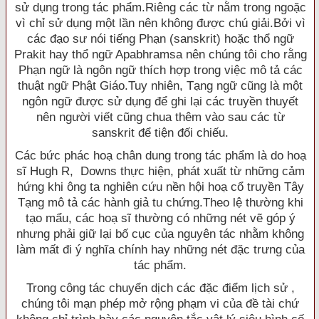
sử dụng trong tác phẩm.Riêng các từ nằm trong ngoặc
vì chỉ sử dụng một lần nên không được chú giải.Bởi vì
các đạo sư nói tiếng Phạn (sanskrit) hoặc thổ ngữ
Prakit hay thổ ngữ Apabhramsa nên chúng tôi cho rằng
Phạn ngữ là ngôn ngữ thích hợp trong việc mô tả các
thuật ngữ Phật Giáo.Tuy nhiên, Tạng ngữ cũng là một
ngôn ngữ được sử dụng để ghi lại các truyền thuyết
nên người viết cũng chua thêm vào sau các từ
sanskrit để tiện đối chiếu.
Các bức phác hoạ chân dung trong tác phẩm là do hoạ
sĩ Hugh R, Downs thực hiện, phát xuất từ những cảm
hứng khi ông ta nghiên cứu nền hội hoạ cổ truyền Tây
Tạng mô tả các hành giả tu chứng.Theo lệ thường khi
tạo mẩu, các hoạ sĩ thường có những nét vẽ góp ý
nhưng phải giữ lại bố cục của nguyên tác nhằm không
làm mất đi ý nghĩa chính hay những nét đặc trưng của
tác phẩm.
Trong công tác chuyển dịch các đặc điểm lịch sử ,
chúng tôi mạn phép mở rộng phạm vi của đề tài chứ