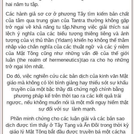
hai năm tu tập.
Các hành giả sơ cơ ở phương Tây tìm kiếm bản chất
của tâm qua trung gian của Tantra thường không gặp
trở ngại về khả năng tu tập.Nhưng việc giải thích sai
lệch ý nghĩa của các biểu tượng thiêng liêng và ảnh
tượng của vị thủ thần (Yidam) khiến họ không thể thâm
nhập vào chân nghĩa của các thuật ngữ và các ý niệm
của Mật Tông cũng như những vấn đề của thế giới
luận (the realm of hermeneutics)tạo ra cho họ những
trở ngại lớn nhất.
Do đó, việc nghiên cứu các bản dịch của kinh văn Mật
giáo mà không có lời bình giảng hay thiếu sót sự khẩu
truyền của một bậc thầy đã chứng ngộ chính bằng
phương pháp kể trên thời tạo ra các kết quả trái
ngược, nếu không muốn nói là một mối nguy hiểm thật
sự đối với sự lành mạnh.
Phần minh chứng cho các luận giải và các bản sao
dịch được tìm thấy ở Tây Tạng và Ấn Ðôï trong thời kỳ
giáo lý Mật Tông bắt đầu được truyền bá một cácha