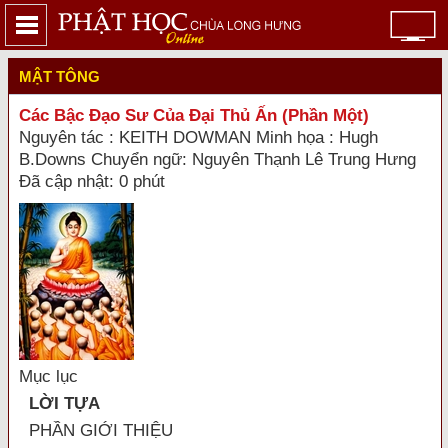
MẬT TÔNG
Các Bậc Đạo Sư Của Đại Thủ Ấn (Phần Một)
Nguyên tác : KEITH DOWMAN Minh họa : Hugh
B.Downs Chuyển ngữ: Nguyên Thạnh Lê Trung Hưng
Đã cập nhật: 0 phút
Mục lục
LỜI TỰA
PHẦN GIỚI THIỆU