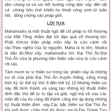
tâm chúng ta và xin hồi hướng công đức này đến tất
cả chúng hữu tình khiến họ thoát vòng sinh tử luân
hồi, đồng chứng vào pháp giới.
LỜI TỰA
Mahamudra là một thuật ngữ để chỉ pháp tu tối thượng
của Mật Tông nhằm đạt tới đạo quả vô thượng tức
Phật tính;tự thân pháp môn này là cứu cánh rốt
ráo.Theo nghĩa của từ nguyên, Maha là to lớn, Mudra
là dấu ấn.Như vậy, mahamudra tức Ðại Thủ Ấn.Ðại
Thủ Ấn vừa là phương tiện thiện xão vừa là cứu cánh
rốt ráo.
Tám mươi tư vị thiền sư trong tác phẩm này là những
sơ tổ của phái Ðại Thủ Ấn truyền thống, sống trong
thời kỳ từ thế kỷ thứ 8 đến thế kỷ 12.Những thiền sư
này đã hình thành và sáng tạo những kỹ thuật thiền
định đặc thù để tự tu tập và giác ngộ mà về sau các
môn đồ của họ cũng đã thành công khi áp dụng những
kỹ thuật thiền định này.Các bậc thiền sư Ðại Thủ Ấn
khi ngộ được chân tính thì được gọi là Ðại Thành Tựu