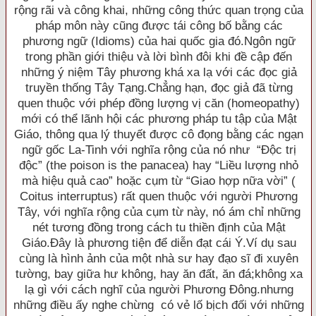
rộng rãi và công khai, những công thức quan trọng của
pháp môn này cũng được tái công bố bằng các
phương ngữ (Idioms) của hai quốc gia đó.Ngôn ngữ
trong phần giới thiệu và lời bình đôi khi đề cập đến
những ý niệm Tây phương khá xa lạ với các đọc giả
truyền thống Tây Tạng.Chẳng hạn, đọc giả đã từng
quen thuộc với phép đồng lượng vị căn (homeopathy)
mới có thể lãnh hội các phương pháp tu tập của Mật
Giáo, thông qua lý thuyết được cô đọng bằng các ngạn
ngữ gốc La-Tinh với nghĩa rộng của nó như “Ðộc trị
độc” (the poison is the panacea) hay “Liều lượng nhỏ
mà hiệu quả cao” hoặc cụm từ “Giao hợp nữa vời” (
Coitus interruptus) rất quen thuộc với người Phương
Tây, với nghĩa rộng của cụm từ này, nó ám chỉ những
nét tương đồng trong cách tu thiền định của Mật
Giáo.Ðây là phương tiện để diễn đạt cái Ý.Ví dụ sau
cùng là hình ảnh của một nhà sư hay đạo sĩ đi xuyên
tường, bay giữa hư không, hay ăn đất, ăn đá;không xa
lạ gì với cách nghĩ của người Phương Ðông.nhưng
những điều ấy nghe chừng có vẻ lố bịch đối với những