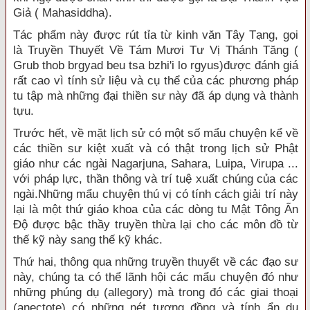
Giả ( Mahasiddha).
Tác phẩm này được rút tỉa từ kinh văn Tây Tạng, gọi
là Truyền Thuyết Về Tám Mươi Tư Vị Thánh Tăng (
Grub thob brgyad beu tsa bzhi'i lo rgyus)được đánh giá
rất cao vì tính sử liệu và cụ thể của các phương pháp
tu tập mà những đại thiền sư này đã áp dụng và thành
tựu.
Trước hết, về mặt lịch sử có một số mẩu chuyện kể về
các thiền sư kiệt xuất và có thật trong lịch sử Phật
giáo như các ngài Nagarjuna, Sahara, Luipa, Virupa ...
với pháp lực, thần thông và trí tuệ xuất chúng của các
ngài.Những mẩu chuyện thú vị có tính cách giải trí này
lại là một thứ giáo khoa của các dòng tu Mật Tông Ấn
Ðộ được bậc thầy truyền thừa lại cho các môn đồ từ
thế kỹ này sang thế kỹ khác.
Thứ hai, thông qua những truyền thuyết về các đạo sư
này, chúng ta có thể lãnh hội các mẩu chuyện đó như
những phúng dụ (allegory) mà trong đó các giai thoại
(anectote) có những nét tương đồng và tính ẩn dụ