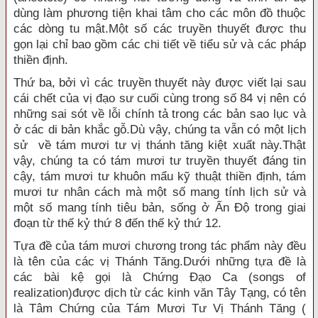
dùng làm phương tiện khai tâm cho các môn đồ thuộc
các dòng tu mật.Một số các truyền thuyết được thu
gọn lại chỉ bao gồm các chi tiết về tiểu sử và các pháp
thiền định.
Thứ ba, bởi vì các truyền thuyết này được viết lại sau
cái chết của vị đạo sư cuối cùng trong số 84 vị nên có
những sai sót về lỗi chính tả trong các bản sao lục và
ở các di bản khắc gỗ.Dù vậy, chúng ta vẫn có một lịch
sử về tám mươi tư vị thánh tăng kiệt xuất này.Thật
vậy, chúng ta có tám mươi tư truyền thuyết đáng tin
cậy, tám mươi tư khuôn mẩu kỹ thuật thiền định, tám
mươi tư nhân cách mà một số mang tính lịch sử và
một số mang tính tiêu bản, sống ở Ấn Ðộ trong giai
đoạn từ thế kỷ thứ 8 đến thế kỷ thứ 12.
Tựa đề của tám mươi chương trong tác phẩm này đều
là tên của các vị Thánh Tăng.Dưới những tựa đề là
các bài kệ gọi là Chứng Ðạo Ca (songs of
realization)được dịch từ các kinh văn Tây Tạng, có tên
là Tâm Chứng của Tám Mươi Tư Vị Thánh Tăng (