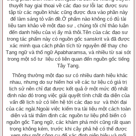
thuyết hay giai thoại về các đạo sư lỗi lạc được sưu
tập từ các nguồn khác cũng được đưa vào phần này
để làm sáng tỏ vấn đề.Ở phẩm nào không có đủ tài
liệu tam khảo về một đạo sư , chúng tôi chỉ thảo luận
đến danh hiệu của vị ấy mà thôi.Tên của các đạo sư
trong tác phẩm này có nguồn gốc sanskrit và đã được
xác minh qua cách phân tích từ nguyên để thay cho
Tạng ngữ và thổ ngữ Apabharamsa, và nhiều từ sai sót
trong một số tư liệu có liên quan đến nguồn gốc tiếng
Tây Tạng.
Thông thường một đạo sư có nhiều danh hiệu khác
nhau, nhưng do sự hiếm hoi về các tư liệu có giá trị
lịch sử nên chỉ đạt được kết quả ở một mức độ nhất
định nào đó trong việc giải quyết tính chất đa diện của
vấn đề lịch sử có liên hệ tới các đạo sư và thời đại
của các ngài.Ngoài việc kiểm tra tài liệu một cách toàn
diện và tái thẩm định các nguồn tư liệu phổ biến có
nguồn gốc Tạng ngữ, các khám phá mới cũng rất quan
trọng không kém, trước khi cây phả hệ có thể được
xem như một công cụ để xác định niên hiệu và mối