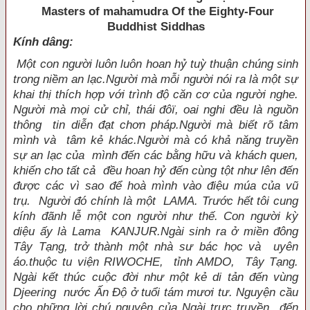
Masters of mahamudra Of the Eighty-Four
Buddhist Siddhas
Kính dâng:
Một con người luôn luôn hoan hỷ tuỳ thuận chúng sinh
trong niềm an lạc.Người mà mỗi người nói ra là một sự
khai thị thích hợp với trình độ căn cơ của người nghe.
Người mà mọi cử chỉ, thái đôï, oai nghi đều là nguồn
thông tin diễn đạt chơn pháp.Người mà biết rõ tâm
mình và tâm kẻ khác.Người mà có khả năng truyền
sự an lạc của mình đến các bằng hữu và khách quen,
khiến cho tất cả đều hoan hỷ đến cùng tột như lên đến
được các vì sao để hoà mình vào điệu múa của vũ
trụ. Người đó chính là một LAMA. Trước hết tôi cung
kính đãnh lễ một con người như thế. Con người kỳ
diệu ấy là Lama KANJUR.Ngài sinh ra ở miền đông
Tây Tạng, trở thành một nhà sư bác học và uyên
áo.thuộc tu viện RIWOCHE, tỉnh AMDO, Tây Tạng.
Ngài kết thúc cuộc đời như một kẻ di tản đến vùng
Djeering nước Ấn Ðộ ở tuổi tám mươi tư. Nguyện cầu
cho những lời chú nguyện của Ngài trực truyền đến