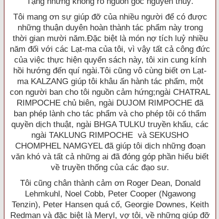
Tạng nhưng không rõ nguồn gốc nguyên thuỷ.
Tôi mang ơn sự giúp đỡ của nhiều người để có được
những thuận duyên hoàn thành tác phẩm này trong
thời gian mười năm.Ðặc biệt là món nợ tích luỷ nhiều
năm đối với các Lạt-ma của tôi, vì vậy tất cả công đức
của việc thực hiện quyển sách này, tôi xin cung kính
hồi hướng đến quí ngài.Tôi cũng vô cùng biết ơn Lạt-
ma KALZANG giúp tôi khâu ấn hành tác phẩm, một
con người ban cho tôi nguồn cảm hứng;ngài CHATRAL
RIMPOCHE chủ biên, ngài DUJOM RIMPOCHE đã
ban phép lành cho tác phẩm và cho phép tôi có thẩm
quyền dịch thuật, ngài BHGA TULKU truyền khẩu, các
ngài TAKLUNG RIMPOCHE và SEKUSHO
CHOMPHEL NAMGYEL đã giúp tôi dịch những đoạn
văn khó và tất cả những ai đã đóng góp phần hiểu biết
về truyền thống của các đạo sư.
Tôi cũng chân thành cảm ơn Roger Dean, Donald
Lehmkuhl, Noel Cobb, Peter Cooper (Ngawong
Tenzin), Peter Hansen quá cố, Georgie Downes, Keith
Redman và đặc biệt là Meryl, vợ tôi, về những giúp đỡ