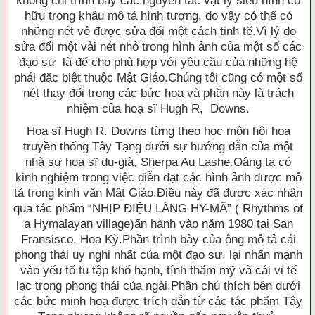
không chỉ trình bày các nguyên tắc vật lý siêu hình cố
hữu trong khâu mô tả hình tượng, do vậy có thể có
những nét vẻ được sửa đổi một cách tinh tế.Vì lý do
sửa đổi một vài nét nhỏ trong hình ảnh của một số các
đạo sư là để cho phù hợp với yêu cầu của những hệ
phái đặc biệt thuộc Mật Giáo.Chúng tôi cũng có một số
nét thay đổi trong các bức hoạ và phần này là trách
nhiệm của hoạ sĩ Hugh R, Downs.
Hoạ sĩ Hugh R. Downs từng theo học môn hội hoạ
truyền thống Tây Tạng dưới sự hướng dẫn của một
nhà sư hoạ sĩ du-già, Sherpa Au Lashe.Oâng ta có
kinh nghiệm trong việc diễn đạt các hình ảnh được mô
tả trong kinh văn Mật Giáo.Ðiều này đã được xác nhận
qua tác phẩm “NHỊP ÐIỆU LÀNG HY-MÃ” ( Rhythms of
a Hymalayan village)ấn hành vào năm 1980 tại San
Fransisco, Hoa Kỳ.Phần trình bày của ông mô tả cái
phong thái uy nghi nhất của một đạo sư, lại nhấn mạnh
vào yếu tố tu tập khổ hạnh, tính thẩm mỹ và cái vi tế
lạc trong phong thái của ngài.Phần chú thích bên dưới
các bức minh hoạ được trích dẫn từ các tác phẩm Tây