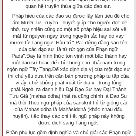
quan hệ truyền thừa giữa các đạo sư.
Pháp hiệu của các đạo sư được lấy làm tiêu đề cho
Tám Mươi Tư Truyền Thuyết giúp cho người đọc dễ
nhớ, tuy nhiên cũng có một số pháp hiệu sai sót về
mặt từ nguyên ngay trong nguyên tắc hay do vay
mượn từ Tạng ngữ. Hậu tố “ Pa” đứng đằng sau tên
của các đạo sư là từ rút gọn của Phạn ngữ
“Pada”.Ðây là hình thức tôn vinh một bậc thánh hay
một đạo sư hoặc để chỉ chung cho phái nam trong
ngôn ngữ Tây Tạng.Ðể xác định địa vị của một đạo sư
thì chủ yếu dựa trên căn bản phương pháp tu tập của
vị ấy, chứ không phát xuất từ địa vị trong tông
phái.Ngoài ra danh hiệu Ðại Ðạo Sư hay Ðại Thành
Tựu Giả (mahasiddha) thật ra cũng chính là Ðạo Sư
mà thôi.Theo ngữ pháp của sanskrit thì từ giống cái
của Mahasiddha là Mahàsiddhà (khác nhau dấu
huyền), tiếc thay các chi tiết ngữ pháp này không
được dịch sang Tạng ngữ.
Phần phụ lục gồm định nghĩa và chú giải các Phạn ngữ