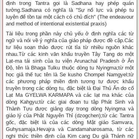
định trong Tantra gọi là Sadhana hay phép quán
tưởng.Sadhana có nghĩa là "Sự nổ lực và phép tu
luyện để tồn tại một cách có chủ đích" (The endeavour
and method of intentional existential praxis)
Tài liệu trong phần này chủ yếu ở định nghĩa các từ
ngữ và nói về ý nghĩa của giáo pháp được đề cập.Các
tư liệu soạn thảo được rút tỉa từ nhiều nguồn khác
nhau.Từ các kinh văn khẩu truyền Tây Tạng do một
Lạt-ma tái sinh của tu viện Arunachal Pradesh ở Ấn
Ðộ, tên là Bhaga Tulku thuộc dòng tu Nyingma;từ một
học giả thế tục tên là Se kusho Chompel Namgyel;từ
các phương pháp thiền định tương tự được khẩu
truyền trong các dòng tu, đặc biệt là Ðại Thủ Ấn do cố
Lạt Ma GYELWA KARMAPA và các lạt ma khác của
dòng Kahgyu;từ các giai đoạn tu tập Phát Sinh và
Thành Tựu được giảng dạy trong dòng Nyingma và
giáo lý của Phật Nguyên Thỉ (dzogchen);từ các Tantra
gốc, đặc biệt là của các dòng Mật giáo Samvara,
Guhysamaja.Hevajra và Candamaharosama, từ các
nghi thức thiền định của Kim cang Du già Thánh nữ