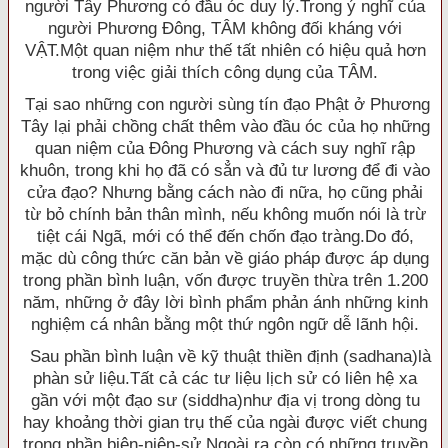
người Tây Phương có đầu óc duy lý.Trong ý nghĩ của
người Phương Ðông, TÂM không đối kháng với
VẬT.Một quan niệm như thế tất nhiên có hiệu quả hơn
trong việc giải thích công dụng của TÂM.
Tại sao những con người sùng tín đạo Phật ở Phương
Tây lại phải chồng chất thêm vào đầu óc của họ những
quan niệm của Ðông Phương và cách suy nghĩ rập
khuôn, trong khi họ đã có sẳn và đủ tư lương để đi vào
cửa đạo? Nhưng bằng cách nào đi nữa, họ cũng phải
từ bỏ chính bản thân mình, nếu không muốn nói là trừ
tiệt cái Ngã, mới có thể đến chốn đạo tràng.Do đó,
mặc dù công thức căn bản về giáo pháp được áp dụng
trong phần bình luận, vốn được truyền thừa trên 1.200
năm, những ở đây lời bình phẩm phản ánh những kinh
nghiệm cá nhân bằng một thứ ngôn ngữ dễ lãnh hội.
Sau phần bình luận về kỹ thuật thiền định (sadhana)là
phàn sử liệu.Tất cả các tư liệu lịch sử có liên hệ xa
gần với một đạo sư (siddha)như địa vị trong dòng tu
hay khoảng thời gian trụ thế của ngài được viết chung
trong phần biên-niên-sử.Ngoài ra còn có những truyền