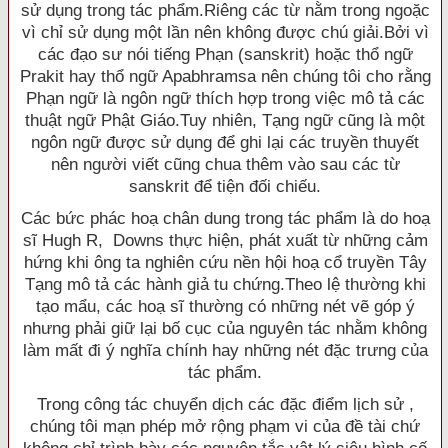
sử dụng trong tác phẩm.Riêng các từ nằm trong ngoặc
vì chỉ sử dụng một lần nên không được chú giải.Bởi vì
các đạo sư nói tiếng Phạn (sanskrit) hoặc thổ ngữ
Prakit hay thổ ngữ Apabhramsa nên chúng tôi cho rằng
Phạn ngữ là ngôn ngữ thích hợp trong việc mô tả các
thuật ngữ Phật Giáo.Tuy nhiên, Tạng ngữ cũng là một
ngôn ngữ được sử dụng để ghi lại các truyền thuyết
nên người viết cũng chua thêm vào sau các từ
sanskrit để tiện đối chiếu.
Các bức phác hoạ chân dung trong tác phẩm là do hoạ
sĩ Hugh R, Downs thực hiện, phát xuất từ những cảm
hứng khi ông ta nghiên cứu nền hội hoạ cổ truyền Tây
Tạng mô tả các hành giả tu chứng.Theo lệ thường khi
tạo mẩu, các hoạ sĩ thường có những nét vẽ góp ý
nhưng phải giữ lại bố cục của nguyên tác nhằm không
làm mất đi ý nghĩa chính hay những nét đặc trưng của
tác phẩm.
Trong công tác chuyển dịch các đặc điểm lịch sử ,
chúng tôi mạn phép mở rộng phạm vi của đề tài chứ