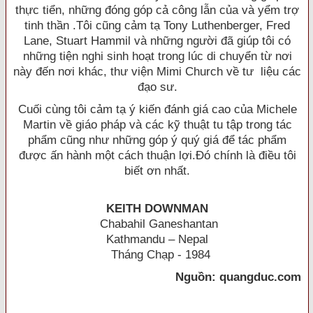
thực tiển, những đóng góp cả công lẫn của và yểm trợ
tinh thần .Tôi cũng cảm tạ Tony Luthenberger, Fred
Lane, Stuart Hammil và những người đã giúp tôi có
những tiện nghi sinh hoạt trong lúc di chuyển từ nơi
này đến nơi khác, thư viện Mimi Church về tư liệu các
đạo sư.
Cuối cùng tôi cảm tạ ý kiến đánh giá cao của Michele
Martin về giáo pháp và các kỹ thuật tu tập trong tác
phẩm cũng như những góp ý quý giá để tác phẩm
được ấn hành một cách thuận lợi.Ðó chính là điều tôi
biết ơn nhất.
KEITH DOWNMAN
Chabahil Ganeshantan
Kathmandu – Nepal
Tháng Chạp - 1984
Nguồn: quangduc.com