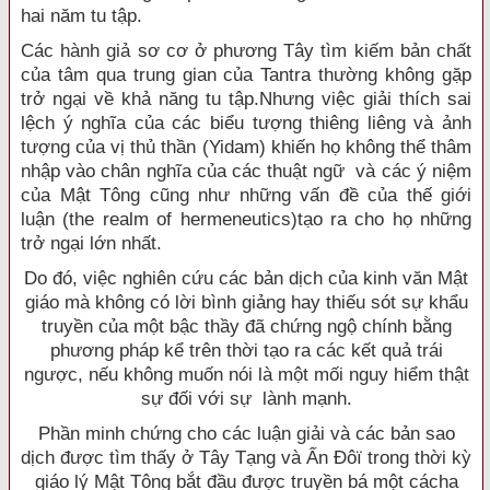
hai năm tu tập.
Các hành giả sơ cơ ở phương Tây tìm kiếm bản chất
của tâm qua trung gian của Tantra thường không gặp
trở ngại về khả năng tu tập.Nhưng việc giải thích sai
lệch ý nghĩa của các biểu tượng thiêng liêng và ảnh
tượng của vị thủ thần (Yidam) khiến họ không thể thâm
nhập vào chân nghĩa của các thuật ngữ và các ý niệm
của Mật Tông cũng như những vấn đề của thế giới
luận (the realm of hermeneutics)tạo ra cho họ những
trở ngại lớn nhất.
Do đó, việc nghiên cứu các bản dịch của kinh văn Mật
giáo mà không có lời bình giảng hay thiếu sót sự khẩu
truyền của một bậc thầy đã chứng ngộ chính bằng
phương pháp kể trên thời tạo ra các kết quả trái
ngược, nếu không muốn nói là một mối nguy hiểm thật
sự đối với sự lành mạnh.
Phần minh chứng cho các luận giải và các bản sao
dịch được tìm thấy ở Tây Tạng và Ấn Ðôï trong thời kỳ
giáo lý Mật Tông bắt đầu được truyền bá một cácha