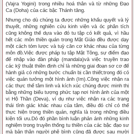
(Vajra Yogini) trong nhiều hoá thân và từ những Ðạo
Ca (Doha) của các bậc Thánh tăng.
Nhưng cho dù chúng ta được những khẩu quyết và lý
thuyết, những nghiên cứu kinh viện và óc phân tích
cũng không thể dựa vào đó tu tập có kết quả, vì hầu
hết các môn thiền quán trong Mật Giáo đều được dạy
một cách tóm lược và tuỳ căn cơ khác nhau của từng
môn đồ.Việc được pháp tu tập Mật Tông, sự điểm đạo
để nhập vào đàn pháp (mandala)và việc truyền trao
các kỹ thuật thiền định chỉ là những giai đoạn sơ cơ để
hành giả có những bước chuẩn bị cần thiết;trong đó có
việc quán tưởng một hình ảnh (Im).Công việc nhận ra
các thực thể tâm linh và kích xúc chúng được minh thị
bằng những biểu tượng phức tạp nơi hình ảnh của một
vị Hộ Thần (Deva), ví dụ như việc nhận ra các trạng
thái tỉnh giác khác nhau của tâm, điều đó chỉ có thể
thực hiện trong thiền quán, nghĩa là trong những điều
kiện tối ưu.Dó đó phần bình luận phản ánh những kinh
nghiệm trong truyền thống tu thiền của các bậc đạo sư
mà bản thân người phê bình cũng đã được sau mười