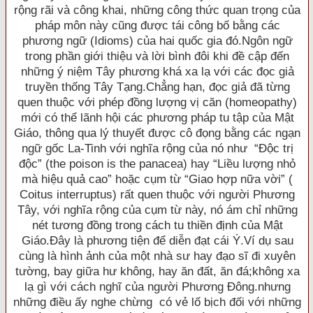
rộng rãi và công khai, những công thức quan trọng của
pháp môn này cũng được tái công bố bằng các
phương ngữ (Idioms) của hai quốc gia đó.Ngôn ngữ
trong phần giới thiệu và lời bình đôi khi đề cập đến
những ý niệm Tây phương khá xa lạ với các đọc giả
truyền thống Tây Tạng.Chẳng hạn, đọc giả đã từng
quen thuộc với phép đồng lượng vị căn (homeopathy)
mới có thể lãnh hội các phương pháp tu tập của Mật
Giáo, thông qua lý thuyết được cô đọng bằng các ngạn
ngữ gốc La-Tinh với nghĩa rộng của nó như “Ðộc trị
độc” (the poison is the panacea) hay “Liều lượng nhỏ
mà hiệu quả cao” hoặc cụm từ “Giao hợp nữa vời” (
Coitus interruptus) rất quen thuộc với người Phương
Tây, với nghĩa rộng của cụm từ này, nó ám chỉ những
nét tương đồng trong cách tu thiền định của Mật
Giáo.Ðây là phương tiện để diễn đạt cái Ý.Ví dụ sau
cùng là hình ảnh của một nhà sư hay đạo sĩ đi xuyên
tường, bay giữa hư không, hay ăn đất, ăn đá;không xa
lạ gì với cách nghĩ của người Phương Ðông.nhưng
những điều ấy nghe chừng có vẻ lố bịch đối với những