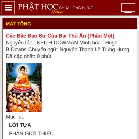
MẬT TÔNG
Các Bậc Đạo Sư Của Đại Thủ Ấn (Phần Một)
Nguyên tác : KEITH DOWMAN Minh họa : Hugh
B.Downs Chuyển ngữ: Nguyên Thạnh Lê Trung Hưng
Đã cập nhật: 0 phút
Mục lục
LỜI TỰA
PHẦN GIỚI THIỆU