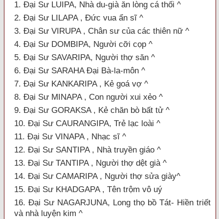
1. Đại Sư LUIPA, Nhà du-già ăn lòng cá thối ^
2. Đại Sư LILAPA , Ðức vua ẩn sĩ ^
3. Đại Sư VIRUPA , Chân sư của các thiên nữ ^
4. Đại Sư DOMBIPA, Người cỡi cọp ^
5. Đại Sư SAVARIPA, Người thợ săn ^
6. Đại Sư SARAHA Ðại Bà-la-môn ^
7. Đại Sư KANKARIPA , Kẻ goá vợ ^
8. Đại Sư MINAPA , Con người xui xẻo ^
9. Đại Sư GORAKSA , Kẻ chăn bò bất tử ^
10. Đại Sư CAURANGIPA, Trẻ lạc loài ^
11. Đại Sư VINAPA , Nhạc sĩ ^
12. Đại Sư SANTIPA , Nhà truyền giáo ^
13. Đại Sư TANTIPA , Người thợ dệt già ^
14. Đại Sư CAMARIPA , Người thợ sửa giày^
15. Đại Sư KHADGAPA , Tên trộm vô uý
16. Đại Sư NAGARJUNA, Long thọ bồ Tát- Hiền triết
và nhà luyện kim ^