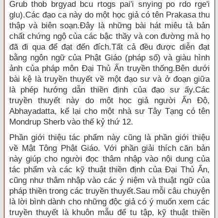
Grub thob brgyad bcu rtogs pai'i snying po rdo rge'i
glu).Các đạo ca này do một học giả có tên Prakasa thu
thập và biên soạn.Ðây là những bài hát miêu tả bản
chất chứng ngộ của các bậc thầy và con đường mà họ
đã đi qua để đạt đến đích.Tất cả đều được diễn đạt
bằng ngôn ngữ của Phật Giáo (pháp số) và giàu hình
ảnh của pháp môn Ðại Thủ Ấn truyền thống.Bên dưới
bài kệ là truyền thuyết về một đạo sư và ở đoạn giữa
là phép hướng dẫn thiền định của đạo sư ấy.Các
truyền thuyết này do một học giả người Ấn Ðộ,
Abhayadatta, kể lại cho một nhà sư Tây Tạng có tên
Mondrup Sherb vào thế kỷ thứ 12.
Phần giới thiệu tác phẩm này cũng là phần giới thiệu
về Mật Tông Phật Giáo. Với phần giải thích căn bản
này giúp cho người đọc thâm nhập vào nội dung của
tác phẩm và các kỹ thuật thiền định của Ðại Thủ Ấn,
cũng như thâm nhập vào các ý niệm và thuật ngữ của
pháp thiền trong các truyền thuyết.Sau mỗi câu chuyện
là lời bình dành cho những độc giả có ý muốn xem các
truyền thuyết là khuôn mẫu để tu tập, kỹ thuật thiền