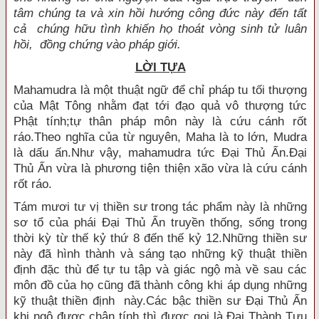
tâm chúng ta và xin hồi hướng công đức này đến tất
cả chúng hữu tình khiến họ thoát vòng sinh tử luân
hồi, đồng chứng vào pháp giới.
LỜI TỰA
Mahamudra là một thuật ngữ để chỉ pháp tu tối thượng
của Mật Tông nhằm đạt tới đạo quả vô thượng tức
Phật tính;tự thân pháp môn này là cứu cánh rốt
ráo.Theo nghĩa của từ nguyên, Maha là to lớn, Mudra
là dấu ấn.Như vậy, mahamudra tức Ðại Thủ Ấn.Ðại
Thủ Ấn vừa là phương tiện thiện xão vừa là cứu cánh
rốt ráo.
Tám mươi tư vị thiền sư trong tác phẩm này là những
sơ tổ của phái Ðại Thủ Ấn truyền thống, sống trong
thời kỳ từ thế kỷ thứ 8 đến thế kỷ 12.Những thiền sư
này đã hình thành và sáng tạo những kỹ thuật thiền
định đặc thù để tự tu tập và giác ngộ mà về sau các
môn đồ của họ cũng đã thành công khi áp dụng những
kỹ thuật thiền định này.Các bậc thiền sư Ðại Thủ Ấn
khi ngộ được chân tính thì được gọi là Ðại Thành Tựu