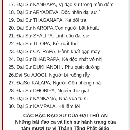
17. Đại Sư KANHAPA, Vị đạo sư trong màn đêm
18. Đại Sư ARYADEVA, Ðộc nhãn đại sư ^
19. Đại Sư THAGANAPA, Kẻ dối trá
20. Đại Sư NAROPA,Con người bất khuất
21. Đại Sư SYALIPA, Linh cẩu đại sư
22. Đại Sư TILOPA, Kẻ xuất thế
23. Đại Sư CATRAPA, Hành khất gặp may
24. Đại Sư BHADRAPA, Kẻ độc nhất vô nhị
25. Đại Sư DUKHANDHI, Phu quét đường
26.Đại Sư AJOGI, Người bị ruồng rẫy
27. ĐạiSư KALAPA, Người điên phong nhã
28. Đại Sư DHOBIPA, Người thợ giặt
29. Đại Sư KANKANA, Nhà vua tu sĩ
30. Đại Sư KAMPALA, Kẻ lắm lời
CÁC BẬC
ÐẠO SƯ CỦA ÐẠI THỦ ẤN
Những bài đạo ca và lịch sử hành trạng của
tám mươi tư vị Thánh Tăng Phật Giáo